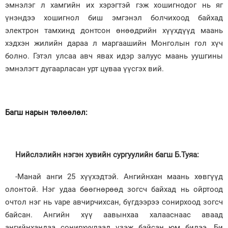
эмнэлэг л хамгийн их хэрэгтэй гэж хошигнодог нь яг
үнэндээ хошигнол биш эмгэнэл болчихоод байхад
электрон тамхинд донтсон өнөөдрийн хүүхдүүд маань
хэдхэн жилийн дараа л маргаашийн Монголын гол хүч
болно. Гэтэл улсаа авч явах идэр залуус маань уушгины
эмнэлэгт дугаарласан урт цуваа үүсгэх вий.
Багш нарын төлөөлөл:
Нийслэлийн нэгэн хувийн сургуулийн багш Б.Туяа:
-Манай анги 25 хүүхэдтэй. Ангийнхан маань хөвгүүд
олонтой. Нэг удаа бөөгнөрөөд зогсч байхад нь ойртоод
очтол нэг нь vape авчирчихсан, бүгдээрээ сонирхоод зогсч
байсан. Ангийн хүү аавынхаа халааснаас аваад
ангийнхандаа сонирхуулаад үзэж байсан юм билээ. Би