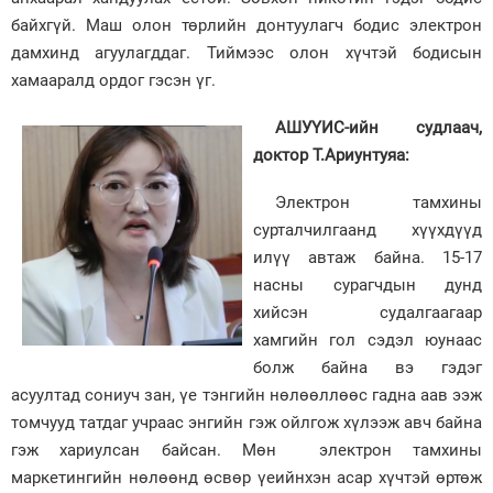
байхгүй. Маш олон төрлийн донтуулагч бодис электрон
дамхинд агуулагддаг. Тиймээс олон хүчтэй бодисын
хамааралд ордог гэсэн үг.
АШУҮИС-ийн судлаач,
доктор Т.Ариунтуяа:
Электрон тамхины
сурталчилгаанд хүүхдүүд
илүү автаж байна. 15-17
насны сурагчдын дунд
хийсэн судалгаагаар
хамгийн гол сэдэл юунаас
болж байна вэ гэдэг
асуултад сониуч зан, үе тэнгийн нөлөөллөөс гадна аав ээж
томчууд татдаг учраас энгийн гэж ойлгож хүлээж авч байна
гэж хариулсан байсан. Мөн электрон тамхины
маркетингийн нөлөөнд өсвөр үеийнхэн асар хүчтэй өртөж