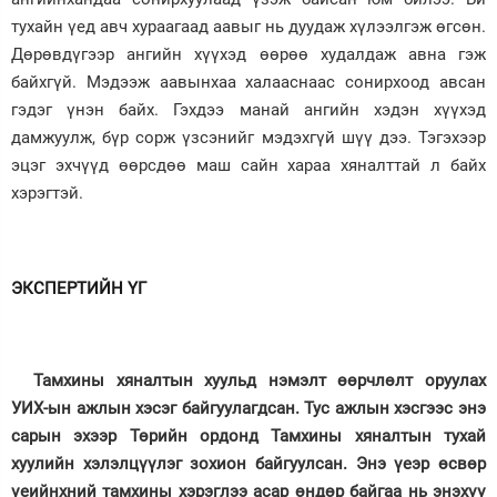
тухайн үед авч хураагаад аавыг нь дуудаж хүлээлгэж өгсөн.
Дөрөвдүгээр ангийн хүүхэд өөрөө худалдаж авна гэж
байхгүй. Мэдээж аавынхаа халааснаас сонирхоод авсан
гэдэг үнэн байх. Гэхдээ манай ангийн хэдэн хүүхэд
дамжуулж, бүр сорж үзсэнийг мэдэхгүй шүү дээ. Тэгэхээр
эцэг эхчүүд өөрсдөө маш сайн хараа хяналттай л байх
хэрэгтэй.
ЭКСПЕРТИЙН ҮГ
Тамхины хяналтын хуульд нэмэлт өөрчлөлт оруулах
УИХ-ын ажлын хэсэг байгуулагдсан. Тус ажлын хэсгээс энэ
сарын эхээр Төрийн ордонд Тамхины хяналтын тухай
хуулийн хэлэлцүүлэг зохион байгуулсан. Энэ үеэр өсвөр
үеийнхний тамхины хэрэглээ асар өндөр байгаа нь энэхүү