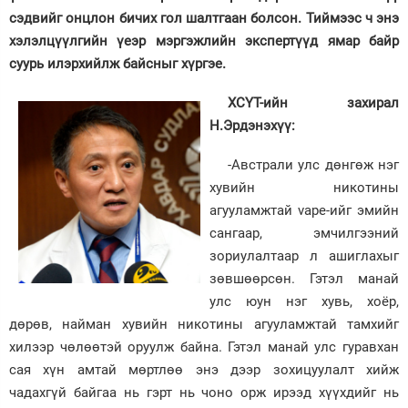
сэдвийг онцлон бичих гол шалтгаан болсон. Тиймээс ч энэ
хэлэлцүүлгийн үеэр мэргэжлийн экспертүүд ямар байр
суурь илэрхийлж байсныг хүргэе.
ХСҮТ-ийн захирал
Н.Эрдэнэхүү:
-Австрали улс дөнгөж нэг
хувийн никотины
агууламжтай vape-ийг эмийн
сангаар, эмчилгээний
зориулалтаар л ашиглахыг
зөвшөөрсөн. Гэтэл манай
улс юун нэг хувь, хоёр,
дөрөв, найман хувийн никотины агууламжтай тамхийг
хилээр чөлөөтэй оруулж байна. Гэтэл манай улс гуравхан
сая хүн амтай мөртлөө энэ дээр зохицуулалт хийж
чадахгүй байгаа нь гэрт нь чоно орж ирээд хүүхдийг нь