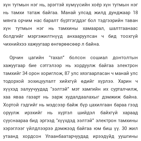
хүн тутмын нэг нь, эрэгтэй хүмүүсийн хоёр хүн тутмын нэг
нь тамхи татаж байгаа. Манай улсад жилд дунджаар 18
мянга орчим нас баралт бүртгэгддэг бол тэдгээрийн таван
хүн тутмын нэг нь тамхины хамаарал, шалтгаанаас
болдгийг мэргэжилтнүүд анхааруулсан ч бид тоохгүй
чихнийхээ хажуугаар өнгөрөөсөөр л байна.
Орчин цагийн “тахал” болсон сошиал донтолтын
хажуугаар бие сэтгэлээр нь хордуулж байгаа электрон
тамхийг 34 орон хориглож, 87 улс хязгаарласан ч манай улс
тодорхой зохицуулалт хийхгүй өдийг хүрлээ. Харин ч
хүүхэд залуучуудад “ээлтэй” мэт хамгийн их сурталчилж,
хаа яваа газарт нь зарж худалдаалахыг дэмжиж байна.
Хортой гэдгийг нь мэдсээр байж бүр цахилгаан бараа гээд
оруулж ирэхийг нь хүртэл шийдэл байхгүй хараад
сууснаараа бид эргээд “хүүхдэд ээлтэй” электрон тамхины
хэрэглээг үйлдлээрээ дэмжээд байгаа юм биш үү. 30 жил
утаанд хордсон Улаанбаатарчуудад ирээдүйд уушгины