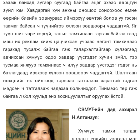
хазаж байхад зүгээр суугаад байгаа эцэг эхээс өөрцгүй
зүйл юм. Хавдартай хүн анхны оношоо сонсохоос өмнө
өөрийн биеийн зовиураас иймэрхүү өвчтэй болов уу гэсэн
таамаг байсан ч түүнийгээ хүлээн зөвшөөрч чаддаггүй. Яг
түүн шиг vape хоргүй, таныг тамхинаас гаргаж байгаа гээд
маш их реклам хийж цацчихсан учраас нэгэнт тамхинаас
гарахад тусалж байгаа гэж талархалтайгаар хүлээгээд
авчихсан хүмүүс одоо хавдар үүсгэдэг хүчин зүйл, тэр
тусмаа янжуур тамхинаас ч илүү хавдар үүсгэдэг гэдэг нь
батлагдаад ирэхээр хүлээн зөвшөөрч чаддаггүй. Шалтгаан
нөхцлийг нь ойлгоод тэрнээс татгалзах хэрэгтэй гэдгээ
мэдсэн ч татгалзаж чадахаа больчихдог. Тиймээс төр гэж
байгаа л бол хуульд энэ зохицуулалтыг оруулах ёстой.
СЭМҮТ-ийн дэд захирал
Н.Алтанзул:
Хүмүүс тамхи татдаг
явдлыг ердийн үзэгдэл мэт