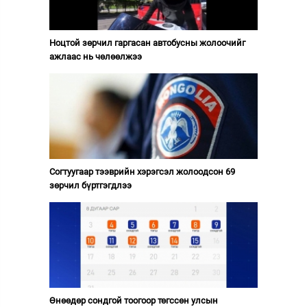
Ноцтой зөрчил гаргасан автобусны жолоочийг
ажлаас нь чөлөөлжээ
Согтуугаар тээврийн хэрэгсэл жолоодсон 69
зөрчил бүртгэгдлээ
Өнөөдөр сондгой тоогоор төгссөн улсын