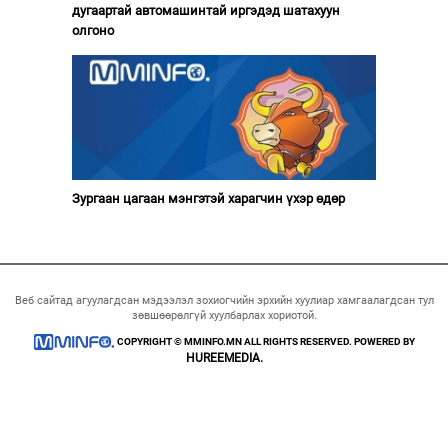
дугаартай автомашинтай иргэдэд шатахуун
олгоно
Зургаан цагаан мэнгэтэй харагчин үхэр өдөр
Веб сайтад агуулагдсан мэдээлэл зохиогчийн эрхийн хуулиар хамгаалагдсан тул
зөвшөөрөлгүй хуулбарлах хориотой.
COPYRIGHT © MMINFO.MN ALL RIGHTS RESERVED. POWERED BY
HUREEMEDIA.