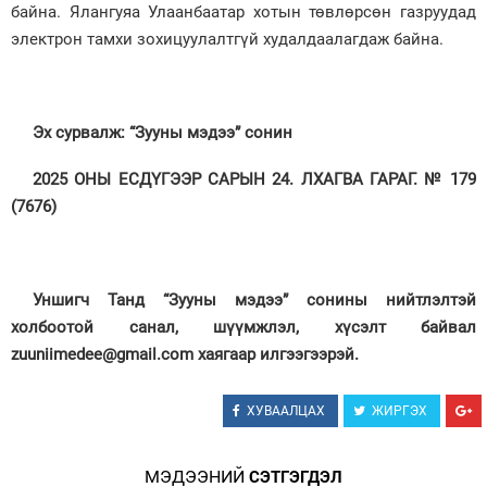
байна. Ялангуяа Улаанбаатар хотын төвлөрсөн газруудад
электрон тамхи зохицуулалтгүй худалдаалагдаж байна.
Эх сурвалж: “Зууны мэдээ” сонин
2025 ОНЫ ЕСДҮГЭЭР САРЫН 24. ЛХАГВА ГАРАГ. № 179
(7676)
Уншигч Танд “Зууны мэдээ” сонины нийтлэлтэй
холбоотой санал, шүүмжлэл, хүсэлт байвал
zuuniimedee@gmail.com хаягаар илгээгээрэй.
ХУВААЛЦАХ
ЖИРГЭХ
МЭДЭЭНИЙ
СЭТГЭГДЭЛ