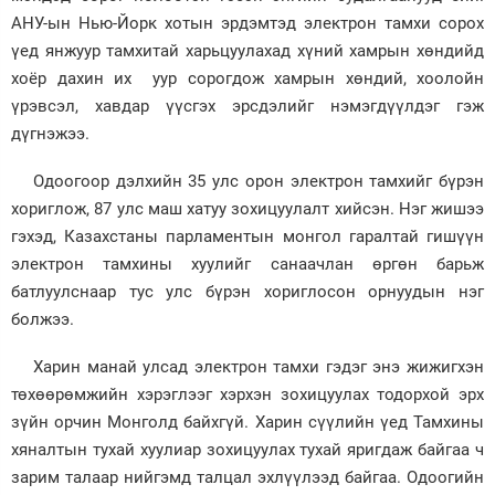
АНУ-ын Нью-Йорк хотын эрдэмтэд электрон тамхи сорох
үед янжуур тамхитай харьцуулахад хүний хамрын хөндийд
хоёр дахин их уур сорогдож хамрын хөндий, хоолойн
үрэвсэл, хавдар үүсгэх эрсдэлийг нэмэгдүүлдэг гэж
дүгнэжээ.
Одоогоор дэлхийн 35 улс орон электрон тамхийг бүрэн
хориглож, 87 улс маш хатуу зохицуулалт хийсэн. Нэг жишээ
гэхэд, Казахстаны парламентын монгол гаралтай гишүүн
электрон тамхины хуулийг санаачлан өргөн барьж
батлуулснаар тус улс бүрэн хориглосон орнуудын нэг
болжээ.
Харин манай улсад электрон тамхи гэдэг энэ жижигхэн
төхөөрөмжийн хэрэглээг хэрхэн зохицуулах тодорхой эрх
зүйн орчин Монголд байхгүй. Харин сүүлийн үед Тамхины
хяналтын тухай хуулиар зохицуулах тухай яригдаж байгаа ч
зарим талаар нийгэмд талцал эхлүүлээд байгаа. Одоогийн