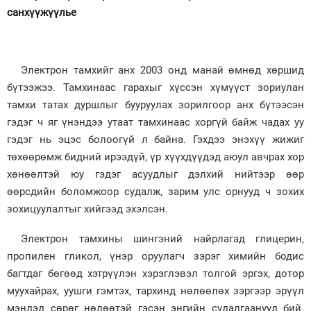
санхүүжүүлье
Электрон тамхийг анх 2003 онд манай өмнөд хөршид
бүтээжээ. Тамхинаас гарахыг хүссэн хүмүүст зориулан
тамхи татах дуршлыг бууруулах зорилгоор анх бүтээсэн
гэдэг ч яг үнэндээ утаат тамхинаас хоргүй байж чадах уу
гэдэг нь эцэс болоогүй л байна. Гэхдээ энэхүү жижиг
төхөөрөмж бидний ирээдүй, үр хүүхдүүдэд аюул авчрах хор
хөнөөлтэй юу гэдэг асуудлыг дэлхий нийтээр өөр
өөрсдийн боломжоор судалж, зарим улс орнууд ч зохих
зохицуулалтыг хийгээд эхэлсэн.
Электрон тамхины шингэний найрлагад глицерин,
пропилен гликол, үнэр оруулагч зэрэг химийн бодис
багтдаг бөгөөд хэтрүүлэн хэрэглэвэл толгой эргэх, дотор
муухайрах, уушги гэмтэх, тархинд нөлөөлөх зэргээр эрүүл
мэндэд сөрөг нөлөөтэй гэсэн энгийн судалгаанууд бий.