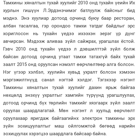
Тамхины хяналтын тухай хуулийг 2010 онд тухайн үеийн Их
хурлын гишүүн Л.Эрдэнэчимэг батлуулж байсныг бид
мэднэ. Энэ хуулиар дотоод орчинд буюу баар ресторан,
албан тасалгаа, гэр орондоо тамхи татдаг байдлыг эрс
хориглосон нь тухайн үедээ ихээхэн эерэг үр дүнг
авчирсан. Мэдээж аливаа зүйл сайжрах, урагшлах ёстой.
Гэвч 2010 онд тухайн үедээ л дэвшилттэй зүйл болж
байсан дотоод орчинд утаат тамхи татахгүй байх тухай
заалт 2015 онд оруулсан нэмэлт өөрчлөлтөөр алга болсон.
Нэг үгээр хэлбэл, хуулийн хувьд ухралт болсон хэмээн
мэргэжилтнүүд санал нэгтэй хэлдэг. Тэгэхээр нэгэнт
Тамхины хяналтын тухай хуулийг дахин ярьж байгаа
нөхцөлд энэхүү ухралтыг хамгийн түрүүнд урагшлуулах,
дотоод орчинд бүх төрлийн тамхийг хязгаарх зүйл заалт
оруулах шаардлагатай. Мөн нэгэнт л хуульд өөрчлөлт
оруулахаар яригдаж байгаагийнх электрон тамхины эрх
зүйн зохицуулалтыг маш ойлгомжтой бөгөөд нарийн
зохицуулах хэрэгцээ шаардлага байсаар байна.