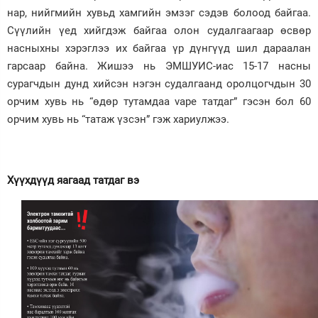
нар, нийгмийн хувьд хамгийн эмзэг сэдэв болоод байгаа.
Сүүлийн үед хийгдэж байгаа олон судалгаагаар өсвөр
насныхны хэрэглээ их байгаа үр дүнгүүд шил дараалан
гарсаар байна. Жишээ нь ЭМШУИС-иас 15-17 насны
сурагчдын дунд хийсэн нэгэн судалгаанд оролцогчдын 30
орчим хувь нь “өдөр тутамдаа vape татдаг” гэсэн бол 60
орчим хувь нь “татаж үзсэн” гэж хариулжээ.
Хүүхдүүд яагаад татдаг вэ