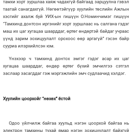
тамхи хорт зуршлаа хаяж чадахгүй байгаад зарцуулна гэвэл
таатай санагдахгүй. Нөгөөтэйгүүр хуулийн төслийн Ажлын
хэсгийг ахалж буй УИХ-ын гишүүн О.Номинчимэг гишүүн
“Тамхинд донтсон иргэнийг хорт зуршлаас нь салгана гэдэг
маш их цаг хугацаа шаарддаг, өртөг өндөртэй байдаг учраас
үүнд зарим зохицуулалт орохоос өөр аргагүй” гэсэн байр
сууриа илэрхийлсэн юм.
Үнэхээр ч тамхинд донтох эмгэг гэдэг асар их цаг
хугацаа шаарддаг, өндөр өртөг бүхий эмчилгээ сэтгэл
заслаар засагддаг гэж мэргэжлийн эмч судлаачид хэлдэг.
Хуулийн цоорхойг “нөхөх” ёстой
Одоо үйлчилж байгаа хуульд нэгэн цоорхой байгаа нь
электрон тамхины тухай ямар нэгэн зохицуулалт байхгүй