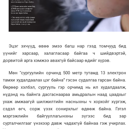
Эцэг эхчүүд, өвөө эмээ багш нар гээд томчууд бид
үүнийг харсаар, халагласаар байгаа ч шийдвэртэй,
дорвитой арга хэмжээ авахгүй байсаар өдийг хүрэв.
Мөн “сургуулийн орчинд 500 метр тутамд 13 электрон
тамхи худалдаалах цэг байна” гэсэн судалгаа гарсан байна.
Өөрөөр хэлбэл, сургууль гэр орчимд нь ил худалдаалж,
нүдэнд нь байнга дасгаснаараа амьдралын наад цаадхыг
ухаж амжаагүй шилжилтийн насныхны ч хорхойг хүргэж,
сэдэл өгч, сорж үзэх сонирхлыг өдөөж байна. Гэтэл
мэргэжлийн байгууллагынхны зүгээс бид зар
сурталчилгааг үнэхээр давж чадахгүй байнаа гэж учирлах.