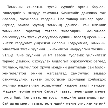
Тамхины хяналтын тухай хуулийг өргөн барьсан
гишүүдийг ч янжуур тамхины бизнесийг дэмжлээ гэж
баалсан, гоочилсон, хардсан. Нэг талаар шинээр өргөн
бариад байгаа хуульд тамхинд донтсон хэн нэгнийг
тамхинаас гаргахад татвар төлөгчдийн мөнгөнөөс
санхүүжүүлэх тухай үг өгүүлбэр хуулийн төсөлд орсон нь ч
ингэж хардуулах үндэслэл болсон. Тодруулбал, Тамхины
хяналтын тухай хуулийн шинэчилсэн найруулгын төслийн
91.3.-д “Энэ хуулийн 91.1-т заасан тусламж үйлчилгээг
төрөөс дэмжих, бэхжүүлэх бодлогыг хэрэгжүүлэх бөгөөд
тусламж, үйлчилгээг Эрүүл мэндийн даатгалын сан болон
хөнгөлөлттэй эмийн жагсаалтад хамруулах замаар
санхүүжүүлнэ. Үүнтэй холбогдсон харилцааг холбогдох
хуулиар нарийвчлан зохицуулна” хэмээн заалт нэмжээ.
Мэдээж төрийн мөнгө байхгүй, татвар төлөгчдийн мөнгө
гэж л бий. Тэр утгаар нь эрүүл мэндийн даатгалаас гарч
байгаа нь мөн л татвар төлөгчдийн мөнгө учир хэн нэгний