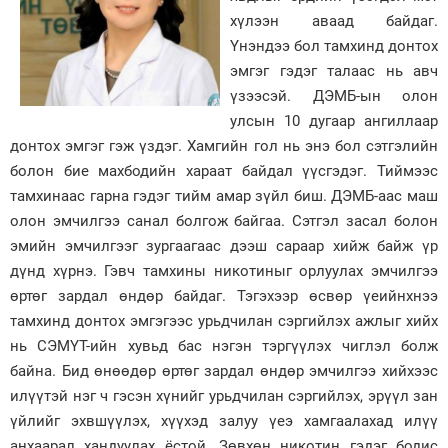
хүлээн аваад байдаг.
Үнэндээ бол тамхинд донтох
эмгэг гэдэг талаас нь авч
үзээсэй. ДЭМБ-ын олон
улсын 10 дугаар ангиллаар
донтох эмгэг гэж үздэг. Хамгийн гол нь энэ бол сэтгэлийн
болон бие махбодийн хараат байдал үүсгэдэг. Тиймээс
тамхинаас гарна гэдэг тийм амар зүйл биш. ДЭМБ-аас маш
олон эмчилгээ санал болгож байгаа. Сэтгэл засал болон
эмийн эмчилгээг зургаагаас дээш сараар хийж байж үр
дүнд хүрнэ. Гэвч тамхины никотиныг орлуулах эмчилгээ
өртөг зардал өндөр байдаг. Тэгэхээр өсвөр үеийнхнээ
тамхинд донтох эмгэгээс урьдчилан сэргийлэх ажлыг хийх
нь СЭМҮТ-ийн хувьд бас нэгэн тэргүүлэх чиглэл болж
байна. Бид өнөөдөр өртөг зардал өндөр эмчилгээ хийхээс
илүүтэй нэг ч гэсэн хүнийг урьдчилан сэргийлэх, эрүүл зан
үйлийг эхвшүүлэх, хүүхэд залуу үеэ хамгаалахад илүү
анхаарал хандуулах ёстой. Зөвхөн никотин гэдэг бодис