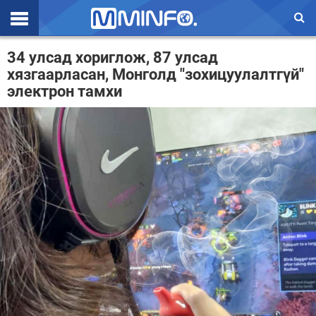
Эхлэл
34 улсад хориглож, 87 улсад
хязгаарласан, Монголд "зохицуулалтгүй"
Цаг агаар
электрон тамхи
Валют ханш
Улс төр
Эдийн засаг
Үзэл бодол
Спорт
Нийгэм
Дэлхий
Энтертайнмэнт