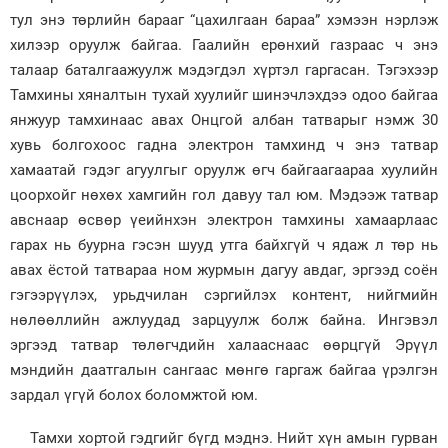
тул энэ төрлийн барааг “цахилгаан бараа” хэмээн нэрлэж
хилээр оруулж байгаа. Гаалийн ерөнхий газраас ч энэ
талаар баталгаажуулж мэдэгдэл хүртэл гаргасан. Тэгэхээр
Тамхины хяналтын тухай хуулийг шинэчлэхдээ одоо байгаа
янжуур тамхинаас авах Онцгой албан татварыг нэмж 30
хувь болгохоос гадна электрон тамхинд ч энэ татвар
хамаатай гэдэг агуулгыг оруулж өгч байгаагаараа хуулийн
цоорхойг нөхөх хамгийн гол давуу тал юм. Мэдээж татвар
авснаар өсвөр үеийнхэн электрон тамхины хамаарлаас
гарах нь буурна гэсэн шууд утга байхгүй ч ядаж л төр нь
авах ёстой татвараа ном журмын дагуу авдаг, эргээд соён
гэгээрүүлэх, урьдчилан сэргийлэх контент, нийгмийн
нөлөөллийн ажлуудад зарцуулж болж байна. Ингэвэл
эргээд татвар төлөгчдийн халааснаас өөрцгүй Эрүүл
мэндийн даатгалын сангаас мөнгө гаргаж байгаа үрэлгэн
зардал үгүй болох боломжтой юм.
Тамхи хортой гэдгийг бүгд мэднэ. Нийт хүн амын гурван