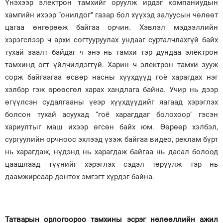
Үнэхээр электрон тамхийг оруулж ирдэг компаниудын
хамгийн ихээр “онилдог” газар бол хүүхэд залуусын чөлөөт
цагаа өнгөрөөж байгаа орчин. Хэвлэл мэдээллийн
хэрэгслээр ч архи согтууруулах ундааг сурталчлахгүй байх
тухай заалт байдаг ч энэ нь тамхи тэр дундаа электрон
тамхинд огт үйлчилдэггүй. Харин ч электрон тамхи зууж
сорж байгаагаа өсвөр насны хүүхдүүд гоё харагдах нэг
хэлбэр гэж өрөөсгөл харах хандлага байна. Учир нь дээр
өгүүлсэн судалгааны үеэр хүүхдүүдийг яагаад хэрэглэх
болсон тухай асуухад “гоё харагддаг болохоор" гэсэн
хариултыг маш ихээр өгсөн байх юм. Өөрөөр хэлбэл,
сургуулийн орчноос эхлээд үзэж байгаа видео, реклам бүрт
нь харагдаж, нүдэнд нь харагдаж байгаа нь дасал болоод
цаашлаад түүнийг хэрэглэх сэдэл төрүүлж тэр нь
даамжирсаар донтох эмгэгт хүрдэг байна.
Татварын орлогоороо тамхины эсрэг нөлөөллийн ажил