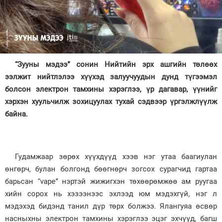
Зурхай
“Зууны мэдээ” сонин Нийтийн эрх ашгийн төлөөх
ээлжит нийтлэлээ хүүхэд залуучуудын дунд түгээмэл
болсон электрон тамхины хэрэглээ, үр дагавар, үүнийг
хэрхэн хуульчилж зохицуулах тухай сэдвээр үргэлжлүүлж
байна.
Гудамжаар зөрөх хүүхдүүд хээв нэг утаа баагиулан
өнгөрч, булан болгонд бөөгнөрч зогсох сурагчид гартаа
барьсан “vape” нэртэй жижигхэн төхөөрөмжөө ам руугаа
хийн сорох нь хэзээнээс эхлээд юм мэдэхгүй, нэг л
мэдэхэд бидэнд танил дүр төрх болжээ. Ялангуяа өсвөр
насныхны электрон тамхины хэрэглээ эцэг эхчүүд, багш