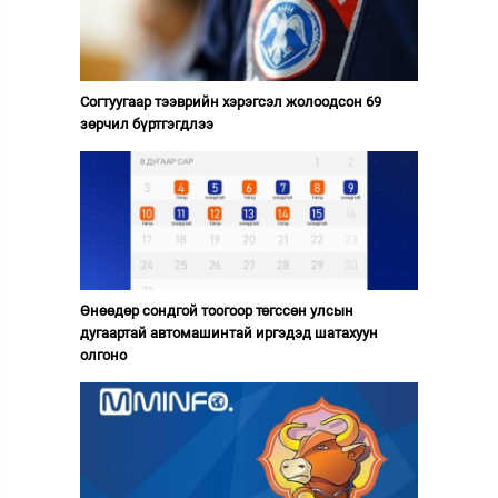
Согтуугаар тээврийн хэрэгсэл жолоодсон 69
зөрчил бүртгэгдлээ
Өнөөдөр сондгой тоогоор төгссөн улсын
дугаартай автомашинтай иргэдэд шатахуун
олгоно