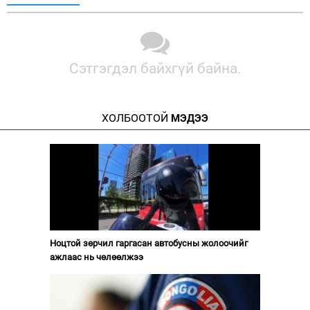
Сэтгэгдэл байхгүй байна.
ХОЛБООТОЙ
МЭДЭЭ
Ноцтой зөрчил гаргасан автобусны жолоочийг
ажлаас нь чөлөөлжээ