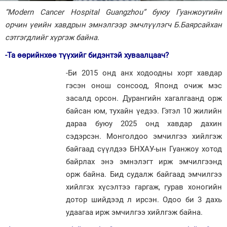
“Modern Cancer Hospital Guangzhou” буюу Гуанжоугийн
Зурхай
орчин үеийн хавдрын эмнэлгээр эмчлүүлэгч Б.Баярсайхан
сэтгэгдлийг хүргэж байна.
-Та өөрийнхөө түүхийг бидэнтэй хуваалцаач?
-Би 2015 онд анх ходоодны хорт хавдар
гэсэн онош сонсоод, Японд очиж мэс
засалд орсон. Дурангийн хагалгаанд орж
байсан юм, тухайн үедээ. Гэтэл 10 жилийн
дараа буюу 2025 онд хавдар дахин
сэдэрсэн. Монголдоо эмчилгээ хийлгэж
байгаад сүүлдээ БНХАУ-ын Гуанжоу хотод
байрлах энэ эмнэлэгт ирж эмчилгээнд
орж байна. Бид судалж байгаад эмчилгээ
хийлгэх хүсэлтээ гаргаж, гурав хоногийн
дотор шийдээд л ирсэн. Одоо би 3 дахь
удаагаа ирж эмчилгээ хийлгэж байна.