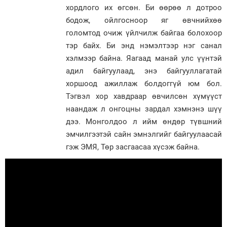
хордлого их өгсөн. Би өөрөө л дотроо
бодож, ойлгосноор яг өвчнийхөө
голомтод очиж үйлчилж байгаа болохоор
тэр байх. Би энд нэмэлтээр нэг санал
хэлмээр байна. Яагаад манай улс үүнтэй
адил байгуулаад, энэ байгууллагатай
хоршоод ажиллаж болдоггүй юм бол.
Тэгвэл хор хавдраар өвчилсөн хүмүүст
наандаж л онгоцны зардал хэмнэнэ шүү
дээ. Монголдоо л ийм өндөр түвшний
эмчилгээтэй сайн эмнэлгийг байгуулаасай
гэж ЭМЯ, Төр засгаасаа хүсэж байна.