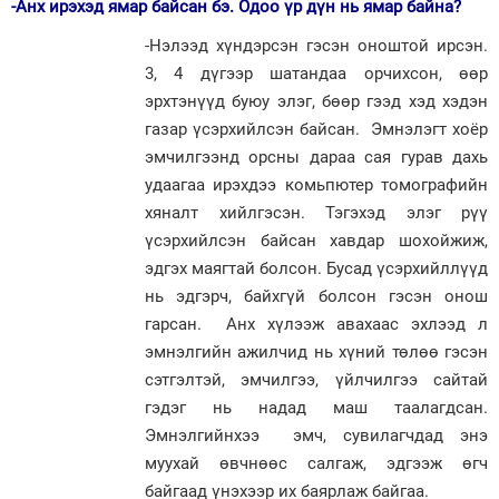
-Анх ирэхэд ямар байсан бэ. Одоо үр дүн нь ямар байна?
-Нэлээд хүндэрсэн гэсэн оноштой ирсэн.
3, 4 дүгээр шатандаа орчихсон, өөр
эрхтэнүүд буюу элэг, бөөр гээд хэд хэдэн
газар үсэрхийлсэн байсан. Эмнэлэгт хоёр
эмчилгээнд орсны дараа сая гурав дахь
удаагаа ирэхдээ комьпютер томографийн
хяналт хийлгэсэн. Тэгэхэд элэг рүү
үсэрхийлсэн байсан хавдар шохойжиж,
эдгэх маягтай болсон. Бусад үсэрхийллүүд
нь эдгэрч, байхгүй болсон гэсэн онош
гарсан. Анх хүлээж авахаас эхлээд л
эмнэлгийн ажилчид нь хүний төлөө гэсэн
сэтгэлтэй, эмчилгээ, үйлчилгээ сайтай
гэдэг нь надад маш таалагдсан.
Эмнэлгийнхээ эмч, сувилагчдад энэ
муухай өвчнөөс салгаж, эдгээж өгч
байгаад үнэхээр их баярлаж байгаа.