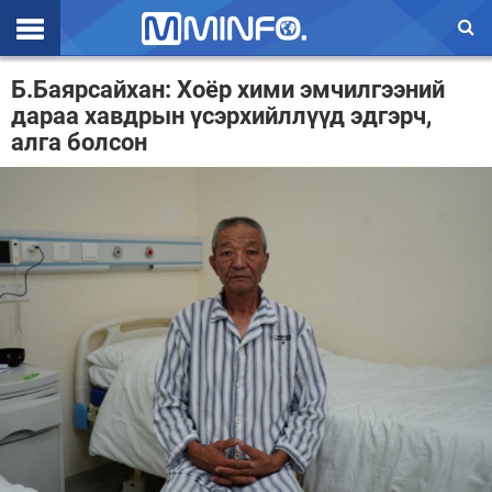
Эхлэл
Б.Баярсайхан: Хоёр хими эмчилгээний
дараа хавдрын үсэрхийллүүд эдгэрч,
Цаг агаар
алга болсон
Валют ханш
Улс төр
Эдийн засаг
Үзэл бодол
Спорт
Нийгэм
Дэлхий
Энтертайнмэнт