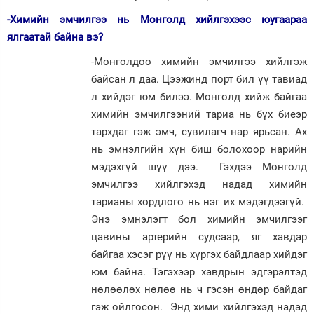
-Химийн эмчилгээ нь Монголд хийлгэхээс юугаараа
ялгаатай байна вэ?
-Монголдоо химийн эмчилгээ хийлгэж
байсан л даа. Цээжинд порт бил үү тавиад
л хийдэг юм билээ. Монголд хийж байгаа
химийн эмчилгээний тариа нь бүх биеэр
тархдаг гэж эмч, сувилагч нар ярьсан. Ах
нь эмнэлгийн хүн биш болохоор нарийн
мэдэхгүй шүү дээ. Гэхдээ Монголд
эмчилгээ хийлгэхэд надад химийн
тарианы хордлого нь нэг их мэдэгдээгүй.
Энэ эмнэлэгт бол химийн эмчилгээг
цавины артерийн судсаар, яг хавдар
байгаа хэсэг рүү нь хүргэх байдлаар хийдэг
юм байна. Тэгэхээр хавдрын эдгэрэлтэд
нөлөөлөх нөлөө нь ч гэсэн өндөр байдаг
гэж ойлгосон. Энд хими хийлгэхэд надад