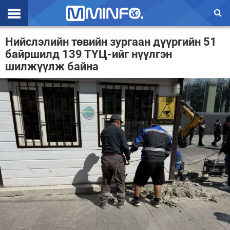
Эхлэл
Нийслэлийн төвийн зургаан дүүргийн 51
байршилд 139 ТҮЦ-ийг нүүлгэн
Цаг агаар
шилжүүлж байна
Валют ханш
Улс төр
Эдийн засаг
Үзэл бодол
Спорт
Нийгэм
Дэлхий
Энтертайнмэнт