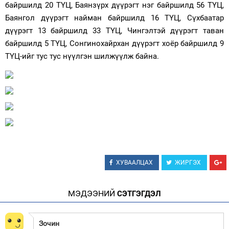
байршилд 20 ТҮЦ, Баянзүрх дүүрэгт нэг байршилд 56 ТҮЦ,
Баянгол дүүрэгт найман байршилд 16 ТҮЦ, Сүхбаатар
дүүрэгт 13 байршилд 33 ТҮЦ, Чингэлтэй дүүрэгт таван
байршилд 5 ТҮЦ, Сонгинохайрхан дүүрэгт хоёр байршилд 9
ТҮЦ-ийг тус тус нүүлгэн шилжүүлж байна.
ХУВААЛЦАХ
ЖИРГЭХ
МЭДЭЭНИЙ
СЭТГЭГДЭЛ