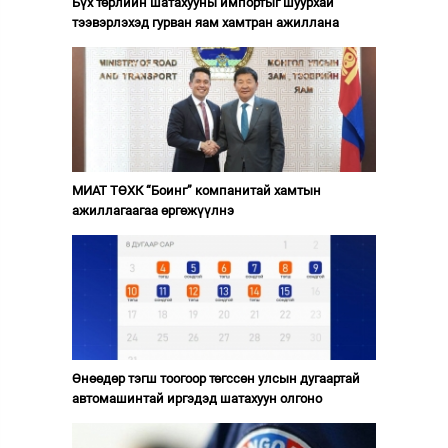
Бүх төрлийн шатахууны импортыг шуурхай
тээвэрлэхэд гурван яам хамтран ажиллана
МИАТ ТӨХК “Боинг” компанитай хамтын
ажиллагаагаа өргөжүүлнэ
Өнөөдөр тэгш тоогоор төгссөн улсын дугаартай
автомашинтай иргэдэд шатахуун олгоно