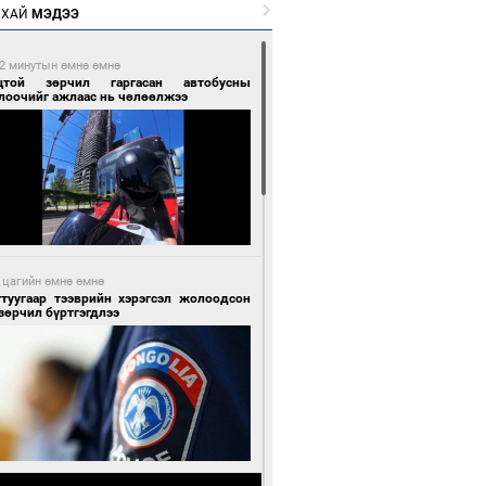
РХАЙ
МЭДЭЭ
2 минутын өмнө өмнө
цтой зөрчил гаргасан автобусны
лоочийг ажлаас нь чөлөөлжээ
 цагийн өмнө өмнө
гтуугаар тээврийн хэрэгсэл жолоодсон
зөрчил бүртгэгдлээ