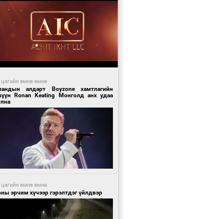
 цагийн өмнө өмнө
ландын алдарт Boyzone хамтлагийн
шүүн Ronan Keating Монголд анх удаа
улна
 цагийн өмнө өмнө
ны эрчим хүчээр гэрэлтдэг үйлдвэр