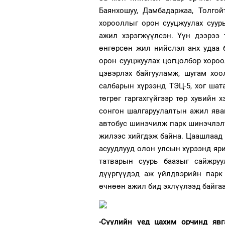
Баянхошуу, Дамбадаржаа, Толго
хорооллыг орон сууцжуулах суур
ажил хэрэгжүүлсэн. Үүн дээрээ
өнгөрсөн жил нийслэл анх удаа 
орон сууцжуулах цогцолбор хороо
цэвэрлэх байгууламж, шугам хоо
салбарын хүрээнд ТЭЦ-5, хог шата
төгрөг гаргахгүйгээр төр хувийн
сонгон шалгаруулалтын ажил ява
автобус шинэчилж парк шинэчлэлт
жилээс хийгдэж байна. Цаашлаад 
асуудлууд олон улсын хүрээнд яри
татварын суурь баазыг сайжруул
дүүргүүдэд аж үйлдвэрийн парк 
өчнөөн ажил бид эхлүүлээд байгаа
-Сүүлийн үед цахим орчинд яв