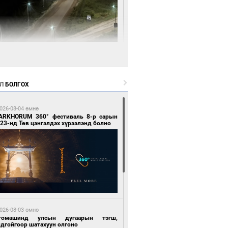
 цагийн өмнө өмнө
нгол Улсын волейболын шигшээ баг
өөдөр Хятадын эсрэг тоглоно
Л
БОЛГОХ
026-08-04 өмнө
ARKHORUM 360° фестиваль 8-р сарын
23-нд Төв цэнгэлдэх хүрээлэнд болно
 цагийн өмнө өмнө
өөдөр сондгой тоогоор төгссөн улсын
гаартай автомашинтай иргэдэд шатахуун
гоно
026-08-03 өмнө
томашинд улсын дугаарын тэгш,
ндгойгоор шатахуун олгоно