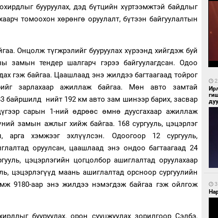
бохирдлыг бууруулах, дэд бүтцийн хүртээмжтэй байдлыг
хаарч томоохон хөрөнгө оруулалт, бүтээн байгуулалтын
гаа. Онцолж түгжрэлийг бууруулах хүрээнд хийгдэж буй
ны замын тендер шалгарч гэрээ байгуулагдсан. Одоо
ах гэж байгаа. Цаашлаад энэ жилдээ багтаагаад тойрог
2
рийг зарлахаар ажиллаж байгаа. Мөн авто замтай
Ир
ги
3 байршилд нийт 192 км авто зам шинээр барих, засвар
ду
үгээр сарын 1-ний өдрөөс өмнө дуусгахаар ажиллаж
үний замын ажлыг хийж байгаа. 168 сургууль, цэцэрлэг
, арга хэмжээг эхлүүлсэн. Одоогоор 12 сургууль,
глалтад оруулсан, цаашлаад энэ ондоо багтаагаад 24
ургууль, цэцэрлэгийн цогцолбор ашиглалтад оруулахаар
уль, цэцэрлэгүүд маань ашиглалтад орсноор сургуулийн
ээмж 9180-аар энэ жилдээ нэмэгдэж байгаа гэж ойлгож
3
Нар
ирдлыг бууруулах, орон сууцжуулах зорилгоор Сэлбэ,