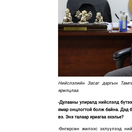
Нийслэлийн Засаг даргын Тамгы
ярилцлаа.
-Дулааны улиралд нийслэлд бүтээ
ямар онцлогтой болж байна. Дэд б
вэ. Энэ талаар яриагаа эхэлье?
-Өнгөрсөн жилээс эхлүүлээд ний