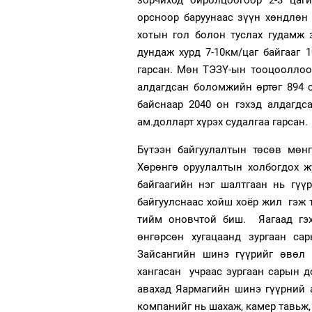
зорчиход ойролцоогоор 2-3 цаг
орсноор баруунаас зүүн хөндлөн 
хотын гол болон туслах гудамж 
дундаж хурд 7-10км/цаг байгааг 
гарсан. Мөн ТЭЗҮ-ын тооцооллоо
алдагдсан боломжийн өртөг 894 
байснаар 2040 он гэхэд алдагдс
ам.долларт хүрэх судалгаа гарсан.
Бүтээн байгуулалтын төсөв мөнг
Хөрөнгө оруулалтын холбогдох 
байгаагийн нэг шалтгаан нь гү
байгуулснаас хойш хоёр жил гэж т
тийм оновчтой биш. Яагаад гэх
өнгөрсөн хугацаанд зургаан са
Зайсангийн шинэ гүүрийг өвөл 
хангасан учраас зургаан сарын 
авахад Яармагийн шинэ гүүрний а
компанийг нь шахаж, камер тавьж