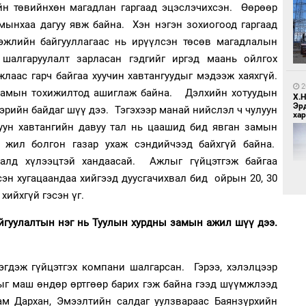
н төвийнхөн магадлан гаргаад эцэслэчихсэн. Өөрөөр
4
мынхаа дагуу явж байна. Хэн нэгэн зохиогоод гаргаад
Бо
ба
эжлийн байгууллагаас нь ирүүлсэн төсөв магадлалын
 шалгаруулалт зарласан гэдгийг иргэд маань ойлгох
лаас гарч байгаа хуучин хавтангуудыг мэдээж хаяхгүй.
2
 замын тохижилтод ашиглаж байна. Дэлхийн хотуудын
Х.
Эр
лбэрийн байдаг шүү дээ. Тэгэхээр манай нийслэл ч чулуун
хар
луун хавтангийн давуу тал нь цаашид бид явган замын
д жил болгон газар ухаж сэндийчээд байхгүй байна.
1
далд хүлээцтэй хандаасай. Ажлыг гүйцэтгэж байгаа
Бү
тээ
эн хугацаандаа хийгээд дуусгачихвал бид ойрын 20, 30
хийхгүй гэсэн үг.
йгуулалтын нэг нь Туулын хурдны замын ажил шүү дээ.
2
Хөш
эгдэж гүйцэтгэх компани шалгарсан. Гэрээ, хэлэлцээр
ыг маш өндөр өртгөөр барих гэж байна гээд шүүмжлээд
1
ам Дархан, Эмээлтийн салдаг уулзвараас Баянзүрхийн
МИ