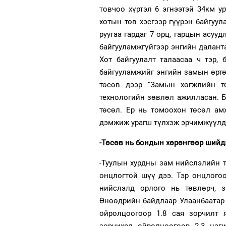
товчоо хүртэл 6 эгнээтэй 34км ур
хотын төв хэсгээр гүүрэн байгуу
руугаа гардаг 7 орц, гарцын асуу
байгууламжгүйгээр энгийн далант
Хот байгуулалт талаасаа ч тэр, 
байгууламжийг энгийн замын өртөг
төсөв дээр “Замын хөгжлийн т
технологийн зөвлөл ажилласан. Б
төсөл. Ер нь томоохон төсөл ам
дэмжиж урагш түлхэж эрчимжүүлдэг
-Төсөв нь бондын хөрөнгөөр шийдэ
-Туулын хурдны зам нийслэлийн т
онцлогтой шүү дээ. Тэр онцлого
нийслэлд орлого нь төвлөрч, з
Өнөөдрийн байдлаар Улаанбаатар х
ойролцоогоор 1.8 сая зорчилт 