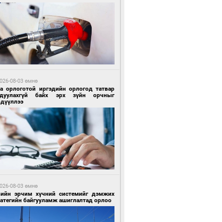
 цагийн өмнө өмнө
Х-ын дарга С.Бямбацогт Сутай хайрхны
гэрийг тахих тахилгад оролцлоо
026-08-03 өмнө
га орлоготой иргэдийн орлогод татвар
гдуулахгүй байх эрх зүйн орчныг
рдүүллээ
 цагийн өмнө өмнө
ргаан цагаан мэнгэтэй харагчин үхэр
өр
026-08-03 өмнө
вийн эрчим хүчний системийг дэмжих
ратегийн байгууламж ашиглалтад орлоо