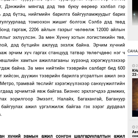
йт, Дэнжийн мянгад дэд төв буюу өөрөөр хэлбэл гэр
ь дэд бүтэц, нийгмийн барилга байгууламжуудыг барих
 тулгуурлаад томоохон жишиг болгож Сэлбэ дэд төвд
бонд гаргаж, 2206 айлын газрыг чөлөөлж 12000 айлын
4
ллыг эхлүүлсэн. За мөн Хүннү хотын логистикийн төв,
Мо
лой, дэд бүтцийн ажлууд эхэлж байна. Эрчим хүчний
өн
САНА
аж эрчим хүч гаргах станцууд татвар төлөгчдөөс нэг ч
 хэвшлийн хамтын ажиллагааны хүрээнд хэрэгжүүлэхээр
2
гдаж байна. За мөн нийтийн тээврийн салбарт бид 600
KH
22-
 хийсэн, дүүжин тээврийн барилга угсралтын ажил энэ
Метро, трамвай төслийг хэрэгжүүлэхээр санхүүжилтийн
гдаад эрчимтэй явж байгаа. Бизнес эрхлэгчдээ дэмжих,
4
ах зорилгоор Эмээлт, Налайх, Багахангай, Багануур
Өн
байгуулах ажил үргэлжилж байгаа гэх зэрэг дурдвал
ду
ол
.
2
Ав
ган хүний замын ажил сонгон шалгаруулалтын ажил
со