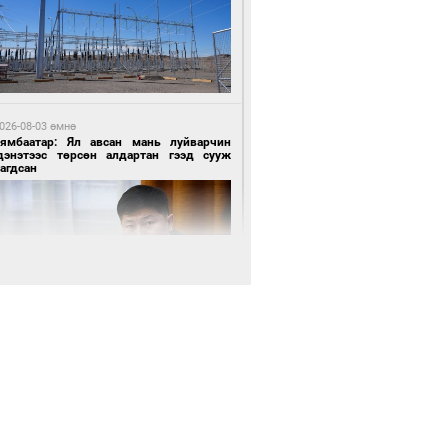
 цагийн өмнө өмнө
роо орохгүй, өдөртөө 28-30 хэм дулаан
йна
026-08-03 өмнө
Нямбаатар: Ял авсан мань луйварчин
дэнэтээс төрсөн алдартан гээд сууж
агдсан
8 цагийн өмнө өмнө
х төрлийн шатахууны импортыг шуурхай
вэрлэхэд гурван яам хамтран ажиллана
026-08-03 өмнө
өө бүтсэн түүхийг өгүүлэх 7 баримт
8 цагийн өмнө өмнө
АТ ТӨХК “Боинг” компанитай хамтын