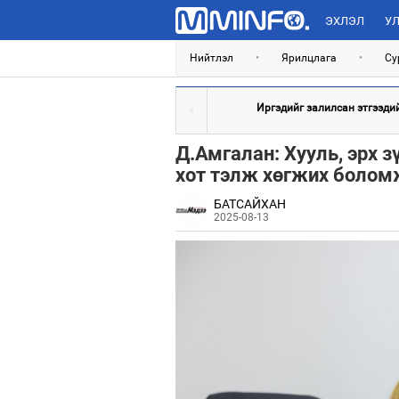
ЭХЛЭЛ
УЛ
Нийтлэл
•
Ярилцлага
•
Су
Иргэдийг залилсан этгээдийг
Д.Амгалан: Хууль, эрх 
хот тэлж хөгжих болом
БАТСАЙХАН
2025-08-13