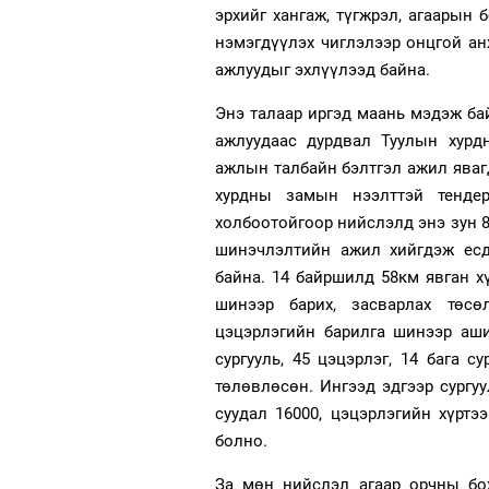
эрхийг хангаж, түгжрэл, агаарын 
нэмэгдүүлэх чиглэлээр онцгой ан
ажлуудыг эхлүүлээд байна.
Энэ талаар иргэд маань мэдэж бай
ажлуудаас дурдвал Туулын хурд
ажлын талбайн бэлтгэл ажил явагд
хурдны замын нээлттэй тенде
холбоотойгоор нийслэлд энэ зун 8
шинэчлэлтийн ажил хийгдэж есд
байна. 14 байршилд 58км явган х
шинээр барих, засварлах төсөл
цэцэрлэгийн барилга шинээр аши
сургууль, 45 цэцэрлэг, 14 бага с
төлөвлөсөн. Ингээд эдгээр сургу
суудал 16000, цэцэрлэгийн хүрт
болно.
За мөн нийслэл агаар орчны бох