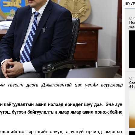
ШУУ
2
Но
жо
1
Со
н газрын дарга Д.Амгалантай цаг үеийн асуудлаар
69 
н байгуулалтын ажил нэлээд өрнөдөг шүү дээ. Энэ зун
үтэц, бүтээн байгуулалтын ямар ямар ажил өрнөж байна
слэлийнхээ иргэдийг эрүүл, аюулгүй орчинд амьдрах