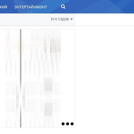
ХИЙ
ЭНТЕРТАЙНМЭНТ
ЗУРХАЙ
БҮХ СЭДЭВ