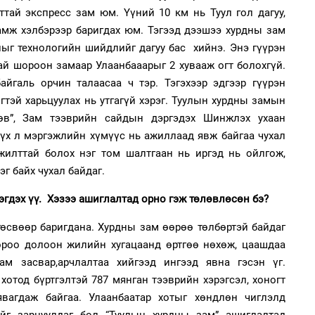
аж
ттай экспресс зам юм. Үүний 10 км нь Туул гол дагуу,
ламж хэлбэрээр баригдах юм. Тэгээд дээшээ хурдны зам
длыг технологийн шийдлийг дагуу бас хийнэ. Энэ гүүрэн
2
ай шороон замаар Улаанбааарыг 2 хувааж огт болохгүй.
Хө
та
байгаль орчин талаасаа ч тэр. Тэгэхээр эдгээр гүүрэн
тэй харьцуулах нь утгагүй хэрэг. Туулын хурдны замын
өв”, Зам тээврийн сайдын дэргэдэх Шинжлэх ухаан
1
үх л мэргэжлийн хүмүүс нь ажиллаад явж байгаа чухал
С.
ий
жилттай болох нэг том шалтгаан нь иргэд нь ойлгож,
 байх чухал байдаг.
2
гдэх үү. Хэзээ ашиглалтад орно гэж төлөвлөсөн бэ?
“Ну
өсвөөр баригдана. Хурдны зам өөрөө төлбөртэй байдаг
ороо долоон жилийн хугацаанд өртгөө нөхөж, цаашдаа
ам засвар,арчлалтаа хийгээд ингээд явна гэсэн үг.
1
Н.
отод бүртгэлтэй 787 мянган тээврийн хэрэгсэл, хоногт
ас
та
явагдаж байгаа. Улаанбаатар хотыг хөндлөн чиглэлд