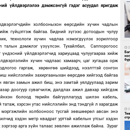
сний үйлдвэрлэлээ дэмжсэнгүй гэдэг асуудал яригдаж
4
лдвэрлэгчдийн холбооныхон өөрсдийн хүчин чадлын
УИ
хийж гүйцэтгэж байгаа. Бидний зүгээс дотоодын чулуу
тэн
ник, технологи хүчин чадлаа нэмэгдүүлэх зорилгоор
 л талын дэмжлэг үзүүлсэн. Тухайлбал, Саппорогоос
2
Ба
г үндэсний үйлдвэрлэгчид хариуцаад чулуугаараа хийж
но
бү
йлдвэрлэлийн хүчин чадлаас хамаарч, цаг хугацаа орж
одлогоо гаргаж, хөрөнгөө шийдээд, нээлттэй сонгон
биш нийслэлийн захиргааныхан өөрсдөө хийгээд байгаа
4
н явган замын ажил биш, энэ замтай уялдуулаад зарим
Зу
азар доогуур сувагчилж, далдлах ажил давхар хийгдэж
өд
нхэн болоод төрийн байгууллагууд шилэн кабель,
 татаж, хэрсэн утас нийслэлийн энд тэндгүй л харагдаж
2
 мэргэжлийн холбооноос тусгай зөвшөөрөл авсан энэ
Тө
ст
илчид хэдэн метр квадрат урттай кабелын утсыг хэдэн
х зэргээр арга зүйн талаас зөвлөн ажиллаж байна. Зураг