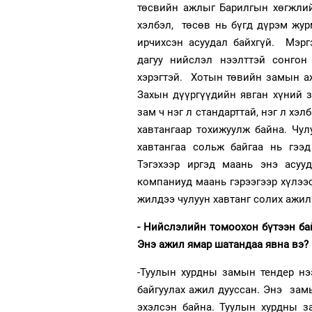
төсвийн ажлыг Барилгын хөгжлий
хэлбэл, төсөв нь бүгд дүрэм жур
ирчихсэн асуудал байхгүй. Мэрг
дагуу нийслэл нээлттэй сонгон
хэрэгтэй. Хотын төвийн замын аж
Захын дүүргүүдийн явган хүний
зам ч нэг л стандарттай, нэг л хэ
хавтангаар тохижуулж байна. Чу
хавтангаа сольж байгаа нь гээ
Тэгэхээр иргэд маань энэ асуу
компаниуд маань гэрээгээр хүлээс
жилдээ чулуун хавтанг солих ажил 
- Нийслэлийн томоохон бүтээн ба
Энэ ажил ямар шатандаа явна вэ?
-Туулын хурдны замын тендер нэ
байгуулах ажил дууссан. Энэ зам
эхэлсэн байна. Туулын хурдны з