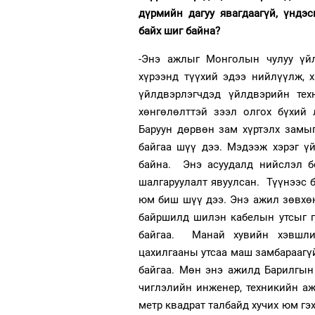
дүрмийн дагуу явагдаагүй, үндэ
байх шиг байна?
-Энэ ажлыг Монголын чулуу үй
хүрээнд түүхий эдээ нийлүүлж, 
үйлдвэрлэгчдэд үйлдвэрийн тех
хөнгөлөлттэй зээл олгох бүхий
Баруун дөрвөн зам хүртэлх замы
байгаа шүү дээ. Мэдээж хэрэг ү
байна. Энэ асуудалд нийслэл б
шалгаруулалт явуулсан. Түүнээс 
юм биш шүү дээ. Энэ ажил зөвхө
байршилд шилэн кабелын утсыг г
байгаа. Манай хувийн хэвшлий
цахилгааны утсаа маш замбараагүй
байгаа. Мөн энэ ажилд Барилгын
чиглэлийн инженер, техникийн аж
метр квадрат талбайд хучих юм гэ