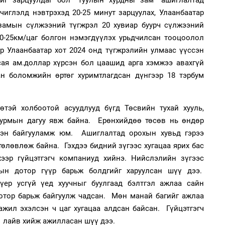
ийг зарцуулдаг бол “Туулын хурдны зам” ашиглалтад
2
чиглэлд нэвтрэхэд 20-25 минут зарцуулах, Улаанбаатар
"Х
ЕБС
замын сүлжээний түгжрэл 20 хувиар буурч сүлжээний
10-25км/цаг болгон нэмэгдүүлэх урьдчилсан тооцоолол
р Улаанбаатар хот 2024 онд түгжрэлийн улмаас үүссэн
сая ам.доллар хүрсэн бол цаашид арга хэмжээ авахгүй
1
ан боломжийн өртөг хуримтлагдсан дүнгээр 18 тэрбум
Өн
ду
ол
өтэй холбоотой асуудлууд бүгд Төсвийн тухай хууль,
2
Со
журмын дагуу явж байна. Ерөнхийдөө төсөв нь өндөр
71 
үрэн байгууламж юм. Ашиглалтад орохын хувьд гэрээ
өлөвлөж байна. Гэхдээ бидний зүгээс хугацаа ярих бас
ээр гүйцэтгэгч компаниуд хийнэ. Нийслэлийн зүгээс
рын дотор гүүр барьж болдгийг харуулсан шүү дээ.
1
үер усгүй үед хуучныг буулгаад бэлтгэл ажлаа сайн
С.
во
дотор барьж байгуулж чадсан. Мөн манай багийг ажлаа
та
2
жил эхэлсэн ч цаг хугацаа алдсан байсан. Гүйцэтгэгч
Ст
, лайв хийж ажилласан шүү дээ.
72