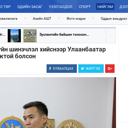
С ТӨР
ЭДИЙН ЗАСАГ
ҮЗЭЛ БОДОЛ
СПОРТ
НИЙГЭМ
ДЭЛ
рвалжлага
•
Азийн АШТ
•
Фото мэдээ
•
Оддын амьдрал
...
Зуслангийн байшин тоносон...
зүйн шинэчлэл хийснээр Улаанбаатар
жтой болсон
ХУВААЛЦАХ
ЖИРГЭХ