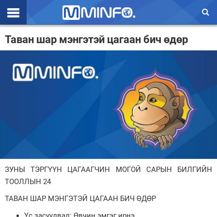
Эхлэл
Таван шар мэнгэтэй цагаан бич өдөр
Цаг агаар
Валют ханш
Улс төр
Эдийн засаг
Үзэл бодол
Спорт
ЗУНЫ ТЭРГҮҮН ЦАГААГЧИН МОГОЙ САРЫН БИЛГИЙН
Нийгэм
ТООЛЛЫН 24
Дэлхий
ТАВАН ШАР МЭНГЭТЭЙ ЦАГААН БИЧ ӨДӨР
Энтертайнмэнт
Үс засуулвал: Өвчин эмгэг ирнэ