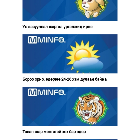
Үс засуулвал жаргал үргэлжид ирнэ
Бороо орно, өдөртөө 24-26 хэм дулаан байна
Таван шар мэнгэтэй хөх бар өдөр