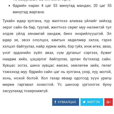
Өдрийн наран 4 цаг 53 минутад мандан, 20 цаг 55
Зурхай
минутад жаргана.
Тухайн өдөр хулгана, луу жилтнээ аливаа үйлийг хийхэд
эерэг сайн ба бар, туулай, жилтнээ сөрөг муу нөлөөтэй тул
элдэв үйлд хянамгай хандаж, биеэ энхрийлүүштэй. Эл
өдөр эе, эвээ ололцох, хамтын хөдөлмөр эхлэх, гэрээ
хэлцэл байгуулах, найр хурим хийх, бэр гуйх, инж өгөх, авах,
үнэт эрдэнийн зүйл авах, сүм дуганыг сэргээх, бүжиг
наадам хийх, цэцэрлэг байгуулах, урлан бүтээхэд сайн.
Хувцас эсгэх, шинэ хувцас өмсөх, зөвлөгөө хийх, гөлөг
тэжээхэд муу. Өдрийн сайн цаг нь хулгана, үхэр, луу, могой,
хонь, нохой болой. Хол газар яваар одогсод зүүн урагш
мөрөө гаргавал зохистой. Үс шинээр үргээлгэх буюу
засуулахад тохиромжгүй.
ХУВААЛЦАХ
ЖИРГЭХ