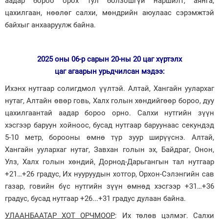
аадар бороо орох тул болзошгүй наршилт, аянга,
цахилгаан, нөөлөг салхи, мөндрийн аюулаас сэрэмжтэй
Зурхай
байхыг анхааруулж байна.
2025 оны 06-р сарын 20-ны 20 цаг хүртэлх
цаг агаарын урьдчилсан мэдээ:
Ихэнх нутгаар солигдмол үүлтэй. Алтай, Хангайн уулархаг
нутаг, Алтайн өвөр говь, Халх голын хөндийгөөр бороо, дуу
цахилгаантай аадар бороо орно. Салхи нутгийн зүүн
хэсгээр баруун хойноос, бусад нутгаар баруунаас секундэд
5-10 метр, борооны өмнө түр зуур ширүүснэ. Алтай,
Хангайн уулархаг нутаг, Завхан голын эх, Байдраг, Онон,
Улз, Халх голын хөндий, Дорнод-Дарьгангын тал нутгаар
+21…+26 градус, Их нууруудын хотгор, Орхон-Сэлэнгийн сав
газар, говийн бүс нутгийн зүүн өмнөд хэсгээр +31…+36
градус, бусад нутгаар +26...+31 градус дулаан байна.
УЛААНБААТАР ХОТ ОРЧМООР
: Их төлөв цэлмэг. Салхи