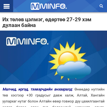
Эхлэл
Их төлөв цэлмэг, өдөртөө 27-29 хэм
дулаан байна
Цаг агаар
Валют ханш
Улс төр
Эдийн засаг
Үзэл бодол
Спорт
Нийгэм
Малчид, иргэд, тээвэрчдийн анхааралд:
Өнөөдөр нутгийн
Дэлхий
төв хэсгээр +30 градусыг давж халж, Алтай, Хангайн
уулархаг нутаг болон Алтайн өвөр говиор дуу цахилгаантай
Энтертайнмэнт