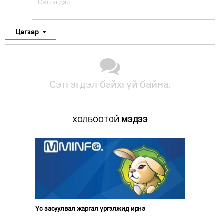
Цагаар
Сэтгэгдэл байхгүй байна.
ХОЛБООТОЙ
МЭДЭЭ
Үс засуулвал жаргал үргэлжид ирнэ