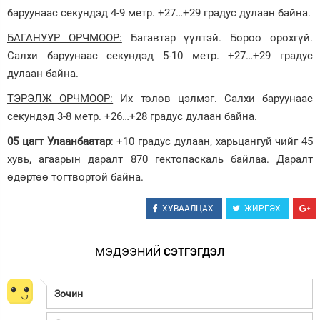
баруунаас секундэд 4-9 метр. +27…+29 градус дулаан байна.
БАГАНУУР ОРЧМООР:
Багавтар үүлтэй. Бороо орохгүй.
Салхи баруунаас секундэд 5-10 метр. +27…+29 градус
дулаан байна.
ТЭРЭЛЖ ОРЧМООР:
Их төлөв цэлмэг. Салхи баруунаас
секундэд 3-8 метр. +26…+28 градус дулаан байна.
05 цагт Улаанбаатар
:
+10 градус дулаан, харьцангуй чийг 45
хувь, агаарын даралт 870 гектопаскаль байлаа. Даралт
өдөртөө тогтвортой байна.
ХУВААЛЦАХ
ЖИРГЭХ
МЭДЭЭНИЙ
СЭТГЭГДЭЛ