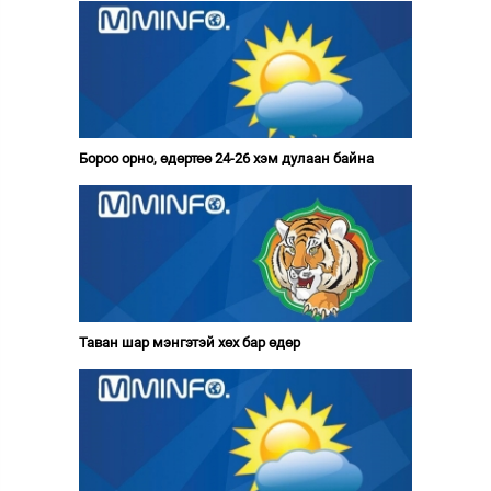
Бороо орно, өдөртөө 24-26 хэм дулаан байна
Таван шар мэнгэтэй хөх бар өдөр