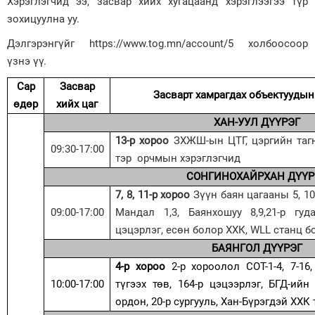
Хэрэглэгчид ээ, засвар хийх хугацаанд хэрэглээгээ түр
зохицуулна уу.
Зурхай
Дэлгэрэнгүйг https://www.tog.mn/account/5 холбоосоор
үзнэ үү.
Сар
Засвар
Засварт хамрагдах объектууды
өдөр
хийх цаг
ХАН-УУЛ ДҮҮРЭГ
13-р хороо
ЗХЖШ-ын ЦТГ, цэргийн тагн
09:30-17:00
тэр орчмын хэрэглэгчид
СОНГИНОХАЙРХАН ДҮҮР
7, 8, 11-р хороо
Зүүн баян цагааны 5, 10,
09:00-17:00
Мандал 1,3, Баянхошуу 8,9,21-р гуд
цэцэрлэг, есөн болор ХХК, WLL станц 
БАЯНГОЛ ДҮҮРЭГ
4-р хороо
2-р хороолол СОТ-1-4, 7-16
10:00-17:00
түгээх төв, 164-р цэцээрлэг, БГД-ий
ордон, 20-р сургууль, Хан-Бүрэгдэй ХХК