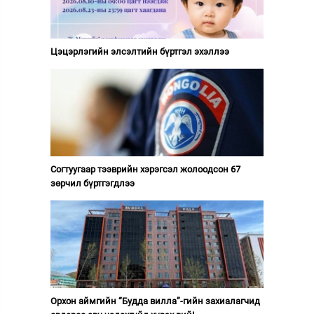
Цэцэрлэгийн элсэлтийн бүртгэл эхэллээ
Согтуугаар тээврийн хэрэгсэл жолоодсон 67
зөрчил бүртгэгдлээ
Орхон аймгийн “Будда вилла”-гийн захиалагчид