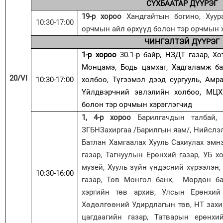
СҮХБААТАР ДҮҮРЭГ
19-р хороо
Хандгайтын богино, Хуу
10:30-17:00
орчмын айл өрхүүд болон тэр орчмын 
ЧИНГЭЛТЭЙ ДҮҮРЭГ
1-р хороо
30.1-р байр, НЗДТ газар, Х
Монцамэ, Бодь цамхаг, Хадгаламж ба
20/VI
10:30-17:00
холбоо, Түгээмэл дээд сургууль, Амр
Үйлдвэрчний эвлэлийн холбоо, МЦ
болон тэр орчмын хэрэглэгчид
1, 4-р хороо
Барилгачдын талбай, 
ЗГБНЗахиргаа /Барилгын яам/, Нийслэ
Батлан Хамгаалах Хууль Сахиулах эмн
газар, Тагнуулын Ерөнхий газар, УБ х
музей, Хууль зүйн үндэсний хүрээлэн,
10:30-16:00
газар, Төв Монгол банк, Мөрдөн ба
хэргийн төв архив, Улсын Ерөнхи
Хөдөлгөөний Удирдлагын төв, НТ захи
цагдаагийн газар, Татварын ерөнх