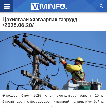
Эхлэл
Цахилгаан хязгаарлах газрууд
/2025.06.20/
Цаг агаар
Валют ханш
Улс төр
Эдийн засаг
Үзэл бодол
Спорт
Нийгэм
Дэлхий
Өнөөдөр буюу 2025 оны зургадугаар сарын 20-ны
баасан гарагт хийх засварын хуваарийг танилцуулж байна.
Энтертайнмэнт