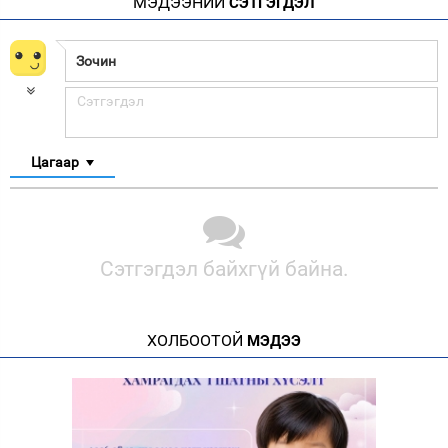
МЭДЭЭНИЙ
СЭТГЭГДЭЛ
Цагаар
Сэтгэгдэл байхгүй байна.
ХОЛБООТОЙ
МЭДЭЭ