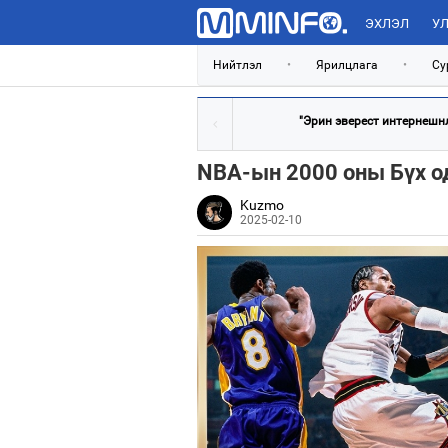
ЭХЛЭЛ
УЛ
Нийтлэл
•
Ярилцлага
•
Су
"Эрин эверест интернешнл"
NBA-ын 2000 оны Бүх о
Kuzmo
2025-02-10