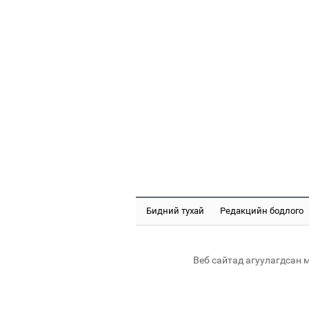
Бидний тухай
Редакцийн бодлого
Веб сайтад агуулагдсан 