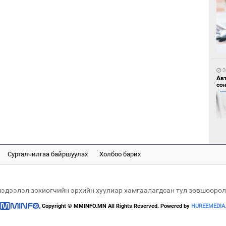
2
БН
АИ
2
хүс
Ав
со
Сурталчилгаа байршуулах
Холбоо барих
2
“Ц
2
хэл
“Ну
мэдээлэл зохиогчийн эрхийн хуулиар хамгаалагдсан тул зөвшөөрөл
Copyright © MMINFO.MN All Rights Reserved. Powered by
HUREEMEDIA