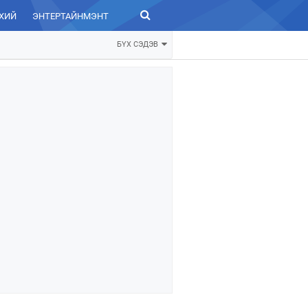
ХИЙ
ЭНТЕРТАЙНМЭНТ
ЗУРХАЙ
БҮХ СЭДЭВ