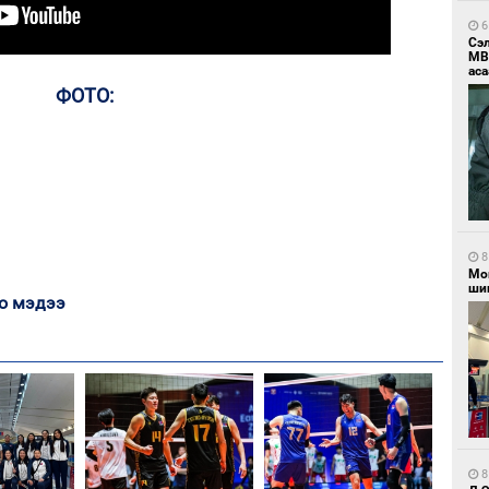
6
Сэ
МВ
аса
ФОТО:
8
Мо
шиг
о мэдээ
8