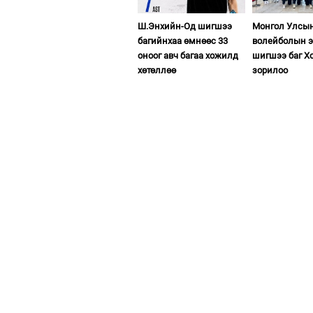
Ш.Энхийн-Од шигшээ
Монгол Улсы
багийнхаа өмнөөс 33
волейболын э
оноог авч багаа хожилд
шигшээ баг Х
хөтөллөө
зорилоо