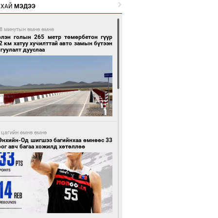
РХАЙ
МЭДЭЭ
8 минутын өмнө өмнө
рлэн голын 265 метр төмөрбетон гүүр
2 км хатуу хучилттай авто замын бүтээн
гуулалт дууслаа
 цагийн өмнө өмнө
Энхийн-Од шигшээ багийнхаа өмнөөс 33
ог авч багаа хожилд хөтөллөө