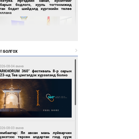
Энхтуяа: Иргэдийн санал, хүсэлтийг
лбарын бодлого, хууль тогтоомжид
сган бодит шийдэлд хүргэхийн төлөө
иллана
Л
БОЛГОХ
 цагийн өмнө өмнө
026-08-04 өмнө
засуулвал жаргал үргэлжид ирнэ
ARKHORUM 360° фестиваль 8-р сарын
23-нд Төв цэнгэлдэх хүрээлэнд болно
 цагийн өмнө өмнө
роо орно, өдөртөө 24-26 хэм дулаан
026-08-03 өмнө
йна
Нямбаатар: Ял авсан мань луйварчин
дэнэтээс төрсөн алдартан гээд сууж