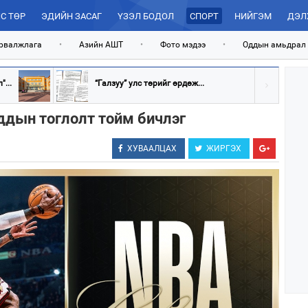
С ТӨР
ЭДИЙН ЗАСАГ
ҮЗЭЛ БОДОЛ
СПОРТ
НИЙГЭМ
ДЭЛ
рвалжлага
•
Азийн АШТ
•
Фото мэдээ
•
Оддын амьдрал
...
“Галзуу” улс төрийг өрдөж...
ддын тоглолт тойм бичлэг
ХУВААЛЦАХ
ЖИРГЭХ