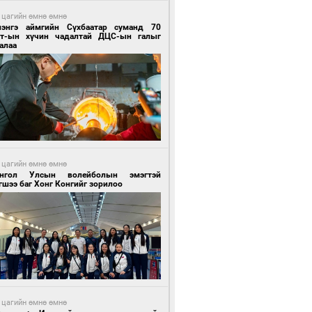
 цагийн өмнө өмнө
лэнгэ аймгийн Сүхбаатар суманд 70
т-ын хүчин чадалтай ДЦС-ын галыг
алаа
 цагийн өмнө өмнө
нгол Улсын волейболын эмэгтэй
шээ баг Хонг Конгийг зорилоо
 цагийн өмнө өмнө