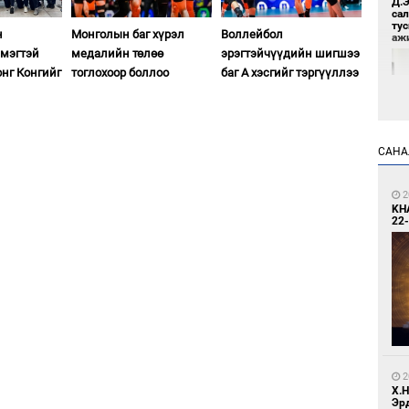
Д.
са
ту
н
Монголын баг хүрэл
Воллейбол
аж
мэгтэй
медалийн төлөө
эрэгтэйчүүдийн шигшээ
онг Конгийг
тоглохоор боллоо
баг А хэсгийг тэргүүллээ
САНА
8
2
Үс 
KH
22-
8
Бо
2
ба
Х.
Эр