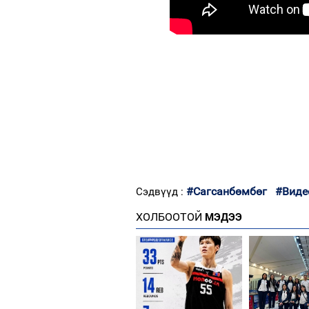
#Сагсанбөмбөг
#Виде
Сэдвүүд :
ХОЛБООТОЙ
МЭДЭЭ