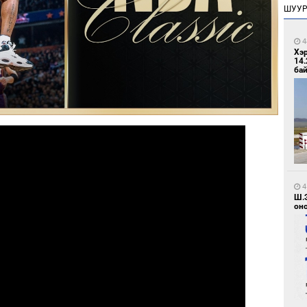
ШУУ
4
Хэ
14.
бай
4
Ш.
оно