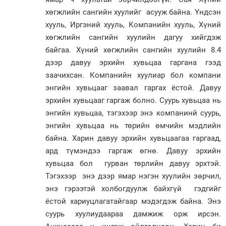
хөгжлийн сангийн хуулийг асууж байна. Үндсэн
хууль, Иргэний хууль, Компанийн хууль, Хүний
хөгжлийн сангийн хуулийн дагуу хийгдэж
байгаа. Хүний хөгжлийн сангийн хуулийн 8.4
дээр давуу эрхийн хувьцаа гаргана гээд
заачихсан. Компанийн хуулиар бол компани
энгийн хувьцааг заавал гаргах ёстой. Давуу
эрхийн хувьцааг гаргаж болно. Суурь хувьцаа нь
энгийн хувьцаа, тэгэхээр энэ компанинй суурь,
энгийн хувьцаа нь төрийн өмчийн мэдлийн
байна. Харин давуу эрхийн хувьцаагаа гаргаад,
ард түмэндээ гаргаж өгнө. Давуу эрхийн
хувьцаа бол гурван төрлийн давуу эрхтэй.
Тэгэхээр энэ дээр ямар нэгэн хуулийн зөрчил,
энэ гэрээтэй холбогдуулж байхгүй гэдгийг
ёстой хариуцлагатайгаар мэдэгдэж байна. Энэ
суурь хуулиудаараа дамжиж орж ирсэн.