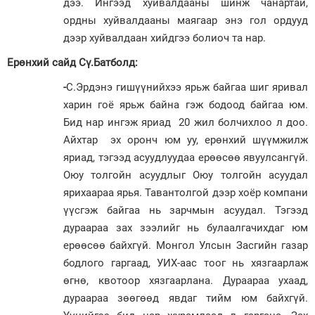
дээ. Ингээд хуйвалдааны шинж чанартай,
ордны хуйвалдааны маягаар энэ гол ордууд
дээр хуйвалдаан хийдгээ болиоч та нар.
Ерөнхий сайд Сү.Батболд:
-
С.Эрдэнэ гишүүнийхээ ярьж байгаа шиг яривал
харин гоё ярьж байна гэж бодоод байгаа юм.
Бид нар ингэж яриад 20 жил болчихлоо л доо.
Айхтар эх оронч юм уу, ерөнхий шүүмжилж
яриад, тэгээд асуудлуудаа ерөөсөө явуулсангүй.
Оюу толгойн асуудлыг Оюу толгойн асуудал
ярихаараа ярья. Тавантолгой дээр хоёр компани
үүсгэж байгаа нь зарчмын асуудал. Тэгээд
дураараа зах зээлийг нь булаалгачихдаг юм
ерөөсөө байхгүй. Монгол Улсын Засгийн газар
бодлого гаргаад, УИХ-аас тоог нь хязгаарлаж
өгнө, квотоор хязгаарлана. Дураараа ухаад,
дураараа зөөгөөд явдаг тийм юм байхгүй.