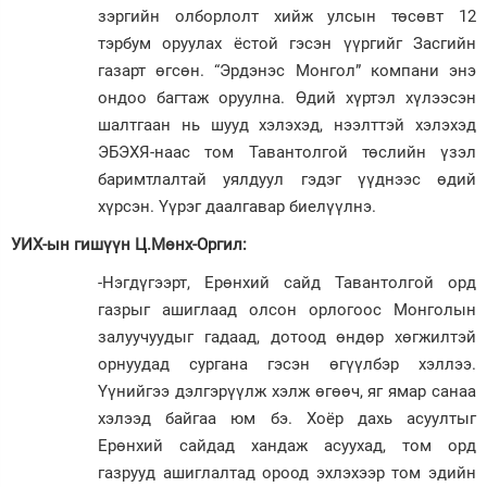
зэргийн олборлолт хийж улсын төсөвт 12
тэрбум оруулах ёстой гэсэн үүргийг Засгийн
газарт өгсөн. “Эрдэнэс Монгол” компани энэ
ондоо багтаж оруулна. Өдий хүртэл хүлээсэн
шалтгаан нь шууд хэлэхэд, нээлттэй хэлэхэд
ЭБЭХЯ-наас том Тавантолгой төслийн үзэл
баримтлалтай уялдуул гэдэг үүднээс өдий
хүрсэн. Үүрэг даалгавар биелүүлнэ.
УИХ-ын гишүүн Ц.Мөнх-Оргил:
-Нэгдүгээрт, Ерөнхий сайд Тавантолгой орд
газрыг ашиглаад олсон орлогоос Монголын
залуучуудыг гадаад, дотоод өндөр хөгжилтэй
орнуудад сургана гэсэн өгүүлбэр хэллээ.
Үүнийгээ дэлгэрүүлж хэлж өгөөч, яг ямар санаа
хэлээд байгаа юм бэ. Хоёр дахь асуултыг
Ерөнхий сайдад хандаж асуухад, том орд
газрууд ашиглалтад ороод эхлэхээр том эдийн