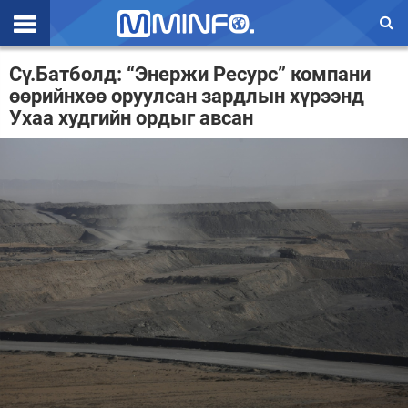
Эхлэл
Сү.Батболд: “Энержи Ресурс” компани
өөрийнхөө оруулсан зардлын хүрээнд
Цаг агаар
Ухаа худгийн ордыг авсан
Валют ханш
Улс төр
Эдийн засаг
Үзэл бодол
Спорт
Нийгэм
Дэлхий
Энтертайнмэнт