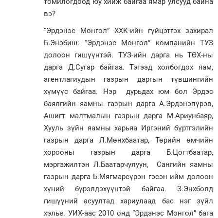
томилогдоод юу хийж байгаа ямар улсууд байна
вэ?
“Эрдэнэс Монгол” ХХК-ийн гүйцэтгэх захирал
Б.Энэбиш: “Эрдэнэс Монгол” компанийн ТУЗ
долоон гишүүнтэй. ТУЗ-ийн дарга нь ТӨХ-ны
дарга Д.Сугар байгаа. Тэгээд холбогдох яам,
агентлагиудын газрын даргын түвшингийн
хүмүүс байгаа. Нэр дурьдах юм бол Эрдэс
баялгийн яамны газрын дарга А.Эрдэнэпүрэв,
Ашигт малтмалын газрын дарга М.Ариунбаяр,
Хууль зүйн яамны харьяа Иргэний бүртгэлийн
газрын дарга Л.Мөнхбаатар, Төрийн өмчийн
хорооны газрын дарга Б.Цогтбаатар,
мэргэжилтэн Л.Баатарчулуун, Сангийн яамны
газрын дарга Б.Мягмарсүрэн гэсэн ийм долоон
хүний бүрэлдэхүүнтэй байгаа. З.Энхболд
гишүүний асуултад хариулаад бас нэг зүйл
хэлье. УИХ-аас 2010 онд “Эрдэнэс Монгол” бага