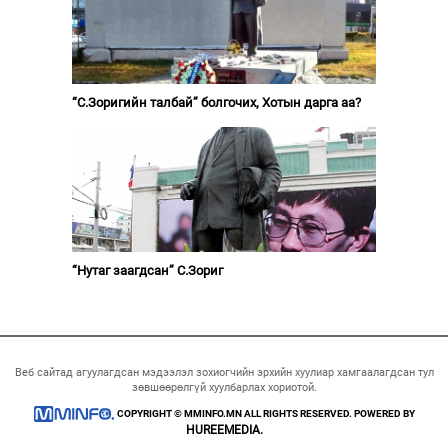
“С.Зоригийн талбай” болгочих, Хотын дарга аа?
“Нутаг заагдсан” С.Зориг
Веб сайтад агуулагдсан мэдээлэл зохиогчийн эрхийн хуулиар хамгаалагдсан тул
зөвшөөрөлгүй хуулбарлах хориотой.
COPYRIGHT © MMINFO.MN ALL RIGHTS RESERVED. POWERED BY
HUREEMEDIA.