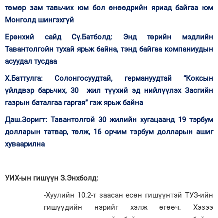
төмөр зам тавьчих юм бол өнөөдрийн яриад байгаа юм
Монголд шингэхгүй
Ерөнхий сайд Сү.Батболд: Энд төрийн мэдлийн
Тавантолгойн тухай ярьж байна, тэнд байгаа компаниудын
асуудал тусдаа
Х.Баттулга: Солонгосуудтай, германуудтай “Коксын
үйлдвэр барьчих, 30 жил түүхий эд нийлүүлэх Засгийн
газрын баталгаа гаргая” гэж ярьж байна
Даш.Зоригт: Тавантолгой 30 жилийн хугацаанд 19 тэрбум
долларын татвар, төлж, 16 орчим тэрбум долларын ашиг
хуваарилна
УИХ-ын гишүүн З.Энхболд:
-Хуулийн 10.2-т заасан есөн гишүүнтэй ТУЗ-ийн
гишүүдийн нэрийг хэлж өгөөч. Хэзээ