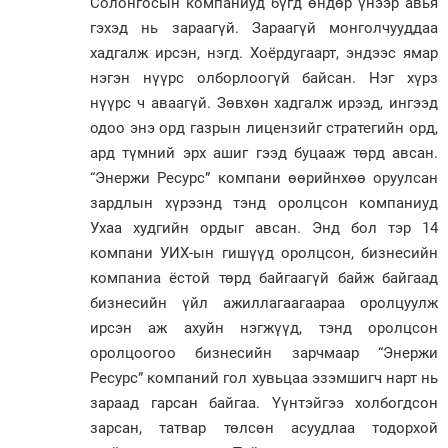
Солонгосын компаниуд бүгд өндөр үнээр авья
гэхэд нь зараагүй. Зараагүй монголчууддаа
хадгалж ирсэн, нэгд. Хоёрдугаарт, эндээс ямар
нэгэн нүүрс олборлоогүй байсан. Нэг хүрз
нүүрс ч аваагүй. Зөвхөн хадгалж ирээд, ингээд
одоо энэ орд газрын лицензийг стратегийн орд,
ард түмний эрх ашиг гээд буцааж төрд авсан.
“Энержи Ресурс” компани өөрийнхөө оруулсан
зардлын хүрээнд тэнд оролцсон компаниуд
Ухаа худгийн ордыг авсан. Энд бол тэр 14
компани УИХ-ын гишүүд оролцсон, бизнесийн
компаниа ёстой төрд байгаагүй байж байгаад
бизнесийн үйл ажиллагаагаараа оролцуулж
ирсэн аж ахуйн нэгжүүд, тэнд оролцсон
оролцоогоо бизнесийн зарчмаар “Энержи
Ресурс” компаний гол хувьцаа эзэмшигч нарт нь
зараад гарсан байгаа. Үүнтэйгээ холбогдсон
зарсан, татвар төлсөн асуудлаа тодорхой