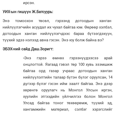
ирсэн.
УИХ-ын гишүүн Ж.Батсуурь:
Энэ томоохон төсөл, гэрээнд дотоодын ханган
нийлүүлэгчийн асуудал их чухал байгаа юм. Өөрөөр хэлбэл,
дотоодын ханган нийлүүлэгчдээс бараа бүтээгдэхүүн,
түүхий эдээ нэлээд авна гэсэн. Энэ юу болж байна вэ?
ЭБЭХ-ний сайд Даш.Зоригт:
-
Энэ гэрээ өмнөх гэрээнүүдээсээ арай
онцлогтой. Яагаад гэвэл төр 100 хувь эзэмшиж
байгаа орд газар учраас дотоодын ханган
нийлүүлэлтийн талаар бүтэн бүлэг оруулсан, 14
дүгээр бүлэг гэсэн ийм заалт байгаа. Энэ дээр
хөрөнгө оруулагч нь Монгол Улсын иргэн,
хуулийн этгээдийн үйлчилгээ болон Монгол
Улсад байгаа тоног төхөөрөмж, түүхий эд,
хангамжийн материал, сэлбэг хэрэгслийг