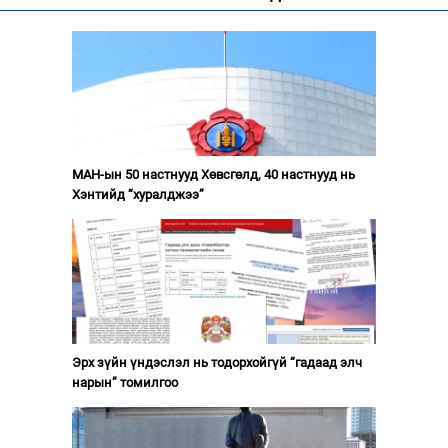
МАН-ын 50 настнууд Хөвсгөлд, 40 настнууд нь
Хэнтийд “хуралджээ”
Эрх зүйн үндэслэл нь тодорхойгүй “гадаад элч
нарын” томилгоо