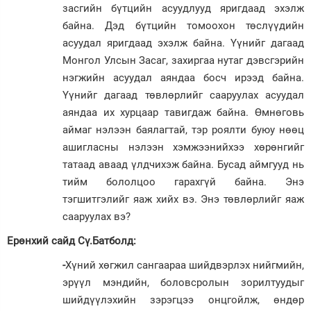
засгийн бүтцийн асуудлууд яригдаад эхэлж
байна. Дэд бүтцийн томоохон төслүүдийн
асуудал яригдаад эхэлж байна. Үүнийг дагаад
Монгол Улсын Засаг, захиргаа нутаг дэвсгэрийн
нэгжийн асуудал аяндаа босч ирээд байна.
Үүнийг дагаад төвлөрлийг сааруулах асуудал
аяндаа их хурцаар тавигдаж байна. Өмнөговь
аймаг нэ­лээн баялагтай, тэр роялти буюу нөөц
ашигласны нэлээн хэмжээнийхээ хө­рөнгийг
татаад аваад үлдчихэж бай­на. Бусад аймгууд нь
тийм бололцоо га­рах­гүй байна. Энэ
тэгшитгэлийг яаж хийх вэ. Энэ төвлөрлийг яаж
сааруулах вэ?
Ерөнхий сайд Сү.Батболд:
-
Хүний хөгжил сангаараа шийдвэрлэх нийгмийн,
эрүүл мэндийн, боловсролын зорилтуудыг
шийдүүлэхийн зэрэгцээ онцгойлж, өндөр