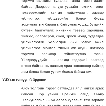
тэргүүн ээлжинд худалдан авна гэсэн заалт
байгаа. Дээрээс нь уул уурхайн техник, тоног
төхөөрөмжийн ханган нийлүүлэлт, засвар
үйлчилгээ, үйлдвэрийн болон бусад
зориулалтын барилга, байгууламж, дэд бүтцийн
бүтээн байгуулалт, нийтийн тээвэр, харилцаа,
холбоо, боловсрол, соёл, эрүүл мэнд, худалдаа
үйлчилгээтэй холбогдон бий болох ажил
үйлчилгээг Монгол Улсын аж ахуйн нэгжээр
тэргүүн ээлжээр гүйцэтгүүлнэ гэсэн.
Үйлдвэрүүдийг нь авахад тодорхой заагаад
өгсөн байгаа нь цаашид яриа хэлэлцээр хийхэд
дэм болох болов уу гэж бодож байгаа юм.
УИХ-ын гишүүн С.Эрдэнэ:
-
Оюу толгойн гэрээг батлахдаа яг л ингэж ярьж
байсан. Тэр үеийн Ерөнхий сайд С.Баяр
“Хариуцлагыг нь би өөрөө хүлээнэ” гэж зарлаж