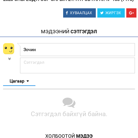
ХУВААЛЦАХ
ЖИРГЭХ
МЭДЭЭНИЙ
СЭТГЭГДЭЛ
Цагаар
Сэтгэгдэл байхгүй байна.
ХОЛБООТОЙ
МЭДЭЭ