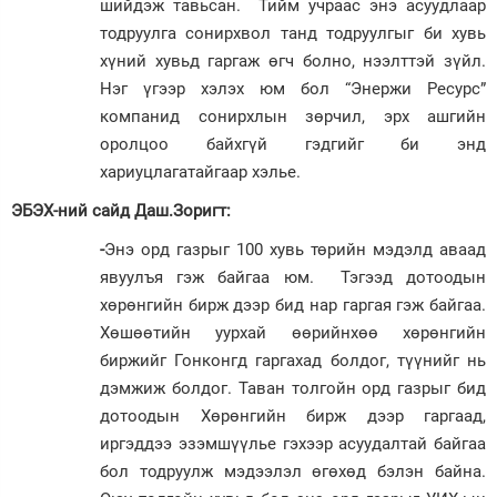
шийдэж тавьсан. Тийм учраас энэ асуудлаар
тодруулга сонирхвол танд тодруулгыг би хувь
хүний хувьд гаргаж өгч болно, нээлттэй зүйл.
Нэг үгээр хэлэх юм бол “Энержи Ресурс”
компанид сонирхлын зөрчил, эрх ашгийн
оролцоо байхгүй гэдгийг би энд
хариуцлагатайгаар хэлье.
ЭБЭХ-ний сайд Даш.Зоригт:
-
Энэ орд газрыг 100 хувь төрийн мэдэлд аваад
явуулъя гэж байгаа юм. Тэгээд дотоодын
хөрөнгийн бирж дээр бид нар гаргая гэж байгаа.
Хөшөөтийн уурхай өөрийнхөө хөрөнгийн
биржийг Гонконгд гаргахад болдог, түүнийг нь
дэмжиж болдог. Таван толгойн орд газрыг бид
дотоодын Хөрөнгийн бирж дээр гаргаад,
иргэддээ эзэмшүүлье гэхээр асуудалтай байгаа
бол тодруулж мэдээлэл өгөхөд бэлэн байна.