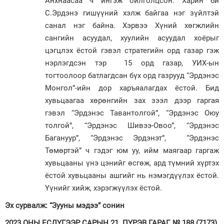
Анхнаасаа ч ингэж ойлголцсон. Харин би
С.Эрдэнэ гишүүний хэлж байгаа нэг зүйлтэй
санал нэг байна. Хэрвээ Хүний хөгжлийн
сангийн асуудал, хуулийн асуудал хоёрыг
цэгцлэх ёстой гэвэл стратегийн орд газар гэж
нэрлэгдсэн тэр 15 орд газар, УИХ-ын
тогтоолоор батлагдсан бүх орд газрууд “Эрдэнэс
Монгол”-ийн дор харъяалагдах ёстой. Бид
хувьцаагаа хөрөнгийн зах зээл дээр гаргая
гэвэл “Эрдэнэс Тавантолгой”, “Эрдэнэс Оюу
толгой”, “Эрдэнэс Шивээ-Овоо”, “Эрдэнэс
Багануур”, “Эрдэнэс Эрдэнэт”, “Эрдэнэс
Төмөртэй” ч гэдэг юм уу, ийм маягаар гаргаж
хувьцааны үнэ цэнийг өсгөж, ард түмний хүртэх
ёстой хувьцааны ашгийг нь нэмэгдүүлэх ёстой.
Үүнийг хийж, хэрэгжүүлэх ёстой.
Эх сурвалж: “Зууны мэдээ” сонин
2023 ОНЫ ЕСДҮГЭЭР САРЫН 21. ПҮРЭВ ГАРАГ. № 188 (7173)