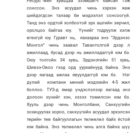
Ресурс”-ийн хувьцаа эзэмшигч байсан гэж
сонссон. Энэ асуудал чинь хэрхэн яаж
шийдэгдсэн талаар би мэдээлэл сонсоогүй.
Танд энэ ордтой холбоотой эрх ашгийн зөрчил,
оролцоо байгаа юу. Үүнийг тодруулж хэлж
өгөхгүй юу. Гуравт нь, яахаараа энэ “Эрдэнэс
Монгол” чинь заавал Тавантолгой дээр л
ажиллаад, бусад дээр нь ажилладаггүй юм бэ.
Оюу толгойн 34 хувь, Эрдэнэтийн 51 хувь,
Шивээ-Овоо гээд орд уурхайнууд байна. Энэ
дээр яагаад ажлаа явуулдаггүй юм бэ. Нэг
дүлий компани миний мэдэхийн 4-5 жил
боллоо. ТУЗ-д ямар үндэслэлээр яагаад энэ
долоон хүнийг хэн, хэзээ томилсон юм бэ.
Хууль дээр чинь Монголбанк, Санхүүгийн
зохицуулах хороо, санхүүгийн асуудал эрхэлсэн
төрийн төв байгууллагын төлөөлөл байх ёстой
юм байна. Энэ төлөөлөл чинь алга байна шүү