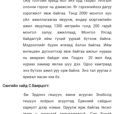
Оюу толгойн хувьд бол энэ орд газрыг УИХ-ын
олонхи гэрээг нь дэмжсэн. Яг гэрээнийхээ дагуу
хэрэгжилт явж байгаа. Тэнд 2000 монгол хүн
үйл ажиллагаагаа явуулж, өндөр мэргэжлийн
ажил явуулаад 1300 метрийн гүнд 200 гаруй
монгол залуу ажиллаад, Монгол Улсад
байдаггүй ийм гүний уурхай бүтээж байна.
Мэдээллийг бүрэн өгөхөд бэлэн байгаа. Ийм
өнгөцхөн дүгнэлтээр явж байгаа ажлыг нураах
нь амархан байдаг юм. Гэхдээ 20 жил бид
нураах замаар явлаа шүү дээ. Одоо хамтраад
энэ бүтээх ажил руу орж байна. Энэ тал руугаа л
яривал яасан юм бэ.
Сангийн сайд С.Баярцогт:
-Би Эрдэнэ гишүүн, өмнө асуусан Энхболд
гишүүн хоёрын асуултад Ерөнхий сайдын
хариулт дээр нэмье. Оруулж ирж байгаа төсөл
ямар ч хуультай зөрчилдөөгүй. Сая Хүний