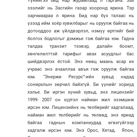
Үүнийгээ бид нар журамлаад л гаргана. Зах
зээлийг нь Засгийн газар хооронд ярина. Тэр
зарчмаараа л ярина. Бид нар бүх талаас нь
үзээд ийм хоёр хувилбарыг нь оруулж байгаа нь
дотооддоо аж үйлдвэрлэл, нэмүү өртгийг бий
болгох бодлогыг дэмжье гэж байгаа юм. Гадна
талдаа транзит тээвэр, далайн боомт,
хөнгөлөлттэй тарифыг авах асуудлыг бас
шийдвэрлэх ёстой. Энэ нөөц маань асар их
учраас энэ ачааллаа авъя гэж оруулж байгаа
юм. “Энержи Ресурс”-ийн хувьд надад
сонирхлын зөрчил байхгүй. Би үүнийг зориуд
хэлье. Би иргэн хүний хувьд, энэ лицензийг
1999- 2007 он хүртэл найман жил эзэмшиж
ирсэн юм. Лицензийнх нь төлбөрийг хадгалаад,
найман жил төлбөрийг нь төлөөд, энэ яриад
байгаа гаднын компаниудад өгөхгүйгээр
хадгалж ирсэн юм. Энэ Орос, Хятад, Япон,