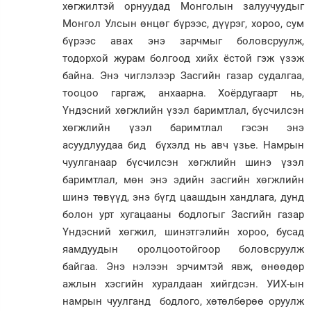
хөгжилтэй орнуудад Монголын залуучуудыг
Монгол Улсын өнцөг бүрээс, дүүрэг, хороо, сум
бүрээс авах энэ зарчмыг боловсруулж,
тодорхой журам болгоод хийх ёстой гэж үзэж
байна. Энэ чиглэлээр Засгийн газар судалгаа,
тооцоо гаргаж, анхаарна. Хоёрдугаарт нь,
Үндэсний хөгжлийн үзэл баримтлал, бүсчилсэн
хөгжлийн үзэл баримтлал гэсэн энэ
асуудлуудаа бид бүхэлд нь авч үзье. Намрын
чуулганаар бүсчилсэн хөгжлийн шинэ үзэл
баримтлал, мөн энэ эдийн засгийн хөгжлийн
шинэ төвүүд, энэ бүгд цааш­дын хандлага, дунд
болон урт хугацааны бодлогыг Засгийн газар
Үндэсний хөгжил, шинэтгэлийн хороо, бусад
яамдуудын оролцоотойгоор бо­ловсруулж
байгаа. Энэ нэлээн эрчим­тэй явж, өнөөдөр
ажлын хэсгийн ху­рал­даан хийгдсэн. УИХ-ын
намрын чуул­­ганд бодлого, хөтөлбөрөө оруулж