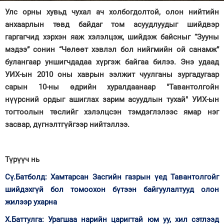
Улс орны хувьд чухал ач холбогдолтой, олон нийтийн
Зурхай
анхаарлын төвд байдаг том асуудлуудыг шийдвэр
гаргагчид хэрхэн яаж хэлэлцэж, шийдэж байсныг “Зууны
мэдээ” сонин “Чөлөөт хэвлэл бол нийгмийн ой санамж”
булангаар уншигчдадаа хүргэж байгаа билээ. Энэ удаад
УИХ-ын 2010 оны хаврын ээлжит чуулганы зургадугаар
сарын 10-ны өдрийн хуралдаанаар "Тавантолгойн
нүүрсний ордыг ашиглах зарим асуудлын тухай" УИХ-ын
тогтоолын төслийг хэлэлцсэн тэмдэглэлээс ямар нэг
засвар, дүгнэлтгүйгээр нийтэллээ.
Түрүүч нь
Сү.Батболд: Хамтарсан Засгийн газрын үед Тавантолгойг
шийдэхгүй бол томоохон бүтээн байгуулалтууд олон
жилээр ухарна
Х.Баттулга: Урагшаа нарийн царигтай юм уу, хил сэтлээд