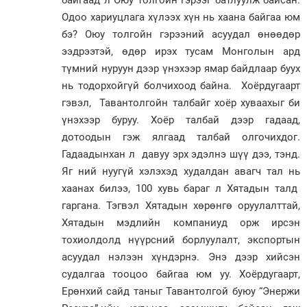
байгаад л Оюу толгойн гэрээг батлуулж байсан.
Одоо хариуцлага хүлээх хүн нь хаана байгаа юм
бэ? Оюу толгойн гэрээний асуудал өнөөдөр
ээдрээтэй, өдөр ирэх тусам Монголын ард
түмний нуруун дээр үнэхээр ямар байдлаар буух
нь тодорхойгүй болчихоод байна. Хоёрдугаарт
гэвэл, Тавантолгойн талбайг хоёр хуваахыг би
үнэхээр буруу. Хоёр талбай дээр гадаад,
дотоодын гэж ялгаад талбай олгочихдог.
Гадаадынхан л давуу эрх эдэлнэ шүү дээ, тэнд.
Яг ний нуугүй хэлэхэд худалдан авагч тал нь
хаанах билээ, 100 хувь бараг л Хятадын талд
гаргана. Тэгвэл Хятадын хөрөнгө оруулалттай,
Хятадын мэдлийн компаниуд орж ирсэн
тохиолдолд нүүрсний борлуулалт, экспортын
асуудал нэлээн хүндэрнэ. Энэ дээр хийсэн
судалгаа тооцоо байгаа юм уу. Хоёрдугаарт,
Ерөнхий сайд таныг Тавантолгой буюу “Энержи