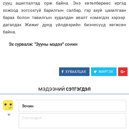
сууц ашиглалтад орж байна. Энэ хөтөлбөрөөс иргэд
хожоод зогсохгүй барилгын салбар, гэр ахуй цахилгаан
бараа болон тавилгын худалдан авалт нэмэгдэх хэрээр
дагалдах Жижиг дунд үйлдвэрийн бизнесүүд хөгжсөн
байна.
Эх сурвалж: “Зууны мэдээ” сонин
ХУВААЛЦАХ
ЖИРГЭХ
МЭДЭЭНИЙ
СЭТГЭГДЭЛ