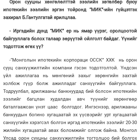
Орон сууцны хөнгөлөлттэй зээлийн хөтөлбөр буюу
ипотекийн зээлийн эргэн тойронд “МИК”-ийн гүйцэтгэх
Зурхай
захирал Б.Гантулгатай ярилцлаа.
- Иргэдийн дунд “MИК” ер нь ямар үүрэг, оролцоотой
байгууллага болох талаар зөрүүтэй ойлголт байдаг. Үүнийг
тодотгож өгөх үү?
-“Монголын ипотекийн корпораци ОССК” ХХК нь орон
сууц санхүүжилтийн компани гэсэн тодотголтой. Үндсэн
үйл ажиллагаа нь мөнгөний захыг хөрөнгийн захтай
холбож гүүр болж ажилладаг санхүүгийн байгууллага.
Тодруулбал, арилжааны банкнуудад бий болсон ипотекийн
зээлийг багцлан худалдан авч түүнийг хөрөнгөөр
баталгаажсан үнэт цаас болгодог. Ингэснээр, арилжааны
банкуудын богино хугацаатай эх үүсвэрийг урт хугацаатай
санхүүгийн хэрэгсэл болгон иргэд ипотекийн зээлийг 20-30
жилийн хугацаатай авах боломжийг олгож байна. Монгол
Улсад орон сууцны санхүүжилтийн тогтолцоо бий болгох