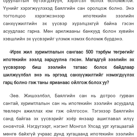
оруулалтын бүтээгдэхүүн, хэрэгсэл болох боломжтой.
Үүнийг хэрэгжүүлэхэд Баялгийн сан оролцож болно. Энэ
тогтолцоо хэрэгжсэнээр ипотекийн зээлийн
санхүүжилтийн эх үүсвэр хүрэлцэхгүй байна гэсэн
асуудлаас гарна. Мөн арилжааны банкууд болон хувийн
хэвшлийн эх үүсвэрийг үлэмж нэмэх боломж бүрдэнэ.
-Ирэх жил хуримтлалын сангаас 500 тэрбум төгрөгийг
ипотекийн зээлд зарцуулна гэсэн. Магадгүй зээлийн эх
үүсвэрээр биш зээлийн татаас болох байдлаар
шилжүүлбэл энэ нь эргээд санхүүжилтийг нэмэгдүүлэх
гарц болно гэж таны ярианаас ойлгож болох уу?
-Зөв. Жишээлбэл, Баялгийн сан нь дотроо гурван
сантай, хуримтлалын сан нь ипотекийн зээлийн асуудалд
төвлөрч ажиллах юм гэж ойлгосон. Тэгэхээр Баялгийн
санд байгаа эх үүсвэрийг хоёр янзаар ашиглавал илүү
оновчтой. Нэгдүгээрт, нэгэнт Монгол Улсад урт хугацаатай
мөнгө байхгүй учраас дунд хугацаанд ипотекийн зээлийн