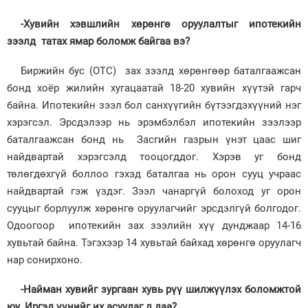
-Хувийн хэвшлийн хөрөнгө оруулалтыг ипотекийн
зээлд татах ямар боломж байгаа вэ?
Биржийн бус (OTC) зах зээлд хөрөнгөөр баталгаажсан
бонд хоёр жилийн хугацаатай 18-20 хувийн хүүтэй гарч
байна. Ипотекийн зээл бол санхүүгийн бүтээгдэхүүний нэг
хэрэгсэл. Эрсдэлээр нь эрэмбэлбэл ипотекийн зээлээр
баталгаажсан бонд нь Засгийн газрын үнэт цаас шиг
найдвартай хэрэгсэлд тооцогддог. Хэрэв уг бонд
төлөгдөхгүй боллоо гэхэд баталгаа нь орон сууц учраас
найдвартай гэж үздэг. Зээл чанаргүй болоход уг орон
сууцыг борлуулж хөрөнгө оруулагчийг эрсдэлгүй болгодог.
Одоогоор ипотекийн зах зээлийн хүү дунджаар 14-16
хувьтай байна. Тэгэхээр 14 хувьтай байхад хөрөнгө оруулагч
нар сонирхоно.
-Найман хувийг зургаан хувь рүү шилжүүлэх боломжтой
юу. Иргэд үүнийг их асуудаг л даа?