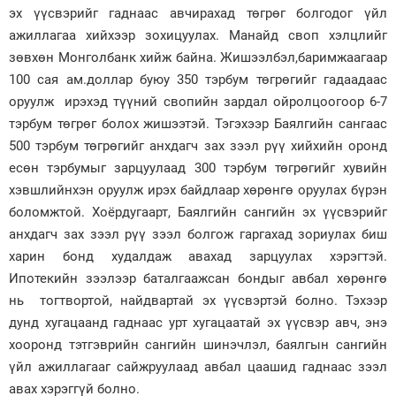
эх үүсвэрийг гаднаас авчирахад төгрөг болгодог үйл
ажиллагаа хийхээр зохицуулах. Манайд своп хэлцлийг
зөвхөн Монголбанк хийж байна. Жишээлбэл,баримжаагаар
100 сая ам.доллар буюу 350 тэрбум төгрөгийг гадаадаас
оруулж ирэхэд түүний свопийн зардал ойролцоогоор 6-7
тэрбум төгрөг болох жишээтэй. Тэгэхээр Баялгийн сангаас
500 тэрбум төгрөгийг анхдагч зах зээл рүү хийхийн оронд
есөн тэрбумыг зарцуулаад 300 тэрбум төгрөгийг хувийн
хэвшлийнхэн оруулж ирэх байдлаар хөрөнгө оруулах бүрэн
боломжтой. Хоёрдугаарт, Баялгийн сангийн эх үүсвэрийг
анхдагч зах зээл рүү зээл болгож гаргахад зориулах биш
харин бонд худалдаж авахад зарцуулах хэрэгтэй.
Ипотекийн зээлээр баталгаажсан бондыг авбал хөрөнгө
нь тогтвортой, найдвартай эх үүсвэртэй болно. Тэхээр
дунд хугацаанд гаднаас урт хугацаатай эх үүсвэр авч, энэ
хооронд тэтгэврийн сангийн шинэчлэл, баялгын сангийн
үйл ажиллагааг сайжруулаад авбал цаашид гаднаас зээл
авах хэрэггүй болно.