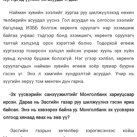
Найман хувийн зээлийг зургаа руу шилжүүлэхэд нөхөн
төлбөрийн асуудал үүснэ. Гол асуудал нь олгосон зээлийг
багцлаад ИЗББ болгож хөрөнгө оруулагч нар эзэмшиж
байгаа учраас тэдгээр бонд эзэмшигч, хөрөнгө оруулагч
талтай хэлцэлд орох хэрэгтэй болно. Тодорхой өгөөж
хүртэхээр тохирсон хэлцэл хийсэн учраас хууль эрх зүйн
хувьд хүчээр буцааж болохгүй. Нэг үгээр хэлбэл, хөрөнгө
оруулагчдын найман хувийн өгөөж хоёр хувиар буурна
гэсэн үг. Энэ л хамгийн хүндрэлтэй асуудал. Учир нь
хүүгийн зөрүү том мөнгөн дүн гарна.
-Эх үүсвэрийн санхүүжилтийг Монголбанк хариуцсаар
ирсэн. Дараа нь Засгийн газар руу шилжүүлнэ гэсэн яриа
байсан. Энэ нь хэвээрээ байна уу. Монголбанк эх үүсвэрээ
олгоод хянаад явах нь зөв үү?
-Засгийн газрын хөтөлбөр хэрэгжсэнээс хойш