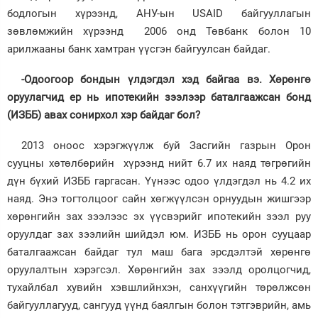
бодлогын хүрээнд, АНУ-ын USAID байгууллагын
зөвлөмжийн хүрээнд 2006 онд Төвбанк болон 10
арилжааны банк хамтран үүсгэн байгуулсан байдаг.
-Одоогоор бондын үлдэгдэл хэд байгаа вэ. Хөрөнгө
оруулагчид ер нь ипотекийн зээлээр баталгаажсан бонд
(ИЗББ) авах сонирхол хэр байдаг бол?
2013 оноос хэрэгжүүлж буй Засгийн газрын Орон
сууцны хөтөлбөрийн хүрээнд нийт 6.7 их наяд төгрөгийн
дүн бүхий ИЗББ гаргасан. Үүнээс одоо үлдэгдэл нь 4.2 их
наяд. Энэ тогтолцоог сайн хөгжүүлсэн орнуудын жишгээр
хөрөнгийн зах зээлээс эх үүсвэрийг ипотекийн зээл руу
оруулдаг зах зээлийн шийдэл юм. ИЗББ нь орон сууцаар
баталгаажсан байдаг тул маш бага эрсдэлтэй хөрөнгө
оруулалтын хэрэгсэл. Хөрөнгийн зах зээлд оролцогчид,
тухайлбал хувийн хэвшлийнхэн, санхүүгийн төрөлжсөн
байгууллагууд, сангууд үүнд баялгын болон тэтгэврийн, амь