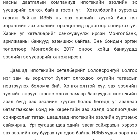
насны даатгалын компаниуд ипотекийн зээлийн эх
үүсвэрийг олгож байна гэсэн үг. Хөтөлбөрийн хүрээнд
гаргаж байгаа ИЗББ нь зах зээлийн хүүтэй биш тул
хөрөнгийн зах зээлийн оролцогчид одоогоор сонирхохгүй.
Харин уг хөтөлбөрийг санхүүжүүлж ирсэн Монголбанк,
арилжааны банкууд эзэмшиж байгаа. Энэ бондын эргэн
төлөлтөөр Монголбанк 2017 оноос хойш банкуудад
зээлийн эх үүсвэрийг олгож ирсэн.
Цаашид ипотекийн хөтөлбөрийг боловсронгуй болгох
нэг зам нь зорилтот бүлэгт олгохдоо хүүгийн татаасыг
нэвтрүүлэх боломж бий. Хөнгөлөлттэй хүү, зах зээлийн
хүүгийн зөрүүг төрөөс олгох замаар банкуудын ипотекийн
зээл бүгд зах зээлийн хүүтэй болох бөгөөд уг зээлээр
баталгаажсан бонд нь хөрөнгийн зах зээлд оролцогчдын
сонирхолыг татаж, цаашлаад ипотекийн зээлийн хүртээмж
сайжирна. Урт хугацаандаа эдийн засаг сайжрахын хэрээр
зах зээлийн хүү буурах тул одоо байгаа ИЗББ-уудыг хөрөнгө