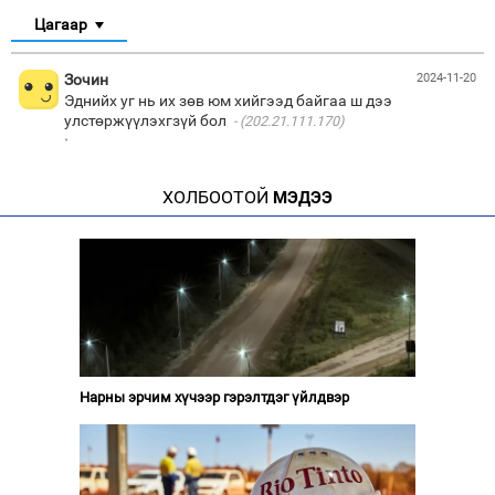
Цагаар
Зочин
2024-11-20
Эднийх уг нь их зөв юм хийгээд байгаа ш дээ
улстөржүүлэхгзүй бол
(202.21.111.170)
·
ХОЛБООТОЙ
МЭДЭЭ
Нарны эрчим хүчээр гэрэлтдэг үйлдвэр