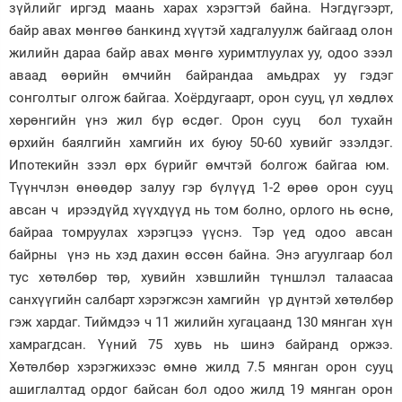
зүйлийг иргэд маань харах хэрэгтэй байна. Нэгдүгээрт,
байр авах мөнгөө банкинд хүүтэй хадгалуулж байгаад олон
жилийн дараа байр авах мөнгө хуримтлуулах уу, одоо зээл
аваад өөрийн өмчийн байрандаа амьдрах уу гэдэг
сонголтыг олгож байгаа. Хоёрдугаарт, орон сууц, үл хөдлөх
хөрөнгийн үнэ жил бүр өсдөг. Орон сууц бол тухайн
өрхийн баялгийн хамгийн их буюу 50-60 хувийг эзэлдэг.
Ипотекийн зээл өрх бүрийг өмчтэй болгож байгаа юм.
Түүнчлэн өнөөдөр залуу гэр бүлүүд 1-2 өрөө орон сууц
авсан ч ирээдүйд хүүхдүүд нь том болно, орлого нь өснө,
байраа томруулах хэрэгцээ үүснэ. Тэр үед одоо авсан
байрны үнэ нь хэд дахин өссөн байна. Энэ агуулгаар бол
тус хөтөлбөр төр, хувийн хэвшлийн түншлэл талаасаа
санхүүгийн салбарт хэрэгжсэн хамгийн үр дүнтэй хөтөлбөр
гэж хардаг. Тиймдээ ч 11 жилийн хугацаанд 130 мянган хүн
хамрагдсан. Үүний 75 хувь нь шинэ байранд оржээ.
Хөтөлбөр хэрэгжихээс өмнө жилд 7.5 мянган орон сууц
ашиглалтад ордог байсан бол одоо жилд 19 мянган орон