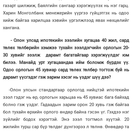
газарт шилжиж, Баялгийн сангаар хэрэгжүүлэх нь нэг гарц.
Харин Монголбанк менежерийн үүргээ гүйцэтгэх нь одоо
хийж байгаа харилцаа хэвийн үргэлжлээд явах нөхцөлийг
хангана.
- Олон улсад ипотекийн зээлийн хугацаа 40 жил, сард
төлөх төлбөрийн хэмжээ тухайн зээлдэгчийн орлогын 20-
30 хувийг эзэлж дарамт багатайгаар хэрэгжүүлдэг юм
билээ. Манайд урт хугацаандаа ийм боломж бүрдэх үү.
Одоо орлогын 45 хувиар сард төлөх төлбөр тогтож буй нь
дарамт үүсгэдэг гэж зарим хэсэг нь үздэг шүү дээ?
-Олон улсын стандартаар орлогод нийцтэй ипотекийн
зээл гэдэг нь өр, орлогын харьцаа нь 45 хувиас бага байхад
болно гэж үздэг. Гадаадын зарим орон 20 хувь гэж байгаа
бол тухайн өрхийн орлого өндөр байна гэсэн үг. Гэхдээ нэг
зүйлийг бодох хэрэгтэй. Энэ зээл тогтмол хүүтэй. 20
жилийн турш сар бүр төлдөг дүнгээрээ л төлнө. Өнөөдөр та