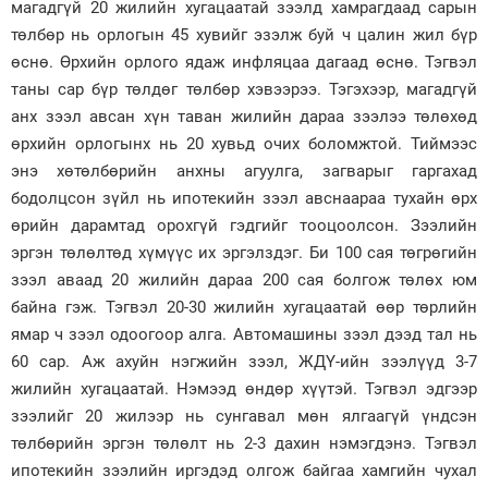
магадгүй 20 жилийн хугацаатай зээлд хамрагдаад сарын
төлбөр нь орлогын 45 хувийг эзэлж буй ч цалин жил бүр
өснө. Өрхийн орлого ядаж инфляцаа дагаад өснө. Тэгвэл
таны сар бүр төлдөг төлбөр хэвээрээ. Тэгэхээр, магадгүй
анх зээл авсан хүн таван жилийн дараа зээлээ төлөхөд
өрхийн орлогынх нь 20 хувьд очих боломжтой. Тиймээс
энэ хөтөлбөрийн анхны агуулга, загварыг гаргахад
бодолцсон зүйл нь ипотекийн зээл авснаараа тухайн өрх
өрийн дарамтад орохгүй гэдгийг тооцоолсон. Зээлийн
эргэн төлөлтөд хүмүүс их эргэлздэг. Би 100 сая төгрөгийн
зээл аваад 20 жилийн дараа 200 сая болгож төлөх юм
байна гэж. Тэгвэл 20-30 жилийн хугацаатай өөр төрлийн
ямар ч зээл одоогоор алга. Автомашины зээл дээд тал нь
60 сар. Аж ахуйн нэгжийн зээл, ЖДҮ-ийн зээлүүд 3-7
жилийн хугацаатай. Нэмээд өндөр хүүтэй. Тэгвэл эдгээр
зээлийг 20 жилээр нь сунгавал мөн ялгаагүй үндсэн
төлбөрийн эргэн төлөлт нь 2-3 дахин нэмэгдэнэ. Тэгвэл
ипотекийн зээлийн иргэдэд олгож байгаа хамгийн чухал