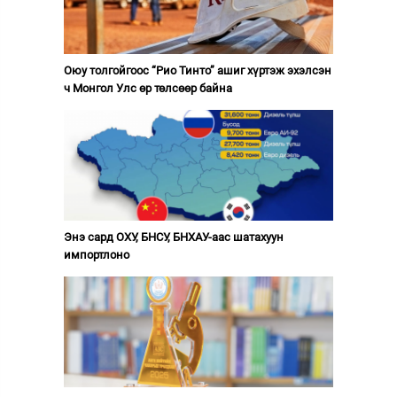
Оюу толгойгоос “Рио Тинто” ашиг хүртэж эхэлсэн
ч Монгол Улс өр төлсөөр байна
Энэ сард ОХУ, БНСУ, БНХАУ-аас шатахуун
импортлоно