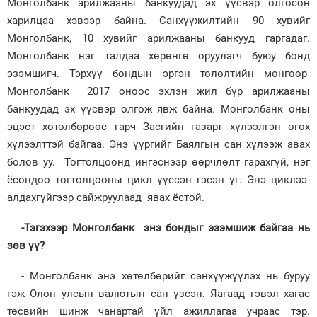
Монголбанк арилжааны банкуудад эх үүсвэр олгосон
харилцаа хэвээр байна. Санхүүжилтийн 90 хувийг
Монголбанк, 10 хувийг арилжааны банкууд гаргадаг.
Монголбанк нэг талдаа хөрөнгө оруулагч буюу бонд
эзэмшигч. Тэрхүү бондын эргэн төлөлтийн мөнгөөр
Монголбанк 2017 оноос эхлэн жил бүр арилжааны
банкуудад эх үүсвэр олгож явж байна. Монголбанк оны
эцэст хөтөлбөрөөс гарч Засгийн газарт хүлээлгэн өгөх
хүлээлттэй байгаа. Энэ үүргийг Баялгын сан хүлээж авах
болов уу. Тогтолцоонд ингэснээр өөрчлөлт гарахгүй, нэг
ёсондоо тогтолцооны цикл үүссэн гэсэн үг. Энэ циклээ
алдахгүйгээр сайжруулаад явах ёстой.
-Тэгэхээр Монголбанк энэ бондыг эзэмшиж байгаа нь
зөв үү?
- Монголбанк энэ хөтөлбөрийг санхүүжүүлэх нь буруу
гэж Олон улсын валютын сан үзсэн. Яагаад гэвэл хагас
төсвийн шинж чанартай үйл ажиллагаа учраас тэр.