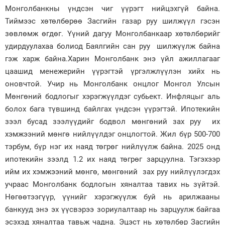
Монголбанкны үндсэн чиг үүрэгт нийцэхгүй байна.
Тиймээс хөтөлбөрөө Засгийн газар руу шилжүүл гэсэн
зөвлөмж өгдөг. Үүний дагуу Монголбанкаар хөтөлбөрийг
удирдуулахаа болиод Баялгийн сан руу шилжүүлж байна
гэж харж байна.Харин Монголбанк энэ үйл ажиллагааг
цаашид менежерийн үүрэгтэй үргэлжлүүлэн хийх нь
оновчтой. Учир нь Монголбанк онцлог Монгол Улсын
Мөнгөний бодлогыг хэрэгжүүлдэг субьект. Инфляцыг аль
болох бага түвшинд байлгах үндсэн үүрэгтэй. Ипотекийн
зээл бусад зээлүүдийг бодвол мөнгөний зах руу их
хэмжээний мөнгө нийлүүлдэг онцлогтой. Жил бүр 500-700
тэрбум, бүр нэг их наяд төгрөг нийлүүлж байна. 2025 онд
ипотекийн зээлд 1.2 их наяд төгрөг зарцуулна. Тэгэхээр
ийм их хэмжээний мөнгө, мөнгөний зах руу нийлүүлэгдэх
учраас Монголбанк бодлогын хяналтаа тавих нь зүйтэй.
Нөгөөтээгүүр, үүнийг хэрэгжүүлж буй нь арилжааны
банкууд энэ эх үүсвэрээ зориулалтаар нь зарцуулж байгаа
эсэхэд хяналтаа тавьж чадна. Эцэст нь хөтөлбөр Засгийн