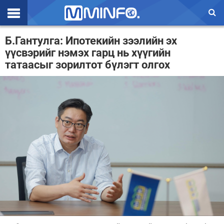
Эхлэл
Б.Гантулга: Ипотекийн зээлийн эх
үүсвэрийг нэмэх гарц нь хүүгийн
Цаг агаар
татаасыг зорилтот бүлэгт олгох
Валют ханш
Улс төр
Эдийн засаг
Үзэл бодол
Спорт
Нийгэм
Дэлхий
Энтертайнмэнт