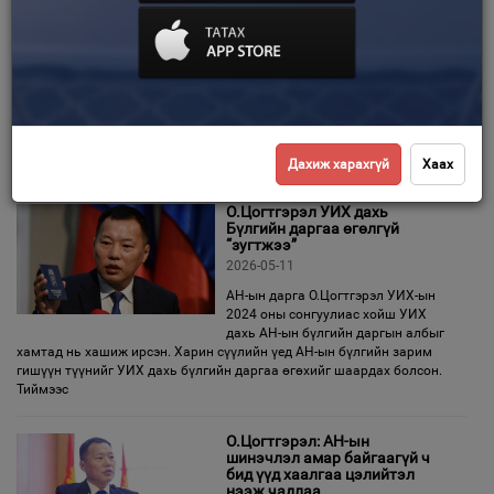
мэдээллийг сонсоно
Зурхай
2026-05-11
УИХ дахь Ардчилсан намын бүлэг
ээлжит /2025.05.11/
хуралдаанаараа 1. Боловсролын
яамнаас боловсролын салбарт хэрэгжүүлэхээр төлөвлөж буй
“Монгол хүүхэд, залуусыг мэдлэг, ур чадварын хоцрогдлоос
чөлөөлье”
Дахиж харахгүй
Хаах
О.Цогтгэрэл УИХ дахь
Бүлгийн даргаа өгөлгүй
“зугтжээ”
2026-05-11
АН-ын дарга О.Цогтгэрэл УИХ-ын
2024 оны сонгуулиас хойш УИХ
дахь АН-ын бүлгийн даргын албыг
хамтад нь хашиж ирсэн. Харин сүүлийн үед АН-ын бүлгийн зарим
гишүүн түүнийг УИХ дахь бүлгийн даргаа өгөхийг шаардах болсон.
Тиймээс
О.Цогтгэрэл: АН-ын
шинэчлэл амар байгаагүй ч
бид үүд хаалгаа цэлийтэл
нээж чадлаа