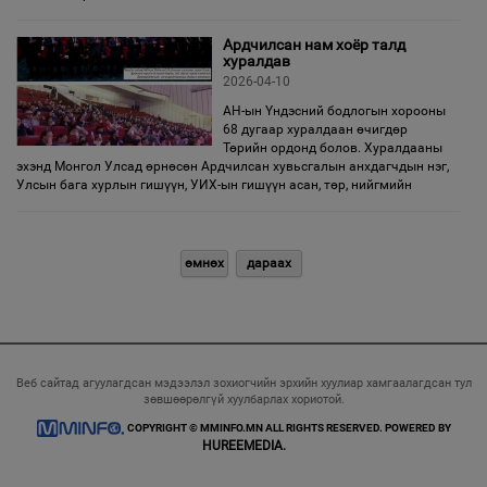
Ардчилсан нам хоёр талд
хуралдав
2026-04-10
АН-ын Үндэсний бодлогын хорооны
68 дугаар хуралдаан өчигдөр
Төрийн ордонд болов. Хуралдааны
эхэнд Монгол Улсад өрнөсөн Ардчилсан хувьсгалын анхдагчдын нэг,
Улсын бага хурлын гишүүн, УИХ-ын гишүүн асан, төр, нийгмийн
өмнөх
дараах
Веб сайтад агуулагдсан мэдээлэл зохиогчийн эрхийн хуулиар хамгаалагдсан тул
зөвшөөрөлгүй хуулбарлах хориотой.
COPYRIGHT © MMINFO.MN ALL RIGHTS RESERVED. POWERED BY
HUREEMEDIA.