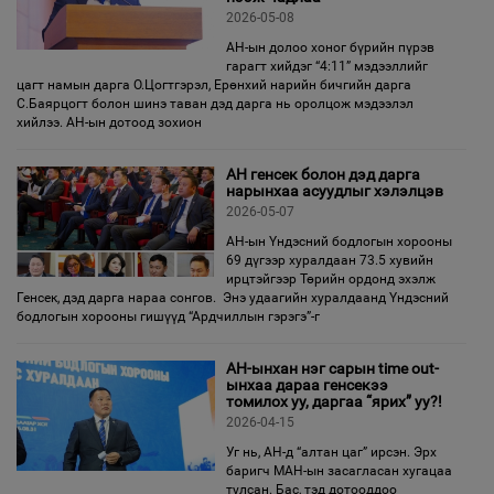
2026-05-08
АН-ын долоо хоног бүрийн пүрэв
гарагт хийдэг “4:11” мэдээллийг
цагт намын дарга О.Цогтгэрэл, Ерөнхий нарийн бичгийн дарга
С.Баярцогт болон шинэ таван дэд дарга нь оролцож мэдээлэл
хийлээ. АН-ын дотоод зохион
АН генсек болон дэд дарга
нарынхаа асуудлыг хэлэлцэв
2026-05-07
АН-ын Үндэсний бодлогын хорооны
69 дүгээр хуралдаан 73.5 хувийн
ирцтэйгээр Төрийн ордонд эхэлж
Генсек, дэд дарга нараа сонгов. Энэ удаагийн хуралдаанд Үндэсний
бодлогын хорооны гишүүд “Ардчиллын гэрэгэ”-г
АН-ынхан нэг сарын time out-
ынхаа дараа генсекээ
томилох уу, даргаа “ярих” уу?!
2026-04-15
Уг нь, АН-д “алтан цаг” ирсэн. Эрх
баригч МАН-ын засагласан хугацаа
тулсан. Бас, тэд дотооддоо