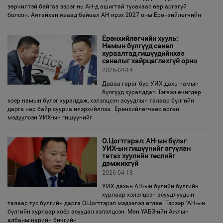
зөрчилтэй байгаа зэрэг нь АН-д ашигтай тусахаас өөр аргагүй
болсон. Аятайхан яваад байвал АН ирэх 2027 оны Ерөнхийлөгчийн
Ерөнхийлөгчийн хууль:
Намын бүлгүүд санал
хураалтад гишүүдийнхээ
саналыг хайрцаглахгүй орно
2026-04-14
Даваа гараг бүр УИХ дахь намын
бүлгүүд хуралддаг. Тэгвэл өчигдөр
хоёр намын бүлэг хуралдаж, хэлэлцсэн асуудлын талаар бүлгийн
дарга нар байр сууриа илэрхийллээ. Ерөнхийлөгчөөс өргөн
мэдүүлсэн УИХ-ын гишүүнийг
О.Цогтгэрэл: АН-ын бүлэг
УИХ-ын гишүүнийг эгүүлэн
татах хуулийн төслийг
дэмжихгүй
2026-04-13
УИХ дахьн АН-ын бүлийн бүлгийн
хурлаар хэлэлцсэн асуудлуудын
талаар тус бүлгийн дарга О.Цогтгэрэл мэдээлэл өглөө. Тэрээр "АН-ын
бүлгийн хурлаар хоёр асуудал хэлэлцсэн. Мөн ҮАБЗ-ийн Ажлын
албаны нарийн бичгийн