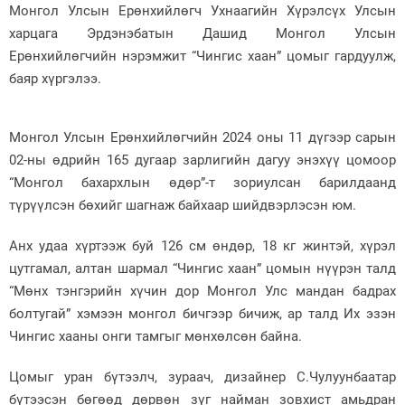
Монгол Улсын Ерөнхийлөгч Ухнаагийн Хүрэлсүх Улсын
харцага Эрдэнэбатын Дашид Монгол Улсын
Ерөнхийлөгчийн нэрэмжит “Чингис хаан” цомыг гардуулж,
баяр хүргэлээ.
Монгол Улсын Ерөнхийлөгчийн 2024 оны 11 дүгээр сарын
02-ны өдрийн 165 дугаар зарлигийн дагуу энэхүү цомоор
“Монгол бахархлын өдөр”-т зориулсан барилдаанд
түрүүлсэн бөхийг шагнаж байхаар шийдвэрлэсэн юм.
Анх удаа хүртээж буй 126 см өндөр, 18 кг жинтэй, хүрэл
цутгамал, алтан шармал “Чингис хаан” цомын нүүрэн талд
“Мөнх тэнгэрийн хүчин дор Монгол Улс мандан бадрах
болтугай” хэмээн монгол бичгээр бичиж, ар талд Их эзэн
Чингис хааны онги тамгыг мөнхөлсөн байна.
Цомыг уран бүтээлч, зураач, дизайнер С.Чулуунбаатар
бүтээсэн бөгөөд дөрвөн зүг найман зовхист амьдран