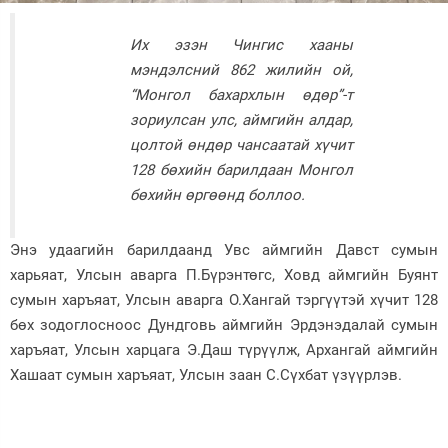
Зурхай
Их эзэн Чингис хааны
мэндэлсний 862 жилийн ой,
“Монгол бахархлын өдөр”-т
зориулсан улс, аймгийн алдар,
цолтой өндөр чансаатай хүчит
128 бөхийн барилдаан Монгол
бөхийн өргөөнд боллоо.
Энэ удаагийн барилдаанд Увс аймгийн Давст сумын
харьяат, Улсын аварга П.Бүрэнтөгс, Ховд аймгийн Буянт
сумын харъяат, Улсын аварга О.Хангай тэргүүтэй хүчит 128
бөх зодоглосноос Дундговь аймгийн Эрдэнэдалай сумын
харъяат, Улсын харцага Э.Даш түрүүлж, Архангай аймгийн
Хашаат сумын харъяат, Улсын заан С.Сүхбат үзүүрлэв.