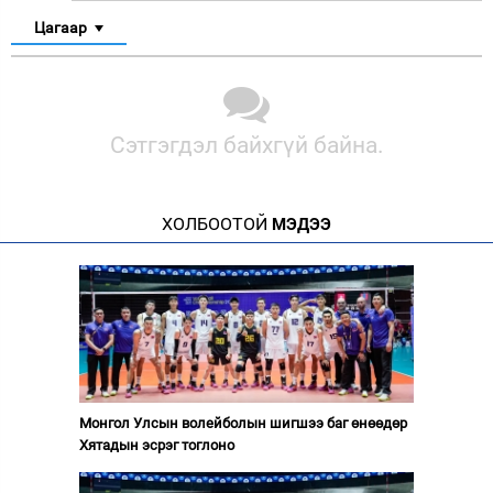
Цагаар
Сэтгэгдэл байхгүй байна.
ХОЛБООТОЙ
МЭДЭЭ
Монгол Улсын волейболын шигшээ баг өнөөдөр
Хятадын эсрэг тоглоно