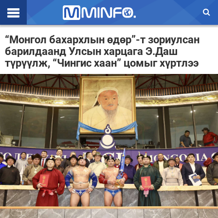
Эхлэл
“Монгол бахархлын өдөр”-т зориулсан
барилдаанд Улсын харцага Э.Даш
Цаг агаар
түрүүлж, “Чингис хаан” цомыг хүртлээ
Валют ханш
Улс төр
Эдийн засаг
Үзэл бодол
Спорт
Нийгэм
Дэлхий
Энтертайнмэнт