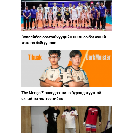
Воллейбол эрэгтэйчүүдийн шигшээ баг эхний
хожлоо байгууллаа
The MongolZ өнөөдөр шинэ бүрэлдэхүүнтэй
эхний тоглолтоо хийнэ