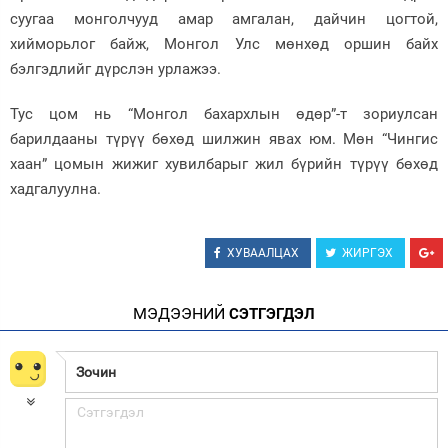
суугаа монголчууд амар амгалан, дайчин цогтой,
хийморьлог байж, Монгол Улс мөнхөд оршин байх
бэлгэдлийг дүрслэн урлажээ.
Тус цом нь “Монгол бахархлын өдөр”-т зориулсан
барилдааны түрүү бөхөд шилжин явах юм. Мөн “Чингис
хаан” цомын жижиг хувилбарыг жил бүрийн түрүү бөхөд
хадгалуулна.
ХУВААЛЦАХ
ЖИРГЭХ
МЭДЭЭНИЙ
СЭТГЭГДЭЛ