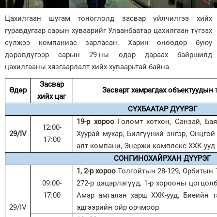
Зурхай
Цахилгаан шугам тоноглолд засвар үйлчилгээ хийх
гуравдугаар сарын хуваарийг Улаанбаатар цахилгаан түгээх
сүлжээ компаниас зарласан. Харин өнөөдөр буюу
дөрөвдүгээр сарын 29-ны өдөр дараах байршилд
цахилгааны хязгаарлалт хийх хуваарьтай байна.
Засвар
Өдөр
Засварт хамрагдах объектуудын
хийх цаг
СҮХБААТАР ДҮҮРЭГ
19-р хороо
Голомт хотхон
,
Санзай, Бая
12:00-
29
/
IV
Хуурай мухар, Билгүүний энгэр, Онцго
17:00
алт компани, Энержи комплекс ХХК
-ууд
СОНГИНОХАЙРХАН ДҮҮРЭГ
1, 2-р хороо
Толгойтын 28-129, Орбитын 14-
09:00-
272-р цэцэрлэг
үүд
, 1-р хорооны цогцолб
17:00
Амар амгалан харш ХХК
-ууд
, Биеийн 
29
/
IV
эдгээрийн ойр орчмоор