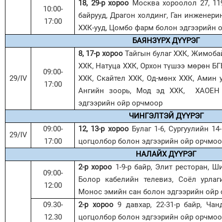
18, 29-р хороо
Москва
хороолол
27, 11
10:00-
байрууд, Драгон холдинг, Ган инженери
17:00
ХХК
-ууд
, Цомбо фарм болон
эдгээрийн 
БАЯНЗҮРХ ДҮҮРЭГ
8, 17-р хороо
Тайгын булаг ХХК, Жимобай
ХХК, Натуца ХХК, Орхон түшээ мөрөн БГБ
09:00-
29
/
IV
ХХК, Скайтел ХХК, Од-мөнх ХХК, Амин у
17:00
Ангийн зоорь, Мод эд ХХК, ХАОЕН 
эдгээрийн ойр орчмоор
ЧИНГЭЛТЭЙ ДҮҮРЭГ
09:00-
12, 13-р хороо
Булаг 1-6, Сургуулийн 14
29
/
IV
17:00
цогцолбор болон
эдгээрийн ойр орчмо
НАЛАЙХ ДҮҮРЭГ
2-р хороо
1-9-р байр, Элит ресторан,
Ш
09:00-
Болор кабелийн телевиз, Соёл урлаги
12:00
Монос эмийн сан болон
эдгээрийн ойр
09.30-
2-р хороо
9 давхар, 22-31-р байр, Ча
12.30
цогцолбор
болон
эдгээрийн ойр орчмо