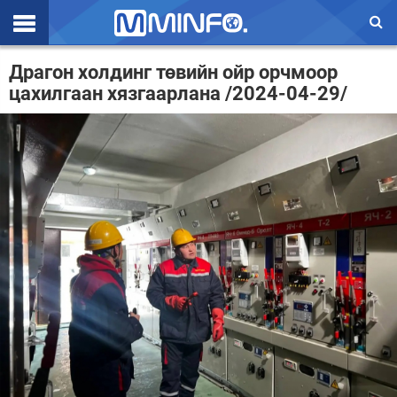
Эхлэл
Драгон холдинг төвийн ойр орчмоор
цахилгаан хязгаарлана /2024-04-29/
Цаг агаар
Валют ханш
Улс төр
Эдийн засаг
Үзэл бодол
Спорт
Нийгэм
Дэлхий
Энтертайнмэнт