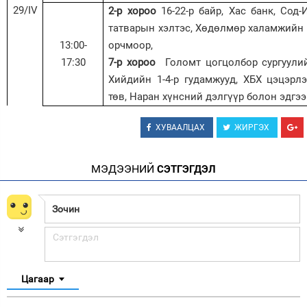
29
/
IV
2-р хороо
16-22-р байр, Хас банк, Сод
т
атварын
хэлтэс
, Х
өдөлмөр х
аламж
ийн 
13:00-
орчмоор,
17:30
7-р хороо
Голомт цогцолбор сургуулийн
Хийдийн 1-4-р гудамж
ууд
, ХБХ цэцэрл
төв, Наран хүнсний дэлгүүр болон
эдгэ
ХУВААЛЦАХ
ЖИРГЭХ
МЭДЭЭНИЙ
СЭТГЭГДЭЛ
Цагаар