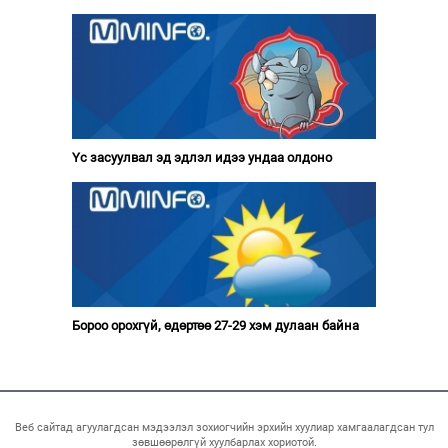
Үс засуулвал эд эдлэл идээ ундаа олдоно
Бороо орохгүй, өдөртөө 27-29 хэм дулаан байна
Веб сайтад агуулагдсан мэдээлэл зохиогчийн эрхийн хуулиар хамгаалагдсан тул
зөвшөөрөлгүй хуулбарлах хориотой.