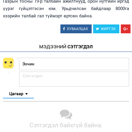
Газрын тосны 19-р талбайн ажилтнууд, орон нутгийн иргэд
үүрэг гүйцэтгэсэн юм. Урьдчилсан байдлаар 8000га
Зурхай
хээрийн талбай гал түймэрт өртсөн байна.
ХУВААЛЦАХ
ЖИРГЭХ
МЭДЭЭНИЙ
СЭТГЭГДЭЛ
Цагаар
Сэтгэгдэл байхгүй байна.