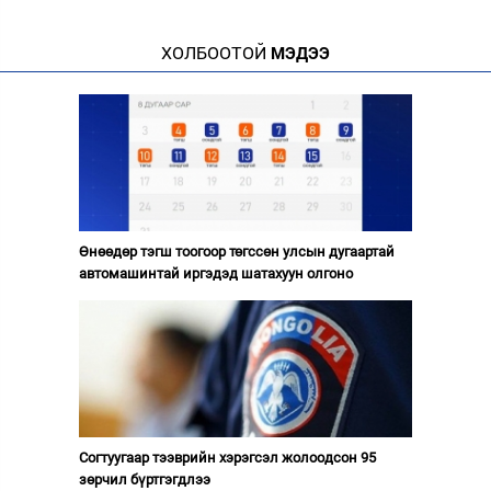
ХОЛБООТОЙ
МЭДЭЭ
Өнөөдөр тэгш тоогоор төгссөн улсын дугаартай
автомашинтай иргэдэд шатахуун олгоно
Согтуугаар тээврийн хэрэгсэл жолоодсон 95
зөрчил бүртгэгдлээ