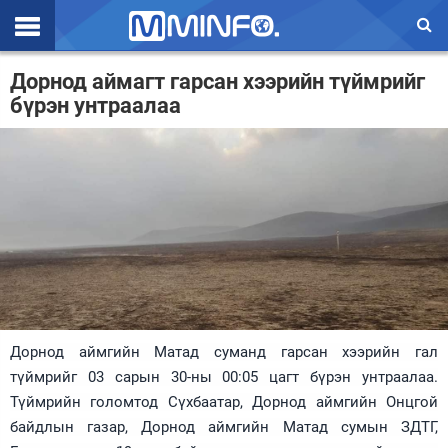
Эхлэл
Дорнод аймагт гарсан хээрийн түймрийг
бүрэн унтраалаа
Цаг агаар
Валют ханш
Улс төр
Эдийн засаг
Үзэл бодол
Спорт
Дорнод аймгийн Матад суманд гарсан хээрийн гал
Нийгэм
түймрийг 03 сарын 30-ны 00:05 цагт бүрэн унтраалаа.
Дэлхий
Түймрийн голомтод Сүхбаатар, Дорнод аймгийн Онцгой
байдлын газар, Дорнод аймгийн Матад сумын ЗДТГ,
Энтертайнмэнт