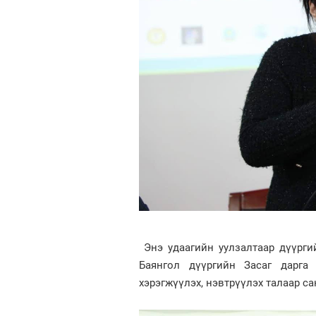
Энэ удаагийн уулзалтаар дүүрги
Баянгол дүүргийн Засаг дарга
хэрэгжүүлэх, нэвтрүүлэх талаар с