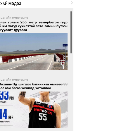
РХАЙ
МЭДЭЭ
 цагийн өмнө өмнө
рлэн голын 265 метр төмөрбетон гүүр
2 км хатуу хучилттай авто замын бүтээн
гуулалт дууслаа
 цагийн өмнө өмнө
Энхийн-Од шигшээ багийнхаа өмнөөс 33
ог авч багаа хожилд хөтөллөө