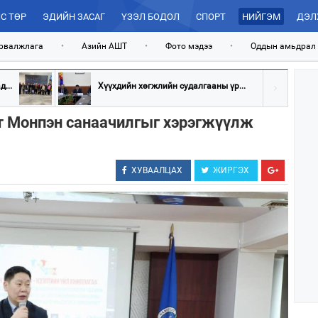
С ТӨР
ЭДИЙН ЗАСАГ
ҮЗЭЛ БОДОЛ
СПОРТ
НИЙГЭМ
ДЭЛ
рвалжлага
•
Азийн АШТ
•
Фото мэдээ
•
Оддын амьдрал
...
Хүүхдийн хөгжлийн судалгааны үр...
т Монпэн санаачилгыг хэрэгжүүлж
ХУВААЛЦАХ
ЖИРГЭХ