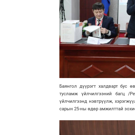
Баянгол дүүрэгт халдварт бус ө
тусламж үйлчилгээний багц /P
үйлчилгээнд нэвтрүүлж, хэрэгжүү
сарын 25-ны өдөр амжилттай зохио