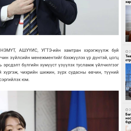
хар
1
Мо
НЭМҮТ, АШУҮИС, УГТЭ-ийн хамтран хэрэгжүүлж буй
то
2
Тө
үчин зүйлсийн менежментийг бэхжүүлэх үр дүнтэй, цогц
ст
ь эрсдэлт бүлгийн хүмүүст үзүүлэх тусламж үйлчилгээг
й хүргэж, чихрийн шижин, зүрх судасны өвчин, түүний
 сэргийлэх юм.
1
За
дэ
2
сав
Ба
но
бү