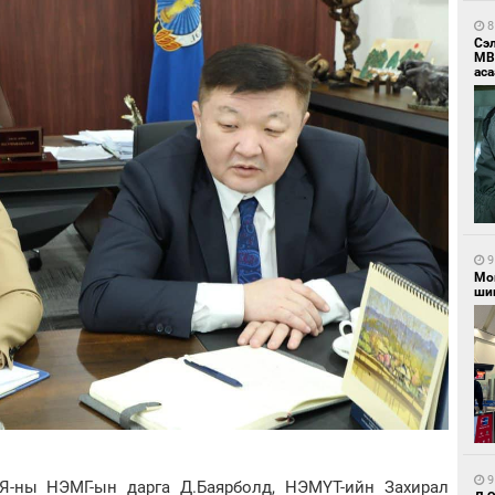
8
Сэ
МВ
аса
9
Мо
шиг
9
Я-ны НЭМГ-ын дарга Д.Баярболд, НЭМҮТ-ийн Захирал