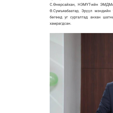
С.Өнөрсайхан, НЭМҮТ-ийн ЭМДМА-
Ө.Сумъяабаатар, Эрүүл мэндийн
бөгөөд уг сургалтад анхан шат
хамрагдсан.