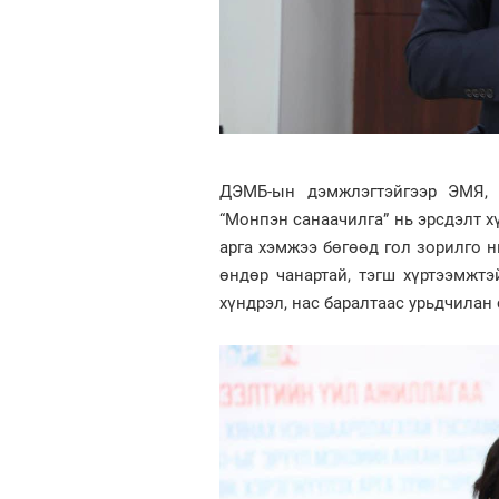
ДЭМБ-ын дэмжлэгтэйгээр ЭМЯ, 
“Монпэн санаачилга” нь эрсдэлт х
арга хэмжээ бөгөөд гол зорилго н
өндөр чанартай, тэгш хүртээмжтэ
хүндрэл, нас баралтаас урьдчилан