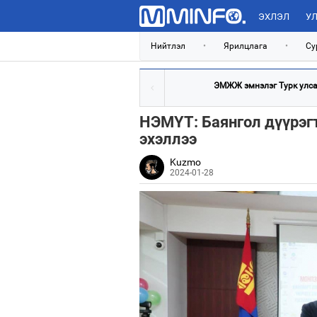
ЭХЛЭЛ
УЛ
Нийтлэл
•
Ярилцлага
•
Су
ЭМЖЖ эмнэлэг Турк улсад
НЭМҮТ: Баянгол дүүрэг
эхэллээ
Kuzmo
2024-01-28