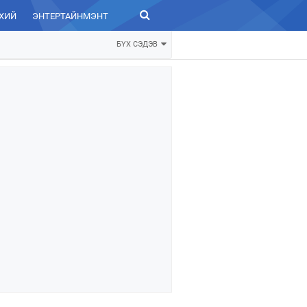
ХИЙ
ЭНТЕРТАЙНМЭНТ
ЗУРХАЙ
БҮХ СЭДЭВ