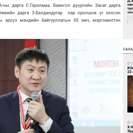
Д.
са
ны дарга С.Гэрэлмаа, Баянгол дүүргийн Засаг дарга
ту
 төвийн дарга З.Балдандугар нар оролцож үг хэлсэн
аж
ны эрүүл мэндийн байгууллагын 65 эмч, мэргэжилтэн
САНА
1
2
Үс 
KH
22-
1
Бо
2
ба
Х.
Эр