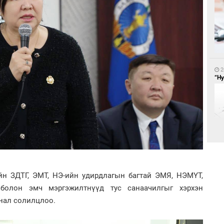
1
БН
АИ
2
хүс
“Ну
1
2
“Ц
Ав
йн ЗДТГ, ЭМТ, НЭ-ийн удирдлагын багтай ЭМЯ, НЭМҮТ,
хэл
со
 болон эмч мэргэжилтнүүд тус санаачилгыг хэрхэн
анал солилцлоо.