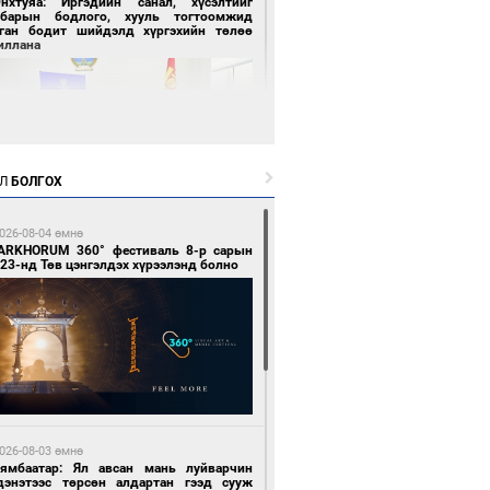
Энхтуяа: Иргэдийн санал, хүсэлтийг
лбарын бодлого, хууль тогтоомжид
сган бодит шийдэлд хүргэхийн төлөө
иллана
Л
БОЛГОХ
0 цагийн өмнө өмнө
026-08-04 өмнө
засуулвал жаргал үргэлжид ирнэ
ARKHORUM 360° фестиваль 8-р сарын
23-нд Төв цэнгэлдэх хүрээлэнд болно
0 цагийн өмнө өмнө
роо орно, өдөртөө 24-26 хэм дулаан
026-08-03 өмнө
йна
Нямбаатар: Ял авсан мань луйварчин
дэнэтээс төрсөн алдартан гээд сууж