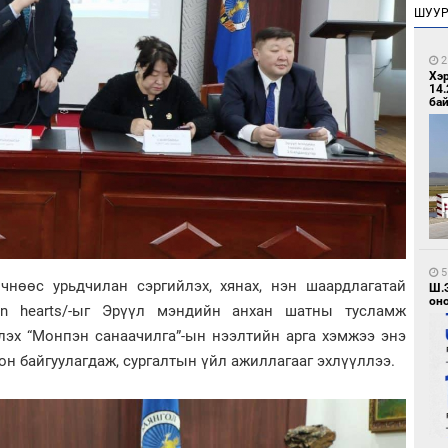
ШУУ
2
Хэ
14.
бай
5
вчнөөс урьдчилан сэргийлэх, хянах, нэн шаардлагатай
Ш.
оно
en hearts/-ыг Эрүүл мэндийн анхан шатны тусламж
лэх “Монпэн санаачилга”-ын нээлтийн арга хэмжээ энэ
н байгуулагдаж, сургалтын үйл ажиллагааг эхлүүллээ.