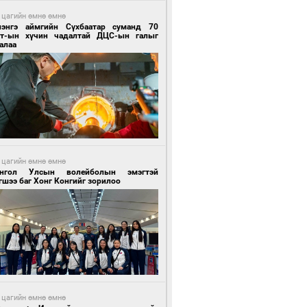
 цагийн өмнө өмнө
лэнгэ аймгийн Сүхбаатар суманд 70
т-ын хүчин чадалтай ДЦС-ын галыг
алаа
 цагийн өмнө өмнө
нгол Улсын волейболын эмэгтэй
шээ баг Хонг Конгийг зорилоо
 цагийн өмнө өмнө