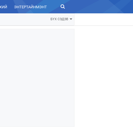
ХИЙ
ЭНТЕРТАЙНМЭНТ
ЗУРХАЙ
БҮХ СЭДЭВ