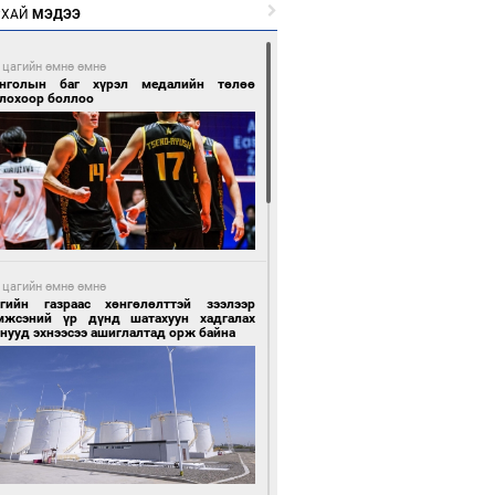
РХАЙ
МЭДЭЭ
 цагийн өмнө өмнө
нголын баг хүрэл медалийн төлөө
глохоор боллоо
 цагийн өмнө өмнө
сгийн газраас хөнгөлөлттэй зээлээр
мжсэний үр дүнд шатахуун хадгалах
нууд эхнээсээ ашиглалтад орж байна