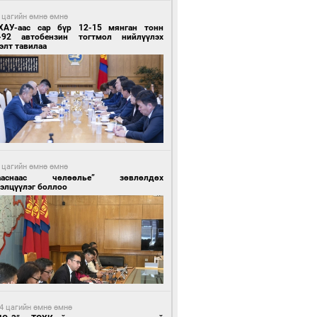
 цагийн өмнө өмнө
ХАУ-аас сар бүр 12-15 мянган тонн
-92 автобензин тогтмол нийлүүлэх
элт тавилаа
 цагийн өмнө өмнө
ааснаас чөлөөлье” зөвлөлдөх
элцүүлэг боллоо
4 цагийн өмнө өмнө