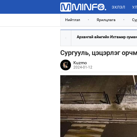
ЭХЛЭЛ
УЛ
Нийтлэл
•
Ярилцлага
•
Су
Архангай аймгийн Ихтамир суманд
Сургууль, цэцэрлэг орч
Kuzmo
2024-01-12