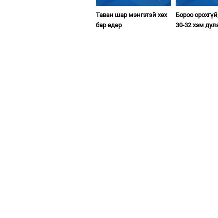
Таван шар мэнгэтэй хөх
Бороо орохгүй
бар өдөр
30-32 хэм дул