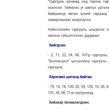
“Сургууль орчимд лед гэрлэн га
эхэлсэн. Тиймээс уг ажлыг үргэл
байршилд явган хүний гарцанд 
захиргаанаас мэдэгдлээ.
Нийслэлийн сургууль, цэцэрлэг 
ажлын гүйцэтгэлээс дурдвал:
Хийгдсэн:
- 2, 11, 22, 24, 50, 107-р сургуу
“Боловсрол” цогцолбор сургууль ,
сургууль
Хэрэгжих шатанд байгаа:
- 75, 15, 18, 130, 32, 34, 135, 10, 26, 6
131, 35, 58, 71-р сургуулиуд
Хийхээр төлөвлөгдсөн: