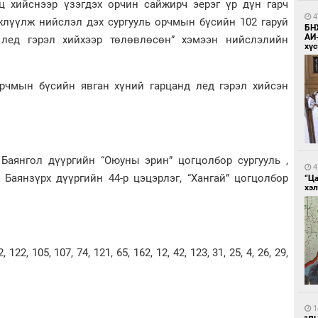
рц хийснээр үзэгдэх орчин сайжирч эерэг үр дүн гарч
4
жлүүлж нийслэл дэх сургууль орчмын бүсийн 102 гаруй
БН
АИ
лед гэрэл хийхээр төлөвлөсөн” хэмээн нийслэлийн
хүс
орчмын бүсийн явган хүний гарцанд лед гэрэл хийсэн
ль, Баянгол дүүргийн “Оюуны эрин” цогцолбор сургууль ,
4
 Баянзүрх дүүргийн 44-р цэцэрлэг, “Хангай” цогцолбор
“Ц
хэл
2, 122, 105, 107, 74, 121, 65, 162, 12, 42, 123, 31, 25, 4, 26, 29,
1