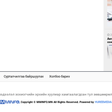
1
Но
жо
2
Ав
со
1
Со
Сурталчилгаа байршуулах
Холбоо барих
69 
2
Хө
та
мэдээлэл зохиогчийн эрхийн хуулиар хамгаалагдсан тул зөвшөөрөл
Copyright © MMINFO.MN All Rights Reserved. Powered by
HUREEMEDIA