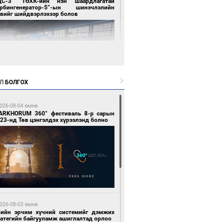
ЦС-3” ТӨХК-ийн нэн шаардлагатай
урбингенератор-5”-ын шинэчлэлийн
свийг шийдвэрлэхээр болов
Л
БОЛГОХ
4 цагийн өмнө өмнө
ллейбол эрэгтэйчүүдийн шигшээ баг А
026-08-04 өмнө
гийг тэргүүллээ
ARKHORUM 360° фестиваль 8-р сарын
23-нд Төв цэнгэлдэх хүрээлэнд болно
4 цагийн өмнө өмнө
ан шар мэнгэтэй хөх бар өдөр
026-08-03 өмнө
вийн эрчим хүчний системийг дэмжих
ратегийн байгууламж ашиглалтад орлоо