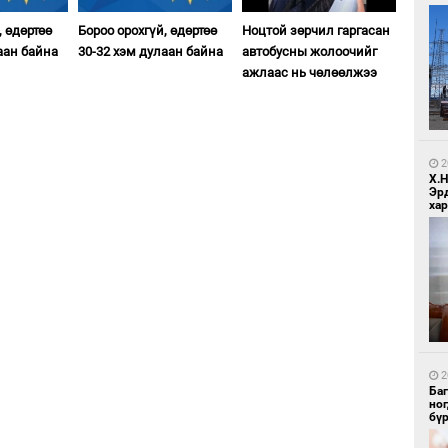
, өдөртөө
Бороо орохгүй, өдөртөө
Ноцтой зөрчил гаргасан
аан байна
30-32 хэм дулаан байна
автобусны жолоочийг
ажлаас нь чөлөөлжээ
1
Бо
ба
2
Х.
Эр
хар
1
Бо
ба
2
Ба
но
бү