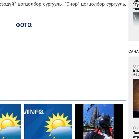
"Д
рээдүй” цогцолбор сургууль, “Өнөр” цогцолбор сургууль,
“Т
тө
ФОТО:
САНА
1
Во
2
хэс
KH
22-
1
Тав
2
Тө
ст