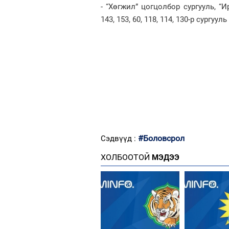
- “Хөгжил” цогцолбор сургууль, “И
143, 153, 60, 118, 114, 130-р сургууль
#Боловсрол
Сэдвүүд :
ХОЛБООТОЙ
МЭДЭЭ