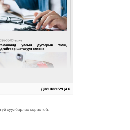
 өдрийн өмнө өмнө
цтой зөрчил гаргасан автобусны
лоочийг ажлаас нь чөлөөлжээ
026-08-03 өмнө
томашинд улсын дугаарын тэгш,
ндгойгоор шатахуун олгоно
 өдрийн өмнө өмнө
гтуугаар тээврийн хэрэгсэл жолоодсон
ДЭЭШЭЭ БУЦАХ
зөрчил бүртгэгдлээ
026-08-03 өмнө
всгөл нуурын лусыг тахих төрийн
хилгын ёслол боллоо
гүй хуулбарлах хориотой.
.