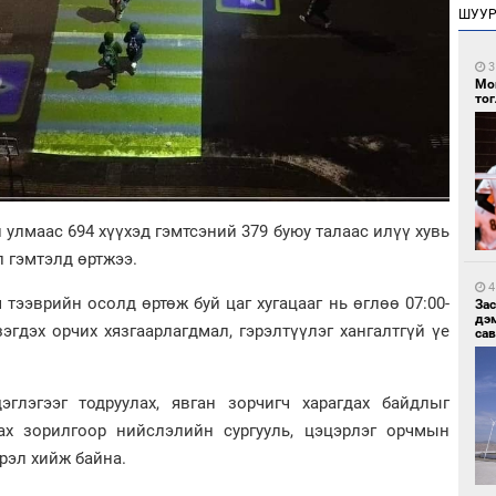
ШУУ
3
Мо
то
улмаас 694 хүүхэд гэмтсэний 379 буюу талаас илүү хувь
л гэмтэлд өртжээ.
4
 тээврийн осолд өртөж буй цаг хугацааг нь өглөө 07:00-
За
дэ
үзэгдэх орчих хязгаарлагдмал, гэрэлтүүлэг хангалтгүй үе
сав
глэгээг тодруулах, явган зорчигч харагдах байдлыг
ах зорилгоор нийслэлийн сургууль, цэцэрлэг орчмын
рэл хийж байна.