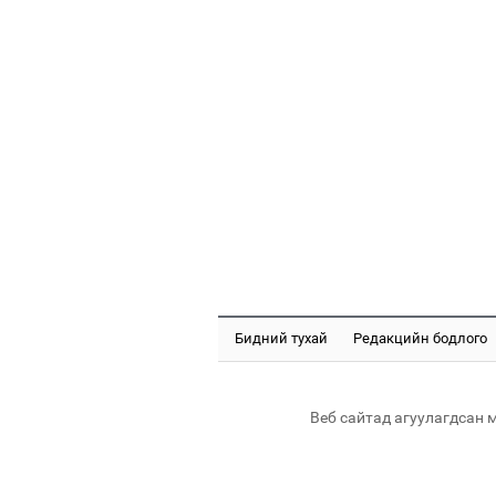
Бидний тухай
Редакцийн бодлого
Веб сайтад агуулагдсан 