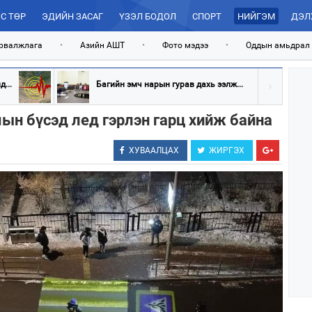
С ТӨР
ЭДИЙН ЗАСАГ
ҮЗЭЛ БОДОЛ
СПОРТ
НИЙГЭМ
ДЭЛ
рвалжлага
•
Азийн АШТ
•
Фото мэдээ
•
Оддын амьдрал
...
Багийн эмч нарын гурав дахь ээлж...
мын бүсэд лед гэрлэн гарц хийж байна
ХУВААЛЦАХ
ЖИРГЭХ