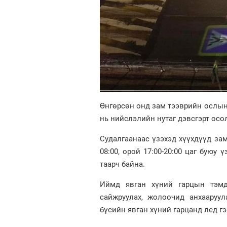
Өнгөрсөн онд зам тээврийн ослын 
нь нийслэлийн нутаг дэвсгэрт осо
Судалгаанаас үзэхэд хүүхдүүд зам
08:00, орой 17:00-20:00 цаг буюу 
таарч байна.
Иймд явган хүний гарцын тэмдэ
сайжруулах, жолоочид анхааруул
бүсийн явган хүний гарцанд лед гэ