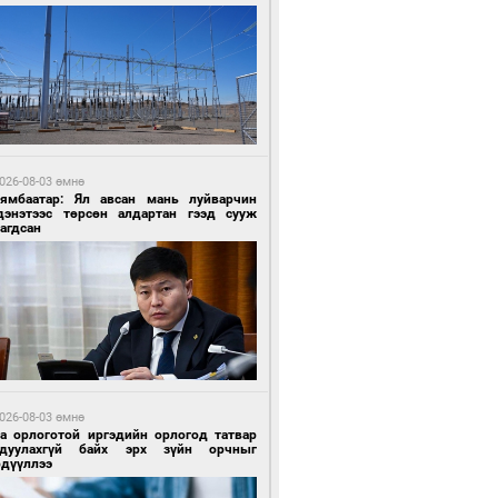
4 цагийн өмнө өмнө
роо орохгүй, өдөртөө 30-32 хэм дулаан
йна
026-08-03 өмнө
Нямбаатар: Ял авсан мань луйварчин
дэнэтээс төрсөн алдартан гээд сууж
агдсан
4 цагийн өмнө өмнө
роо орохгүй, өдөртөө 30-32 хэм дулаан
йна
026-08-03 өмнө
га орлоготой иргэдийн орлогод татвар
гдуулахгүй байх эрх зүйн орчныг
рдүүллээ