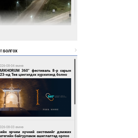
 цагийн өмнө өмнө
нгол Улсын волейболын шигшээ баг
өөдөр Хятадын эсрэг тоглоно
Л
БОЛГОХ
026-08-04 өмнө
ARKHORUM 360° фестиваль 8-р сарын
23-нд Төв цэнгэлдэх хүрээлэнд болно
 цагийн өмнө өмнө
өөдөр сондгой тоогоор төгссөн улсын
гаартай автомашинтай иргэдэд шатахуун
гоно
026-08-03 өмнө
вийн эрчим хүчний системийг дэмжих
ратегийн байгууламж ашиглалтад орлоо