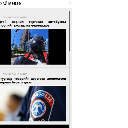
РХАЙ
МЭДЭЭ
 цагийн өмнө өмнө
цтой зөрчил гаргасан автобусны
лоочийг ажлаас нь чөлөөлжээ
 цагийн өмнө өмнө
гтуугаар тээврийн хэрэгсэл жолоодсон
зөрчил бүртгэгдлээ