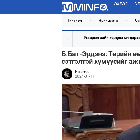
ЭХЛЭЛ
УЛ
Нийтлэл
•
Ярилцлага
•
Су
Угаарын хийн хордлогын дараах
Б.Бат-Эрдэнэ: Төрийн ө
сэтгэлтэй хүмүүсийг а
Kuzmo
2024-01-11