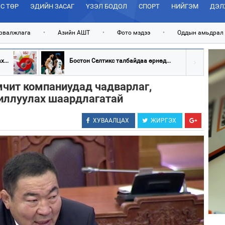
С ТӨР
ЭДИЙН ЗАСАГ
ҮЗЭЛ БОДОЛ
СПОРТ
НИЙГЭМ
ДЭЛ
рвалжлага
•
Азийн АШТ
•
Фото мэдээ
•
Оддын амьдрал
...
Бостон Селтикс талбайдаа өрнөд...
мчит компаниудад чадварлаг,
жиллуулах шаардлагатай
ХУВААЛЦАХ
ЖИРГЭХ