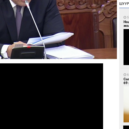
ШУУ
5
Но
жо
6
Со
69 