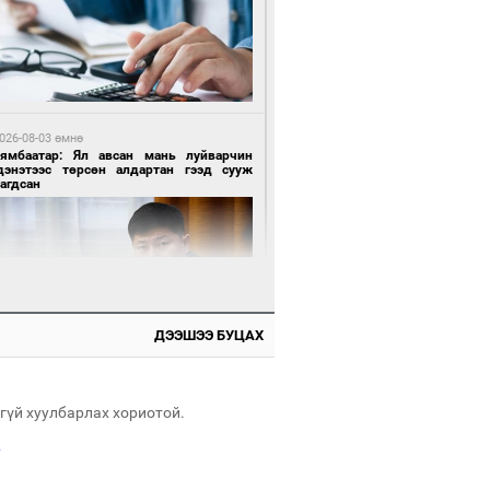
 цагийн өмнө өмнө
роо орохгүй, өдөртөө 28-30 хэм дулаан
йна
026-08-03 өмнө
Нямбаатар: Ял авсан мань луйварчин
дэнэтээс төрсөн алдартан гээд сууж
агдсан
3 цагийн өмнө өмнө
х төрлийн шатахууны импортыг шуурхай
вэрлэхэд гурван яам хамтран ажиллана
ДЭЭШЭЭ БУЦАХ
 өдрийн өмнө өмнө
Энх-Амгалан: Би Монгол Улсын иргэн
ш
гүй хуулбарлах хориотой.
.
3 цагийн өмнө өмнө
АТ ТӨХК “Боинг” компанитай хамтын