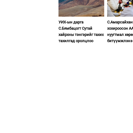
УИХ-ын дарга
С.Амарсайхан
С.Бямбацогт Сутай
хохироосон А
хайрхны тэнгэрийг тахих
нуугтмал хөрө
тахилгад оролцлоо
битүүмжлэнэ