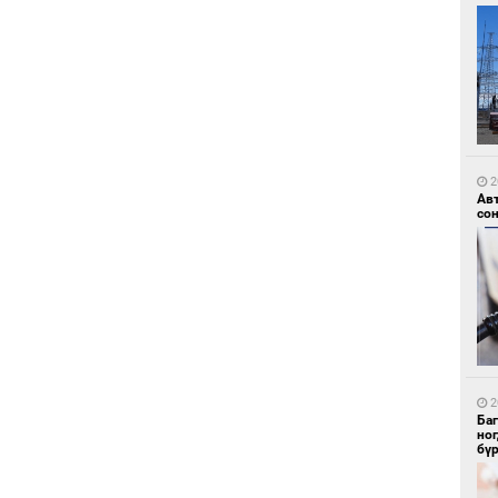
9
УИ
тэн
2
Ав
со
9
Зу
өд
2
Ба
но
бү