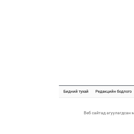
Бидний тухай
Редакцийн бодлого
Веб сайтад агуулагдсан 