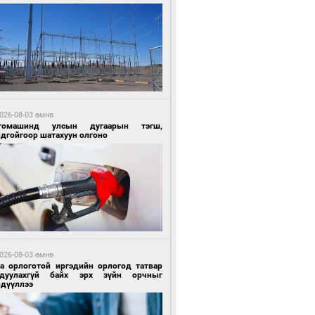
 цагийн өмнө өмнө
Х-ын дарга С.Бямбацогт Сутай хайрхны
гэрийг тахих тахилгад оролцлоо
026-08-03 өмнө
томашинд улсын дугаарын тэгш,
ндгойгоор шатахуун олгоно
 цагийн өмнө өмнө
ргаан цагаан мэнгэтэй харагчин үхэр
өр
026-08-03 өмнө
га орлоготой иргэдийн орлогод татвар
гдуулахгүй байх эрх зүйн орчныг
рдүүллээ