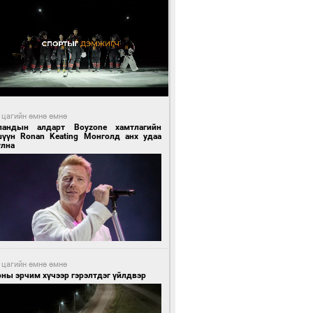
 цагийн өмнө өмнө
ландын алдарт Boyzone хамтлагийн
шүүн Ronan Keating Монголд анх удаа
улна
 цагийн өмнө өмнө
ны эрчим хүчээр гэрэлтдэг үйлдвэр