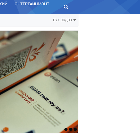
ХИЙ
ЭНТЕРТАЙНМЭНТ
ЗУРХАЙ
БҮХ СЭДЭВ