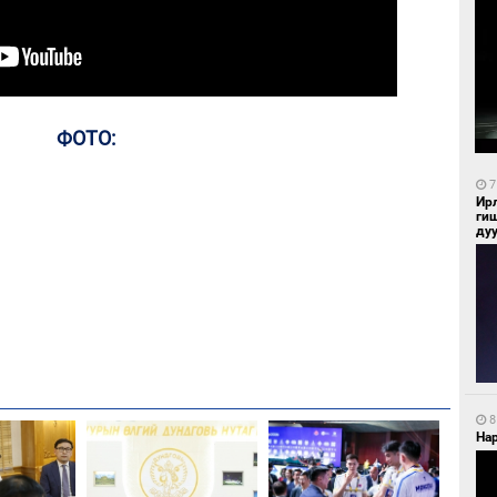
ФОТО:
7
Ир
ги
ду
8
Нар