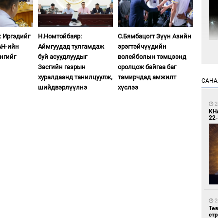
: Иргэдийг
Н.Номтойбаяр:
С.Бямбацогт Зүүн Азийн
АН-ийн
Аймгуудад тулгамдаж
эрэгтэйчүүдийн
нгийг
буй асуудлуудыг
волейболын тэмцээнд
9
Мо
Засгийн газрын
оролцож байгаа баг
өн
хуралдаанд танилцуулж,
тамирчдад амжилт
САНА
шийдвэрлүүлнэ
хүслээ
2
KH
22-
9
Өн
ду
ол
2
Тө
ст