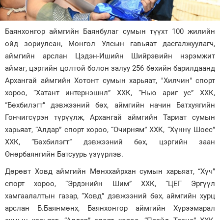
Зурхай
Баянхонгор аймгийн Баянбулаг сумын түүхт 100 жилийн
ойд зориулсан, Монгол Улсын гавьяат дасгалжуулагч,
аймгийн арслан Цэдэн-Ишийн Шийрэвийн нэрэмжит
аймаг, цэргийн цолтой болон залуу 256 бөхийн барилдаанд
Архангай аймгийн Хотонт сумын харьяат, "Хилчин" спорт
хороо, “Хатант интернэшнл” ХХК, “Нью ариг ус” ХХК,
“Бөхбилэгт” дэвжээний бөх, аймгийн начин Батхуягийн
Гончигсүрэн түрүүлж, Архангай аймгийн Тариат сумын
харьяат, “Алдар” спорт хороо, “Очирням” ХХК, “Хүннү Шоес”
ХХК, “Бөхбилэгт” дэвжээний бөх, цэргийн заан
Өнөрбаянгийн Батсуурь үзүүрлэв.
Дөрөвт Ховд аймгийн Мөнххайрхан сумын харьяат, “Хүч”
спорт хороо, “Эрдэнийн Шим” ХХК, “ЦЕГ Эргүүл
хамгаалалтын газар, “Ховд” дэвжээний бөх, аймгийн хурц
арслан Б.Баянмөнх, Баянхонгор аймгийн Хүрээмарал