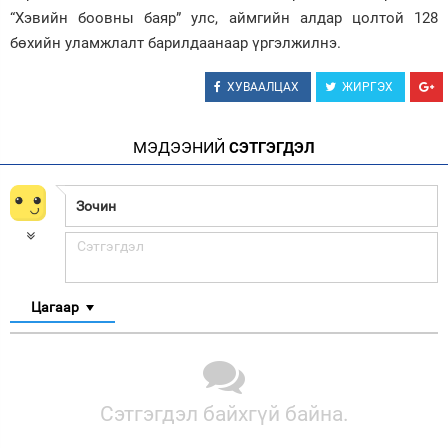
“Хэвийн боовны баяр” улс, аймгийн алдар цолтой 128
бөхийн уламжлалт барилдаанаар үргэлжилнэ.
ХУВААЛЦАХ
ЖИРГЭХ
МЭДЭЭНИЙ
СЭТГЭГДЭЛ
Цагаар
Сэтгэгдэл байхгүй байна.