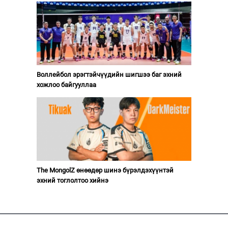
Воллейбол эрэгтэйчүүдийн шигшээ баг эхний
хожлоо байгууллаа
The MongolZ өнөөдөр шинэ бүрэлдэхүүнтэй
эхний тоглолтоо хийнэ