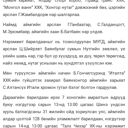
сумын харьяат, “Алдар” спорт хороо, “Прайд Транс” ХХК,
“Монгол ванн” ХХК, “Хонгор нутаг” дэвжээний бөх, цэргийн
арслан Г.Жамбалдорж нар шалгарлаа.
Наймд аймгийн арслан Г.Ганбаатар, С.Галданцогт,
М.Эрхэмбаяр, аймгийн заан Б.Батбаян нар үлдэв.
Нэрэмжит барилдааныг нь тохиолдуулан МУГД, аймгийн
арслан Ц.Шийрэвт Баянбулаг сумын Нутгийн зөвлөл, үе
үеийн шавь нар, гэр бүл үр хүүхдүүд, ах дүү, төрөл төрөгсөд,
найз нөхөд, нутаг усныхан нь хүндэтгэл үзүүлсэн юм.
Мөн түрүүлсэн аймгийн начин Б.Гончигсүрэнд “Италта”
ХХК-ийн гүйцэтгэх захирал Баянхонгор аймгийн харьяат
С.Алтансүх Итали хромон гутал бэлэг болгон гардуулав.
Дараагийн барилдаан ирэх 7 хоногийн амралтын өдрүүд
буюу нэгдүгээр сарын 13-нд 13:00 цагаас Шинэ үндсэн
хууль батлагдсаны 31 жилийн ойд зориулсан улс, аймгийн
алдар цолтой 128 бөхийн уламжлалт барилдаан, нэгдүгээр
сарын 14-нд 13:00 цагаас "Талх Чихэр" ХК-ны нэрэмжит