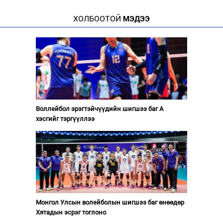
ХОЛБООТОЙ
МЭДЭЭ
Воллейбол эрэгтэйчүүдийн шигшээ баг А
хэсгийг тэргүүллээ
Монгол Улсын волейболын шигшээ баг өнөөдөр
Хятадын эсрэг тоглоно