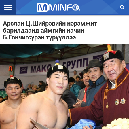
Эхлэл
Арслан Ц.Шийрэвийн нэрэмжит
барилдаанд аймгийн начин
Цаг агаар
Б.Гончигсүрэн түрүүллээ
Валют ханш
Улс төр
Эдийн засаг
Үзэл бодол
Спорт
Нийгэм
Дэлхий
Энтертайнмэнт