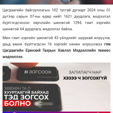
Зурхай
Цагдаагийн байгууллагын 102 тусгай дугаарт 2024 оны 01
дүгээр сарын 07-ны өдөр нийт 1621 дуудлага, мэдээлэл
бүртгэгдсэнээс зөрчлийн шинжтэй 1294, гэмт хэргийн
шинжтэй 64 дуудлага, мэдээлэл байна.
Мөн гэмт хэргийн шинжтэй 43 үйлдлийг шуурхай илрүүлж,
урьд өмнө бүртгэгдсэн 16 хэргийг нөхөн илрүүлжээ
гэж
Цагдаагийн Ерөнхий Газрын Хэвлэл Мэдээллийн төвөөс
мэдээллээ.