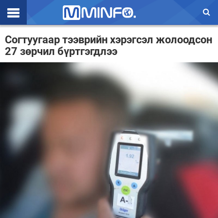
Эхлэл
Согтуугаар тээврийн хэрэгсэл жолоодсон
27 зөрчил бүртгэгдлээ
Цаг агаар
Валют ханш
Улс төр
Эдийн засаг
Үзэл бодол
Спорт
Нийгэм
Дэлхий
Энтертайнмэнт