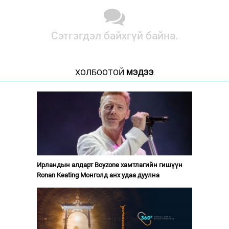
Сэтгэгдэл байхгүй байна.
ХОЛБООТОЙ
МЭДЭЭ
Ирландын алдарт Boyzone хамтлагийн гишүүн
Ronan Keating Монголд анх удаа дуулна