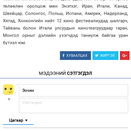
төлөөлөн оролцож мөн Энэтхэг, Иран, Итали, Канад,
Швейцар, Солонгос, Польш, Испани, Америк, Нидерланд,
Хятад, Хонконгийн нийт 12 кино фестивалиудад шалгарч,
Тайвань болон Итали улсуудын кинотеатруудаар гаран,
Монгол орныг дэлхийн үзэгчдэд таниулж байгаа уран
бүтээл юм.
ХУВААЛЦАХ
ЖИРГЭХ
МЭДЭЭНИЙ
СЭТГЭГДЭЛ
Цагаар