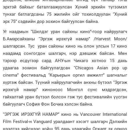
эрхтэй байхыг баталгаажуулсан Хүний эрхийн түгээмэл
Зурхай
тунхаг батлагдсаны 75 жилийн ойг тохиолдуулан “Хүний
эрх 75” сэдвийн дор зохион байгуулсан байна.
Уг наадмын “Шилдэг уран сайхны кино”-гоор найруулагч
Б.Амарсайханы “Эргэж ирэхгүй намар” /Harvest Moon/
шалгарсан. Тус уран сайхны кино нь олон улсын 17 кино
наадамд сонгогдон шалгарч, нэр дэвшиж байсан. Мөн
тэрээр есдүгээр сард АНУ-ын Чикаго хотноо 15 дахь
удаагаа зохион байгуулагдсан “Chicagos Asian pop up
cinema” фестивальд “Карьерын оргил амжилт” шагналыг
хүртэж байсан. Түүний найруулагчийн анхны бүтээл “Эргэж
ирэхгүй намар” киноноос Монгол сүнс мэдрэгдсэн,
гайхалтай уран бүтээл болсон гэж тус фестивалийн үүсгэн
байгуулагч София Фон Бочиа хэлсэн байна.
“ЭРГЭЖ ИРЭХГҮЙ НАМАР” кино нь Vancouver International
Film Festival-н Vanguard уралдаант хэсэгт шалгарч Дэлхийн
нээлтээ хийснээс хойш 95 дахь удаагийн Оскарт эх орноо