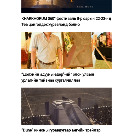
KHARKHORUM 360° фестиваль 8-р сарын 22-23-нд
Төв цэнгэлдэх хүрээлэнд болно
“Дэлхийн адууны өдөр”-ийг олон улсын
урлагийн тайзнаа сурталчиллаа
“Dune” киноны гуравдугаар ангийн трейлэр