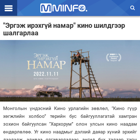
Эхлэл
"Эргэж ирэхгүй намар" кино шилдгээр
шалгарлаа
Цаг агаар
Валют ханш
Улс төр
Эдийн засаг
Үзэл бодол
Спорт
Монголын үндэсний Кино урлагийн зөвлөл, “Кино гүүр
Нийгэм
хөгжлийн холбоо” төрийн бус байгууллагатай хамтран
зохион байгуулсан “Хархорум” олон улсын кино наадам
Дэлхий
өндөрлөлөө. Уг кино наадмыг дэлхий даяар хүний эрхийг
Энтертайнмэнт
дээдэлж, аливаа ялгаварлалаас ангид бүх талаар тэгш