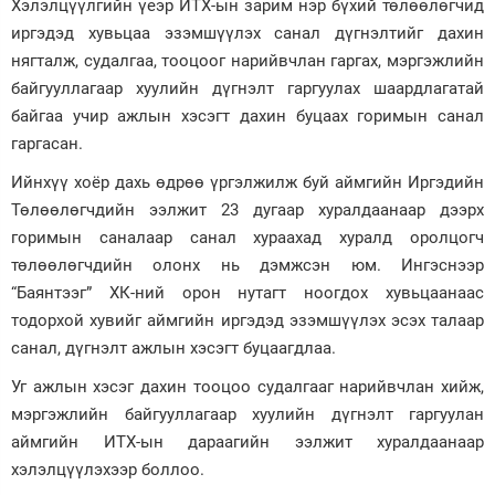
Хэлэлцүүлгийн үеэр ИТХ-ын зарим нэр бүхий төлөөлөгчид
иргэдэд хувьцаа эзэмшүүлэх санал дүгнэлтийг дахин
нягталж, судалгаа, тооцоог нарийвчлан гаргах, мэргэжлийн
байгууллагаар хуулийн дүгнэлт гаргуулах шаардлагатай
байгаа учир ажлын хэсэгт дахин буцаах горимын санал
гаргасан.
Ийнхүү хоёр дахь өдрөө үргэлжилж буй аймгийн Иргэдийн
Төлөөлөгчдийн ээлжит 23 дугаар хуралдаанаар дээрх
горимын саналаар санал хураахад хуралд оролцогч
төлөөлөгчдийн олонх нь дэмжсэн юм. Ингэснээр
“Баянтээг” ХК-ний орон нутагт ноогдох хувьцаанаас
тодорхой хувийг аймгийн иргэдэд эзэмшүүлэх эсэх талаар
санал, дүгнэлт ажлын хэсэгт буцаагдлаа.
Уг ажлын хэсэг дахин тооцоо судалгааг нарийвчлан хийж,
мэргэжлийн байгууллагаар хуулийн дүгнэлт гаргуулан
аймгийн ИТХ-ын дараагийн ээлжит хуралдаанаар
хэлэлцүүлэхээр боллоо.