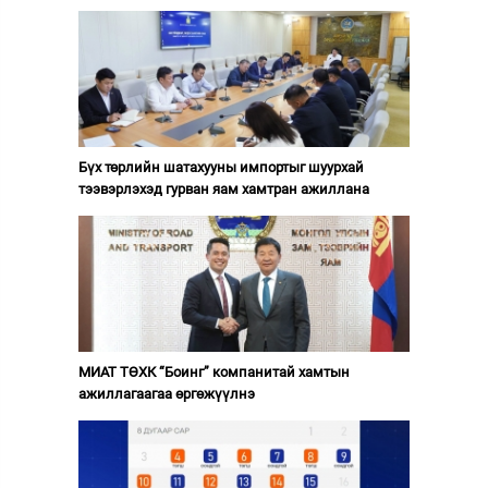
Бүх төрлийн шатахууны импортыг шуурхай
тээвэрлэхэд гурван яам хамтран ажиллана
МИАТ ТӨХК “Боинг” компанитай хамтын
ажиллагаагаа өргөжүүлнэ