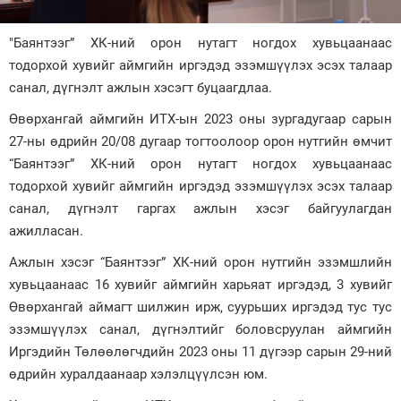
Зурхай
"Баянтээг” ХК-ний орон нутагт ногдох хувьцаанаас
тодорхой хувийг аймгийн иргэдэд эзэмшүүлэх эсэх талаар
санал, дүгнэлт ажлын хэсэгт буцаагдлаа.
Өвөрхангай аймгийн ИТХ-ын 2023 оны зургадугаар сарын
27-ны өдрийн 20/08 дугаар тогтоолоор орон нутгийн өмчит
“Баянтээг” ХК-ний орон нутагт ногдох хувьцаанаас
тодорхой хувийг аймгийн иргэдэд эзэмшүүлэх эсэх талаар
санал, дүгнэлт гаргах ажлын хэсэг байгуулагдан
ажилласан.
Ажлын хэсэг “Баянтээг” ХК-ний орон нутгийн эзэмшлийн
хувьцаанаас 16 хувийг аймгийн харьяат иргэдэд, 3 хувийг
Өвөрхангай аймагт шилжин ирж, суурьших иргэдэд тус тус
эзэмшүүлэх санал, дүгнэлтийг боловсруулан аймгийн
Иргэдийн Төлөөлөгчдийн 2023 оны 11 дүгээр сарын 29-ний
өдрийн хуралдаанаар хэлэлцүүлсэн юм.