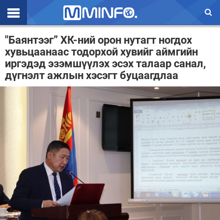
Эхлэл
"Баянтээг” ХК-ний орон нутагт ногдох
хувьцаанаас тодорхой хувийг аймгийн
Цаг агаар
иргэдэд эзэмшүүлэх эсэх талаар санал,
дүгнэлт ажлын хэсэгт буцаагдлаа
Валют ханш
Улс төр
Эдийн засаг
Үзэл бодол
Спорт
Нийгэм
Дэлхий
Энтертайнмэнт