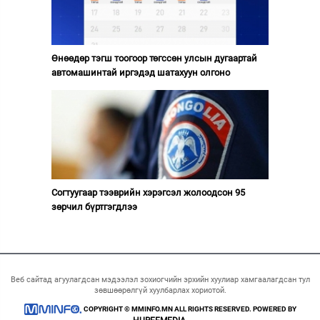
Өнөөдөр тэгш тоогоор төгссөн улсын дугаартай
автомашинтай иргэдэд шатахуун олгоно
Согтуугаар тээврийн хэрэгсэл жолоодсон 95
зөрчил бүртгэгдлээ
Веб сайтад агуулагдсан мэдээлэл зохиогчийн эрхийн хуулиар хамгаалагдсан тул
зөвшөөрөлгүй хуулбарлах хориотой.
COPYRIGHT © MMINFO.MN ALL RIGHTS RESERVED. POWERED BY