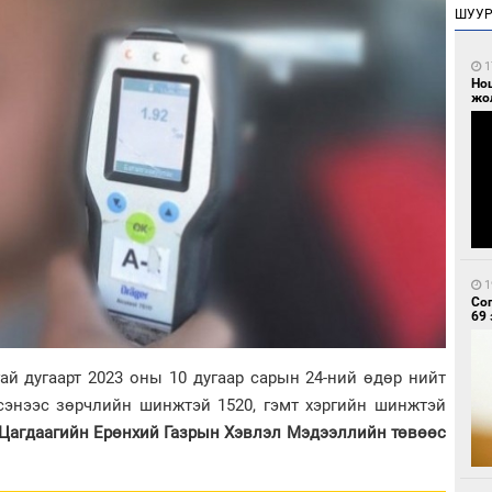
ШУУ
1
Но
жо
1
Со
69 
ай дугаарт 2023 оны 10 дугаар сарын 24-ний өдөр нийт
дсэнээс зөрчлийн шинжтэй 1520, гэмт хэргийн шинжтэй
 Цагдаагийн Ерөнхий Газрын Хэвлэл Мэдээллийн төвөөс