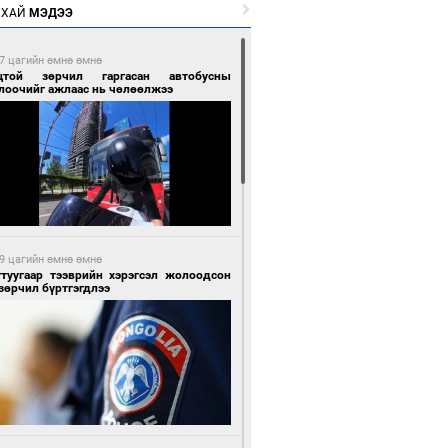
РХАЙ
МЭДЭЭ
7 цагийн өмнө өмнө
цтой зөрчил гаргасан автобусны
лоочийг ажлаас нь чөлөөлжээ
9 цагийн өмнө өмнө
гтуугаар тээврийн хэрэгсэл жолоодсон
зөрчил бүртгэгдлээ