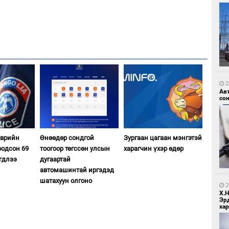
2
Зу
өд
2
Ав
со
эврийн
Өнөөдөр сондгой
Зургаан цагаан мэнгэтэй
оодсон 69
тоогоор төгссөн улсын
харагчин үхэр өдөр
гдлээ
дугаартай
2
автомашинтай иргэдэд
Бо
ба
шатахуун олгоно
2
Х.
Эр
хар