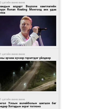
0 цагийн өмнө өмнө
ландын алдарт Boyzone хамтлагийн
шүүн Ronan Keating Монголд анх удаа
улна
1 цагийн өмнө өмнө
ны эрчим хүчээр гэрэлтдэг үйлдвэр
1 цагийн өмнө өмнө
нгол Улсын волейболын шигшээ баг
өөдөр Хятадын эсрэг тоглоно