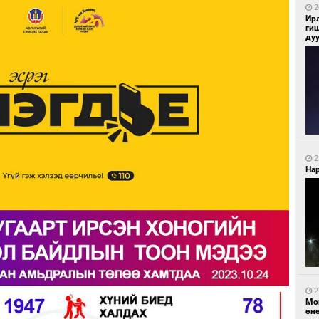
2
Ир
ги
ду
2
Нар
2
Мо
өн