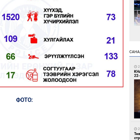
2
САНА
Өн
ду
ол
2
KH
22-
ФОТО:
2
УИ
тэн
2
Тө
ст