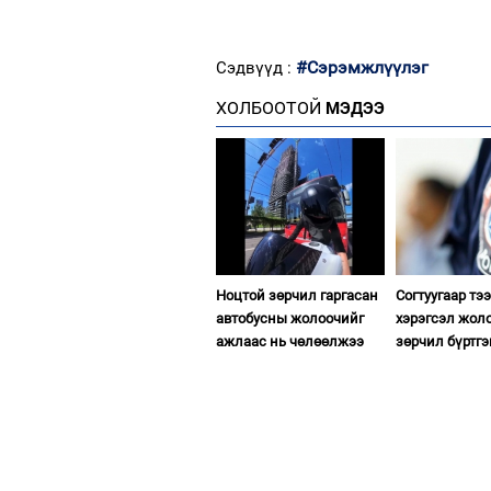
#Сэрэмжлүүлэг
Сэдвүүд :
ХОЛБООТОЙ
МЭДЭЭ
Ноцтой зөрчил гаргасан
Согтуугаар тэ
автобусны жолоочийг
хэрэгсэл жол
ажлаас нь чөлөөлжээ
зөрчил бүртгэ