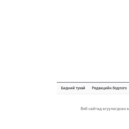
Бидний тухай
Редакцийн бодлого
Веб сайтад агуулагдсан 