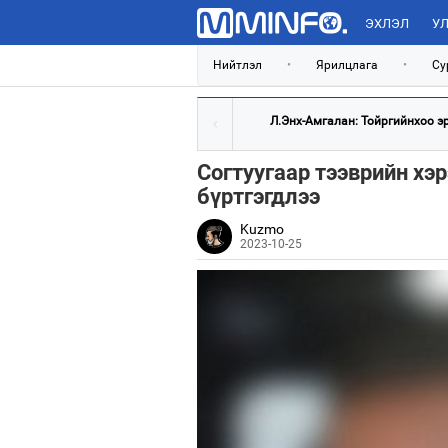
ЭХЛЭЛ
УЛ
Нийтлэл
•
Ярилцлага
•
Су
Л.Энх-Амгалан: Тойргийнхоо эрх
Согтуугаар тээврийн хэ
бүртгэгдлээ
Kuzmo
2023-10-25