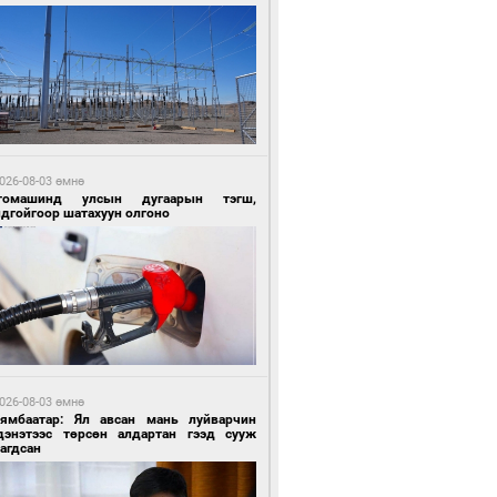
2 цагийн өмнө өмнө
ргаан цагаан мэнгэтэй харагчин үхэр
өр
026-08-03 өмнө
томашинд улсын дугаарын тэгш,
ндгойгоор шатахуун олгоно
2 цагийн өмнө өмнө
роо орохгүй, өдөртөө 28-30 хэм дулаан
йна
026-08-03 өмнө
Нямбаатар: Ял авсан мань луйварчин
дэнэтээс төрсөн алдартан гээд сууж
агдсан