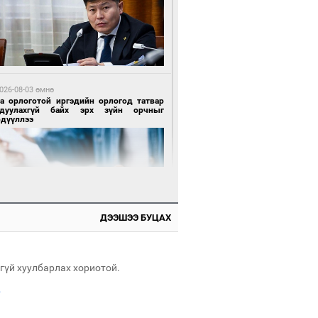
 өдрийн өмнө өмнө
х төрлийн шатахууны импортыг шуурхай
вэрлэхэд гурван яам хамтран ажиллана
026-08-03 өмнө
га орлоготой иргэдийн орлогод татвар
гдуулахгүй байх эрх зүйн орчныг
рдүүллээ
 өдрийн өмнө өмнө
АТ ТӨХК “Боинг” компанитай хамтын
иллагаагаа өргөжүүлнэ
ДЭЭШЭЭ БУЦАХ
026-08-04 өмнө
имийн масс олимпиад"-д Орхон аймгийн
-н 2055 сурагч хамрагджээ
гүй хуулбарлах хориотой.
.