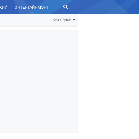
ХИЙ
ЭНТЕРТАЙНМЭНТ
ЗУРХАЙ
БҮХ СЭДЭВ