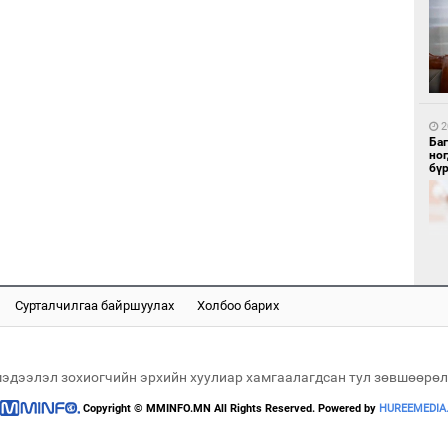
1
Бү
тээ
2
Ба
но
бү
1
МИ
аж
Сурталчилгаа байршуулах
Холбоо барих
2
"Х
ЕБС
мэдээлэл зохиогчийн эрхийн хуулиар хамгаалагдсан тул зөвшөөрөл
Copyright © MMINFO.MN All Rights Reserved. Powered by
HUREEMEDIA