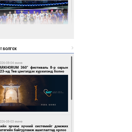
1 цагийн өмнө өмнө
Л
БОЛГОХ
өөдөр сондгой тоогоор төгссөн улсын
гаартай автомашинтай иргэдэд шатахуун
гоно
026-08-04 өмнө
ARKHORUM 360° фестиваль 8-р сарын
23-нд Төв цэнгэлдэх хүрээлэнд болно
1 цагийн өмнө өмнө
Х-ын дарга С.Бямбацогт Сутай хайрхны
гэрийг тахих тахилгад оролцлоо
026-08-03 өмнө
вийн эрчим хүчний системийг дэмжих
ратегийн байгууламж ашиглалтад орлоо