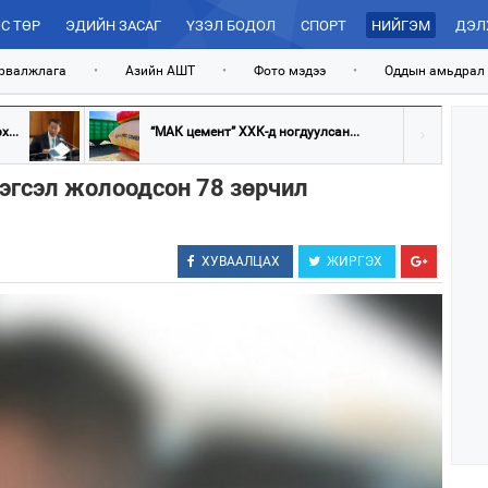
С ТӨР
ЭДИЙН ЗАСАГ
ҮЗЭЛ БОДОЛ
СПОРТ
НИЙГЭМ
ДЭЛ
рвалжлага
•
Азийн АШТ
•
Фото мэдээ
•
Оддын амьдрал
...
“МАК цемент” ХХК-д ногдуулсан...
рэгсэл жолоодсон 78 зөрчил
ХУВААЛЦАХ
ЖИРГЭХ