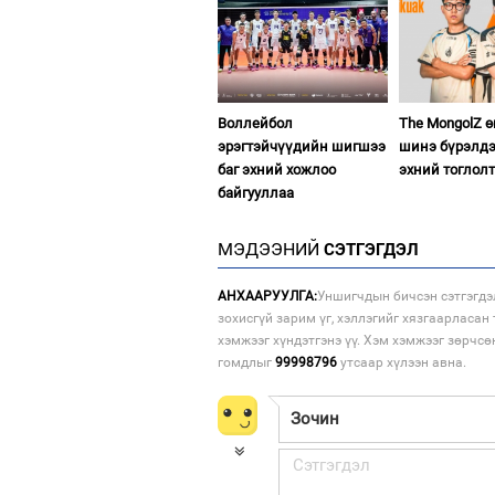
Воллейбол
The MongolZ 
эрэгтэйчүүдийн шигшээ
шинэ бүрэлдэ
баг эхний хожлоо
эхний тоглол
байгууллаа
МЭДЭЭНИЙ
СЭТГЭГДЭЛ
АНХААРУУЛГА:
Уншигчдын бичсэн сэтгэгдэ
зохисгүй зарим үг, хэллэгийг хязгаарласан 
хэмжээг хүндэтгэнэ үү. Хэм хэмжээг зөрчсө
гомдлыг
99998796
утсаар хүлээн авна.