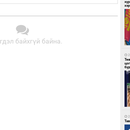
хүр
хэ
5
Мо
төл
гдэл байхгүй байна.
2
Тө
цо
бү
5
16
ху
2
Та