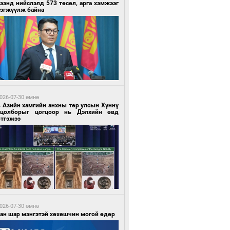
ээнд нийслэлд 573 төсөл, арга хэмжээг
рэгжүүлж байна
 цагийн өмнө өмнө
нгол Улс “COP17”-д “Тал хээрийн
өвлөгөө”-гөө танилцуулна
026-07-30 өмнө
в Азийн хамгийн анхны төр улсын Хүннү
гцолборыг цогцоор нь Дэлхийн өвд
ртгэжээ
 цагийн өмнө өмнө
 төрлийн эмийг нэг эх үүсвэрээс
далдан авах журмыг баталлаа
026-07-30 өмнө
ван шар мэнгэтэй хөхөшчин могой өдөр