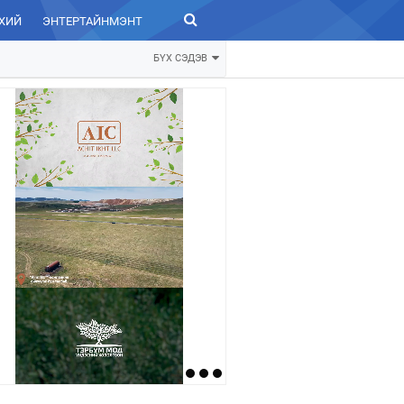
ХИЙ
ЭНТЕРТАЙНМЭНТ
ЗУРХАЙ
БҮХ СЭДЭВ