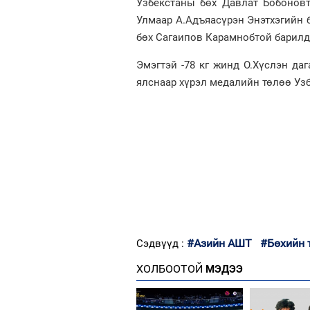
Узбекстаны бөх Давлат Бобоновт
Улмаар А.Адъяасүрэн Энэтхэгийн 
бөх Сагаипов Карамнобтой барилд
Эмэгтэй -78 кг жинд О.Хүслэн да
ялснаар хүрэл медалийн төлөө Уз
#Азийн АШТ
#Бөхийн 
Сэдвүүд :
ХОЛБООТОЙ
МЭДЭЭ