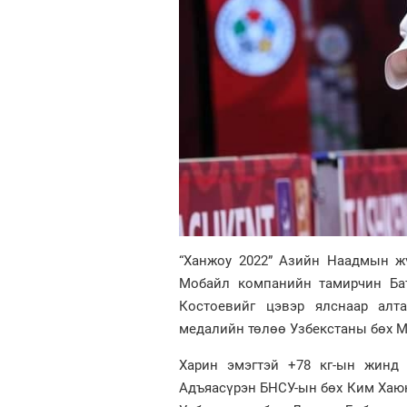
“Ханжоу 2022” Азийн Наадмын жү
Мобайл компанийн тамирчин Бат
Костоевийг цэвэр ялснаар алт
медалийн төлөө Узбекстаны бөх М
Харин эмэгтэй +78 кг-ын жинд
Адъяасүрэн БНСУ-ын бөх Ким Хаюнд