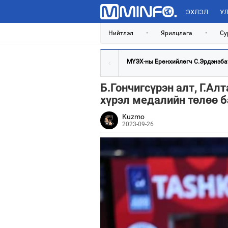
ЭХЛЭЛ
УЛ
Нийтлэл
•
Ярилцлага
•
Су
МҮЭХ-ны Ерөнхийлөгч С.Эрдэнэбат:
Б.Гончигсүрэн алт, Г.Ал
хүрэл медалийн төлөө 
Kuzmo
2023-09-26