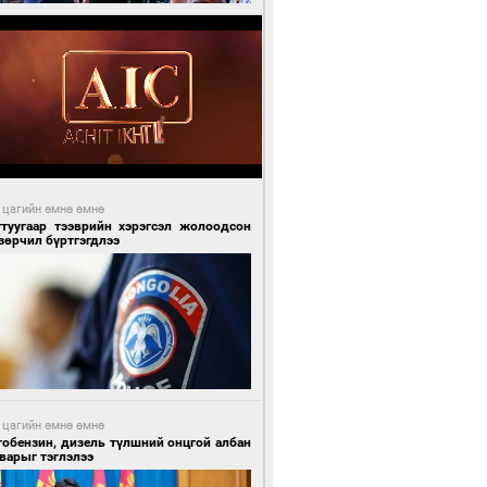
 цагийн өмнө өмнө
гтуугаар тээврийн хэрэгсэл жолоодсон
зөрчил бүртгэгдлээ
 цагийн өмнө өмнө
тобензин, дизель түлшний онцгой албан
варыг тэглэлээ