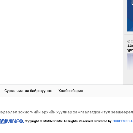
5
Бү
на
то
2
Ай
үрг
5
Ою
эхэ
Сурталчилгаа байршуулах
Холбоо барих
2
Эн
сур
мэдээлэл зохиогчийн эрхийн хуулиар хамгаалагдсан тул зөвшөөрөл
Copyright © MMINFO.MN All Rights Reserved. Powered by
HUREEMEDIA