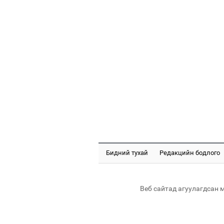
Бидний тухай
Редакцийн бодлого
Веб сайтад агуулагдсан 