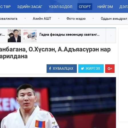
С ТӨР
ЭДИЙН ЗАСАГ
ҮЗЭЛ БОДОЛ
СПОРТ
НИЙГЭМ
ДЭЛ
рвалжлага
•
Азийн АШТ
•
Фото мэдээ
•
Оддын амьдрал
...
Гадна фасадны хөөсөнцөр хавтанг...
танбагана, О.Хүслэн, А.Адъяасүрэн нар
барилдана
ХУВААЛЦАХ
ЖИРГЭХ