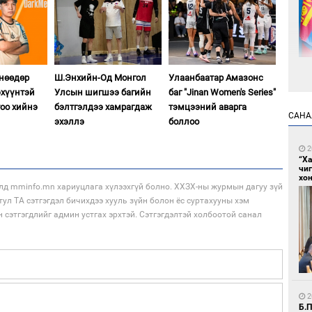
өнөөдөр
Ш.Энхийн-Од Монгол
Улаанбаатар Амазонс
хүүнтэй
Улсын шигшээ багийн
баг "Jinan Women's Series"
5
тоо хийнэ
бэлтгэлдээ хамрагдаж
тэмцээний аварга
Са
САНА
мэ
эхэллэ
боллоо
2
“Х
чи
хон
лд mminfo.mn хариуцлага хүлээхгүй болно. ХХЗХ-ны журмын дагуу зүй
тул ТА сэтгэгдэл бичихдээ хууль зүйн болон ёс суртахууны хэм
н сэтгэгдлийг админ устгах эрхтэй. Сэтгэгдэлтэй холбоотой санал
5
Нө
нээ
2
Б.