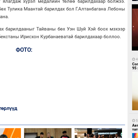
 ялагдаж хүрэл медалийн төлөө барилдахаар болжээ.
бөх Тулика Маантай барилдах бол Г.Алтанбагана Лебоны
ана.
гах барилдааныг Тайваны бөх Уэн Шуй Хэй боох мэхээр
бекстаны Ирисхон Курбанаеватай барилдахаар боллоо.
ФОТО:
4
Со
95 
төрлүүд
5
Ав
тат