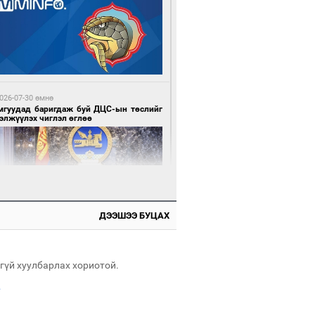
 цагийн өмнө өмнө
х шатанд хэмнэлтийн горимд шилжиж,
йр наадам, зөвлөгөөн, гадаад
милолтыг хориглолоо
026-07-30 өмнө
мгуудад баригдаж буй ДЦС-ын төслийг
элжүүлэх чиглэл өглөө
 цагийн өмнө өмнө
у толгойгоос “Рио Тинто” ашиг хүртэж
лсэн ч Монгол Улс өр төлсөөр байна
ДЭЭШЭЭ БУЦАХ
026-07-30 өмнө
э намар 1-6 дугаар ангийн хүүхдүүдэд
гуулийн автобус үйлчилнэ
гүй хуулбарлах хориотой.
.