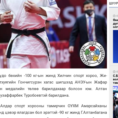
ШУУ
4
Өн
ду
ол
4
до бөхийн -100 кг-ын жинд Хилчин спорт хороо, Жи-
С.
во
хуягийн Гончигсүрэн хагас шигшээд АНЭУ-ын Жафар
та
ан медалийн төлөө барилдахаар болсон юм. Алтан
узаффарбек Туробоевтэй барилдана.
 Алдар спорт хорооны тамирчин ОУХМ Амарсайханы
 цэвэр ялагдсан бол эрэгтэй -90 кг жинд Г.Алтанбагана