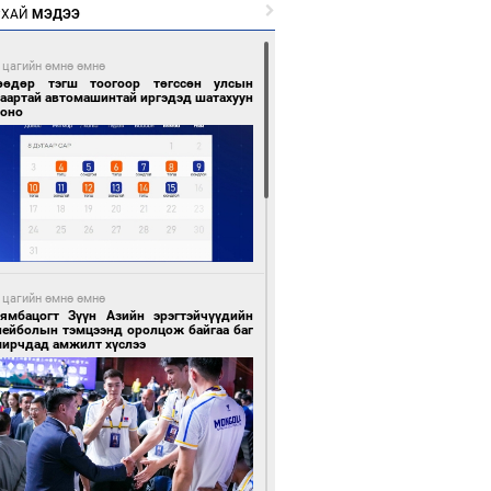
РХАЙ
МЭДЭЭ
 цагийн өмнө өмнө
өөдөр тэгш тоогоор төгссөн улсын
гаартай автомашинтай иргэдэд шатахуун
гоно
 цагийн өмнө өмнө
Бямбацогт Зүүн Азийн эрэгтэйчүүдийн
лейболын тэмцээнд оролцож байгаа баг
мирчдад амжилт хүслээ