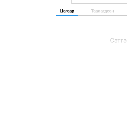
Цагаар
Таалагдсан
Сэтгэ