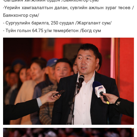
-Багшийн хөгжлийн ордон /Баянхонгор сум/
-Үерийн хамгаалалтын далан, сувгийн ажлын зураг төсөв /
Баянхонгор сум/
- Сургуулийн барилга, 250 суудал /Жаргалант сум/
- Түйн голын 64.75 у/м төмөрбетон /Богд сум