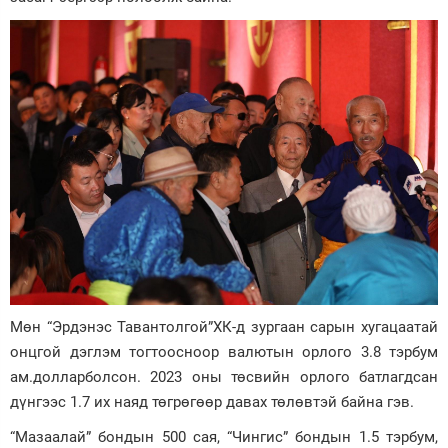
Мөн “Эрдэнэс Тавантолгой”ХК-д зургаан сарын хугацаатай
онцгой дэглэм тогтоосноор валютын орлого 3.8 тэрбум
ам.долларболсон. 2023 оны төсвийн орлого батлагдсан
дүнгээс 1.7 их наяд төгрөгөөр давах төлөвтэй байна гэв.
“Мазаалай” бондын 500 сая, “Чингис” бондын 1.5 тэрбум,