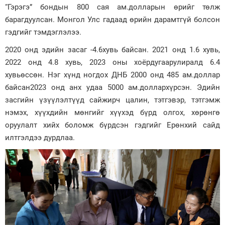
“Гэрэгэ” бондын 800 сая ам.долларын өрийг төлж
барагдуулсан. Монгол Улс гадаад өрийн дарамтгүй болсон
гэдгийг тэмдэглэлээ.
2020 онд эдийн засаг -4.6хувь байсан. 2021 онд 1.6 хувь,
2022 онд 4.8 хувь, 2023 оны хоёрдугаарулиралд 6.4
хувьөссөн. Нэг хүнд ногдох ДНБ 2000 онд 485 ам.доллар
байсан2023 онд анх удаа 5000 ам.доллархүрсэн. Эдийн
засгийн үзүүлэлтүүд сайжирч цалин, тэтгэвэр, тэтгэмж
нэмэх, хүүхдийн мөнгийг хүүхэд бүрд олгох, хөрөнгө
оруулалт хийх боломж бүрдсэн гэдгийг Ерөнхий сайд
илтгэлдээ дурдлаа.