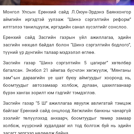
Зурхай
Монгол Улсын Ерөнхий сайд Л.Оюун-Эрдэнэ Баянхонгор
аймгийн иргэдтэй уулзаж “Шинэ сэргэлтийн реформ”
илтгэлээ танилцуулж, иргэдийн санал хүсэлтийг сонслоо.
Ерөнхий сайд Засгийн газрын үйл ажиллагаа, эдийн
засгийн нөхцөл байдал болон “Шинэ сэргэлтийн бодлого”,
түүний үр дүнгийн талаар мэдээлэл өглөө.
Засгийн газар “Шинэ сэргэлтийн 5 цагираг” хөтөлбөр
баталсан. Энэбол 21 аймгаа бүсчлэн хөгжүүлж, “Мянганы
зам”-ын дараагийн үе шат буюу аймгуудыг хооронд нь,
боомтуудыг автозамаар холбож, дулаан, цахилгаанаар
бүрэн хангах зорилт юм гэдгийг тэмдэглэв.
Засгийн газар “5 Ш” ажиллагаа явуулж авлигатай тэмцэж
байгааг Ерөнхий сайд онцлоод Хөгжлийн банкны чанаргүй
зээлийг төлүүлэхэд анхаарч, боомтуудыг төмөр замаар
холбож, нүүрсний худалдааг ил тод болгож буй нь эдийн
засагт эергээр нөлөөлж байна.