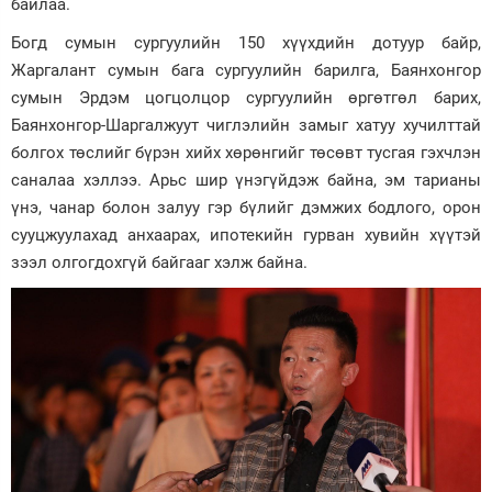
байлаа.
Богд сумын сургуулийн 150 хүүхдийн дотуур байр,
Жаргалант сумын бага сургуулийн барилга, Баянхонгор
сумын Эрдэм цогцолцор сургуулийн өргөтгөл барих,
Баянхонгор-Шаргалжуут чиглэлийн замыг хатуу хучилттай
болгох төслийг бүрэн хийх хөрөнгийг төсөвт тусгая гэхчлэн
саналаа хэллээ. Арьс шир үнэгүйдэж байна, эм тарианы
үнэ, чанар болон залуу гэр бүлийг дэмжих бодлого, орон
сууцжуулахад анхаарах, ипотекийн гурван хувийн хүүтэй
зээл олгогдохгүй байгааг хэлж байна.