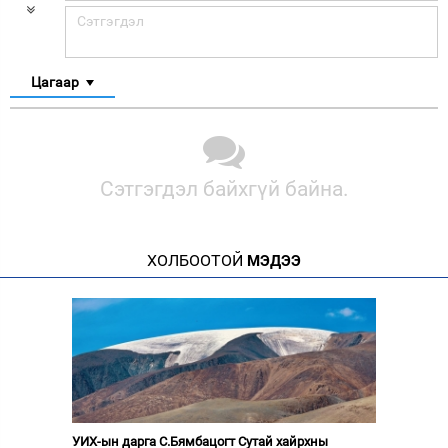
Цагаар
Сэтгэгдэл байхгүй байна.
ХОЛБООТОЙ
МЭДЭЭ
УИХ-ын дарга С.Бямбацогт Сутай хайрхны