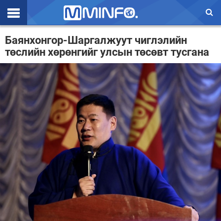
Эхлэл
Баянхонгор-Шаргалжуут чиглэлийн
төслийн хөрөнгийг улсын төсөвт тусгана
Цаг агаар
Валют ханш
Улс төр
Эдийн засаг
Үзэл бодол
Спорт
Нийгэм
Дэлхий
Энтертайнмэнт