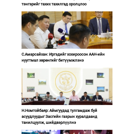
тэнгэрийг тахих тахилгад оролцлоо
С.Амарсайхан: Иргэдийг хохироосон ААН-ийн
нуугтмал хөрөнгийг битүүмжлэнэ
Н.Номтойбаяр: Аймгуудад тулгамдаж буй
асуудлуудыг Засгийн газрын хуралдаанд
танилцуулж, шийдвэрлүүлнэ