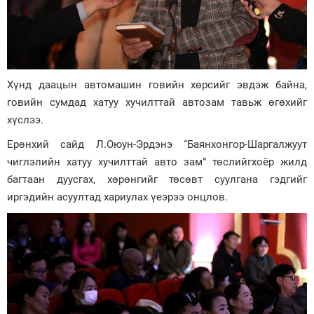
Хүнд даацын автомашин говийн хөрсийг эвдэж байна,
говийн сумдад хатуу хучилттай автозам тавьж өгөхийг
хүслээ.
Ерөнхий сайд Л.Оюун-Эрдэнэ “Баянхонгор-Шаргалжуут
чиглэлийн хатуу хучилттай авто зам” төслийгхоёр жилд
багтаан дуусгах, хөрөнгийг төсөвт суулгана гэдгийг
иргэдийн асуултад хариулах үеэрээ онцлов.