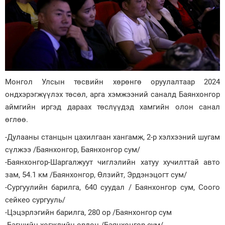
Монгол Улсын төсвийн хөрөнгө оруулалтаар 2024
ондхэрэгжүүлэх төсөл, арга хэмжээний саналд Баянхонгор
аймгийн иргэд дараах төслүүдэд хамгийн олон санал
өглөө.
-Дулааны станцын цахилгаан хангамж, 2-р хэлхээний шугам
сүлжээ /Баянхонгор, Баянхонгор сум/
-Баянхонгор-Шаргалжуут чиглэлийн хатуу хучилттай авто
зам, 54.1 км /Баянхонгор, Өлзийт, Эрдэнэцогт сум/
-Сургуулийн барилга, 640 суудал / Баянхонгор сум, Соого
сейкео сургууль/
-Цэцэрлэгийн барилга, 280 ор /Баянхонгор сум