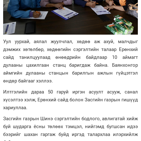
Уул уурхай, аялал жуулчлал, хөдөө аж ахуй, малчдыг
дэмжих хөтөлбөр, хөдөөгийн сэргэлтийн талаар Ерөнхий
сайд танилцуулаад өнөөдрийн байдлаар 10 аймагт
дулааны цахилгаан станц баригдаж байна. Баянхонгор
аймгийн дулааны станцын барилгын ажлын гүйцэтгэл
өндөр байгааг хэллээ.
Илтгэлийн дараа 50 гаруй иргэн асуулт асууж, санал
хүсэлтээ хэлж, Ерөнхий сайд болон Засгийн газрын гишүүд
хариуллаа.
Засгийн газрын Шинэ сэргэлтийн бодлого, авлигатай хийж
буй шударга ёсны төлөөх тэмцэл, нийгэмд бугшсан идээ
бээрийг шахан гаргаж буйд иргэд талархлаа илэрхийлж