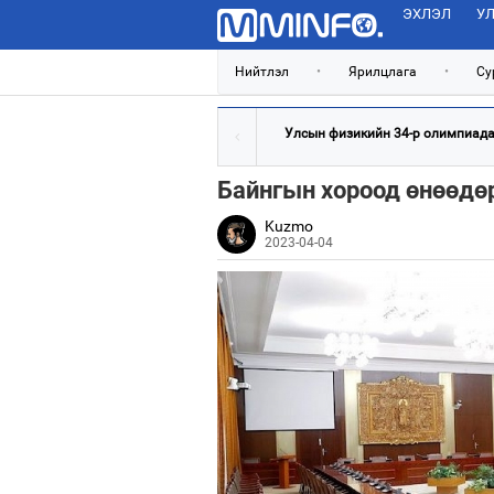
ЭХЛЭЛ
УЛ
Нийтлэл
•
Ярилцлага
•
Су
Улсын физикийн 34-р олимпиадад
Байнгын хороод өнөөдө
Kuzmo
2023-04-04