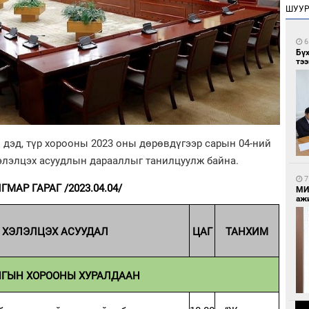
ШУУ
6
Бү
тээ
дэд, түр хорооны 2023 оны дөрөвдүгээр сарын 04-ний
элэлцэх асуудлын дарааллыг танилцуулж байна.
7
ГМАР ГАРАГ /2023.04
.04
/
МИ
аж
ХЭЛЭЛЦЭХ АСУУДАЛ
ЦАГ
ТАНХИМ
НГЫН ХОРООНЫ ХУРАЛДААН