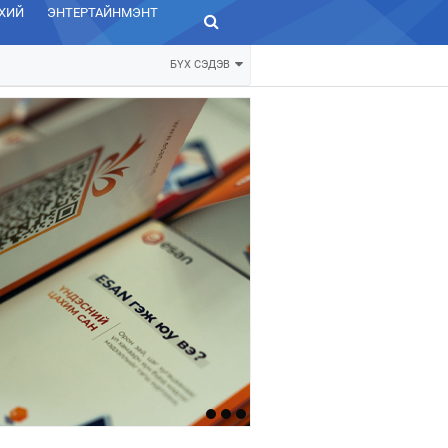
ХИЙ
ЭНТЕРТАЙНМЭНТ
ЗУРХАЙ
БҮХ СЭДЭВ