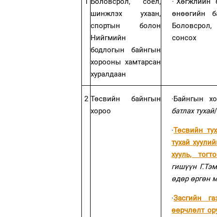
1
Боловсрол, соёл,
·
“Хөгжлийн 
шинжлэх ухаан,
өнөөгийн б
спортын болон
Боловсрол,
Нийгмийн
сонсох
бодлогын байнгын
хорооны хамтарсан
хуралдаан
2
Төсвийн байнгын
·
Байнгын х
хороо
батлах тухай
·
Төсвийн тух
тухай хуули
хууль, тогт
гишүүн Г.Тэ
өдөр өргөн 
·
Засгийн га
өөрчлөлт ор