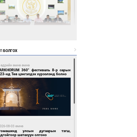
5 цагийн өмнө өмнө
өөдөр тэгш тоогоор төгссөн улсын
гаартай автомашинтай иргэдэд шатахуун
Л
БОЛГОХ
гоно
 өдрийн өмнө өмнө
ARKHORUM 360° фестиваль 8-р сарын
23-нд Төв цэнгэлдэх хүрээлэнд болно
5 цагийн өмнө өмнө
Бямбацогт Зүүн Азийн эрэгтэйчүүдийн
лейболын тэмцээнд оролцож байгаа баг
мирчдад амжилт хүслээ
026-08-03 өмнө
томашинд улсын дугаарын тэгш,
ндгойгоор шатахуун олгоно