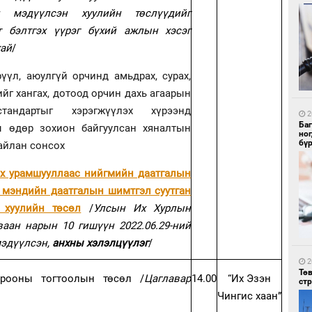
н мэдүүлсэн хуулийн төслүүдийг
т бэлтгэх үүрэг бүхий ажлын хэсэг
хай
/
1
үүл, аюулгүй орчинд амьдрах, сурах,
Со
йг хангах, дотоод орчин дахь агаарын
95 
тандартыг хэрэгжүүлэх хүрээнд
2
Ба
ны өдөр зохион байгуулсан хяналтын
но
бү
айлан сонсох
ох урамшууллаас нийгмийн даатгалын
 мэндийн даатгалын шимтгэл суутган
 хуулийн төсөл
/
Улсын Их Хурлын
1
Ав
ваан нарын 10 гишүүн 2022.06.29-ний
тат
мэдүүлсэн,
анхны хэлэлцүүлэг
/
2
Тө
орооны тогтоолын төсөл /
Цаглавар
14.00
“Их Эзэн
ст
/
Чингис хаан”