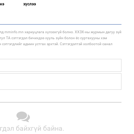
нэ
хүслээ
2
Ст
72
хү
лд mminfo.mn хариуцлага хүлээхгүй болно. ХХЗХ-ны журмын дагуу зүй
тул ТА сэтгэгдэл бичихдээ хууль зүйн болон ёс суртахууны хэм
н сэтгэгдлийг админ устгах эрхтэй. Сэтгэгдэлтэй холбоотой санал
1
Ою
эхэ
2
Со
71 
1
МА
нас
гдэл байхгүй байна.
2
"Х