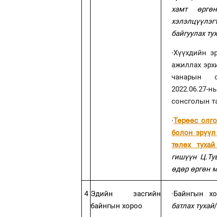
хамт өргө
хэлэлцүүлэг
байгуулах ту
·
Хүүхдийн эр
ажиллах эрхи
чанарын с
2022.06.27-
сонсголын т
·
Төрөөс олг
болон эрүүл
төлөх тухай
гишүүн Ц.Ту
өдөр өргөн 
4
Эдийн засгийн
·
Байнгын х
байнгын хороо
батлах тухай