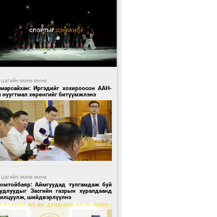
 цагийн өмнө өмнө
Амарсайхан: Иргэдийг хохироосон ААН-
н нуугтмал хөрөнгийг битүүмжлэнэ
 цагийн өмнө өмнө
Номтойбаяр: Аймгуудад тулгамдаж буй
уудлуудыг Засгийн газрын хуралдаанд
нилцуулж, шийдвэрлүүлнэ