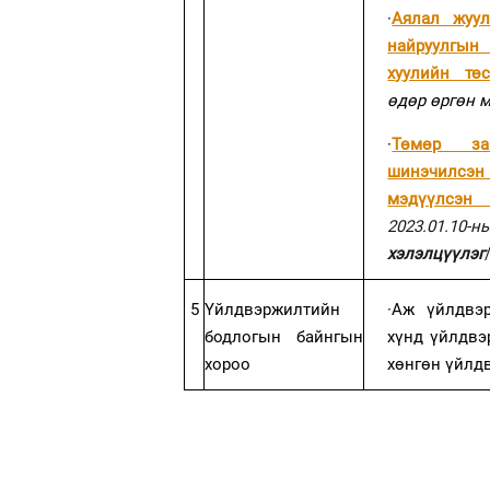
·
Аялал жуул
найруулгын
хуулийн тө
өдөр өргөн 
·
Төмөр за
шинэчилсэн 
мэдүүлсэн 
2023.01.10
хэлэлцүүлэг
5
Үйлдвэржилтийн
·
Аж үйлдвэр
бодлогын байнгын
хүнд үйлдвэ
хороо
хөнгөн үйлд