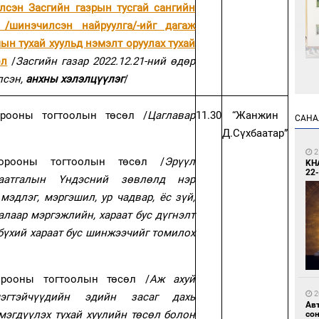
лсэн Засгийн газрын тусгай сангийн
 /шинэчилсэн найруулга/-ийг дагаж
ын тухай хуульд нэмэлт оруулах тухай
өл
/
Засгийн газар 2022.12.21-ний өдөр
лсэн,
анхны хэлэлцүүлэг
/
1
Өн
ду
орооны тогтоолын төсөл /
Цаглавар
11.30
“Жанжин
САНА
ол
/
Д.Сүхбаатар”
2
орооны тогтоолын төсөл /
Эрүүл
KH
22-
аатгалын Үндэсний зөвлөлд нэр
мэдлэг, мэргэшил, ур чадвар, ёс зүй,
алаар мэргэжлийн, хараат бус дүгнэлт
 бүхий хараат бус шинжээчийг томилох
1
С.
во
та
орооны тогтоолын төсөл /
Аж ахуй
2
мэгтэйчүүдийн эдийн засаг дахь
Ав
мэгдүүлэх тухай хуулийн төсөл болон
со