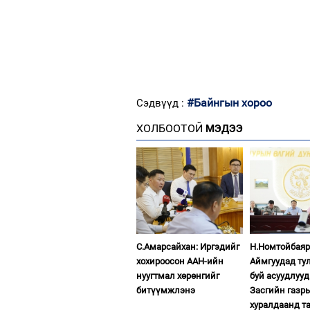
#Байнгын хороо
Сэдвүүд :
ХОЛБООТОЙ
МЭДЭЭ
С.Амарсайхан: Иргэдийг
Н.Номтойбаяр
хохироосон ААН-ийн
Аймгуудад ту
нуугтмал хөрөнгийг
буй асуудлуу
битүүмжлэнэ
Засгийн газр
хуралдаанд т