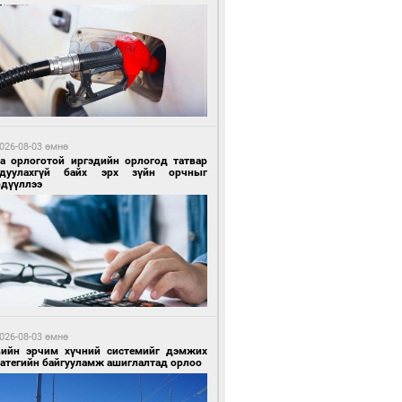
6 цагийн өмнө өмнө
гтуугаар тээврийн хэрэгсэл жолоодсон
зөрчил бүртгэгдлээ
026-08-03 өмнө
га орлоготой иргэдийн орлогод татвар
гдуулахгүй байх эрх зүйн орчныг
рдүүллээ
6 цагийн өмнө өмнө
тобензин, дизель түлшний онцгой албан
варыг тэглэлээ
026-08-03 өмнө
вийн эрчим хүчний системийг дэмжих
ратегийн байгууламж ашиглалтад орлоо