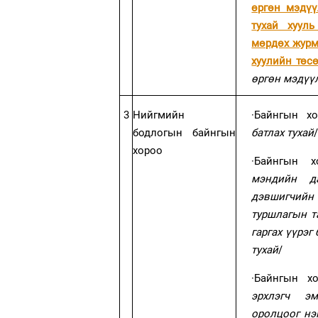
өргөн мэдүү
тухай хууль
мөрдөх журм
хуулийн төс
өргөн мэдүү
3
Нийгмийн
·
Байнгын х
бодлогын байнгын
батлах тухай
хороо
·
Байнгын х
мэндийн д
дэвшигчийн 
туршлагын т
гаргах үүрэг
тухай
/
·
Байнгын х
эрхлэгч э
оролцоог нэ