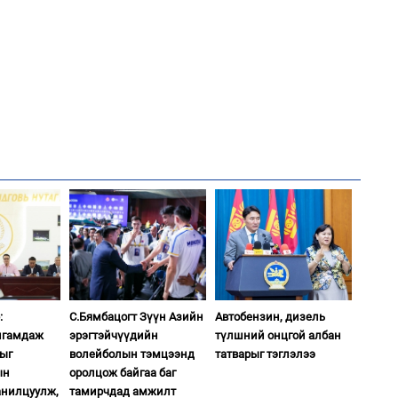
1
Мо
төл
2
Хө
та
1
16
ху
2
“Ну
:
С.Бямбацогт Зүүн Азийн
Автобензин, дизель
лгамдаж
эрэгтэйчүүдийн
түлшний онцгой албан
дыг
волейболын тэмцээнд
татварыг тэглэлээ
1
Бү
ын
оролцож байгаа баг
на
анилцуулж,
тамирчдад амжилт
то