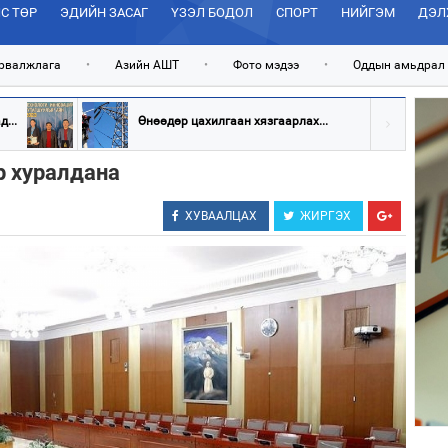
С ТӨР
ЭДИЙН ЗАСАГ
ҮЗЭЛ БОДОЛ
СПОРТ
НИЙГЭМ
ДЭЛ
рвалжлага
•
Азийн АШТ
•
Фото мэдээ
•
Оддын амьдрал
...
Өнөөдөр цахилгаан хязгаарлах...
р хуралдана
ХУВААЛЦАХ
ЖИРГЭХ