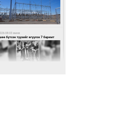
6 цагийн өмнө өмнө
нхүүгийн хэмнэлтийн горимд эрүүл
ндийн салбар хамаарахгүй
026-08-03 өмнө
өө бүтсэн түүхийг өгүүлэх 7 баримт
6 цагийн өмнө өмнө
өцийн махны худалдаа, борлуулалтыг
лттэй ил тод болгоно
026-08-03 өмнө
Нямбаатар: Ял авсан мань луйварчин
дэнэтээс төрсөн алдартан гээд сууж
агдсан