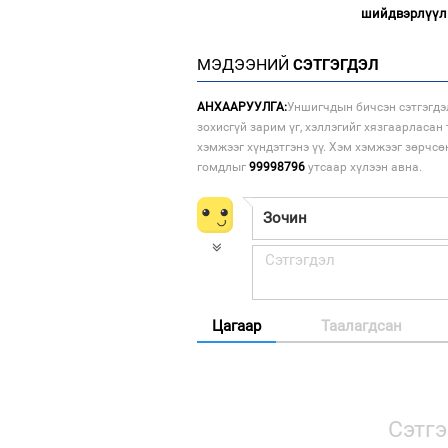
шийдвэрлүүл
МЭДЭЭНИЙ
СЭТГЭГДЭЛ
АНХААРУУЛГА:
Уншигчдын бичсэн сэтгэгдэ
зохисгүй зарим үг, хэллэгийг хязгаарласан 
хэмжээг хүндэтгэнэ үү. Хэм хэмжээг зөрчсө
гомдлыг
99998796
утсаар хүлээн авна.
Цагаар
Таалагдсан
Сэтгэ