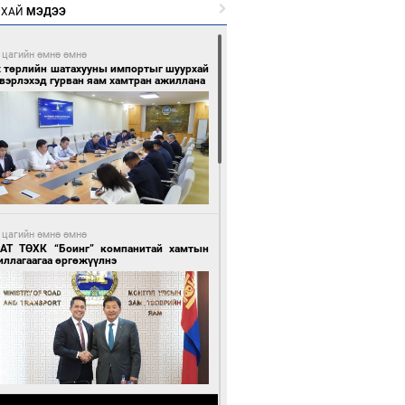
РХАЙ
МЭДЭЭ
 цагийн өмнө өмнө
х төрлийн шатахууны импортыг шуурхай
вэрлэхэд гурван яам хамтран ажиллана
 цагийн өмнө өмнө
АТ ТӨХК “Боинг” компанитай хамтын
иллагаагаа өргөжүүлнэ