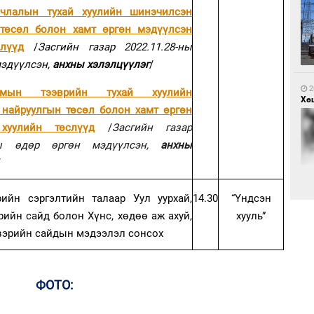
члалын тухай хуулийн шинэчилсэн
 төсөл болон хамт өргөн мэдүүлсэн
1
слүүд
/
Засгийн газар 2022.11.28-ны
Са
мэ
мэдүүлсэн,
анхны хэлэлцүүлэг
/
2
мын тээврийн тухай хуулийн
Хөш
найруулгын төсөл болон хамт өргөн
хуулийн төслүүд
/
Засгийн газар
-ны өдөр өргөн мэдүүлсэн,
анхны
/
1
Нө
ийн сэргэлтийн талаар Уул уурхай,
14.30
“Үндсэн
нээ
рийн сайд болон Хүнс, хөдөө аж ахуй,
хууль”
2
Х.
вэрийн сайдын мэдээлэл сонсох
Эр
хар
ФОТО: