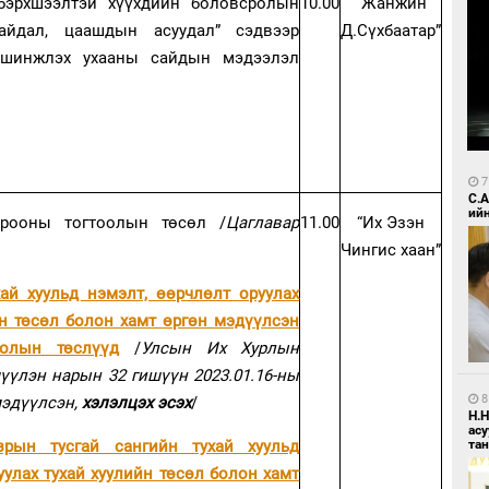
бэрхшээлтэй хүүхдийн боловсролын
10.00
“Жанжин
айдал, цаашдын асуудал” сэдвээр
Д.Сүхбаатар”
 шинжлэх ухааны сайдын мэдээлэл
7
С.
ий
орооны тогтоолын төсөл /
Цаглавар
11.00
“Их Эзэн
/
Чингис хаан”
ай хуульд нэмэлт, өөрчлөлт оруулах
йн төсөл болон хамт өргөн мэдүүлсэн
оолын төслүүд
/
Улсын Их Хурлын
мүүлэн нарын 32 гишүүн 2023.01.16-ны
8
мэдүүлсэн,
хэлэлцэх эсэх
/
Н.
ас
та
зрын тусгай сангийн тухай хуульд
уулах тухай хуулийн төсөл болон хамт