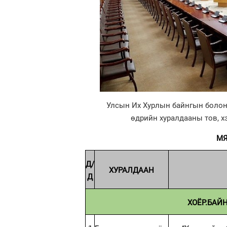
Улсын Их Хурлын байнгын болон 
өдрийн хуралдааны тов, х
МЯ
Д/
ХУРАЛДААН
Д
ХОЁР.БАЙ