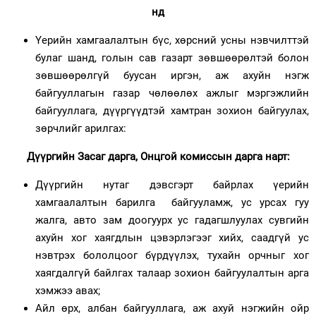
нд
Үерийн хамгаалалтын бүс, хөрсний усны нэвчилттэй
булаг шанд, голын сав газарт зөвшөөрөлтэй болон
зөвшөөрөлгүй буусан иргэн, аж ахуйн нэгж
байгууллагын газар чөлөөлөх ажлыг мэргэжлийн
байгууллага, дүүргүүдтэй хамтран зохион байгуулах,
зөрчлийг арилгах:
Дүүргийн Засаг дарга, Онцгой комиссын дарга нарт:
Дүүргийн нутаг дэвсгэрт байрлах үерийн
хамгаалалтын барилга байгууламж, ус урсах гуу
жалга, авто зам доогуурх ус гадагшлуулах сувгийн
ахуйн хог хаягдлын цэвэрлэгээг хийх, саадгүй ус
нэвтрэх бололцоог бүрдүүлэх, тухайн орчныг хог
хаягдалгүй байлгах талаар зохион байгуулалтын арга
хэмжээ авах;
Айл өрх, албан байгууллага, аж ахуй нэгжийн ойр