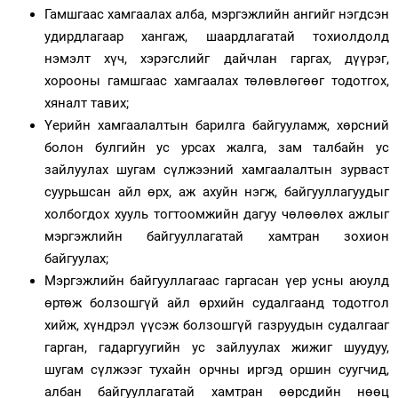
Гамшгаас хамгаалах алба, мэргэжлийн ангийг нэгдсэн
удирдлагаар хангаж, шаардлагатай тохиолдолд
нэмэлт хүч, хэрэгслийг дайчлан гаргах, дүүрэг,
хорооны гамшгаас хамгаалах төлөвлөгөөг тодотгох,
хяналт тавих;
Үерийн хамгаалалтын барилга байгууламж, хөрсний
болон булгийн ус урсах жалга, зам талбайн ус
зайлуулах шугам сүлжээний хамгаалалтын зурваст
суурьшсан айл өрх, аж ахуйн нэгж, байгууллагуудыг
холбогдох хууль тогтоомжийн дагуу чөлөөлөх ажлыг
мэргэжлийн байгууллагатай хамтран зохион
байгуулах;
Мэргэжлийн байгууллагаас гаргасан үер усны аюулд
өртөж болзошгүй айл өрхийн судалгаанд тодотгол
хийж, хүндрэл үүсэж болзошгүй газруудын судалгааг
гарган, гадаргуугийн ус зайлуулах жижиг шуудуу,
шугам сүлжээг тухайн орчны иргэд оршин суугчид,
албан байгууллагатай хамтран өөрсдийн нөөц