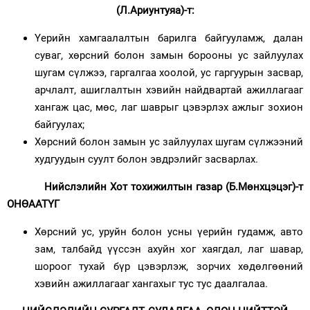
(Л.Ариунтуяа)-т:
Үерийн хамгаалалтын барилга байгууламж, далан
суваг, хөрсний болон замын борооны ус зайлуулах
шугам сүлжээ, гаргалгаа хоолой, ус гаргуурын засвар,
арчлалт, ашиглалтын хэвийн найдвартай ажиллагааг
хангаж цас, мөс, лаг шаврыг цэвэрлэх ажлыг зохион
байгуулах;
Хөрсний болон замын ус зайлуулах шугам сүлжээний
худгуудын суулт болон эвдрэлийг засварлах.
Нийслэлийн Хот тохижилтын газар (Б.Мөнхцэцэг)-т
ОНӨААТҮГ
Хөрсний ус, уруйн болон усны үерийн гудамж, авто
зам, талбайд үүссэн ахуйн хог хаягдал, лаг шавар,
шороог тухай бүр цэвэрлэж, зорчих хөдөлгөөний
хэвийн ажиллагааг хангахыг тус тус даалгалаа.