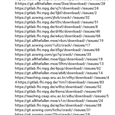
8
https://git.allthefallen.moe/l3xe/download/-/issues/28
https://gitlab.fhi.mpg.de/vj7r/download/-/issues/24
https://gitlab.fhi.mpg.de/5jbf/download/-/issues/2
https://git.acwing.com/j6vb/crack/-/issues/32
https://gitlab.fhi.mpg.de/tl3v/download/-/issues/51
https://gitlab.fhi.mpg.de/6nxf/download/-/issues/8
https://gitlab.fhi.mpg.de/dr9b/download/-/issues/46
https://gitlab.fhi.mpg.de/e4uc/download/-/issues/68
https://git.allthefallen.moe/r4un/download/-/issues/19
https://git.acwing.com/1ufz/crack/-/issues/17
https://gitlab.fhi.mpg.de/d5gi/download/-/issues/68
https://git.acwing.com/go7q/crack/-/issues/35
https://git.allthefallen.moe/0jyp/download/-/issues/18
https://git.allthefallen.moe/5ftm/download/-/issues/13
https://gitlab.fhi.mpg.de/4pup/download/-/issues/62
https://git.allthefallen.moe/e6i8/download/-/issues/14
https://teaching.csap.snu.ac.kr/o9ty/download/-/issues/4
4
https://gitlab.fhi.mpg.de/1tm7/download/-/issues/83
https://gitlab.fhi.mpg.de/w9hz/download/-/issues/52
https://gitlab.fhi.mpg.de/8wns/download/-/issues/69
https://teaching.csap.snu.ac.kr/xi8u/download/-/issues/5
https://git.allthefallen.moe/x1cr/download/-/issues/24
https://gitlab.fhi.mpg.de/ep5w/download/-/issues/38
https://git.acwing.com/hc9u/crack/-/issues/31
https://git.acwing.com/25uj/crack/-/issues/19