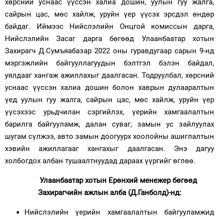
хөрсний уснаас үүссэн халиа дошин, уулын гуу жалга,
сайрын цас, мөс хайлж, уруйн үер үүсэх эрсдэл өндөр
Зурхай
байдаг. Иймээс Нийслэлийн Онцгой комиссын дарга,
Нийслэлийн Засаг дарга бөгөөд Улаанбаатар хотын
Захирагч Д.Сумъяабазар 2022 оны гуравдугаар сарын 9-нд
мэргэжлийн байгууллагуудын бэлтгэл бэлэн байдал,
уялдааг хангаж ажиллахыг даалгасан. Тодруулбал, хөрсний
уснаас үүссэн халиа дошин болон хаврын дулааралтын
үед уулын гуу жалга, сайрын цас, мөс хайлж, уруйн үер
үүсэхээс урьдчилан сэргийлэх, үерийн хамгаалалтын
барилга байгууламж, далан суваг, замын ус зайлуулах
шугам сүлжээ, авто замын доогуурх хоолойны ашиглалтын
хэвийн ажиллагааг хангахыг даалгасан. Энэ дагуу
холбогдох албан тушаалтнуудад дараах үүргийг өглөө.
Улаанбаатар хотын Ерөнхий менежер бөгөөд
Захирагчийн ажлын алба (Д.Ганболд)-нд:
Нийслэлийн үерийн хамгаалалтын байгууламжид