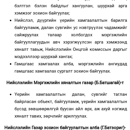
бэлтгэл бэлэн байдлыг хангуулан, шуурхай арга
хэмжээг зохион байгуулах;
Нийслэл, дүүргийн үерийн хамгаалалтын барилга
байгууламж, далан сувгийн ус нэвтрүүлэх чадамжийг
сайжруулах талаар холбогдох мэргэжлийн
байгууллагуудын авч хэрэгжүүлсэн арга хэмжээнд
хяналт тавьж, Нийслэлийн Онцгой комиссын даргыг
мэдээллээр шуурхай хангах;
Гамшгаас хамгаалах алба, мэргэжлийн ангиудад
гамшгаас хамгаалах сургалт зохион байгуулах.
Нийслэлийн Мэргэжлийн хяналтын газар (Б.Батшагай)-т
Үерийн хамгаалалтын далан, сувгийг таглан
байрласан объект, байгууламж, үерийн хамгаалалтын
бүсэд зөвшөөрөлгүй буусан айл өрх, аж ахуй нэгжид
хяналт тавих, зөрчлийг арилгуулах.
Нийслэлийн Газар зохион байгуулалтын алба (Г.Батзориг)-