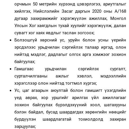
орчмын 50 метрийн хүрээнд цэвэрлэгээ, ариутгалыг
хийлгэх, Нийслэлийн Засаг даргын 2020 оны А/168
дугаар захирамжийг хэрэгжүүлэн ажиллах, Монгол
Улсын Хог хаягдлын тухай хуулийг хэрэгжүүлж, далан
сувагт хог хаях явдлыг таслан зогсоох;
Болзошгүй хөрсний ус, уруйн болон усны үерийн
эрсдэлээс урьдчилан сэргийлэх талаар иргэд, олон
нийтэд мэдлэг, дадлагыг олгох арга хэмжээг зохион
байгуулах;
Гамшгаас урьдчилан сэргийлэх сургалт,
сурталчилгааны ажлыг хэвлэл, мэдээллийн
хэрэгслээр олон нийтэд тогтмол хүргэх;
Ус, цаг агаарын аюултай болон гамшигт үзэгдлийн
үед аврах, хор уршгийг арилгах үйл ажиллагааг
зохион байгуулах бүрэлдэхүүний хоол, шатахууны
бэлэн байдал, бусад шаардагдах хөрөнгийн нөөцийг
бүрдүүлэн шаардлагатай тохиолдолд захиран
зарцуулах;