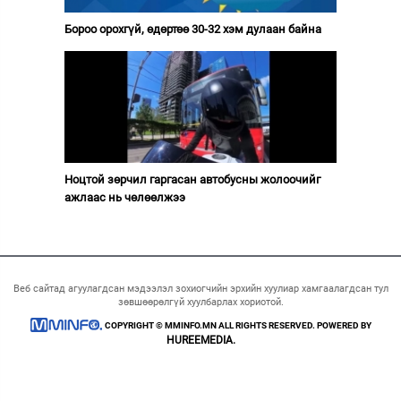
Бороо орохгүй, өдөртөө 30-32 хэм дулаан байна
Ноцтой зөрчил гаргасан автобусны жолоочийг
ажлаас нь чөлөөлжээ
Веб сайтад агуулагдсан мэдээлэл зохиогчийн эрхийн хуулиар хамгаалагдсан тул
зөвшөөрөлгүй хуулбарлах хориотой.
COPYRIGHT © MMINFO.MN ALL RIGHTS RESERVED. POWERED BY
HUREEMEDIA.