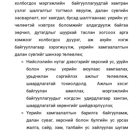
холбогдох мэргэжлийн байгууллагуудтай хамтран
үзлэг шалгалтыг тогтмол явуулж, далан сувгийн
засварлалт, хог хаягдал, бусад шалтгаанаас үерийн ус
чөлөөтэй нэвтрэх боломжийг алдагдуулж байгаа
зөрчил, дутагдлыг шуурхай таслан зогсоох арга
хэмжээг холбогдох дүүрэг, аж ахуйн нэгж
байгууллагаар хэрэгжүүлж, үерийн хамгаалалтын
далан сувгийг шинээр төлөвлөх;
Нийслэлийн нутаг дэвсгэрийг хөрсний ус, уруйн
болон усны үерийн аюулаас хамгаалах,
урьдчилан сэргийлэх ажлыг төлөвлөж,
шаардлагатай тохиолдолд Ажлын хэсэг
байгуулан ажиллах, мэргэжлийн
байгууллагуудыг нэгдсэн удирдлагаар ханган,
шаардлагатай хөрөнгийг шийдвэрлүүлэх;
Үерийн хамгаалалтын барилга байгууламж,
далан суваг, хөрсний болон булгийн ус урсах
жалга, сайр, зам, талбайн ус зайлуулах шугам