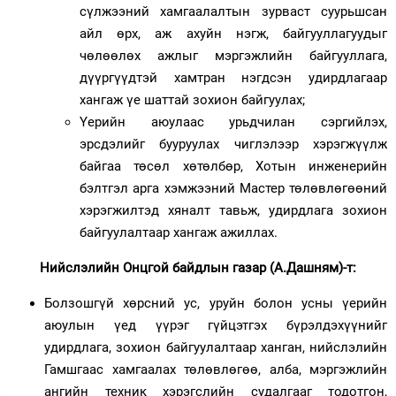
сүлжээний хамгаалалтын зурваст суурьшсан
айл өрх, аж ахуйн нэгж, байгууллагуудыг
чөлөөлөх ажлыг мэргэжлийн байгууллага,
дүүргүүдтэй хамтран нэгдсэн удирдлагаар
хангаж үе шаттай зохион байгуулах;
Үерийн аюулаас урьдчилан сэргийлэх,
эрсдэлийг бууруулах чиглэлээр хэрэгжүүлж
байгаа төсөл хөтөлбөр, Хотын инженерийн
бэлтгэл арга хэмжээний Мастер төлөвлөгөөний
хэрэгжилтэд хяналт тавьж, удирдлага зохион
байгуулалтаар хангаж ажиллах.
Нийслэлийн Онцгой байдлын газар (А.Дашням)-т:
Болзошгүй хөрсний ус, уруйн болон усны үерийн
аюулын үед үүрэг гүйцэтгэх бүрэлдэхүүнийг
удирдлага, зохион байгуулалтаар ханган, нийслэлийн
Гамшгаас хамгаалах төлөвлөгөө, алба, мэргэжлийн
ангийн техник хэрэгслийн судалгааг тодотгон,