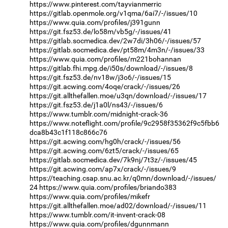
https://www.pinterest.com/tayvianmerric
https://gitlab.openmole.org/v1qma/6ai7/-/issues/10
https://www.quia.com/profiles/j391gunn
https://git.fsz53.de/lo58m/vb5g/-/issues/41
https://gitlab.socmedica.dev/2w7di/3h06/-/issues/57
https://gitlab.socmedica.dev/pt58m/4m3n/-/issues/33
https://www.quia.com/profiles/m221bohannan
https://gitlab.fhi.mpg.de/i50s/download/-/issues/8
https://git.fsz53.de/nv18w/j3o6/-/issues/15
https://git.acwing.com/4oqe/crack/-/issues/26
https://git.allthefallen.moe/u3qn/download/-/issues/17
https://git.fsz53.de/j1a0l/ns43/-/issues/6
https://www.tumblr.com/midnight-crack-36
https://www.noteflight.com/profile/9c2958f35362f9c5fbb6
dca8b43c1f118c866c76
https://git.acwing.com/hg0h/crack/-/issues/56
https://git.acwing.com/6zt5/crack/-/issues/65
https://gitlab.socmedica.dev/7k9nj/7t3z/-/issues/45
https://git.acwing.com/ap7x/crack/-/issues/9
https://teaching.csap.snu.ac.kr/q0mn/download/-/issues/
24
https://www.quia.com/profiles/briando383
https://www.quia.com/profiles/mikefr
https://git.allthefallen.moe/ad02/download/-/issues/11
https://www.tumblr.com/it-invent-crack-08
https://www.quia.com/profiles/dgunnmann