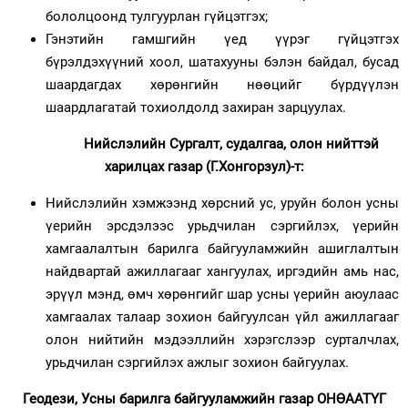
бололцоонд тулгуурлан гүйцэтгэх;
Гэнэтийн гамшгийн үед үүрэг гүйцэтгэх
бүрэлдэхүүний хоол, шатахууны бэлэн байдал, бусад
шаардагдах хөрөнгийн нөөцийг бүрдүүлэн
шаардлагатай тохиолдолд захиран зарцуулах.
Нийслэлийн Сургалт, судалгаа, олон нийттэй
харилцах газар (Г.Хонгорзул)-т:
Нийслэлийн хэмжээнд хөрсний ус, уруйн болон усны
үерийн эрсдэлээс урьдчилан сэргийлэх, үерийн
хамгаалалтын барилга байгууламжийн ашиглалтын
найдвартай ажиллагааг хангуулах, иргэдийн амь нас,
эрүүл мэнд, өмч хөрөнгийг шар усны үерийн аюулаас
хамгаалах талаар зохион байгуулсан үйл ажиллагааг
олон нийтийн мэдээллийн хэрэгслээр сурталчлах,
урьдчилан сэргийлэх ажлыг зохион байгуулах.
Геодези, Усны барилга байгууламжийн газар ОНӨААТҮГ