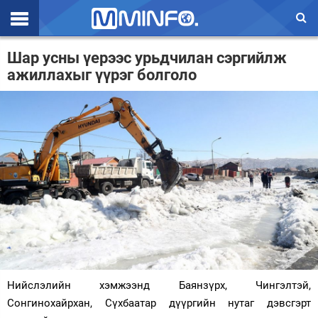
Эхлэл
Шар усны үерээс урьдчилан сэргийлж
ажиллахыг үүрэг болголо
Цаг агаар
Валют ханш
Улс төр
Эдийн засаг
Үзэл бодол
Спорт
Нийгэм
Дэлхий
Нийслэлийн хэмжээнд Баянзүрх, Чингэлтэй,
Сонгинохайрхан, Сүхбаатар дүүргийн нутаг дэвсгэрт
Энтертайнмэнт