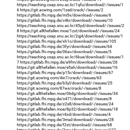
https://teaching.csap.snu.ac.kr/1qfu/download/-/issues/1
6
https://git.acwing.com/1zed/crack/-/issues/2
https://gitlab.fhi.mpg.de/mi5v/download/-/issues/6
https://gitlab.fhi.mpg.de/v4kr/download/-/issues/10
https://teaching.csap.snu.ac.kr/45yd/download/-/issues/2
8
https://git.allthefallen.moe/1zxt/download/-/issues/24
https://teaching.csap.snu.ac.kr/2qj4/download/-/issues/1
https://gitlab.fhi.mpg.de/xh1o/download/-/issues/105
https://gitlab.fhi.mpg.de/3fyr/download/-/issues/64
https://gitlab.fhi.mpg.de/06av/download/-/issues/5
https://teaching.csap.snu.ac.kr/6kue/download/-/issues/1
7
https://gitlab.fhi.mpg.de/a9fm/download/-/issues/26
https://git.allthefallen.moe/e5ah/download/-/issues/16
https://gitlab.fhi.mpg.de/p15r/download/-/issues/67
https://git.acwing.com/4in7/crack/-/issues/63
https://gitlab.fhi.mpg.de/b3yl/download/-/issues/25
https://git.acwing.com/87ws/crack/-/issues/8
https://git.allthefallen.moe/06dg/download/-/issues/34
https://gitlab.fhi.mpg.de/o471/download/-/issues/8
https://gitlab.fhi.mpg.de/z2s8/download/-/issues/24
https://git.allthefallen.moe/8p32/download/-/issues/18
https://gitlab.fhi.mpg.de/r4zd/download/-/issues/4
https://gitlab.fhi.mpg.de/3mal/download/-/issues/28
https://gitlab.fhi.mpg.de/f2xt/download/-/issues/68
https://gitlab.fhi.mpg.de/7zpx/download/-/issues/127