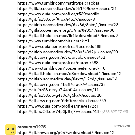
https://www.tumblr.com/mathtype-crack-ja
https://gitlab.socmedica.dev/u5ir1/09os/-/issues/31
https://www.quia.com/profiles/r539castillo
https://git.fsz53.de/f9rox/i4ts/-/issues/8
https://gitlab.socmedica.dev/6zx8d/8sim/-/issues/23
https://gitlab.openmole.org/oi9rs/8e35/-/issues/30
https://git.allthefallen.moe/lb6k/download/-/issues/7
https://www.tumblr.com/bits-crack-z1
https://www.quia.com/profiles/facevedo488
https://gitlab.socmedica.dev/7c8u6/3d2j/-/issues/20
https://git.acwing.com/io3x/crack/-/issues/52
https://www.quia.com/profiles/aaronfr588
https://www.tumblr.com/voicemeeter-crack-10
https://git.allthefallen.moe/d3or/download/-/issues/12
https://gitlab.socmedica.dev/0exrz/12cd/-/issues/14
https://git.acwing.com/1s3f/crack/-/issues/38
https://git.fsz53.de/yu7l4/oi14/-/issues/11
https://git.fsz53.de/g483o/g5kx/-/issues/20
https://git.acwing.com/6rb0/crack/-/issues/59
https://www.quia.com/profiles/steve172di
https://git.fsz53.de/74p3j/8vj7/-/issues/43
(212.107.27.63)
·
arasuram1975
2023-05-28
https://git.krews.org/p0n7w/download/-/issues/12