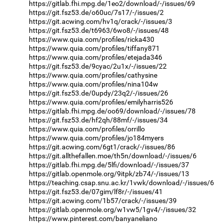
https://gitlab.fhi.mpg.de/1eo2/download/-/issues/69
https://git.fsz53.de/o60uc/7s17/-/issues/2
https://git.acwing.com/hv1q/crack/-/issues/3
https://git.fsz53.de/t6963/6wo8/-/issues/48
https://www.quia.com/profiles/ricka430
https://www.quia.com/profiles/tiffany871
https://www.quia.com/profiles/etejada346
https://git.fsz53.de/9cyac/2u1x/-/issues/22
https://www.quia.com/profiles/cathysine
https://www.quia.com/profiles/nina104w
https://git.fsz53.de/0updy/23q2/-/issues/26
https://www.quia.com/profiles/emilyharris526
https://gitlab.fhi.mpg.de/oo69/download/-/issues/78
https://git.fsz53.de/hf2qh/88mf/-/issues/34
https://www.quia.com/profiles/orrillo
https://www.quia.com/profiles/jo184myers
https://git.acwing.com/6gt1/crack/-/issues/86
https://git.allthefallen.moe/th5n/download/-/issues/6
https://gitlab.fhi.mpg.de/5lfi/download/-/issues/37
https://gitlab.openmole.org/9itpk/zb74/-/issues/13
https://teaching.csap.snu.ac.kr/1vwk/download/-/issues/6
https://git.fsz53.de/07gim/lf8r/-/issues/41
https://git.acwing.com/1b57/crack/-/issues/39
https://gitlab.openmole.org/w1vw5/1gv4/-/issues/32
https://www.pinterest.com/banyaneliano