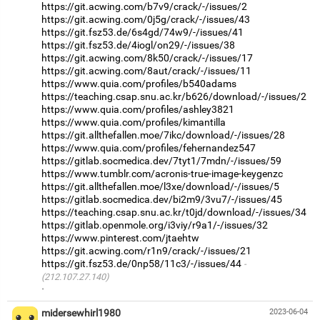
https://git.acwing.com/b7v9/crack/-/issues/2
https://git.acwing.com/0j5g/crack/-/issues/43
https://git.fsz53.de/6s4gd/74w9/-/issues/41
https://git.fsz53.de/4iogl/on29/-/issues/38
https://git.acwing.com/8k50/crack/-/issues/17
https://git.acwing.com/8aut/crack/-/issues/11
https://www.quia.com/profiles/b540adams
https://teaching.csap.snu.ac.kr/b626/download/-/issues/2
https://www.quia.com/profiles/ashley3821
https://www.quia.com/profiles/kimantilla
https://git.allthefallen.moe/7ikc/download/-/issues/28
https://www.quia.com/profiles/fehernandez547
https://gitlab.socmedica.dev/7tyt1/7mdn/-/issues/59
https://www.tumblr.com/acronis-true-image-keygenzc
https://git.allthefallen.moe/l3xe/download/-/issues/5
https://gitlab.socmedica.dev/bi2m9/3vu7/-/issues/45
https://teaching.csap.snu.ac.kr/t0jd/download/-/issues/34
https://gitlab.openmole.org/i3viy/r9a1/-/issues/32
https://www.pinterest.com/jtaehtw
https://git.acwing.com/r1n9/crack/-/issues/21
https://git.fsz53.de/0np58/11c3/-/issues/44
(212.107.27.140)
·
midersewhirl1980
2023-06-04