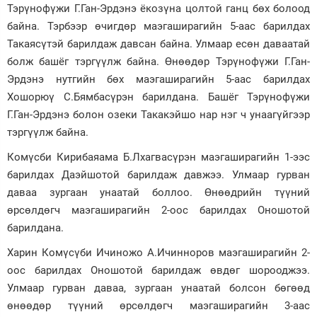
Тэрүнофүжи Г.Ган-Эрдэнэ ёкозүна цолтой ганц бөх болоод
Зурхай
байна. Тэрбээр өчигдөр маэгаширагийн 5-аас барилдах
Такаясүтэй барилдаж давсан байна. Улмаар есөн даваатай
болж башёг тэргүүлж байна. Өнөөдөр Тэрүнофүжи Г.Ган-
Эрдэнэ нутгийн бөх маэгаширагийн 5-аас барилдах
Хошорюү С.Бямбасүрэн барилдана. Башёг Тэрүнофүжи
Г.Ган-Эрдэнэ болон озеки Такакэйшо нар нэг ч унаагүйгээр
тэргүүлж байна.
Комүсби Кирибаяама Б.Лхагвасүрэн маэгаширагийн 1-ээс
барилдах Даэйшотой барилдаж давжээ. Улмаар гурван
даваа зургаан унаатай боллоо. Өнөөдрийн түүний
өрсөлдөгч маэгаширагийн 2-оос барилдах Оношотой
барилдана.
Харин Комүсүби Ичиножо А.Ичинноров маэгаширагийн 2-
оос барилдах Оношотой барилдаж өвдөг шорооджээ.
Улмаар гурван даваа, зургаан унаатай болсон бөгөөд
өнөөдөр түүний өрсөлдөгч маэгаширагийн 3-аас