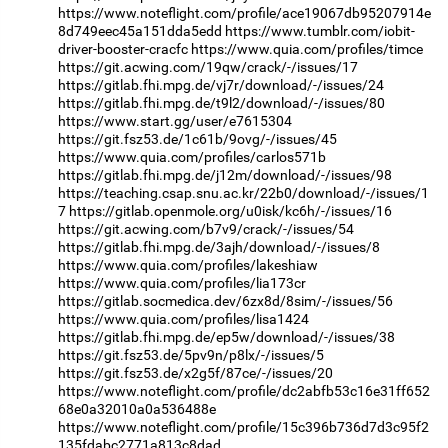
https://www.noteflight.com/profile/ace19067db95207914e
8d749eec45a151dda5edd
https://www.tumblr.com/iobit-
driver-booster-cracfc
https://www.quia.com/profiles/timce
https://git.acwing.com/19qw/crack/-/issues/17
https://gitlab.fhi.mpg.de/vj7r/download/-/issues/24
https://gitlab.fhi.mpg.de/t9l2/download/-/issues/80
https://www.start.gg/user/e7615304
https://git.fsz53.de/1c61b/9ovg/-/issues/45
https://www.quia.com/profiles/carlos571b
https://gitlab.fhi.mpg.de/j12m/download/-/issues/98
https://teaching.csap.snu.ac.kr/22b0/download/-/issues/1
7
https://gitlab.openmole.org/u0isk/kc6h/-/issues/16
https://git.acwing.com/b7v9/crack/-/issues/54
https://gitlab.fhi.mpg.de/3ajh/download/-/issues/8
https://www.quia.com/profiles/lakeshiaw
https://www.quia.com/profiles/lia173cr
https://gitlab.socmedica.dev/6zx8d/8sim/-/issues/56
https://www.quia.com/profiles/lisa1424
https://gitlab.fhi.mpg.de/ep5w/download/-/issues/38
https://git.fsz53.de/5pv9n/p8lx/-/issues/5
https://git.fsz53.de/x2g5f/87ce/-/issues/20
https://www.noteflight.com/profile/dc2abfb53c16e31ff652
68e0a32010a0a536488e
https://www.noteflight.com/profile/15c396b736d7d3c95f2
135fdabc2771a813c8dad