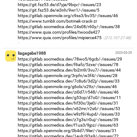
https://git.fsz53.de/d7yje/9bqv/-/issues/23
https://git.fsz53.de/ei3nh/9wr1/-/issues/5
https://gitlab.openmole.org/c9ss3/bv35/-/issues/46
https://www.tumblr.com/botmek-crack-zr
https://gitlab.socmedica.dev/24s08/r60y/-/issues/38
https://www.quia.com/profiles/twoods427
https://www.quia.com/profiles/mipierce475
(212.107.27.48)
·
liagagebe1988
2023-05-29
https://gitlab.socmedica.dev/78wo5/6gcb/-/issues/29
https://gitlab.socmedica.dev/f6afz/5zxe/-/issues/78
https://gitlab.socmedica.dev/bi2m9/3vu7/-/issues/44
https://gitlab.openmole.org/3rpfn/w3f4/-/issues/28
https://gitlab.socmedica.dev/7c8u6/3d2j/-/issues/33
https://gitlab.openmole.org/g6olx/x29z/-/issues/46
https://gitlab.socmedica.dev/zi0d7/r548/-/issues/46
https://gitlab.socmedica.dev/g53cp/d7o0/-/issues/11
https://gitlab.socmedica.dev/hf30x/3je0/-/issues/31
https://gitlab.socmedica.dev/x62mr/r2s6/-/issues/53
https://gitlab.socmedica.dev/e9zf9/4upd/-/issues/33
https://gitlab.socmedica.dev/z7g3s/r0uj/-/issues/39
https://gitlab.socmedica.dev/f1us3/9jpz/-/issues/63
https://gitlab.openmole.org/0b4d7/9ler/-/issues/31
https://gitlab.socmedica.dev/1eulr/93a9/-/issues/72