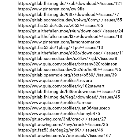
https://gitlab.fhi.mpg.de/7xab/download/-/issues/121
https://www.pinterest.com/cwj9fls
https://gitlab.fhi.mpg.de/98tx/download/-/issues/77
https://gitlab.socmedica.dev/ut4wg/0cmy/-/issues/55
https://git.fsz53.de/u0uvo/z653/-/issues/65
https://git.allthefallen.moe/r4un/download/-/issues/24
https://git.allthefallen.moe/l3xe/download/-/issues/18
https://www.pinterest.com/lamontomarion
https://git.fsz53.de/1pbzg/71pc/-/issues/13
https://git.allthefallen.moe/d92o/download/-/issues/11
https://gitlab.socmedica.dev/sz3kw/7sjd/-/issues/8
https://www.quia.com/profiles/brittany320robinson
https://gitlab.socmedica.dev/3c2do/hd40/-/issues/95
https://gitlab.openmole.org/t6cts/o569/-/issues/39
https://www.quia.com/profiles/trevoru
https://www.quia.com/profiles/ky102stewart
https://gitlab.fhi.mpg.de/h36o/download/-/issues/70
https://gitlab.fhi.mpg.de/9eg3/download/-/issues/45
https://www.quia.com/profiles/lamoon
https://www.quia.com/profiles/juan364saucedo
https://www.quia.com/profiles/dannyb475
https://git.acwing.com/3hif/crack/-/issues/27
https://git.acwing.com/7hvy/crack/-/issues/35
https://git.fsz53.de/6sg2g/yn69/-/issues/46
https://git.acwing.com/a7qq/crack/-/issues/167