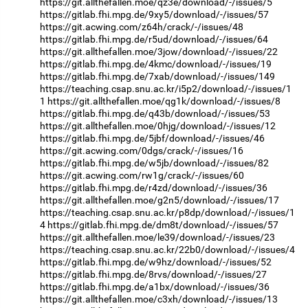
https://git.allthefallen.moe/qz3e/download/-/issues/5
https://gitlab.fhi.mpg.de/9xy5/download/-/issues/57
https://git.acwing.com/z64h/crack/-/issues/48
https://gitlab.fhi.mpg.de/r5ud/download/-/issues/64
https://git.allthefallen.moe/3jow/download/-/issues/22
https://gitlab.fhi.mpg.de/4kmc/download/-/issues/19
https://gitlab.fhi.mpg.de/7xab/download/-/issues/149
https://teaching.csap.snu.ac.kr/i5p2/download/-/issues/1
1
https://git.allthefallen.moe/qg1k/download/-/issues/8
https://gitlab.fhi.mpg.de/q43b/download/-/issues/53
https://git.allthefallen.moe/0hjg/download/-/issues/12
https://gitlab.fhi.mpg.de/5jbf/download/-/issues/46
https://git.acwing.com/0dgs/crack/-/issues/16
https://gitlab.fhi.mpg.de/w5jb/download/-/issues/82
https://git.acwing.com/rw1g/crack/-/issues/60
https://gitlab.fhi.mpg.de/r4zd/download/-/issues/36
https://git.allthefallen.moe/g2n5/download/-/issues/17
https://teaching.csap.snu.ac.kr/p8dp/download/-/issues/1
4
https://gitlab.fhi.mpg.de/dm8t/download/-/issues/57
https://git.allthefallen.moe/le39/download/-/issues/23
https://teaching.csap.snu.ac.kr/22b0/download/-/issues/4
https://gitlab.fhi.mpg.de/w9hz/download/-/issues/52
https://gitlab.fhi.mpg.de/8rvs/download/-/issues/27
https://gitlab.fhi.mpg.de/a1bx/download/-/issues/36
https://git.allthefallen.moe/c3xh/download/-/issues/13