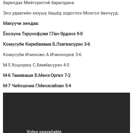
барилдах Миёгорютэй барилдана.
Энэ удаагийн кюүшү башёд зодоглох Монгол бөхчүүд:
Макүүчи зиндаа:
Ёкозүна Тэрүнофүжи Г.Ган-Эрдэнэ 9-0
Комүсүби Кирибаяама Б.Лхагвасүрэн 3-6
Комүсүби Ичиножо А.Ичинноров 3-6
М-5 Хошорюү С.Бямбасүрэн 4-5
М-6 Тамаваши Б.Мөнх-Оргил 7-2
М-7 Чиёошома Г.Мөнхсайхан 5-4