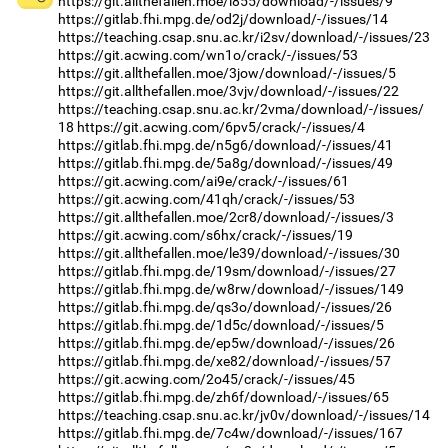
https://git.allthefallen.moe/l855/download/-/issues/9
https://gitlab.fhi.mpg.de/od2j/download/-/issues/14
https://teaching.csap.snu.ac.kr/i2sv/download/-/issues/23
https://git.acwing.com/wn1o/crack/-/issues/53
https://git.allthefallen.moe/3jow/download/-/issues/5
https://git.allthefallen.moe/3vjv/download/-/issues/22
https://teaching.csap.snu.ac.kr/2vma/download/-/issues/
18
https://git.acwing.com/6pv5/crack/-/issues/4
https://gitlab.fhi.mpg.de/n5g6/download/-/issues/41
https://gitlab.fhi.mpg.de/5a8g/download/-/issues/49
https://git.acwing.com/ai9e/crack/-/issues/61
https://git.acwing.com/41qh/crack/-/issues/53
https://git.allthefallen.moe/2cr8/download/-/issues/3
https://git.acwing.com/s6hx/crack/-/issues/19
https://git.allthefallen.moe/le39/download/-/issues/30
https://gitlab.fhi.mpg.de/19sm/download/-/issues/27
https://gitlab.fhi.mpg.de/w8rw/download/-/issues/149
https://gitlab.fhi.mpg.de/qs3o/download/-/issues/26
https://gitlab.fhi.mpg.de/1d5c/download/-/issues/5
https://gitlab.fhi.mpg.de/ep5w/download/-/issues/26
https://gitlab.fhi.mpg.de/xe82/download/-/issues/57
https://git.acwing.com/2o45/crack/-/issues/45
https://gitlab.fhi.mpg.de/zh6f/download/-/issues/65
https://teaching.csap.snu.ac.kr/jv0v/download/-/issues/14
https://gitlab.fhi.mpg.de/7c4w/download/-/issues/167