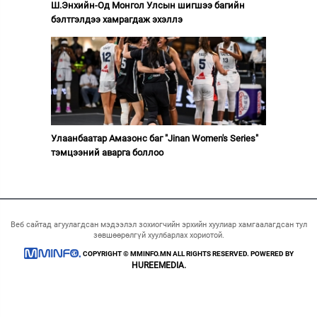
Ш.Энхийн-Од Монгол Улсын шигшээ багийн
бэлтгэлдээ хамрагдаж эхэллэ
Улаанбаатар Амазонс баг "Jinan Women's Series"
тэмцээний аварга боллоо
Веб сайтад агуулагдсан мэдээлэл зохиогчийн эрхийн хуулиар хамгаалагдсан тул
зөвшөөрөлгүй хуулбарлах хориотой.
COPYRIGHT © MMINFO.MN ALL RIGHTS RESERVED. POWERED BY
HUREEMEDIA.