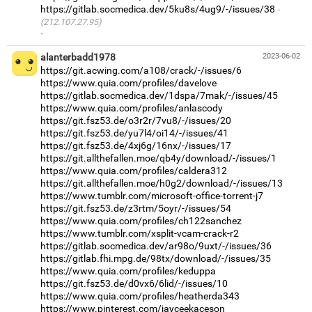
https://gitlab.socmedica.dev/5ku8s/4ug9/-/issues/38
(212.107.27.95)
·
alanterbadd1978
2023-06-02
https://git.acwing.com/a108/crack/-/issues/6
https://www.quia.com/profiles/davelove
https://gitlab.socmedica.dev/1dspa/7mak/-/issues/45
https://www.quia.com/profiles/anlascody
https://git.fsz53.de/o3r2r/7vu8/-/issues/20
https://git.fsz53.de/yu7l4/oi14/-/issues/41
https://git.fsz53.de/4xj6g/16nx/-/issues/17
https://git.allthefallen.moe/qb4y/download/-/issues/1
https://www.quia.com/profiles/caldera312
https://git.allthefallen.moe/h0g2/download/-/issues/13
https://www.tumblr.com/microsoft-office-torrent-j7
https://git.fsz53.de/z3rtm/5oyr/-/issues/54
https://www.quia.com/profiles/ch122sanchez
https://www.tumblr.com/xsplit-vcam-crack-r2
https://gitlab.socmedica.dev/ar98o/9uxt/-/issues/36
https://gitlab.fhi.mpg.de/98tx/download/-/issues/35
https://www.quia.com/profiles/keduppa
https://git.fsz53.de/d0vx6/6lid/-/issues/10
https://www.quia.com/profiles/heatherda343
https://www.pinterest.com/jayceekaceson