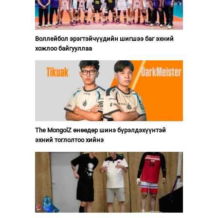
Воллейбол эрэгтэйчүүдийн шигшээ баг эхний
хожлоо байгууллаа
The MongolZ өнөөдөр шинэ бүрэлдэхүүнтэй
эхний тоглолтоо хийнэ