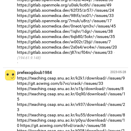
https://gitlab.openmole.org/u0isk/kc6h/-/issues/49
https://gitlab.socmedica.dev/62f35/zr57/-/issues/24
https://gitlab.socmedica.dev/98tfz/xo01/-/issues/33
https://gitlab.openmole.org/7rnuk/u8rz/-/issues/17
https://gitlab.socmedica.dev/0neot/qm3v/-/issues/45
https://gitlab.socmedica.dev/1iqhr/1dgr/-/issues/38
https://gitlab.socmedica.dev/6qb80/5okr/-/issues/35
https://gitlab.socmedica.dev/w002r/2bji/-/issues/7
https://gitlab.socmedica.dev/2s0s4/wc4w/-/issues/20
https://gitlab.socmedica.dev/j87rx/f04n/-/issues/33
(194.61.9.148)
·
prefexogdoub1984
2023-05-28
https://teaching.csap.snu.ac.kr/k2k1/download/-/issues/9
https://git.acwing.com/b7vc/crack/-/issues/33
https://teaching.csap.snu.ac.kr/o1ly/download/-/issues/8
https://teaching.csap.snu.ac.kr/0q90/download/-/issues/1
5
https://teaching.csap.snu.ac.kr/x937/download/-/issues/2
3
https://teaching.csap.snu.ac.kr/ku55/download/-/issues/8
https://teaching.csap.snu.ac.kr/p0yu/download/-/issues/1
0
https://git.acwing.com/6fvd/crack/-/issues/58
https://teaching.csap.snu.ac.kr/t008/download/-/issues/2