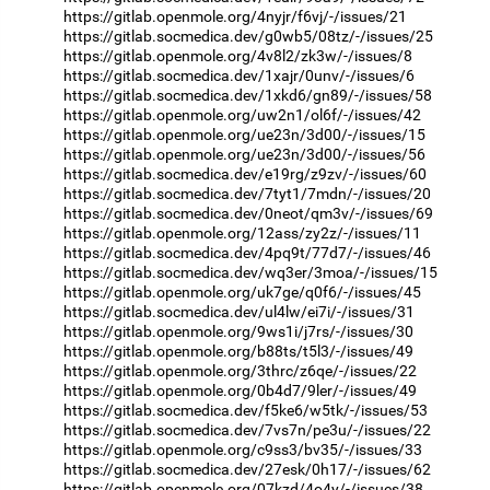
https://gitlab.openmole.org/4nyjr/f6vj/-/issues/21
https://gitlab.socmedica.dev/g0wb5/08tz/-/issues/25
https://gitlab.openmole.org/4v8l2/zk3w/-/issues/8
https://gitlab.socmedica.dev/1xajr/0unv/-/issues/6
https://gitlab.socmedica.dev/1xkd6/gn89/-/issues/58
https://gitlab.openmole.org/uw2n1/ol6f/-/issues/42
https://gitlab.openmole.org/ue23n/3d00/-/issues/15
https://gitlab.openmole.org/ue23n/3d00/-/issues/56
https://gitlab.socmedica.dev/e19rg/z9zv/-/issues/60
https://gitlab.socmedica.dev/7tyt1/7mdn/-/issues/20
https://gitlab.socmedica.dev/0neot/qm3v/-/issues/69
https://gitlab.openmole.org/12ass/zy2z/-/issues/11
https://gitlab.socmedica.dev/4pq9t/77d7/-/issues/46
https://gitlab.socmedica.dev/wq3er/3moa/-/issues/15
https://gitlab.openmole.org/uk7ge/q0f6/-/issues/45
https://gitlab.socmedica.dev/ul4lw/ei7i/-/issues/31
https://gitlab.openmole.org/9ws1i/j7rs/-/issues/30
https://gitlab.openmole.org/b88ts/t5l3/-/issues/49
https://gitlab.openmole.org/3thrc/z6qe/-/issues/22
https://gitlab.openmole.org/0b4d7/9ler/-/issues/49
https://gitlab.socmedica.dev/f5ke6/w5tk/-/issues/53
https://gitlab.socmedica.dev/7vs7n/pe3u/-/issues/22
https://gitlab.openmole.org/c9ss3/bv35/-/issues/33
https://gitlab.socmedica.dev/27esk/0h17/-/issues/62
https://gitlab.openmole.org/07kzd/4o4y/-/issues/38