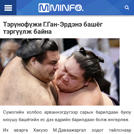
Эхлэл
Тэрүнофүжи Г.Ган-Эрдэнэ башёг
тэргүүлж байна
Цаг агаар
Валют ханш
Улс төр
Эдийн засаг
Үзэл бодол
Спорт
Нийгэм
Сүмогийн холбоо арваннэгдүгээр сарын барилдаан буюу
Дэлхий
кюүшү башёгийн ес дэх өдрийн барилдаан болж өнгөрлөө.
Их аварга Хакүхо М.Даваажаргал зодог тайлснаар
Энтертайнмэнт