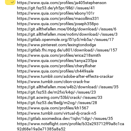
https://www.quia.com/profiles/ja405stephenson
https://git.fsz53.de/yh5pr/9lld/-/issues/41
https://www.quia.com/profiles/ebony101r
https://www.quia.com/profiles/macollins331
https://www.quia.com/profiles/joseph358po
https://git.allthefallen.moe/06dg/download/-/issues/6
https://git.allthefallen.moe/no6m/download/-/issues/3
https://gitlab.openmole.org/l51p5/mb5a/-/issues/17
https://www.pinterest.com/lexingtondodge
https://gitlab.fhi.mpg.de/u801/download/-/issues/157
https://www.quia.com/profiles/erica218smith
https://www.quia.com/profiles/tanya235pa
https://www.quia.com/profiles/cherylfisher
https://www.quia.com/profiles/ch449sale
https://www.tumblr.com/adobe-after-effects-crackar
https://www.tumblr.com/clion-crack-hw
https://git.allthefallen.moe/s4b2/download/-/issues/35
https://git.fsz53.de/m2fxi/k4qi/-/issues/23
https://git.acwing.com/53bl/crack/-/issues/33
https://git.fsz53.de/8edjj/m2og/-/issues/28
https://www.quia.com/profiles/kh1567
https://www.tumblr.com/virtual-dj-crack-n5
https://gitlab.socmedica.dev/1iqhr/1dgr/-/issues/35
https://www.noteflight.com/profile/b32e293712ff9a8c1ca
92d68e19a0e71385a8a52