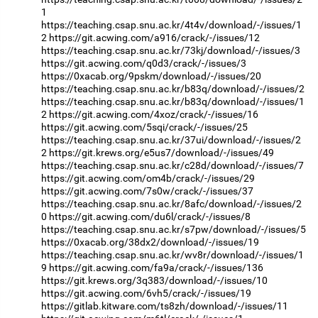
1
https://teaching.csap.snu.ac.kr/4t4v/download/-/issues/1
2
https://git.acwing.com/a916/crack/-/issues/12
https://teaching.csap.snu.ac.kr/73kj/download/-/issues/3
https://git.acwing.com/q0d3/crack/-/issues/3
https://0xacab.org/9pskm/download/-/issues/20
https://teaching.csap.snu.ac.kr/b83q/download/-/issues/2
https://teaching.csap.snu.ac.kr/b83q/download/-/issues/1
2
https://git.acwing.com/4xoz/crack/-/issues/16
https://git.acwing.com/5sqi/crack/-/issues/25
https://teaching.csap.snu.ac.kr/37ui/download/-/issues/2
2
https://git.krews.org/e5us7/download/-/issues/49
https://teaching.csap.snu.ac.kr/c28d/download/-/issues/7
https://git.acwing.com/om4b/crack/-/issues/29
https://git.acwing.com/7s0w/crack/-/issues/37
https://teaching.csap.snu.ac.kr/8afc/download/-/issues/2
0
https://git.acwing.com/du6l/crack/-/issues/8
https://teaching.csap.snu.ac.kr/s7pw/download/-/issues/5
https://0xacab.org/38dx2/download/-/issues/19
https://teaching.csap.snu.ac.kr/wv8r/download/-/issues/1
9
https://git.acwing.com/fa9a/crack/-/issues/136
https://git.krews.org/3q383/download/-/issues/10
https://git.acwing.com/6vh5/crack/-/issues/19
https://gitlab.kitware.com/ts8zh/download/-/issues/11