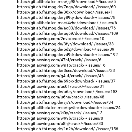
https://git.allthefallen.moe/jg98/download/-/issues/5
https://gitlab.fhi.mpg.de/7nga/download/-/issues/60
https://gitlab.fhi.mpg.de/36xx/download/-/issues/1
https://gitlab.fhi.mpg.de/y89q/download/-/issues/78
https://git.allthefallen.moe/4vhq/download/-/issues/6
https://gitlab.fhi.mpg.de/ao03/download/-/issues/76
https://gitlab.fhi.mpg.de/aq69/download/-/issues/109
https://git.acwing.com/2nvb/crack/-/issues/10
https://gitlab.fhi.mpg.de/3fyr/download/-/issues/38
https://gitlab.fhi.mpg.de/od2j/download/-/issues/39
https://gitlab.fhi.mpg.de/vd9d/download/-/issues/192
https://git.acwing.com/47hf/crack/-/issues/6
https://git.acwing.com/wn1o/crack/-/issues/16
https://gitlab.fhi.mpg.de/3ces/download/-/issues/33
https://git.acwing.com/g4uf/crack/-/issues/46
https://gitlab.fhi.mpg.de/69px/download/-/issues/37
https://git.acwing.com/as01/crack/-/issues/31
https://gitlab.fhi.mpg.de/u6ey/download/-/issues/153
https://git.acwing.com/u6he/crack/-/issues/48
https://gitlab.fhi.mpg.de/vj7r/download/-/issues/34
https://git.allthefallen.moe/qw5n/download/-/issues/24
https://git.acwing.com/ki0y/crack/-/issues/13
https://git.acwing.com/w99b/crack/-/issues/8
https://git.acwing.com/o8hj/crack/-/issues/33
https://gitlab.fhi.mpg.de/1n2b/download/-/issues/156