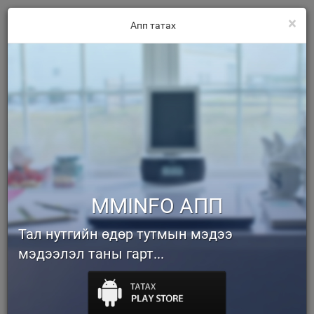
×
Апп татах
MMINFO АПП
Тал нутгийн өдөр тутмын мэдээ
мэдээлэл таны гарт...