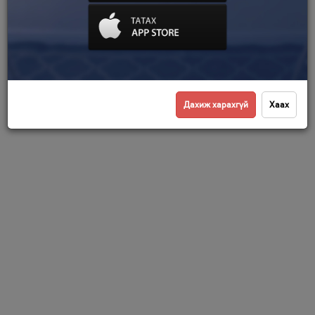
Дахиж харахгүй
Хаах