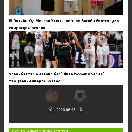
Ш.Энхийн-Од Монгол Улсын шигшээ багийн бэлтгэлдээ
хамрагдаж эхэллэ
Улаанбаатар Амазонс баг "Jinan Women's Series"
тэмцээний аварга боллоо
2026-08-06
СҮҮЛД НЭМЭГДСЭН МЭДЭЭ