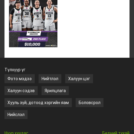
Түлхүүр үг
Фото мэдээ
Нийтлэл
Халуун цэг
Халуун сэдэв
Ярилцлага
Хууль зүй, дотоод хэргийн яам
Боловсрол
Нийслэл
Нүүр хуудас
Бидний тухай