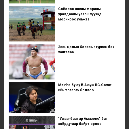
Соёолон насны морины
уралдааны үеэр 3 хүүхэд
мориноос унажээ
Заан цолын болзлыг гурван бөх
хангалаа
Mzinho буюу Б.Аюуш BC.Game-
ийн тоглогч боллоо
"Улаанбаатар Амазонс" баг
хоёрдугаар байрт орлоо