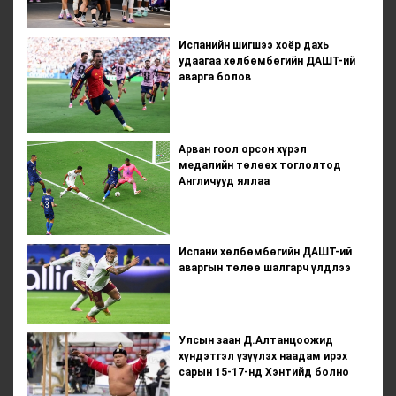
Испанийн шигшээ хоёр дахь
удаагаа хөлбөмбөгийн ДАШТ-ий
аварга болов
Арван гоол орсон хүрэл
медалийн төлөөх тоглолтод
Англичууд яллаа
Испани хөлбөмбөгийн ДАШТ-ий
аваргын төлөө шалгарч үлдлээ
Улсын заан Д.Алтанцоожид
хүндэтгэл үзүүлэх наадам ирэх
сарын 15-17-нд Хэнтийд болно