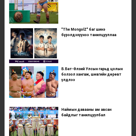
"The MongolZ" баг шинэ
бүрэлдэхүүнээ танилцууллаа
Б.Бат-Өлзий Улсын гарьд цолын
болзол хангаж, шөвгийн дөрөвт
үлдлээ
Наймын давааны ам авсан
байдлыг танилцуулбал