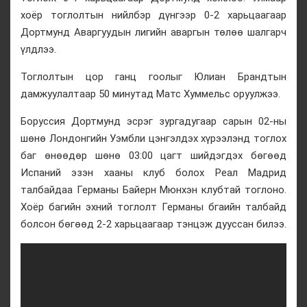
хоёр тоглолтын нийлбэр дүнгээр 0-2 харьцаагаар
Дортмунд Аваргуудын лигийн аваргын төлөө шалгарч
үлдлээ.
Тоглолтын цор ганц гоолыг Юлиан Брандтын
дамжуулалтаар 50 минутад Матс Хуммельс оруулжээ.
Боруссия Дортмунд эсрэг зургадугаар сарын 02-ны
шөнө Лондонгийн Уэмбли цэнгэлдэх хүрээлэнд тоглох
баг өнөөдөр шөнө 03:00 цагт шийдэгдэх бөгөөд
Испаний эзэн хааны клуб болох Реал Мадрид
талбайдаа Германы Байерн Мюнхэн клубтай тоглоно.
Хоёр багийн эхний тоглолт Германы бгаийн талбайд
болсон бөгөөд 2-2 харьцаагаар тэнцэж дууссан билээ.