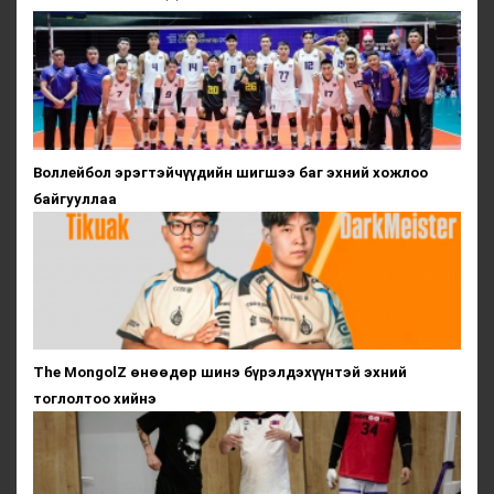
Воллейбол эрэгтэйчүүдийн шигшээ баг эхний хожлоо
байгууллаа
The MongolZ өнөөдөр шинэ бүрэлдэхүүнтэй эхний
тоглолтоо хийнэ