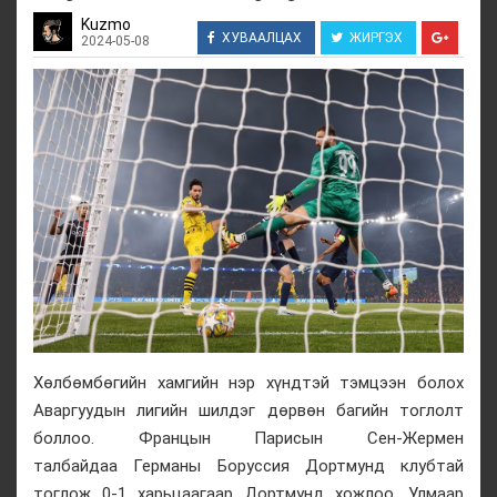
Kuzmo
ХУВААЛЦАХ
ЖИРГЭХ
2024-05-08
Хөлбөмбөгийн хамгийн нэр хүндтэй тэмцээн болох
Аваргуудын лигийн шилдэг дөрвөн багийн тоглолт
боллоо. Францын Парисын Сен-Жермен
талбайдаа Германы Боруссия Дортмунд клубтай
тоглож 0-1 харьцаагаар Дортмунд хожлоо. Улмаар