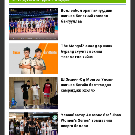
Воллейбол эрэгтэйчүүдийн
шигшээ баг эхний хожлоо
байгууллаа
The MongolZ өнөөдөр шинэ
бүрэлдэхүүнтэй эхний
тоглолтоо хийнэ
Ш.Энхийн-Од Монгол Улсын
шигшээ багийн бэлтгэлдээ
хамрагдаж эхэллэ
Улаанбаатар Амазонс баг "Jinan
Women's Series" тэмцээний
аварга боллоо