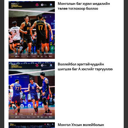
Монголын баг хүрэл медалийн
төлөө тоглохоор боллоо
Воллейбол эрэгтэйчүүдийн
шигшээ баг А хэсгийг тэргүүллээ
Монгол Улсын волейболын