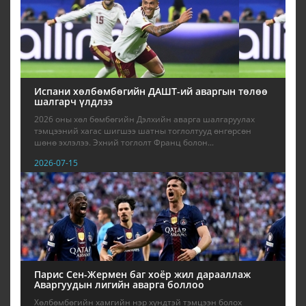
Испани хөлбөмбөгийн ДАШТ-ий аваргын төлөө
шалгарч үлдлээ
2026 оны хөл бөмбөгийн Дэлхийн аварга шалгаруулах
тэмцээний хагас шигшээ шатны тоглолтууд өнгөрсөн
шөнө эхлэлээ. Эхний тоглолт Франц болон...
2026-07-15
Парис Сен-Жермен баг хоёр жил дарааллаж
Аваргуудын лигийн аварга боллоо
Хөлбөмбөгийн хамгийн нэр хүндтэй тэмцээн болох