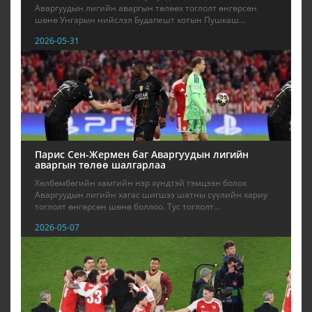
Аваргуудын лигийн аваргын төлөөх тоглолт өнгөрсөн
шөнө Унгарын нийслэл Будапешт хотын Пушкаш...
2026-05-31
Парис Сен-Жермен баг Аваргуудын лигийн
аваргын төлөө шалгарлаа
Хөлбөмбөгийн хамгийн нэр хүндтэй тэмцээн болох
Аваргуудын лигийн хагас шигшээ шатны сүүлийн хариу
тоглолт өнгөрсөн шөнө боллоо. Тус тоглолт...
2026-05-07