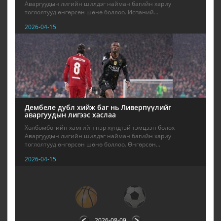
Аваргуудын лигийн шилдэг найман багийн хариу
тоглолтууд өнгөрсөн шөнө боллоо. Испаний...
2026-04-15
Дембеле дубл хийж баг нь Ливерпүүлийг
аваргуудын лигээс хаслаа
Хөлбөмбөгийн хамгийн нэр хүндтэй тэмцээн болох
Аваргуудын лигийн шилдэг найман багийн хариу
тоглолтууд өнгөрсөн шөнө боллоо. Өнгөрсөн...
2026-04-15
1
2
3
4
5
6
7
8
9
2026-08-09