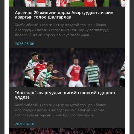
Арсенал 20 жилийн дараа Аваргуудын лигийн
аваргын төлөө шалгарлаа
Хөлбөмбөгийн хамгийн нэр хүндтэй тэмцээн болох
Аваргуудын лигийн хагас шигшээн хариу тоглолтууд
боллоо. Английн Арсенал клуб талбайдаа...
2026-05-06
"Арсенал" аваргуудын лигийн шөвгийн дөрөвт
үлдлээ
Хөлбөмбөгийн хамгийн нэр хүндтэй тэмцээн болох
Аваргуудын лигийн шилдэг найман багийн хариу
тоглолтууд өнгөрсөн шөнө боллоо. Английн...
2026-04-16