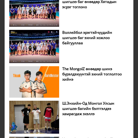
шигшээ баг өнөөдөр Хятадын
эсрэг тоглоно
Воллейбол эрэгтэйчүүдийн
шигшээ баг эхний хожлоо
байгууллаа
The MongolZ өнөөдөр шинэ
бүрэлдэхүүнтэй эхний тоглолтоо
хийнэ
Ш.Энхийн-Од Монгол Улсын
шигшээ багийн бэлтгэлдээ
хамрагдаж эхэллэ