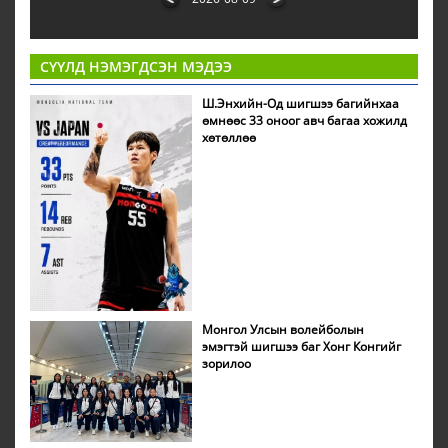
СҮҮЛД НЭМЭГДСЭН МЭДЭЭ
Ш.Энхийн-Од шигшээ багийнхаа
өмнөөс 33 оноог авч багаа хожилд
хөтөллөө
Монгол Улсын волейболын
эмэгтэй шигшээ баг Хонг Конгийг
зорилоо