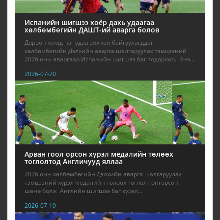
Испанийн шигшээ хоёр дахь удаагаа
хөлбөмбөгийн ДАШТ-ий аварга болов
Дөрвөн жилд нэг удаа зохион байгуулагддаг
хөлбөмбөгийн Дэлхийн аварга шалгаруулах тэмцээний
2026 оны аваргаар Испанийн шигшээ баг тодорлоо. Энэ...
2026-07-20
Арван гоол орсон хүрэл медалийн төлөөх
тоглолтод Англичууд яллаа
2026 оны хөлбөмбөгийн Дэлхийн аварга шалгаруулах
тэмцээний хүрэл медалийн төлөөх тоглолт өнгөрсөн
шөнө болж Английн шигшээ баг хүрэл...
2026-07-19