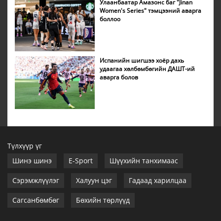
Улаанбаатар Амазонс баг "Jinan
Women's Series" тэмцээний аварга
боллоо
Испанийн шигшээ хоёр дахь
удаагаа хөлбөмбөгийн ДАШТ-ий
аварга болов
Түлхүүр үг
Шинэ шинэ
E-Sport
Шүүхийн танхимаас
Сэрэмжлүүлэг
Халуун цэг
Гадаад харилцаа
Сагсанбөмбөг
Бөхийн төрлүүд