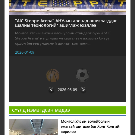
“AIC Steppe Arena” АНУ-ын аренад ашиглагддаг
шалны технологийг ашиглаж эхэллээ
Монгол Улсын анхны олон улсын стандарт бүхий “AIC
Steppe Arena” нь улирал үл харгалзан ажиллах битүү
ордон бөгөөд үндэсний шилдэг компани...
2026-01-09
1
2
2026-08-09
СҮҮЛД НЭМЭГДСЭН МЭДЭЭ
Монгол Улсын волейболын
эмэгтэй шигшээ баг Хонг Конгийг
зорилоо