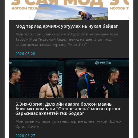
Мод тариад арчилж ургуулах нь чухал байдаг
Монгол Улсын Ерөнхийлөгч У.Хүрэлсүхийн санаачилсан
Тэрбум Мод Үндэсний Хөдөлгөөн-д нэгдэн, 3 сая мод
тарих амлалтынхаа хүрээнд “Ачит-Ихт”...
2026-05-28
Б.Энх-Оргил: Дэлхийн аварга болсон маань
Ачит ихт компани “Степпе арена” мөсөн өргөөг
барьснаас эхлэлтэй гэж боддог
Монголын холимог тулааны спортын шинэ түүхийг Б.Энх-
Оргил бичиж...
2026-05-27