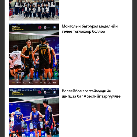
Монголын баг хүрэл медалийн
төлөө тоглохоор боллоо
Воллейбол эрэгтэйчүүдийн
шигшээ баг А хэсгийг тэргүүллээ