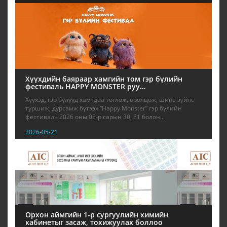
Хүүхдийн баяраар хамгийн том гэр бүлийн
фестиваль HAPPY MONSTER руу…
Хүүхэд, гэр бүлүүд хамтдаа тоглож, оролцож, шинэ зүйлс
туршиж, дурсамж бүтээх “Happy Monster” гэр бүлийн
фестиваль 2026 оны 05-р сарын 30, 31 болон...
2026-05-21
Орхон аймгийн 1-р сургуулийн химийн
кабинетыг засаж, тохижуулах боллоо