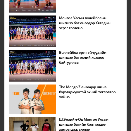
Монгол Улсын волейболын
шигшээ баг өнөөдөр Хятадын
эсрэг тоглоно
Воллейбол эрэгтэйчүүдийн
шигшээ баг эхний хожлоо
байгууллаа
The MongolZ өнөөдөр шинэ
бүрэлдэхүүнтэй эхний тоглолтоо
хийнэ
Ш.Энхийн-Од Монгол Улсын
шигшээ багийн бэлтгэлдээ
хамрагдаж эхэллэ