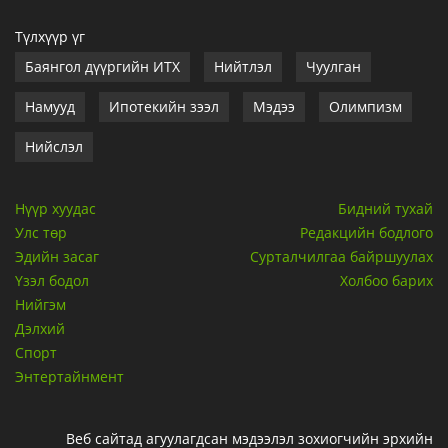
Түлхүүр үг
Баянгол дүүргийн ИТХ
Нийтлэл
Чуулган
Намууд
Ипотекийн зээл
Мэдээ
Олимпизм
Нийслэл
Нүүр хуудас
Бидний тухай
Улс төр
Редакцийн бодлого
Эдийн засаг
Сурталчилгаа байршуулах
Үзэл бодол
Холбоо барих
Нийгэм
Дэлхий
Спорт
Энтертайнмент
Веб сайтад агуулагдсан мэдээлэл зохиогчийн эрхийн