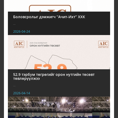
Боловсролыг дэмжигч “Ачит-Ихт” ХХК
...
2026-04-24
52.9 тэрбум төгрөгийг орон нутгийн төсөвт
төвлөрүүлжээ
...
2026-04-14