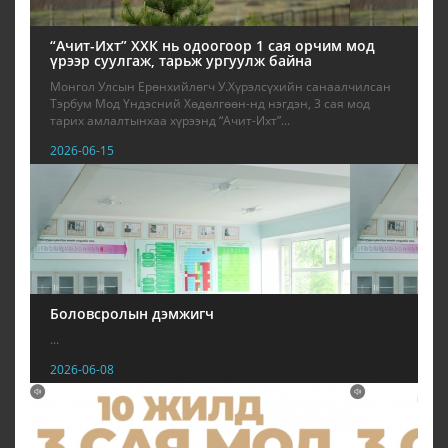
“Ачит-Ихт” ХХК нь одоогоор 1 сая орчим мод
үрээр суулгаж, тарьж ургуулж байна
Монгол Улсын Ерөнхийлөгч У.Хүрэлсүхийн санаалчилсан
Тэрбум Мод Үндэсний Хөдөлгөөн-нд нэгдэн, 3 сая мод
тарих амлалтынхаа хүрээнд “Ачит-Ихт”...
2026-06-15
Боловсролын дэмжигч
...
2026-06-08