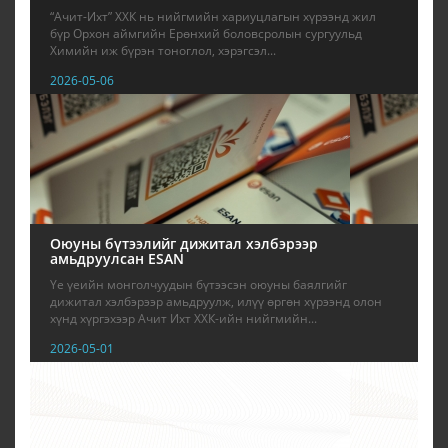
“Ачит-Ихт” ХХК нь нийгмийн хариуцлагын хүрээнд жил
бүр Орхон аймгийн Ерөнхий боловсролын сургуульд
Химийн иж бүрэн тоноглол, хэрэгсэл...
2026-05-06
Оюуны бүтээлийг дижитал хэлбэрээр
амьдруулсан ESAN
Үе үеийн монголчуудын бүтээсэн оюуны баялгийг
дижитал хэлбэрээр амьдруулж, илүү өргөн хүрээнд олон
хүнд хүргэхээр Ачит Ихт ХХК-ийн нийгмийн...
2026-05-01