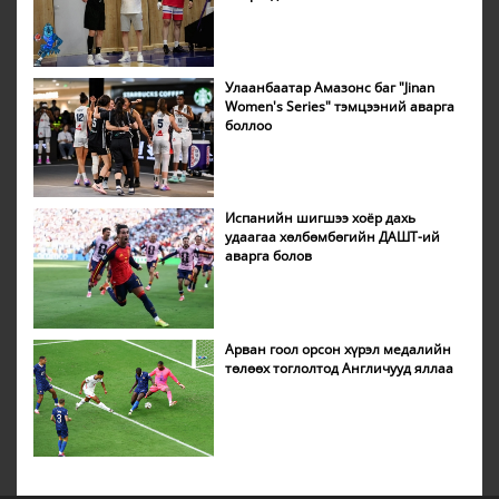
Улаанбаатар Амазонс баг "Jinan
Women's Series" тэмцээний аварга
боллоо
Испанийн шигшээ хоёр дахь
удаагаа хөлбөмбөгийн ДАШТ-ий
аварга болов
Арван гоол орсон хүрэл медалийн
төлөөх тоглолтод Англичууд яллаа