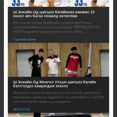
Ш.Энхийн-Од шигшээ багийнхаа өмнөөс 33
оноог авч багаа хожилд хөтөллөө
Ази тивийн сагсан бөмбөгийн хүчирхэг баг Японы
шигшээтэй Монгол Улсын шигшээ баг “NIPPON LIFE CUP
2026” тэмцээний хүрээнд хоёр тоглолт хийнэ....
7 цагийн өмнө
Ш.Энхийн-Од Монгол Улсын шигшээ багийн
бэлтгэлдээ хамрагдаж эхэллэ
Монголын сагсан бөмбөгийн шигшээ багийн өргөтгөсөн
бүрэлдэхүүн дөрөв дэх өдрөө бэлтгэл хийж байна. Тэд 2029
оны Ази тивийн аварга шалгаруулах...
2026-07-23