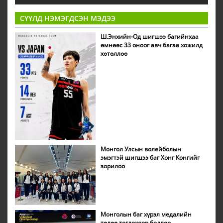
СҮҮЛД НЭМЭГДСЭН МЭДЭЭ
Ш.Энхийн-Од шигшээ багийнхаа
өмнөөс 33 оноог авч багаа хожилд
хөтөллөө
Монгол Улсын волейболын
эмэгтэй шигшээ баг Хонг Конгийг
зорилоо
Монголын баг хүрэл медалийн
төлөө тоглохоор боллоо