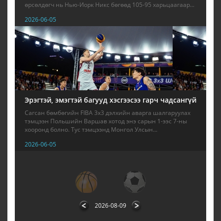
өрсөлдөгч нь Нью-Иорк Никс бөгөөд 105-95 харьцаагаар...
2026-06-05
Эрэгтэй, эмэгтэй багууд хэсгээсээ гарч чадсангүй
Сагсан бөмбөгийн FIBA 3x3 дэлхийн аварга шалгаруулах
тэмцээн Польшийн Варшав хотод энэ сарын 1-ээс 7-ны
хооронд болно. Тус тэмцээнд Монгол Улсын...
2026-06-05
1
2
3
4
5
6
7
8
9
2026-08-09