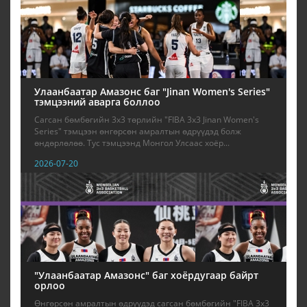
Улаанбаатар Амазонс баг "Jinan Women's Series"
тэмцээний аварга боллоо
Сагсан бөмбөгийн 3х3 төрлийн "FIBA 3x3 Jinan Women's
Series" тэмцээн өнгөрсөн амралтын өдрүүдэд болж
өндөрлөлөө. Тус тэмцээнд Монгол Улсаас хоёр...
2026-07-20
"Улаанбаатар Амазонс" баг хоёрдугаар байрт
орлоо
Өнгөрсөн амралтын өдрүүдэд сагсан бөмбөгийн "FIBA 3x3