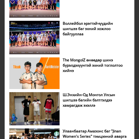
Воллейбол эрэгтэйчүүдийн
шигшээ баг эхний хожлоо
байгууллаа
The MongolZ өнөөдөр шинэ
бүрэлдэхүүнтэй эхний тоглолтоо
хийнэ
Ш.Энхийн-Од Монгол Улсын
шигшээ багийн бэлтгэлдээ
хамрагдаж эхэллэ
Улаанбаатар Амазонс баг "Jinan
Women's Series" тэмцээний аварга