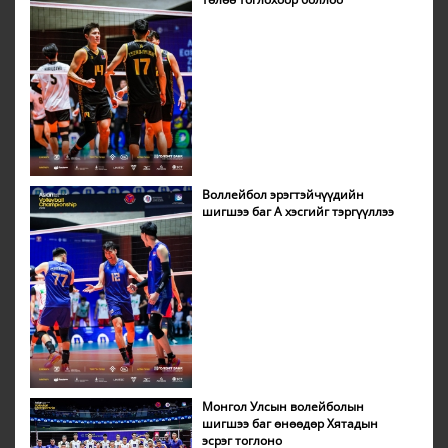
Воллейбол эрэгтэйчүүдийн
шигшээ баг А хэсгийг тэргүүллээ
Монгол Улсын волейболын
шигшээ баг өнөөдөр Хятадын
эсрэг тоглоно