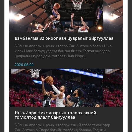
Вэмбаняма 32 оноог авч цувралыг ойртууллаа
NBA-ын аваргын цомын төлөө Сан Антонио болон Нью-
Иорк Никс багууд үлдээд байгаа билээ. Тэгвэл өнөөдөр
цувралын гурав дахь тоглолт Нью-Иорк...
2026-06-09
Нью-Иорк Никс аваргын төлөөх эхний
тоглолтод ялалт байгууллаа
NBA-ын аваргын цомын төлөөх эхний тоглолт өчигдөр
Сан Антонио Спөрс багийн талбайд боллоо. Тэдний