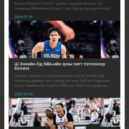
Xiantao Women's Series" цуврал тэмцээн боллоо. Тус
тэмцээнд Монголын Улсаас Стив Сөр дасгалжуулагчтай...
2026-07-06
Ш.Энхийн-Од NBА-ийн зуны лигт тоглохоор
болжээ
Гавьяат тамирчн Ц.Шаравжамцын хүү Ш.Энхийн-Од
коллежид дөрвөн жил сураад энэ жил АНУ-ын Үндэсний
сагсан бөмбөгийн холбоо (NBA)-ны 2026 оны драфтад...
2026-06-26