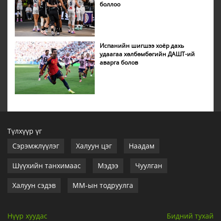
боллоо
Испанийн шигшээ хоёр дахь
удаагаа хөлбөмбөгийн ДАШТ-ий
аварга болов
Түлхүүр үг
Сэрэмжлүүлэг
Халуун цэг
Наадам
Шүүхийн танхимаас
Мэдээ
Чуулган
Халуун сэдэв
ММ-ын тодруулга
Нүүр хуудас
Бидний тухай