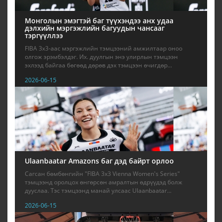
Монголын эмэгтэй баг түүхэндээ анх удаа
дэлхийн мэргэжлийн багуудын чансааг
тэргүүллээ
FIBA 3x3-аас мэргэжлийн тэмцээний амжилтаар оноо
олгож эрэмбэлдэг. Их. дуулгын энэ улирлын тэмцээн
эхлээд байгаа бөгөөд дөрөв дэх тэмцээн өчигдөр...
2026-06-15
Ulaanbaatar Amazons баг дэд байрт орлоо
Сагсан бөмбөнгийн "FIBA 3x3 Vienna Women's Series"
тэмцээнд оролцох өнгөрсөн амралтын өдрүүдэд болж
дууслаа. Тэс тэмцээнд манай улсаас Ulaanbaatar...
2026-06-15