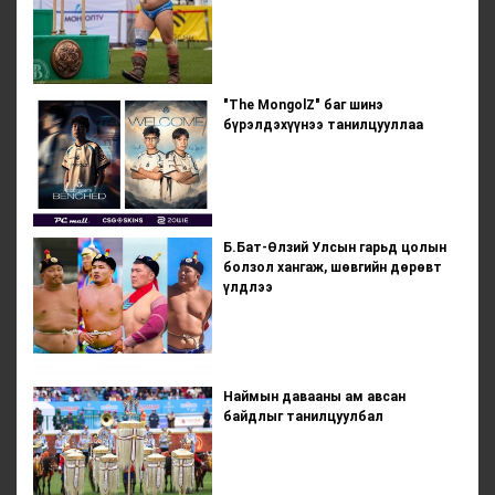
"The MongolZ" баг шинэ
бүрэлдэхүүнээ танилцууллаа
Б.Бат-Өлзий Улсын гарьд цолын
болзол хангаж, шөвгийн дөрөвт
үлдлээ
Наймын давааны ам авсан
байдлыг танилцуулбал