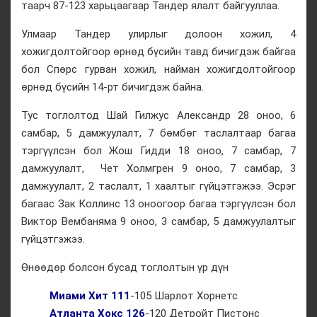
таарч 87-123 харьцаагаар Тандер ялалт байгууллаа.
Улмаар Тандер улирлыг долоон хожил, 4
хожигдолтойгоор өрнөд бүсийн тавд бичигдэж байгаа
бол Спөрс гурван хожил, найман хожигдолтойгоор
өрнөд бүсийн 14-рт бичигдэж байна.
Тус тоглолтод Шай Гилжус Александр 28 оноо, 6
самбар, 5 дамжуулалт, 7 бөмбөг таслалтаар багаа
тэргүүлсэн бол Жош Гидди 18 оноо, 7 самбар, 7
дамжуулалт, Чет Холмгрен 9 оноо, 7 самбар, 3
дамжуулалт, 2 таслалт, 1 хаалтыг гүйцэтгэжээ. Эсрэг
багаас Зак Коллинс 13 оноогоор багаа тэргүүлсэн бол
Виктор Вембаняма 9 оноо, 3 самбар, 5 дамжуулалтыг
гүйцэтгэжээ.
Өнөөдөр болсон бусад тоглолтын үр дүн
Миами Хит 111
-105 Шарлот Хорнетс
Атланта Хокс 126
-120 Детройт Пистонс