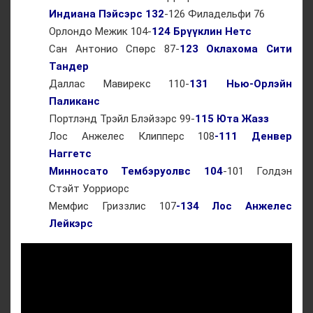
Индиана Пэйсэрс 132
-126 Филадельфи 76
Орлондо Межик 104-
124 Брүүклин Нетс
Сан Антонио Спөрс 87-
123 Оклахома Сити
Тандер
Даллас Мавирекс 110-
131 Нью-Орлэйн
Паликанс
Портлэнд Трэйл Блэйзэрс 99-
115 Юта Жазз
Лос Анжелес Клипперс 108
-111 Денвер
Наггетс
Минносато Тембэруолвс 104
-101 Голдэн
Стэйт Уорриорс
Мемфис Гриззлис 107
-134 Лос Анжелес
Лейкэрс