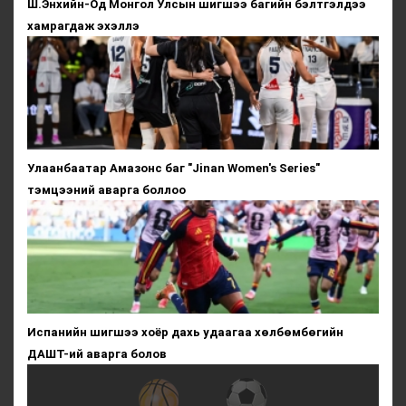
Ш.Энхийн-Од Монгол Улсын шигшээ багийн бэлтгэлдээ
хамрагдаж эхэллэ
Улаанбаатар Амазонс баг "Jinan Women's Series"
тэмцээний аварга боллоо
Испанийн шигшээ хоёр дахь удаагаа хөлбөмбөгийн
ДАШТ-ий аварга болов