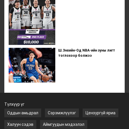
Ш.Энхийн-Од NBА-ийн зуны лигт
тоглохоор болжээ
Түлхүүр үг
Оддын амьдрал
Сэрэмжлүүлэг
Цензургүй яриа
Халуун сэдэв
Аймгуудын мэдээлэл