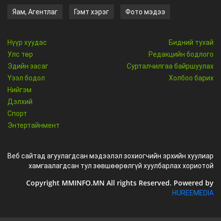
Яам, Агентлаг
Гэмт хэрэг
Фото мэдээ
Нүүр хуудас
Бидний тухай
Улс төр
Редакцийн бодлого
Эдийн засаг
Сурталчилгаа байршуулах
Үзэл бодол
Холбоо барих
Нийгэм
Дэлхий
Спорт
Энтертайнмент
Веб сайтад агуулагдсан мэдээлэл зохиогчийн эрхийн хуулиар
хамгаалагдсан тул зөвшөөрөлгүй хуулбарлах хориотой
Copyright MMINFO.MN All rights Reserved. Powered by
HUREEMEDIA