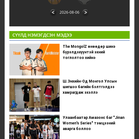
2026-08-06
СҮҮЛД НЭМЭГДСЭН МЭДЭЭ
The MongolZ өнөөдөр шинэ
бүрэлдэхүүнтэй эхний
тоглолтоо хийнэ
Ш.Энхийн-Од Монгол Улсын
шигшээ багийн бэлтгэлдээ
хамрагдаж эхэллэ
Улаанбаатар Амазонс баг "Jinan
Women's Series" тэмцээний
аварга боллоо