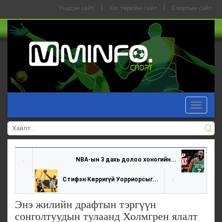
Үндсэн сайт
|
Улс төрийн сайт
|
Спортын сайт
Toggle
navigat
NBA-ын 3 дахь долоо хоногийн...
Стифэн Көрригүй Уорриорсыг...
Энэ жилийн драфтын тэргүүн
сонголтуудын тулаанд Холмгрен ялалт