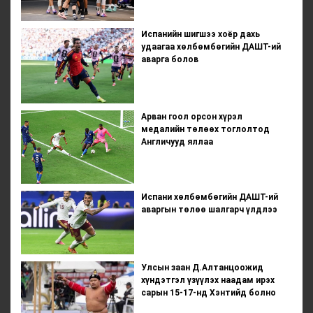
Испанийн шигшээ хоёр дахь
удаагаа хөлбөмбөгийн ДАШТ-ий
аварга болов
Арван гоол орсон хүрэл
медалийн төлөөх тоглолтод
Англичууд яллаа
Испани хөлбөмбөгийн ДАШТ-ий
аваргын төлөө шалгарч үлдлээ
Улсын заан Д.Алтанцоожид
хүндэтгэл үзүүлэх наадам ирэх
сарын 15-17-нд Хэнтийд болно