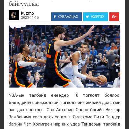
байгууллаа
Kuzmo
ХУВААЛЦАХ
ЖИРГЭХ
2023-11-15
NBA-ын талбайд өнөөдөр 10 тоглолт боллоо.
Өнөөдрийн сонирхолтой тоглолт энэ жилийн драфтын
нэг дэх сонголт Сан Антонио Спөрс багийн Виктор
Вембаняма хоёр дахь сонголт Оклахома Сити Тандер
багийн Чет Холмгрен нар анх удаа Тандерын талбайд