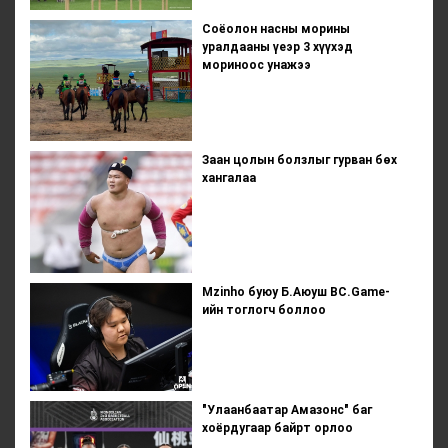
Соёолон насны морины
уралдааны үеэр 3 хүүхэд
мориноос унажээ
Заан цолын болзлыг гурван бөх
хангалаа
Mzinho буюу Б.Аюуш BC.Game-
ийн тоглогч боллоо
"Улаанбаатар Амазонс" баг
хоёрдугаар байрт орлоо