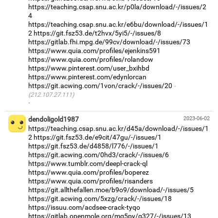
https://teaching.csap.snu.ac.kr/p0la/download/-/issues/2
4
https://teaching.csap.snu.ac.kr/e6bu/download/-/issues/1
2
https://git.fsz53.de/t2hvx/5yi5/-/issues/8
https://gitlab.fhi.mpg.de/99cv/download/-/issues/73
https://www.quia.com/profiles/ejenkins591
https://www.quia.com/profiles/rolandow
https://www.pinterest.com/user_bxihbd
https://www.pinterest.com/edynlorcan
https://git.acwing.com/1von/crack/-/issues/20
(212.107.27.111)
·
dendoligold1987
2023-06-02
https://teaching.csap.snu.ac.kr/d45a/download/-/issues/1
2
https://git.fsz53.de/e9cit/47gu/-/issues/1
https://git.fsz53.de/d4858/l776/-/issues/1
https://git.acwing.com/0hd3/crack/-/issues/6
https://www.tumblr.com/deepl-crack-ql
https://www.quia.com/profiles/boperez
https://www.quia.com/profiles/risanders
https://git.allthefallen.moe/b9o9/download/-/issues/5
https://git.acwing.com/5xzg/crack/-/issues/18
https://issuu.com/acdsee-crack-tyqo
https://gitlab.openmole.org/mq5py/g327/-/issues/13