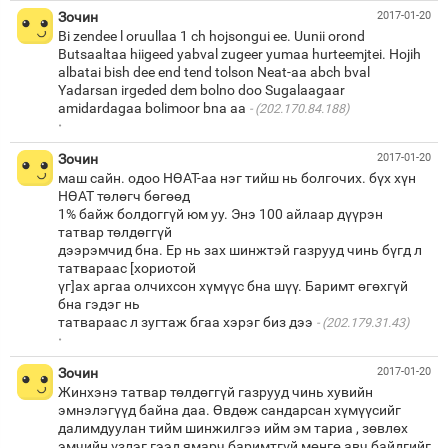
Зочин
2017-01-20
Bi zendee l oruullaa 1 ch hojsongui ee. Uunii orond
Butsaaltaa hiigeed yabval zugeer yumaa hurteemjtei. Hojih
albatai bish dee end tend tolson Neat-aa abch bval
Yadarsan irgeded dem bolno doo Sugalaagaar
amidardagaa bolimoor bna aa
(202.170.84.188)
·
Зочин
2017-01-20
маш сайн. одоо НӨАТ-аа нэг тийш нь болгочих. бүх хүн
НӨАТ төлөгч бөгөөд
1% байж болдоггүй юм уу. Энэ 100 айлаар дүүрэн
татвар төлдөггүй
дээрэмчид бна. Ер нь зах шинжтэй газрууд чинь бүгд л
татвараас [хориотой
үг]ах аргаа олчихсон хүмүүс бна шүү. Баримт өгөхгүй
бна гэдэг нь
татвараас л зугтаж бгаа хэрэг биз дээ
(202.179.31.43)
·
Зочин
2017-01-20
Жинхэнэ татвар төлдөггүй газрууд чинь хувийн
эмнэлэгүүд байна даа. Өвдөж сандарсан хүмүүсийг
далимдуулан тийм шинжилгээ ийм эм тариа , зөвлөх
эмчийн үзлэг гээд ямарч баримтгүй мөнгө авч байдгийг