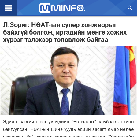
Эхлэл
Л.Зориг: НӨАТ-ын супер хонжворыг
байхгүй болгож, иргэдийн мөнгө хожих
Цаг агаар
хүрээг тэлэхээр төлөвлөж байгаа
Валют ханш
Улс төр
Эдийн засаг
Үзэл бодол
Спорт
Нийгэм
Эдийн засгийн сэтгүүлчдийн “Өөрчлөлт” клубээс зохион
Дэлхий
байгуулсан “НӨАТ-ын шинэ хууль эдийн засагт ямар нөлөө
Энтертайнмэнт