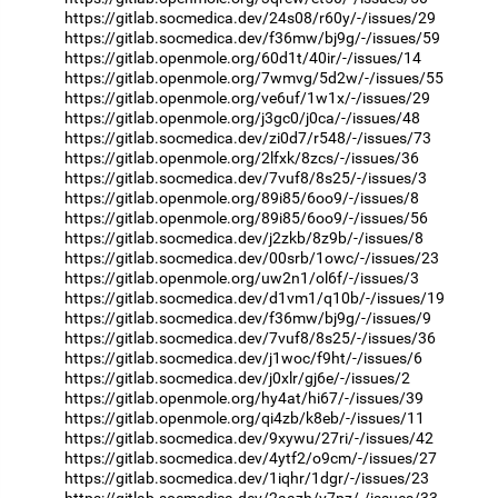
https://gitlab.socmedica.dev/24s08/r60y/-/issues/29
https://gitlab.socmedica.dev/f36mw/bj9g/-/issues/59
https://gitlab.openmole.org/60d1t/40ir/-/issues/14
https://gitlab.openmole.org/7wmvg/5d2w/-/issues/55
https://gitlab.openmole.org/ve6uf/1w1x/-/issues/29
https://gitlab.openmole.org/j3gc0/j0ca/-/issues/48
https://gitlab.socmedica.dev/zi0d7/r548/-/issues/73
https://gitlab.openmole.org/2lfxk/8zcs/-/issues/36
https://gitlab.socmedica.dev/7vuf8/8s25/-/issues/3
https://gitlab.openmole.org/89i85/6oo9/-/issues/8
https://gitlab.openmole.org/89i85/6oo9/-/issues/56
https://gitlab.socmedica.dev/j2zkb/8z9b/-/issues/8
https://gitlab.socmedica.dev/00srb/1owc/-/issues/23
https://gitlab.openmole.org/uw2n1/ol6f/-/issues/3
https://gitlab.socmedica.dev/d1vm1/q10b/-/issues/19
https://gitlab.socmedica.dev/f36mw/bj9g/-/issues/9
https://gitlab.socmedica.dev/7vuf8/8s25/-/issues/36
https://gitlab.socmedica.dev/j1woc/f9ht/-/issues/6
https://gitlab.socmedica.dev/j0xlr/gj6e/-/issues/2
https://gitlab.openmole.org/hy4at/hi67/-/issues/39
https://gitlab.openmole.org/qi4zb/k8eb/-/issues/11
https://gitlab.socmedica.dev/9xywu/27ri/-/issues/42
https://gitlab.socmedica.dev/4ytf2/o9cm/-/issues/27
https://gitlab.socmedica.dev/1iqhr/1dgr/-/issues/23
https://gitlab.socmedica.dev/2aazh/v7pz/-/issues/33