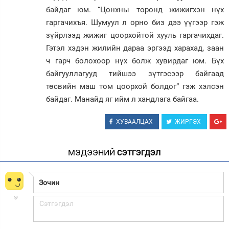
байдаг юм. “Цонхны торонд жижигхэн нүх
гаргачихъя. Шумуул л орно биз дээ үүгээр гэж
зүйрлээд жижиг цоорхойтой хууль гаргачихдаг.
Гэтэл хэдэн жилийн дараа эргээд харахад, заан
ч гарч болохоор нүх болж хувирдаг юм. Бүх
байгууллагууд тийшээ зүтгэсээр байгаад
төсвийн маш том цоорхой болдог” гэж хэлсэн
байдаг. Манайд яг ийм л хандлага байгаа.
ХУВААЛЦАХ
ЖИРГЭХ
МЭДЭЭНИЙ
СЭТГЭГДЭЛ