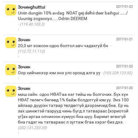
Зочинghuittui
2017-01-23
Uniin dungiin 10% avdag NOAT gej delhii deer baihgui ...../
(119.40.103.3)
·
Зочин
2017-01-21
20,0 мт хожсон одоо болтол авч чадахгуй бн
(112.72.11.112)
·
Зочин
2017-01-20
Оор хийчихээр юм энэ улс оронд алга уу
(103.229.123.92)
·
Зочин
2017-01-20
маш сайн. одоо НӨАТ-аа нэг тийш нь болгочих. бүх хүн
НӨАТ төлөгч бөгөөд 1% байж болдоггүй юм уу. Энэ 100
айлаар дүүрэн татвар төлдөггүй дээрэмчид бна. Ер нь
зах шинжтэй газрууд чинь бүгд л татвараас [хориотой
үг]ах аргаа олчихсон хүмүүс бна шүү. Баримт өгөхгүй
бна гэдэг нь татвараас л зугтаж бгаа хэрэг биз дээ.
(202.131.233.35)
·