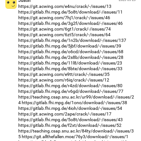
Justin
https://git.acwing.com/e4nu/crack/-/issues/13
https://gitlab.fhi.mpg.de/5o8t/download/-/issues/11
https://git.acwing.com/7hj1/crack/-/issues/46
https://gitlab.fhi.mpg.de/3g2f/download/-/issues/46
https://git.acwing.com/6gt1/crack/-/issues/74
https://git.acwing.com/6zt5/crack/-/issues/64
https://gitlab.fhi.mpg.de/1n2b/download/-/issues/137
https://gitlab.fhi.mpg.de/5jbf/download/-/issues/39
https://gitlab.fhi.mpg.de/o6cd/download/-/issues/68
https://gitlab.fhi.mpg.de/2s8b/download/-/issues/28
https://gitlab.fhi.mpg.de/11l8/download/-/issues/23
https://gitlab.fhi.mpg.de/8bte/download/-/issues/33
https://git.acwing.com/e9tt/crack/-/issues/35
https://git.acwing.com/r6iq/crack/-/issues/12
https://gitlab.fhi.mpg.de/r4zd/download/-/issues/80
https://gitlab.fhi.mpg.de/v6gd/download/-/issues/77
https://teaching.csap.snu.ac.kr/ur99/download/-/issues/2
4
https://gitlab.fhi.mpg.de/1ono/download/-/issues/38
https://gitlab.fhi.mpg.de/4ioh/download/-/issues/54
https://git.acwing.com/2ape/crack/-/issues/17
https://gitlab.fhi.mpg.de/5o8t/download/-/issues/43
https://gitlab.fhi.mpg.de/f2xt/download/-/issues/52
https://teaching.csap.snu.ac.kr/84ty/download/-/issues/3
5
https://git.allthefallen.moe/76y3/download/-/issues/1