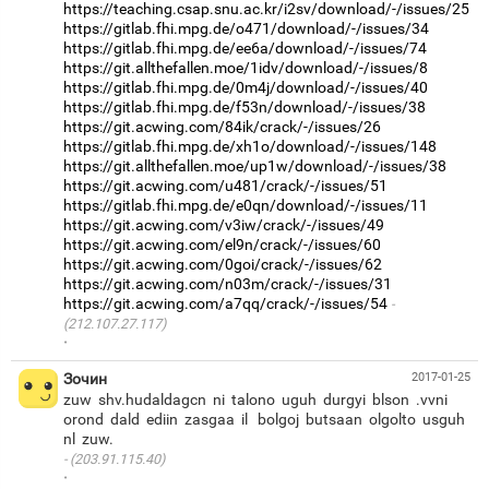
https://teaching.csap.snu.ac.kr/i2sv/download/-/issues/25
https://gitlab.fhi.mpg.de/o471/download/-/issues/34
https://gitlab.fhi.mpg.de/ee6a/download/-/issues/74
https://git.allthefallen.moe/1idv/download/-/issues/8
https://gitlab.fhi.mpg.de/0m4j/download/-/issues/40
https://gitlab.fhi.mpg.de/f53n/download/-/issues/38
https://git.acwing.com/84ik/crack/-/issues/26
https://gitlab.fhi.mpg.de/xh1o/download/-/issues/148
https://git.allthefallen.moe/up1w/download/-/issues/38
https://git.acwing.com/u481/crack/-/issues/51
https://gitlab.fhi.mpg.de/e0qn/download/-/issues/11
https://git.acwing.com/v3iw/crack/-/issues/49
https://git.acwing.com/el9n/crack/-/issues/60
https://git.acwing.com/0goi/crack/-/issues/62
https://git.acwing.com/n03m/crack/-/issues/31
https://git.acwing.com/a7qq/crack/-/issues/54
(212.107.27.117)
·
Зочин
2017-01-25
zuw shv.hudaldagcn ni talono uguh durgyi blson .vvni
orond dald ediin zasgaa il bolgoj butsaan olgolto usguh
(203.91.115.40)
·