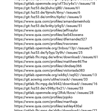
https://gitlab.openmole.org/of73c/y4s1/-/issues/18
https://git.fsz53.de/j0uhx/gl8l/-/issues/61
https://git.fsz53.de/9jmoh/l6ny/-/issues/6
https://git.fsz53.de/cm9to/6p6z/-/issues/3
https://www.quia.com/profiles/amandameinholz
https://git.fsz53.de/br4ty/p9g5/-/issues/51
https://www.quia.com/profiles/jeffnaylor
https://www.quia.com/profiles/be543owens
https://www.quia.com/profiles/dfernandez527
https://www.quia.com/profiles/travonew
https://gitlab.openmole.org/3nbxs/13jr/-/issues/5
https://git.fsz53.de/fy5yp/3y9h/-/issues/25
https://gitlab.fhi.mpg.de/w8rw/download/-/issues/61
https://www.quia.com/profiles/matthew467he
https://www.quia.com/profiles/clindsey366
https://www.quia.com/profiles/victoriada383
https://gitlab.openmole.org/wk8q1/sq92/-/issues/13
https://git.acwing.com/u6he/crack/-/issues/33
https://gitlab.fhi.mpg.de/b942/download/-/issues/16
https://git.fsz53.de/v598y/6x21/-/issues/53
https://gitlab.openmole.org/2lfxk/8zcs/-/issues/28
https://www.quia.com/profiles/jojoko
https://www.quia.com/profiles/marthaja
https://www.quia.com/profiles/ashley430al
https://gitlab.fhi.mpg.de/zh8u/download/-/issues/22