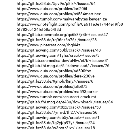
https://git.fsz53.de/5pv9n/p8lx/-/issues/64
https://www.quia.com/profiles/lori206l
https://www.quia.com/profiles/mi584martinez
https://www.tumblr.com/malwarebytes-keygen-ze
https://www.noteflight.com/profile/0a611e3e17444e19fc8
5f782cb124fef68a64f8d
https://gitlab.openmole.org/qx6k8/jr4i/-/issues/47
https://git.fsz53.de/rq96n/6n76/-/issues/28
https://www.pinterest.com/rbgl44z
https://git.acwing.com/53bl/crack/-/issues/48
https://git.acwing.com/1yha/crack/-/issues/3
https://gitlab.socmedica.dev/ul4lw/ei7i/-/issues/31
https://gitlab.fhi.mpg.de/5lfi/download/-/issues/76
https://www.quia.com/profiles/ad500fox
https://www.quia.com/profiles/derek230ve
https://git.fsz53.de/9jmoh/l6ny/-/issues/6
https://www.quia.com/profiles/julie873
https://www.quia.com/profiles/ma593parker
https://www.tumblr.com/securecrt-crack-mt
https://gitlab.fhi.mpg.de/e43u/download/-/issues/84
https://git.acwing.com/t8xx/crack/-/issues/50
https://git.fsz53.de/7ymvd/th27/-/issues/56
https://git.acwing.com/db5y/crack/-/issues/1
https://git.fsz53.de/fg2yj/p97y/-/issues/24
https://git.fsz53.de/w3rwt/3ixt/-/issues/18