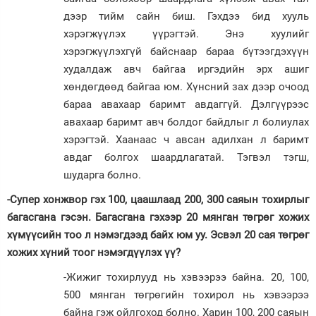
дээр тийм сайн биш. Гэхдээ бид хууль
хэрэгжүүлэх үүрэгтэй. Энэ хуулийг
хэрэгжүүлэхгүй байснаар бараа бүтээгдэхүүн
худалдаж авч байгаа иргэдийн эрх ашиг
хөндөгдөөд байгаа юм. Хүнсний зах дээр очоод
бараа авахаар баримт авдаггүй. Дэлгүүрээс
авахаар баримт авч болдог байдлыг л болиулах
хэрэгтэй. Хаанаас ч авсан адилхан л баримт
авдаг болгох шаардлагатай. Тэгвэл тэгш,
шударга болно.
-Супер хонжвор гэх 100, цаашлаад 200, 300 саяын тохирлыг
багасгана гэсэн. Багасгана гэхээр 20 мянган төгрөг хожих
хүмүүсийн тоо л нэмэгдээд байх юм уу. Эсвэл 20 сая төгрөг
хожих хүний тоог нэмэгдүүлэх үү?
-Жижиг тохирлууд нь хэвээрээ байна. 20, 100,
500 мянган төгрөгийн тохирол нь хэвээрээ
байна гэж ойлгоход болно. Харин 100, 200 саяын