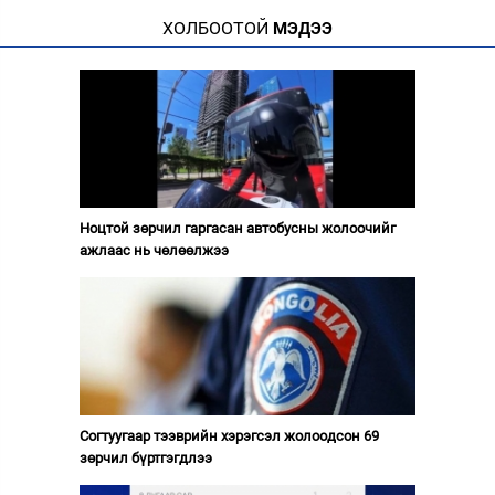
ХОЛБООТОЙ
МЭДЭЭ
Ноцтой зөрчил гаргасан автобусны жолоочийг
ажлаас нь чөлөөлжээ
Согтуугаар тээврийн хэрэгсэл жолоодсон 69
зөрчил бүртгэгдлээ