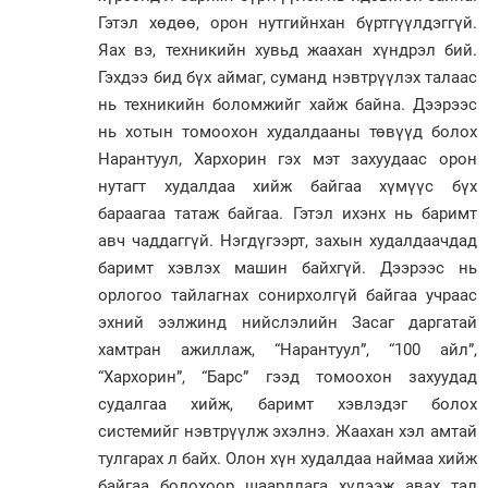
Гэтэл хөдөө, орон нутгийнхан бүртгүүлдэггүй.
Яах вэ, техникийн хувьд жаахан хүндрэл бий.
Гэхдээ бид бүх аймаг, суманд нэвтрүүлэх талаас
нь техникийн боломжийг хайж байна. Дээрээс
нь хотын томоохон худалдааны төвүүд болох
Нарантуул, Хархорин гэх мэт захуудаас орон
нутагт худалдаа хийж байгаа хүмүүс бүх
бараагаа татаж байгаа. Гэтэл ихэнх нь баримт
авч чаддаггүй. Нэгдүгээрт, захын худалдаачдад
баримт хэвлэх машин байхгүй. Дээрээс нь
орлогоо тайлагнах сонирхолгүй байгаа учраас
эхний ээлжинд нийслэлийн Засаг даргатай
хамтран ажиллаж, “Нарантуул”, “100 айл”,
“Хархорин”, “Барс” гээд томоохон захуудад
судалгаа хийж, баримт хэвлэдэг болох
системийг нэвтрүүлж эхэлнэ. Жаахан хэл амтай
тулгарах л байх. Олон хүн худалдаа наймаа хийж
байгаа болохоор шаардлага хүлээж авах тал