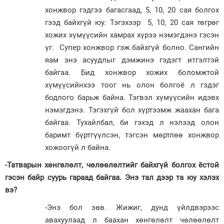
хонжвор гэдгээ багасгаад, 5, 10, 20 сая болгох
гээд байхгүй юу. Тэгэхээр 5, 10, 20 сая төгрөг
хожих хүмүүсийн хамрах хүрээ нэмэгдэнэ гэсэн
үг. Супер хонжвор гэж байхгүй болно. Сангийн
яам энэ асуудлыг дэмжинэ гэдэгт итгэлтэй
байгаа. Бид хонжвор хожих боломжтой
хүмүүсийнхээ тоог нь олон болгоё л гэдэг
бодлого барьж байна. Тэгвэл хүмүүсийн идэвх
нэмэгдэнэ. Тэгэхгүй бол хүртээмж жаахан бага
байгаа. Тухайлбал, би гэхэд л нэлээд олон
баримт бүртгүүлсэн, тэгсэн мөртлөө хонжвор
хожоогүй л байна.
-Татварын хөнгөлөлт, чөлөөлөлтийг байхгүй болгох ёстой
гэсэн байр суурь гараад байгаа. Энэ тал дээр та юу хэлэх
вэ?
-Энэ бол зөв. Жижиг, дунд үйлдвэрээс
авахуулаад л баахан хөнгөлөлт чөлөөлөлт