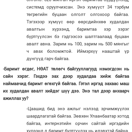
системд оруулчихсан. Энэ хүмүүст 34 тэрбум
төгрөгийн буцаан олголт олгохоор байгаа.
Тэгэхээр хүмүүс өөр өөрсдийнхөө худалдан
авалтын хүрээнд, баримтаа хэр зэрэг
бүртгүүлсэн бэ гэдгээсээ шалтгаалаад буцаан
авалт авна. Зарим нь 100, зарим нь 500 мянгыг
ч авах боломжтой. Иймэрхүү нааштай үр
дүнгүүд гарч байгаа.
-Баримт өгдөг, НӨАТ төлөгч байгууллагууд нэмэгдсэн нь
сайн хэрэг. Гэхдээ зах дээр худалдаа хийж байгаа
наймаачид баримт өгөхгүй байгаа. Гэтэл иргэд захаас маш
их худалдан авалт хийдэг шүү дээ. Энэ тал дээр анхаарч
ажиллах уу?
-Цаашид бид энэ ажлыг нэлээд эрчимжүүлэх
шаардлагатай байгаа. Зөвхөн Улаанбаатар хотод
байгаа, интернэтийн орчин сайтай иргэдийн
хүрээнд л баримт бүртгүүлэх нь идэвхтэй байна.