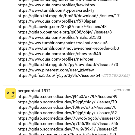
https://www.quia.com/profiles/kewinfrey
https://www.tumblr.com/typora-crack-1j
https://gitlab.fhi.mpg.de/bm55/download/-/issues/17
https://www.quia.com/profiles/f578lapan
https://git.acwing.com/3kq8/crack/-/issues/48
https://gitlab.openmole.org/qi088/o6jv/-/issues/8
https://www.quia.com/profiles/michael2533
https://www.tumblr.com/paint-tool-sai-crack-u5
https://www.tumblr.com/movavi-screen-recorder-crb3
https://www.quia.com/profiles/shawnro545
https://www.quia.com/profiles/neilroper
https://gitlab.fhi.mpg.de/d2py/download/-/issues/73
https://www.pinterest.com/user_jziwfew
https://git.fsz53.de/fy5yp/3y9h/-/issues/54
(212.107.27.65)
·
pergcardeati1971
2023-05-30
https://gitlab.socmedica.dev/j94c0/ax79/-/issues/49
https://gitlab.socmedica.dev/b9jg6/f4gy/-/issues/70
https://gitlab.socmedica.dev/f09rw/c7lz/-/issues/70
https://gitlab.socmedica.dev/b9jg6/f4gy/-/issues/52
https://gitlab.socmedica.dev/78wo5/6gcb/-/issues/53
https://gitlab.socmedica.dev/q7f55/8ke4/-/issues/56
https://gitlab.socmedica.dev/7iwj9/89x1/-/issues/25
https://gitlab.openmole.org/3qrew/et50/-/issues/50