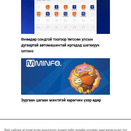
Өнөөдөр сондгой тоогоор төгссөн улсын
дугаартай автомашинтай иргэдэд шатахуун
олгоно
Зургаан цагаан мэнгэтэй харагчин үхэр өдөр
Веб сайтад агуулагдсан мэдээлэл зохиогчийн эрхийн хуулиар хамгаалагдсан тул