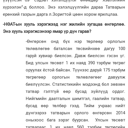
үзүүлсэн бэ” сэдэвт хэлэлцүүлэг өнөөдөр “Хэвлэлийн
хүрээлэн”-д боллоо. Энэ хэлэлцүүлгийн дараа Татварын
Зурхай
ерөнхий газрын дарга л.Зоригтой цөөн хором ярилцлаа.
-НӨАТ-ын хууль хэрэгжээд нэг жилийн хугацаа өнгөрлөө.
Энэ хууль хэрэгжсэнээр ямар үр дүн гарав?
-Өнгөрсөн онд бүх нэр төрлөөр орлогын
төлөвлөгөө баталсан төсвийнхөө дагуу 100
гаруй хувиар биелсэн. Давж биелсэн гэсэн үг.
Бид улсын төсөвт 1 их наяд 390 тэрбум төгрөг
оруулах ёстой байсан. Түүнээс даруй 175 тэрбум
төгрөгөөр орлогын төлөвлөгөөг давуулж
биелүүлсэн. Статистикийн мэдээнд бол зөвхөн
татвар гэлтгүй өөр бусад зүйлүүд ордог.
Нийгмийн даатгалын шимтгэл, гаалийн татвар,
бусад өөр төлбөр гээд. Тийм учраас нийт
дүнгээрээ татварын орлого өнгөрсөн 2014
оныхоос бага зэрэг буурсан. Улсын төсөвт
татвараас 1 их наяд 560 тэрбум төгрөгийн