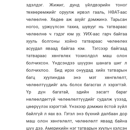
эдэлдэг. Жижиг, дунд үйлдвэрийн тоног
төхөөрөмжийг оруулж ирвэл гааль, НӨАТ-аас
чөлөөлнө. Хөдөө аж ахуйг дэмжинэ. Тарьсан
ногоо, үржүүлсэн тахиа, шувууг нь татвараас
чөлөөлнө ч гэдэг юм уу. УИХ-аас гарч байгаа
хууль болгоны хойно татвараас чөлөөлөх
асуудал яваад байгаа юм. Тэгсээр байгаад
татвараас хөнгөлөх тохиолдол маш олон
болчихсон. Үндсэндээ шүүрэн шанага шиг л
болчихлоо. Бид ирэх онуудад хийх татварын
багц хуулиндаа энэ мэт хөнгөлөлт,
чөлөөлтүүдийг аль болох багасгах л хэрэгтэй.
Үр дүн багатай, эдийн засагт бараг
нөлөөлдөггүй чөлөөлөлтүүдийг судалж үзээд,
цөөрүүлэх хэрэгтэй. Үнэхээр дэмжих ёстой зүйл
байлгүй л яах вэ. Гэтэл энэ бүхний далбаан дор
маш олон хөнгөлөлт, чөлөөлөлт яваад байна
шүү дээ. Америкийн нэг татварын хуульч хэлсэн