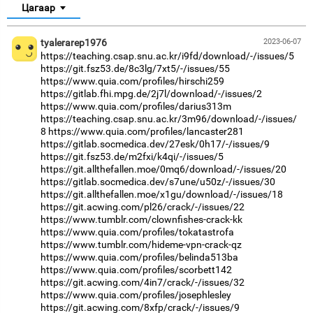
Цагаар
tyalerarep1976
2023-06-07
https://teaching.csap.snu.ac.kr/i9fd/download/-/issues/5
https://git.fsz53.de/8c3lg/7xt5/-/issues/55
https://www.quia.com/profiles/hirschi259
https://gitlab.fhi.mpg.de/2j7l/download/-/issues/2
https://www.quia.com/profiles/darius313m
https://teaching.csap.snu.ac.kr/3m96/download/-/issues/
8
https://www.quia.com/profiles/lancaster281
https://gitlab.socmedica.dev/27esk/0h17/-/issues/9
https://git.fsz53.de/m2fxi/k4qi/-/issues/5
https://git.allthefallen.moe/0mq6/download/-/issues/20
https://gitlab.socmedica.dev/s7une/u50z/-/issues/30
https://git.allthefallen.moe/x1gu/download/-/issues/18
https://git.acwing.com/pl26/crack/-/issues/22
https://www.tumblr.com/clownfishes-crack-kk
https://www.quia.com/profiles/tokatastrofa
https://www.tumblr.com/hideme-vpn-crack-qz
https://www.quia.com/profiles/belinda513ba
https://www.quia.com/profiles/scorbett142
https://git.acwing.com/4in7/crack/-/issues/32
https://www.quia.com/profiles/josephlesley
https://git.acwing.com/8xfp/crack/-/issues/9