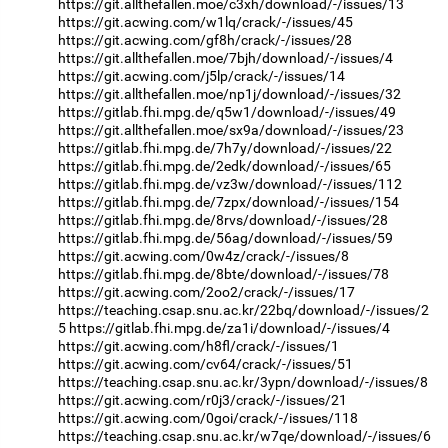
https://git.allthefallen.moe/c3xh/download/-/issues/13
https://git.acwing.com/w1lq/crack/-/issues/45
https://git.acwing.com/gf8h/crack/-/issues/28
https://git.allthefallen.moe/7bjh/download/-/issues/4
https://git.acwing.com/j5lp/crack/-/issues/14
https://git.allthefallen.moe/np1j/download/-/issues/32
https://gitlab.fhi.mpg.de/q5w1/download/-/issues/49
https://git.allthefallen.moe/sx9a/download/-/issues/23
https://gitlab.fhi.mpg.de/7h7y/download/-/issues/22
https://gitlab.fhi.mpg.de/2edk/download/-/issues/65
https://gitlab.fhi.mpg.de/vz3w/download/-/issues/112
https://gitlab.fhi.mpg.de/7zpx/download/-/issues/154
https://gitlab.fhi.mpg.de/8rvs/download/-/issues/28
https://gitlab.fhi.mpg.de/56ag/download/-/issues/59
https://git.acwing.com/0w4z/crack/-/issues/8
https://gitlab.fhi.mpg.de/8bte/download/-/issues/78
https://git.acwing.com/2oo2/crack/-/issues/17
https://teaching.csap.snu.ac.kr/22bq/download/-/issues/2
5
https://gitlab.fhi.mpg.de/za1i/download/-/issues/4
https://git.acwing.com/h8fl/crack/-/issues/1
https://git.acwing.com/cv64/crack/-/issues/51
https://teaching.csap.snu.ac.kr/3ypn/download/-/issues/8
https://git.acwing.com/r0j3/crack/-/issues/21
https://git.acwing.com/0goi/crack/-/issues/118
https://teaching.csap.snu.ac.kr/w7qe/download/-/issues/6