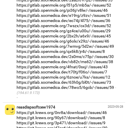
https://gitlab.openmole.org/l51p5/mb5a/-/issues/52
https://gitlab.openmole.org/pi36j/v8lw/-/issues/46
https://gitlab.socmedica.dev/e19rg/z9zv/-/issues/51
https://gitlab.socmedica.dev/eo74j/4l75/-/issues/36
https://gitlab.openmole.org/7wszx/ox3d/-/issues/52
https://gitlab.openmole.org/gz4ce/u00u/-/issues/29
https://gitlab.openmole.org/2bx2h/a6x9/-/issues/45
https://gitlab.openmole.org/g6olx/x29z/-/issues/46
https://gitlab.openmole.org/7wmvg/5d2w/-/issues/49
https://gitlab.openmole.org/qx6k8/jr4i/-/issues/8
https://gitlab.socmedica.dev/2s0ms/c75p/-/issues/30
https://gitlab.socmedica.dev/vb82r/ms62/-/issues/38
https://gitlab.openmole.org/4fnat/0sxj/-/issues/43
https://gitlab.socmedica.dev/t70tj/f06o/-/issues/7
https://gitlab.openmole.org/6znoe/u7ks/-/issues/12
https://gitlab.socmedica.dev/63h0g/bl0t/-/issues/73
https://gitlab.socmedica.dev/78wo5/6gcb/-/issues/59
(194.61.9.173)
·
reasdispsoftcew1974
2023-05-28
https://git.krews.org/0nr8a/download/-/issues/46
https://git.krews.org/90y67/download/-/issues/8
https://git.krews.org/3p471/download/-/issues/9
https://git.krews.org/d7qc6/download/-/issues/39