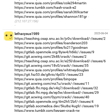
https://www.quia.com/profiles/cole294martin
https://www.tumblr.com/hash-crack-e2
https://www.quia.com/profiles/sarah369carter
https://www.quia.com/profiles/shannon181gr
(212.107.27.156)
·
lethacysus1989
2023-06-04
https://teaching.csap.snu.ac.kr/jv0v/download/-/issues/2
https://www.quia.com/profiles/loanderson203
https://www.quia.com/profiles/lo217goodman
https://gitlab.openmole.org/8yiw4/h6kk/-/issues/9
https://git.acwing.com/2k48/crack/-/issues/2
https://teaching.csap.snu.ac.kr/e25l/download/-/issues/6
https://git.acwing.com/18v0/crack/-/issues/35
https://www.quia.com/profiles/whitneydouglas
https://git.fsz53.de/g8vio/4p05/-/issues/23
https://www.quia.com/profiles/binpope
https://git.acwing.com/mz7u/crack/-/issues/11
https://gitlab.fhi.mpg.de/v4q7/download/-/issues/32
https://gitlab.fhi.mpg.de/ep5w/download/-/issues/29
https://git.acwing.com/0yym/crack/-/issues/40
https://gitlab.openmole.org/4m2hf/2lzf/-/issues/4
https://gitlab.socmedica.dev/5ku8s/4ug9/-/issues/19
https://www.tumblr.com/keygen-crack-rw