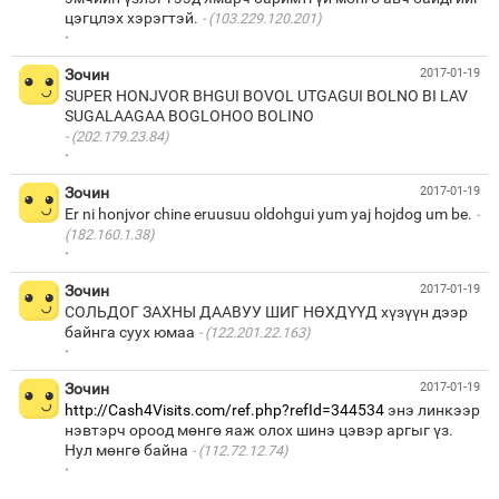
цэгцлэх хэрэгтэй.
(103.229.120.201)
·
Зочин
2017-01-19
SUPER HONJVOR BHGUI BOVOL UTGAGUI BOLNO BI LAV
(202.179.23.84)
·
Зочин
2017-01-19
Er ni honjvor chine eruusuu oldohgui yum yaj hojdog um be.
(182.160.1.38)
·
Зочин
2017-01-19
СОЛЬДОГ ЗАХНЫ ДААВУУ ШИГ НӨХДҮҮД хүзүүн дээр
байнга суух юмаа
(122.201.22.163)
·
Зочин
2017-01-19
http://Cash4Visits.com/ref.php?refId=344534
энэ линкээр
нэвтэрч ороод мөнгө яаж олох шинэ цэвэр аргыг үз.
Нул мөнгө байна
(112.72.12.74)
·