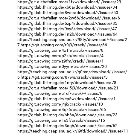
https://git.allthefallen.moe/1fxw/download/-/issues/23
https://gitlab.fhi.mpg.de/xb6a/download/-/issues/34
https://gitlab.fhi.mpg.de/8wns/download/-/issues/50
https://git.allthefallen.moe/2w66/download/-/issues/6
https://gitlab.fhi.mpg.de/6zp4/download/-/issues/85
https://gitlab.fhi.mpg.de/9xy5/download/-/issues/47
https://gitlab.fhi.mpg.de/1n2b/download/-/issues/64
https://teaching.csap.snu.ac.kr/98fy/download/-/issues/2
7
https://git.acwing.com/r0j3/crack/-/issues/66
https://git.acwing.com/4x1h/crack/-/issues/8
https://git.acwing.com/p2kb/crack/-/issues/4
https://git.acwing.com/z9fm/crack/-/issues/1
https://git.acwing.com/0yym/crack/-/issues/20
https://teaching.csap.snu.ac.kr/q0mn/download/-/issues/
6
https://git.acwing.com/87ws/crack/-/issues/3
https://gitlab.fhi.mpg.de/1nry/download/-/issues/78
https://git.allthefallen.moe/i5j3/download/-/issues/21
https://git.acwing.com/c1cf/crack/-/issues/6
https://gitlab.fhi.mpg.de/ep5w/download/-/issues/1
https://git.acwing.com/j4jk/crack/-/issues/10
https://git.acwing.com/4qz6/crack/-/issues/66
https://gitlab.fhi.mpg.de/hb6a/download/-/issues/23
https://git.acwing.com/1s3f/crack/-/issues/15
https://gitlab.fhi.mpg.de/3agh/download/-/issues/62
https://teaching.csap.snu.ac.kr/i9fd/download/-/issues/11