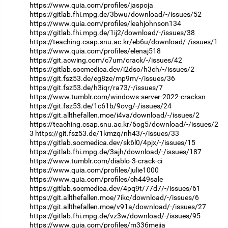
https://www.quia.com/profiles/jaspoja
https://gitlab.fhi.mpg.de/3bwu/download/-/issues/52
https://www.quia.com/profiles/leahjohnson134
https://gitlab.fhi.mpg.de/1ij2/download/-/issues/38
https://teaching.csap.snu.ac.kr/eb6u/download/-/issues/1
https://www.quia.com/profiles/elenaj518
https://git.acwing.com/c7um/crack/-/issues/42
https://gitlab.socmedica.dev/i2dso/h3ch/-/issues/2
https://git.fsz53.de/eg8ze/mp9m/-/issues/36
https://git.fsz53.de/h3iqr/ra73/-/issues/7
https://www.tumblr.com/windows-server-2022-cracksn
https://git.fsz53.de/1c61b/9ovg/-/issues/24
https://git.allthefallen.moe/i4va/download/-/issues/2
https://teaching.csap.snu.ac.kr/6og5/download/-/issues/2
3
https://git.fsz53.de/1kmzq/nh43/-/issues/33
https://gitlab.socmedica.dev/sk6l0/4pjx/-/issues/15
https://gitlab.fhi.mpg.de/3ajh/download/-/issues/187
https://www.tumblr.com/diablo-3-crack-ci
https://www.quia.com/profiles/julie1000
https://www.quia.com/profiles/ch449sale
https://gitlab.socmedica.dev/4pq9t/77d7/-/issues/61
https://git.allthefallen.moe/7ikc/download/-/issues/6
https://git.allthefallen.moe/v91a/download/-/issues/27
https://gitlab.fhi.mpg.de/vz3w/download/-/issues/95
https://www.quia.com/profiles/m336mejia