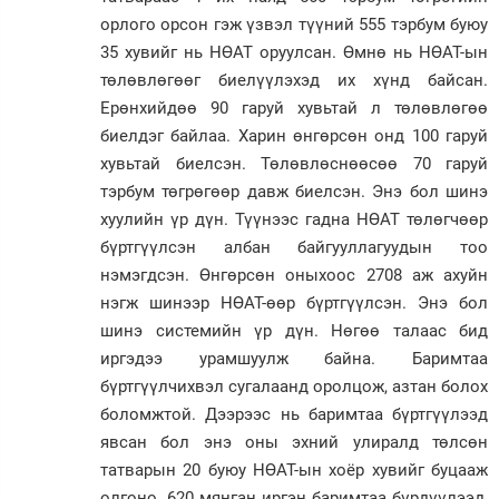
орлого орсон гэж үзвэл түүний 555 тэрбум буюу
35 хувийг нь НӨАТ оруулсан. Өмнө нь НӨАТ-ын
төлөвлөгөөг биелүүлэхэд их хүнд байсан.
Ерөнхийдөө 90 гаруй хувьтай л төлөвлөгөө
биелдэг байлаа. Харин өнгөрсөн онд 100 гаруй
хувьтай биелсэн. Төлөвлөснөөсөө 70 гаруй
тэрбум төгрөгөөр давж биелсэн. Энэ бол шинэ
хуулийн үр дүн. Түүнээс гадна НӨАТ төлөгчөөр
бүртгүүлсэн албан байгууллагуудын тоо
нэмэгдсэн. Өнгөрсөн оныхоос 2708 аж ахуйн
нэгж шинээр НӨАТ-өөр бүртгүүлсэн. Энэ бол
шинэ системийн үр дүн. Нөгөө талаас бид
иргэдээ урамшуулж байна. Баримтаа
бүртгүүлчихвэл сугалаанд оролцож, азтан болох
боломжтой. Дээрээс нь баримтаа бүртгүүлээд
явсан бол энэ оны эхний улиралд төлсөн
татварын 20 буюу НӨАТ-ын хоёр хувийг буцааж
олгоно. 620 мянган иргэн баримтаа бүрдүүлээд,