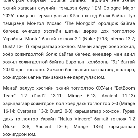
Электрон спортын "Counter Strike-2" төрлийн энэ эхний
эхний хагасын сүүлийн тэмцээн буюу "IEM Cologne Major
Зурхай
2026" тэмцээн Герман улсын Кёльн хотод болж байна. Тус
тэмцээнд Монгол Улсаас "The Mongolz" оролцож байгаа
бөгөөд өчигдөр хэсгийн шатны дөрөв дэх тоглолтоо
Украйны "Monte" багтай тоглож 2-1 (Nuke (9-13; Inferno 13-7;
Dust2 13-11) харьцаагаар хожлоо. Манай залуус хоёр хожил,
хоёр хожигдолтой болж байгаа бөгөөд өнөөдөр мөн адил
хожил хожигдолтой байгаа Европын холбооны "9z" багтай
20:00 цагт тоглоно. Хожсон баг нь шигшээ шатанд шалгарч,
хожигдсон баг нь тэмцээнээ өндөрлүүлэх юм.
Манай залуус хэсгийн эхний тоглолтоо ОХУ-ын "BetBoom
Team" 1-2 (Dust2 13-11; Mirage 6-13; Ancient 11-13)
харьцаагаар хожигдсон бол хоёр дахь тоглолтоо 2-0 (Mirage
16-14; Overpass 13-3; Dust2 0-0) харьцаагаар хожсон. Гурав
дахь тоглолтоо Украйн "Natus Vincere" багтай тоглож 1-2
(Nuke 13-8; Ancient 13-16; Mirage 13-6) харьцаагаар
хожигдсон юм.