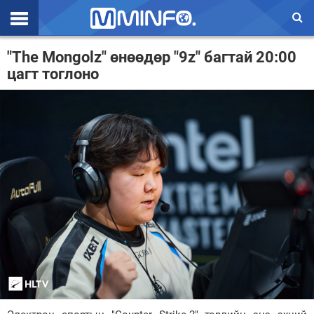
Эхлэл
"The Mongolz" өнөөдөр "9z" багтай 20:00
цагт тоглоно
Цаг агаар
Валют ханш
Улс төр
Эдийн засаг
Үзэл бодол
Спорт
Нийгэм
Дэлхий
Энтертайнмэнт