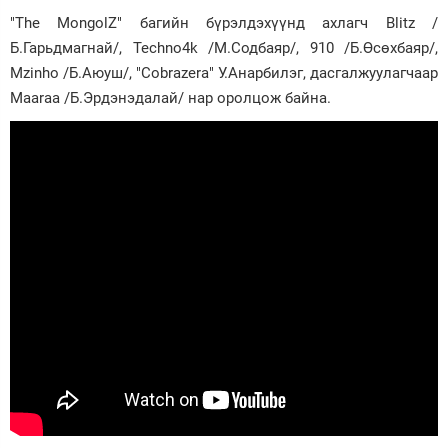
"The MongolZ" багийн бүрэлдэхүүнд ахлагч Blitz /
Б.Гарьдмагнай/, Techno4k /М.Содбаяр/, 910 /Б.Өсөхбаяр/,
Mzinho /Б.Аюуш/, "Cobrazera" У.Анарбилэг, дасгалжуулагчаар
Maaraa /Б.Эрдэнэдалай/ нар оролцож байна.