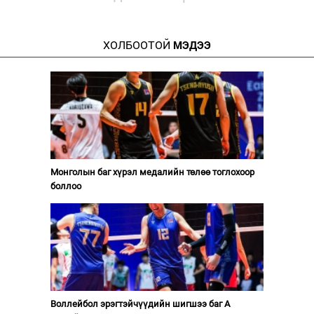
ХОЛБООТОЙ
МЭДЭЭ
Монголын баг хүрэл медалийн төлөө тоглохоор
боллоо
Воллейбол эрэгтэйчүүдийн шигшээ баг А