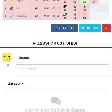
ХУВААЛЦАХ
ЖИРГЭХ
МЭДЭЭНИЙ
СЭТГЭГДЭЛ
Цагаар
Сэтгэгдэл байхгүй байна.