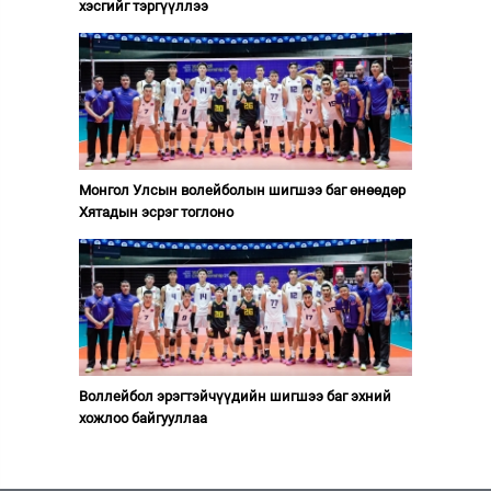
хэсгийг тэргүүллээ
Монгол Улсын волейболын шигшээ баг өнөөдөр
Хятадын эсрэг тоглоно
Воллейбол эрэгтэйчүүдийн шигшээ баг эхний
хожлоо байгууллаа