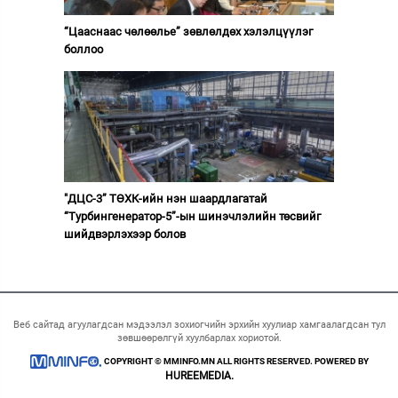
“Цааснаас чөлөөлье” зөвлөлдөх хэлэлцүүлэг
боллоо
"ДЦС-3” ТӨХК-ийн нэн шаардлагатай
“Турбингенератор-5”-ын шинэчлэлийн төсвийг
шийдвэрлэхээр болов
Веб сайтад агуулагдсан мэдээлэл зохиогчийн эрхийн хуулиар хамгаалагдсан тул
зөвшөөрөлгүй хуулбарлах хориотой.
COPYRIGHT © MMINFO.MN ALL RIGHTS RESERVED. POWERED BY
HUREEMEDIA.