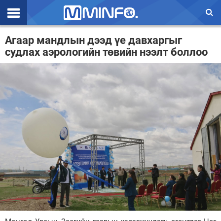
Эхлэл
Агаар мандлын дээд үе давхаргыг
судлах аэрологийн төвийн нээлт боллоо
Цаг агаар
Валют ханш
Улс төр
Эдийн засаг
Үзэл бодол
Спорт
Нийгэм
Дэлхий
Энтертайнмэнт