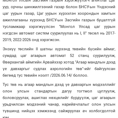
Монгол Улсын Засгийн газрын хэрэгжүүлэгч агентлаг Цаг
уур, орчны шинжилгээний газар болон БНСУ-ын Үндэсний
Зурхай
цаг уурын газар, Цаг уурын хүрээлэн хоорондын хамтын
ажиллагааны хүрээнд БНСУ-ын Засгийн газрын буцалтгүй
тусламжаар хэрэгжүүлсэн "Монгол Улсад цаг уурын
нэгдсэн автомат систем суурилуулах нь I, II" төсөл нь 2017-
2019, 2022-2026 онд хэрэгжсэн.
Энэхүү төслийн II шатны хүрээнд төвийн бүсийн аймаг,
сумдад цаг агаарын автомат 52 станц суурилуулж,
Өвөрхангай аймгийн Арвайхээр хотод "Агаар мандлын дээд
үе давхаргыг судлах аэрологийн төв"-ийг байгуулсан
бөгөөд тус төвийн нээлт /2026.06.14/ боллоо.
Тус төв нь агаар мандлын дээд үе давхаргын мэдээллийг
олон улсын стандартын дагуу тогтмол цуглуулж,
боловсруулах, ашиглах нөхцөлийг бүрдүүлж, цаг агаарын
урьдчилсан мэдээний чанар, нарийвчлалыг олон улсын
түвшинд нийцэх хэмжээнд сайжруулах ач холбогдолтой
юм.