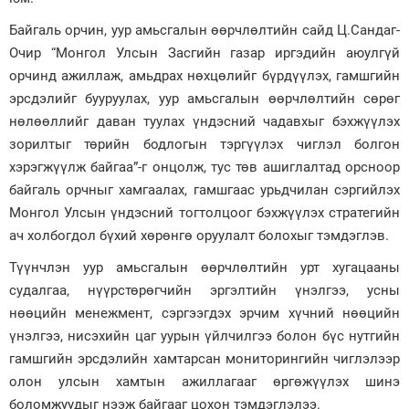
Байгаль орчин, уур амьсгалын өөрчлөлтийн сайд Ц.Сандаг-
Очир “Монгол Улсын Засгийн газар иргэдийн аюулгүй
орчинд ажиллаж, амьдрах нөхцөлийг бүрдүүлэх, гамшгийн
эрсдэлийг бууруулах, уур амьсгалын өөрчлөлтийн сөрөг
нөлөөллийг даван туулах үндэсний чадавхыг бэхжүүлэх
зорилтыг төрийн бодлогын тэргүүлэх чиглэл болгон
хэрэгжүүлж байгаа”-г онцолж, тус төв ашиглалтад орсноор
байгаль орчныг хамгаалах, гамшгаас урьдчилан сэргийлэх
Монгол Улсын үндэсний тогтолцоог бэхжүүлэх стратегийн
ач холбогдол бүхий хөрөнгө оруулалт болохыг тэмдэглэв.
Түүнчлэн уур амьсгалын өөрчлөлтийн урт хугацааны
судалгаа, нүүрстөрөгчийн эргэлтийн үнэлгээ, усны
нөөцийн менежмент, сэргээгдэх эрчим хүчний нөөцийн
үнэлгээ, нисэхийн цаг уурын үйлчилгээ болон бүс нутгийн
гамшгийн эрсдэлийн хамтарсан мониторингийн чиглэлээр
олон улсын хамтын ажиллагааг өргөжүүлэх шинэ
боломжуудыг нээж байгааг цохон тэмдэглэлээ.