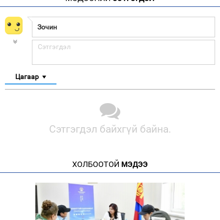
Цагаар
Сэтгэгдэл байхгүй байна.
ХОЛБООТОЙ
МЭДЭЭ