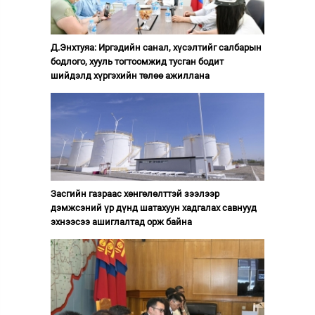
Д.Энхтуяа: Иргэдийн санал, хүсэлтийг салбарын
бодлого, хууль тогтоомжид тусган бодит
шийдэлд хүргэхийн төлөө ажиллана
Засгийн газраас хөнгөлөлттэй зээлээр
дэмжсэний үр дүнд шатахуун хадгалах савнууд
эхнээсээ ашиглалтад орж байна