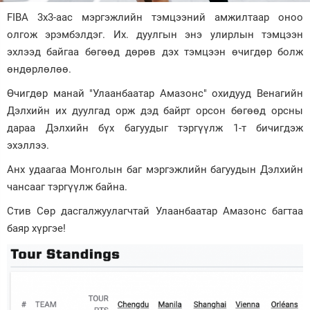
FIBA 3x3-аас мэргэжлийн тэмцээний амжилтаар оноо
Зурхай
олгож эрэмбэлдэг. Их. дуулгын энэ улирлын тэмцээн
эхлээд байгаа бөгөөд дөрөв дэх тэмцээн өчигдөр болж
өндөрлөлөө.
Өчигдөр манай "Улаанбаатар Амазонс" охидууд Венагийн
Дэлхийн их дуулгад орж дэд байрт орсон бөгөөд орсны
дараа Дэлхийн бүх багуудыг тэргүүлж 1-т бичигдэж
эхэллээ.
Анх удаагаа Монголын баг мэргэжлийн багуудын Дэлхийн
чансааг тэргүүлж байна.
Стив Сөр дасгалжуулагчтай Улаанбаатар Амазонс багтаа
баяр хүргэе!