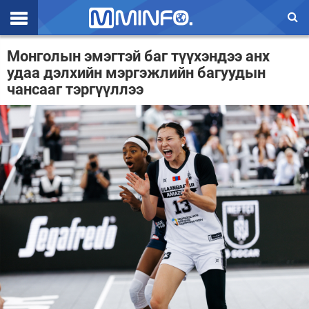
Эхлэл
Монголын эмэгтэй баг түүхэндээ анх
удаа дэлхийн мэргэжлийн багуудын
Цаг агаар
чансааг тэргүүллээ
Валют ханш
Улс төр
Эдийн засаг
Үзэл бодол
Спорт
Нийгэм
Дэлхий
Энтертайнмэнт