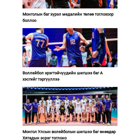
Монголын баг хүрэл медалийн төлөө тоглохоор
боллоо
Воллейбол эрэгтэйчүүдийн шигшээ баг А
хэсгийг тэргүүллээ
Монгол Улсын волейболын шигшээ баг өнөөдөр
Хятадын эсрэг тоглоно