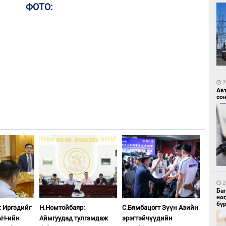
ФОТО:
1
УИ
тэн
2
Ав
со
1
Зу
өд
2
Ба
но
бү
: Иргэдийг
Н.Номтойбаяр:
С.Бямбацогт Зүүн Азийн
АН-ийн
Аймгуудад тулгамдаж
эрэгтэйчүүдийн