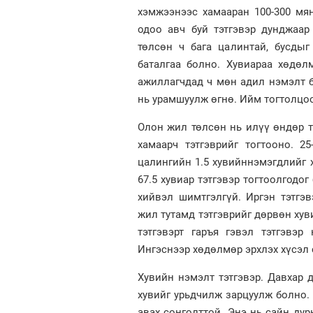
хэмжээнээс хамааран 100-300 мя
одоо авч буй тэтгэвэр дунджаар
төлсөн ч бага цалинтай, бусды
баталгаа болно. Хувиараа хөдөлм
ажиллагчдад ч мөн адил нэмэлт 
нь урамшуулж өгнө. Ийм тогтолцоо
Олон жил төлсөн нь илүү өндөр т
хамаарч тэтгэврийг тогтооно. 
цалингийн 1.5 хувийннэмэгдлийг 
67.5 хувиар тэтгэвэр тогтоолгодог
хийвэл шимтгэлгүй. Иргэн тэтгэ
жил тутамд тэтгэврийг дөрвөн хув
тэтгэвэрт гаръя гэвэл тэтгэвэр
Ингэснээр хөдөлмөр эрхлэх хүсэл 
Хувийн нэмэлт тэтгэвэр. Давхар д
хувийг урьдчилж зарцуулж болно. 
авах сонголттой. Энэ нь сайн ду