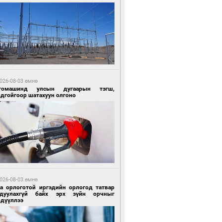
1 цагийн өмнө өмнө
Х-ын дарга С.Бямбацогт Сутай хайрхны
гэрийг тахих тахилгад оролцлоо
026-08-03 өмнө
томашинд улсын дугаарын тэгш,
ндгойгоор шатахуун олгоно
1 цагийн өмнө өмнө
ргаан цагаан мэнгэтэй харагчин үхэр
өр
026-08-03 өмнө
га орлоготой иргэдийн орлогод татвар
гдуулахгүй байх эрх зүйн орчныг
рдүүллээ