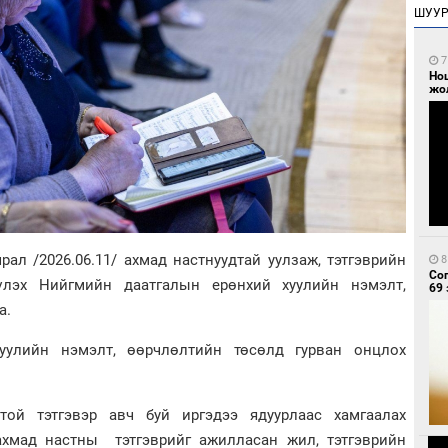
ШУУ
7
Но
жо
ал /2026.06.11/ ахмад настнуудтай уулзаж, тэтгэврийн
8
Со
үлэх Нийгмийн даатгалын ерөнхий хуулийн нэмэлт,
69 
а.
уулийн нэмэлт, өөрчлөлтийн төсөлд гурван онцлох
отой тэтгэвэр авч буй иргэдээ ядуурлаас хамгаалах
 ахмад настны тэтгэврийг ажилласан жил, тэтгэврийн