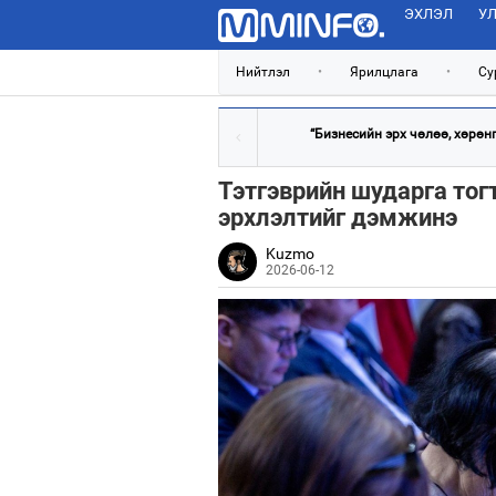
ЭХЛЭЛ
УЛ
Нийтлэл
•
Ярилцлага
•
Су
“Бизнесийн эрх чөлөө, хөрөнгө
Тэтгэврийн шударга то
эрхлэлтийг дэмжинэ
Kuzmo
2026-06-12