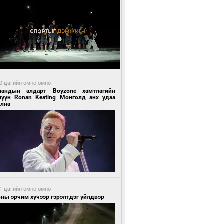
0 цагийн өмнө өмнө
ландын алдарт Boyzone хамтлагийн
шүүн Ronan Keating Монголд анх удаа
улна
1 цагийн өмнө өмнө
ны эрчим хүчээр гэрэлтдэг үйлдвэр