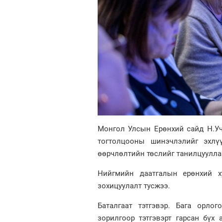
Монгол Улсын Ерөнхий сайд Н.Учр
тогтолцооны шинэчлэлийг эхлү
өөрчлөлтийн төслийг танилцуулла
Нийгмийн даатгалын ерөнхий х
зохицуулалт тусжээ.
Баталгаат тэтгэвэр. Бага орлог
зорилгоор тэтгэвэрт гарсан бүх