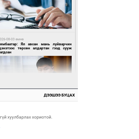
1 цагийн өмнө өмнө
роо орохгүй, өдөртөө 28-30 хэм дулаан
йна
026-08-03 өмнө
Нямбаатар: Ял авсан мань луйварчин
дэнэтээс төрсөн алдартан гээд сууж
агдсан
 өдрийн өмнө өмнө
х төрлийн шатахууны импортыг шуурхай
вэрлэхэд гурван яам хамтран ажиллана
ДЭЭШЭЭ БУЦАХ
 өдрийн өмнө өмнө
Энх-Амгалан: Би Монгол Улсын иргэн
ш
гүй хуулбарлах хориотой.
.
 өдрийн өмнө өмнө
АТ ТӨХК “Боинг” компанитай хамтын