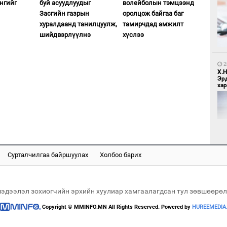
нгийг
буй асуудлуудыг
волейболын тэмцээнд
Засгийн газрын
оролцож байгаа баг
1
Бо
хуралдаанд танилцуулж,
тамирчдад амжилт
ба
шийдвэрлүүлнэ
хүслээ
2
Х.
Эр
хар
1
Бү
тээ
Сурталчилгаа байршуулах
Холбоо барих
2
Б.
би
мэдээлэл зохиогчийн эрхийн хуулиар хамгаалагдсан тул зөвшөөрөл
Copyright © MMINFO.MN All Rights Reserved. Powered by
HUREEMEDIA
1
МИ