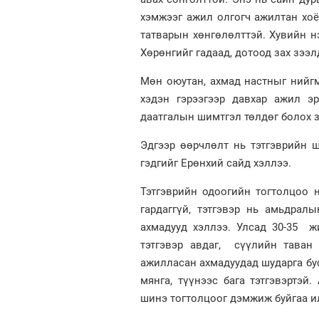
хэмжээг ажил олгогч ажилтан хо
татварын хөнгөлөлттэй. Хувийн нэ
Хөрөнгийг гадаад, дотоод зах зээ
Мөн оюутан, ахмад настныг нийг
хэдэн гэрээгээр давхар ажил э
даатгалын шимтгэл төлдөг болох 
Эдгээр өөрчлөлт нь тэтгэврийн ш
гэдгийг Ерөнхий сайд хэллээ.
Тэтгэврийн одоогийн тогтолцоо 
гардаггүй, тэтгэвэр нь амьдрал
ахмадууд хэллээ. Улсад 30-35 
тэтгэвэр авдаг, сүүлийн таван
ажилласан ахмадуудад шударга бус
мянга, түүнээс бага тэтгэвэртэй
шинэ тогтолцоог дэмжиж буйгаа и