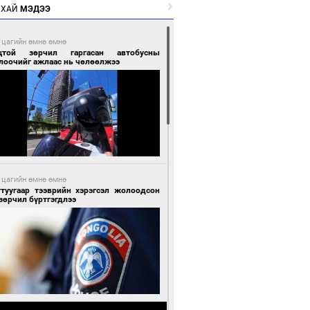
РХАЙ
МЭДЭЭ
 цагийн өмнө өмнө
цтой зөрчил гаргасан автобусны
лоочийг ажлаас нь чөлөөлжээ
 цагийн өмнө өмнө
гтуугаар тээврийн хэрэгсэл жолоодсон
зөрчил бүртгэгдлээ