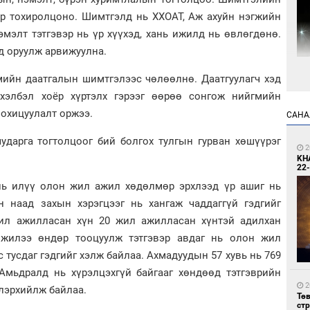
ёр тохиролцоно. Шимтгэлд нь ХХОАТ, Аж ахуйн нэгжийн
мэлт тэтгэвэр нь үр хүүхэд, хань ижилд нь өвлөгдөнө.
лд оруулж арвижуулна.
мийн даатгалын шимтгэлээс чөлөөлнө. Даатгуулагч хэд
1
Мо
рхэлбэл хоёр хүртэлх гэрээг өөрөө сонгож нийгмийн
өн
зохицуулалт оржээ.
САНА
ударга тогтолцоог бий болгох тулгын гурван хөшүүрэг
2
KH
22-
нь илүү олон жил ажил хөдөлмөр эрхлээд үр ашиг нь
ын наад захын хэрэгцээг нь хангаж чаддаггүй гэдгийг
1
жил ажилласан хүн 20 жил ажилласан хүнтэй адилхан
Өн
 жилээ өндөр тооцуулж тэтгэвэр авдаг нь олон жил
ду
ол
 тусдаг гэдгийг хэлж байлаа. Ахмадуудын 57 хувь нь 769
. Амьдралд нь хүрэлцэхгүй байгааг хөндөөд тэтгэврийн
2
лэрхийлж байлаа.
Тө
ст