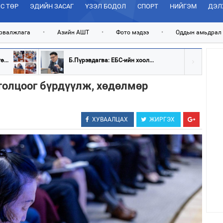
С ТӨР
ЭДИЙН ЗАСАГ
ҮЗЭЛ БОДОЛ
СПОРТ
НИЙГЭМ
ДЭЛ
рвалжлага
•
Азийн АШТ
•
Фото мэдээ
•
Оддын амьдрал
...
Б.Пүрэвдагва: ЕБС-ийн хоол...
гтолцоог бүрдүүлж, хөдөлмөр
ХУВААЛЦАХ
ЖИРГЭХ