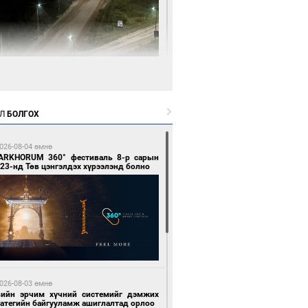
1 цагийн өмнө өмнө
нгол Улсын волейболын шигшээ баг
өөдөр Хятадын эсрэг тоглоно
Л
БОЛГОХ
026-08-04 өмнө
ARKHORUM 360° фестиваль 8-р сарын
23-нд Төв цэнгэлдэх хүрээлэнд болно
1 цагийн өмнө өмнө
өөдөр сондгой тоогоор төгссөн улсын
гаартай автомашинтай иргэдэд шатахуун
гоно
026-08-03 өмнө
вийн эрчим хүчний системийг дэмжих
ратегийн байгууламж ашиглалтад орлоо