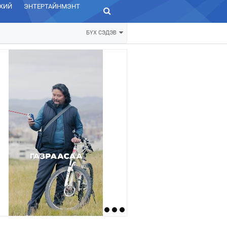
ХИЙ
ЭНТЕРТАЙНМЭНТ
ЗУРХАЙ
БҮХ СЭДЭВ