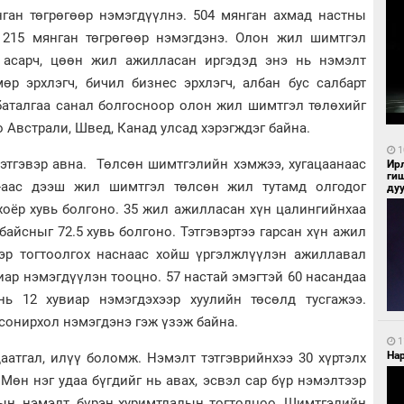
нган төгрөгөөр нэмэгдүүлнэ. 504 мянган ахмад настны
 215 мянган төгрөгөөр нэмэгдэнэ. Олон жил шимтгэл
г асарч, цөөн жил ажилласан иргэдэд энэ нь нэмэлт
өр эрхлэгч, бичил бизнес эрхлэгч, албан бус салбарт
баталгаа санал болгосноор олон жил шимтгэл төлөхийг
 Австрали, Швед, Канад улсад хэрэгждэг байна.
1
этгэвэр авна. Төлсөн шимтгэлийн хэмжээ, хугацаанаас
Ир
ги
25-аас дээш жил шимтгэл төлсөн жил тутамд олгодог
ду
хоёр хувь болгоно. 35 жил ажилласан хүн цалингийнхаа
 байсныг 72.5 хувь болгоно. Тэтгэвэртээ гарсан хүн ажил
вэр тогтоолгох наснаас хойш үргэлжлүүлэн ажиллавал
иар нэмэгдүүлэн тооцно. 57 настай эмэгтэй 60 насандаа
 нь 12 хувиар нэмэгдэхээр хуулийн төсөлд тусгажээ.
сонирхол нэмэгдэнэ гэж үзэж байна.
1
Нар
аатгал, илүү боломж. Нэмэлт тэтгэврийнхээ 30 хүртэлх
Мөн нэг удаа бүгдийг нь авах, эсвэл сар бүр нэмэлтээр
рын, нэмэлт, бүрэн хуримтлалын тогтолцоо. Шимтгэлийн