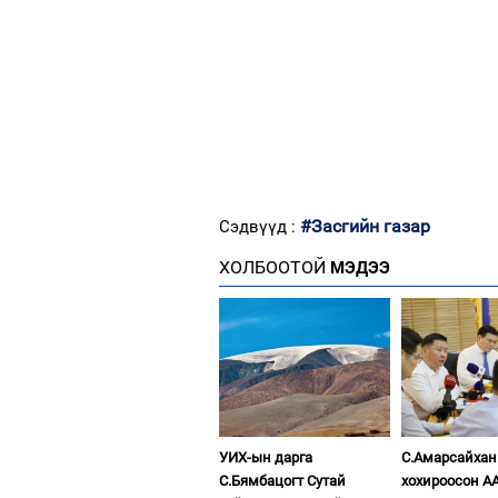
#Засгийн газар
Сэдвүүд :
ХОЛБООТОЙ
МЭДЭЭ
УИХ-ын дарга
С.Амарсайхан
С.Бямбацогт Сутай
хохироосон А