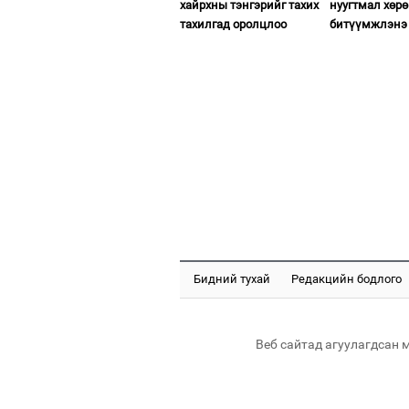
хайрхны тэнгэрийг тахих
нуугтмал хөрө
тахилгад оролцлоо
битүүмжлэнэ
Бидний тухай
Редакцийн бодлого
Веб сайтад агуулагдсан 