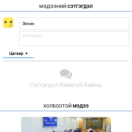
МЭДЭЭНИЙ
СЭТГЭГДЭЛ
Цагаар
Сэтгэгдэл байхгүй байна.
ХОЛБООТОЙ
МЭДЭЭ