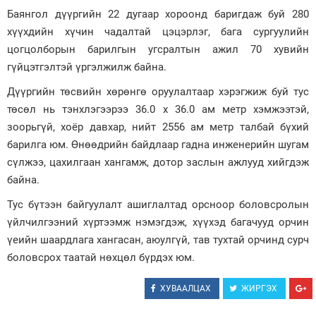
Баянгол дүүргийн 22 дугаар хороонд баригдаж буй 280
Зурхай
хүүхдийн хүчин чадалтай цэцэрлэг, бага сургуулийн
цогцолборын барилгын угсралтын ажил 70 хувийн
гүйцэтгэлтэй үргэлжилж байна.
Дүүргийн төсвийн хөрөнгө оруулалтаар хэрэгжиж буй тус
төсөл нь тэнхлэгээрээ 36.0 х 36.0 ам метр хэмжээтэй,
зоорьгүй, хоёр давхар, нийт 2556 ам метр талбай бүхий
барилга юм. Өнөөдрийн байдлаар гадна инженерийн шугам
сүлжээ, цахилгаан хангамж, дотор заслын ажлууд хийгдэж
байна.
Тус бүтээн байгуулалт ашиглалтад орсноор боловсролын
үйлчилгээний хүртээмж нэмэгдэж, хүүхэд багачууд орчин
үеийн шаардлага хангасан, аюулгүй, тав тухтай орчинд сурч
боловсрох таатай нөхцөл бүрдэх юм.
ХУВААЛЦАХ
ЖИРГЭХ