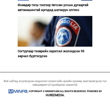
Өнөөдөр тэгш тоогоор төгссөн улсын дугаартай
автомашинтай иргэдэд шатахуун олгоно
Согтуугаар тээврийн хэрэгсэл жолоодсон 95
зөрчил бүртгэгдлээ
Веб сайтад агуулагдсан мэдээлэл зохиогчийн эрхийн хуулиар хамгаалагдсан тул
зөвшөөрөлгүй хуулбарлах хориотой.
COPYRIGHT © MMINFO.MN ALL RIGHTS RESERVED. POWERED BY
HUREEMEDIA.