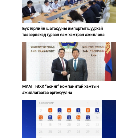
Бүх төрлийн шатахууны импортыг шуурхай
тээвэрлэхэд гурван яам хамтран ажиллана
МИАТ ТӨХК “Боинг” компанитай хамтын
ажиллагаагаа өргөжүүлнэ