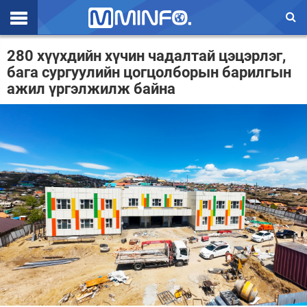
Эхлэл
280 хүүхдийн хүчин чадалтай цэцэрлэг,
бага сургуулийн цогцолборын барилгын
Цаг агаар
ажил үргэлжилж байна
Валют ханш
Улс төр
Эдийн засаг
Үзэл бодол
Спорт
Нийгэм
Дэлхий
Энтертайнмэнт