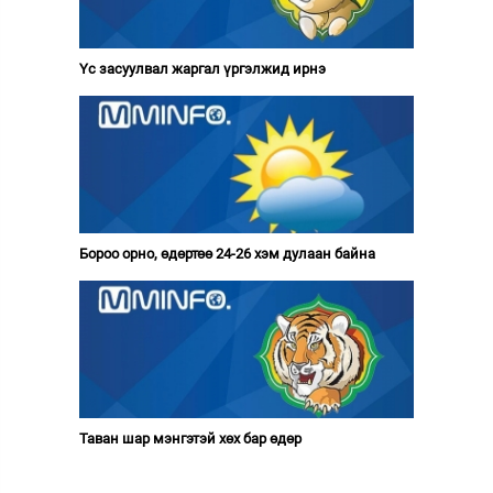
Үс засуулвал жаргал үргэлжид ирнэ
Бороо орно, өдөртөө 24-26 хэм дулаан байна
Таван шар мэнгэтэй хөх бар өдөр