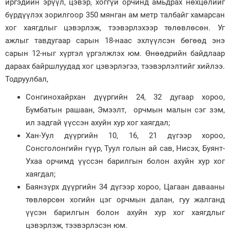
иргэдийн эрүүл, цэвэр, хоггүй орчинд амьдрах нөхцөлийг
бүрдүүлэх зорилгоор 350 мянган ам метр талбайг хамарсан
Зурхай
хог хаягдлыг цэвэрлэж, тээвэрлэхээр төлөвлөсөн. Уг
ажлыг тавдугаар сарын 18-наас эхлүүлсэн бөгөөд энэ
сарын 12-ныг хүртэл үргэлжлэх юм. Өнөөдрийн байдлаар
дараах байршлуудад хог цэвэрлэгээ, тээвэрлэлтийг хийлээ.
Тодруулбал,
Сонгинохайрхан дүүргийн 24, 32 дугаар хороо,
Бумбатын рашаан, Эмээлт, орчмын малын сэг зэм,
ил задгай үүссэн ахуйн хур хог хаягдал;
Хан-Уул дүүргийн 10, 16, 21 дүгээр хороо,
Сонсголонгийн гүүр, Туул голын ай сав, Нисэх, Буянт-
Ухаа орчимд үүссэн барилгын болон ахуйн хур хог
хаягдал;
Баянзүрх дүүргийн 34 дүгээр хороо, Цагаан давааны
төвлөрсөн хогийн цэг орчмын далан, гуу жалганд
үүсэн барилгын болон ахуйн хур хог хаягдлыг
цэвэрлэж, тээвэрлэсэн юм.