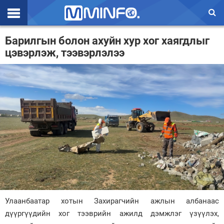
Эхлэл
Барилгын болон ахуйн хур хог хаягдлыг
цэвэрлэж, тээвэрлэлээ
Цаг агаар
Валют ханш
Улс төр
Эдийн засаг
Үзэл бодол
Спорт
Нийгэм
Дэлхий
Улаанбаатар хотын Захирагчийн ажлын албанаас
дүүргүүдийн хог тээврийн ажилд дэмжлэг үзүүлэх,
Энтертайнмэнт