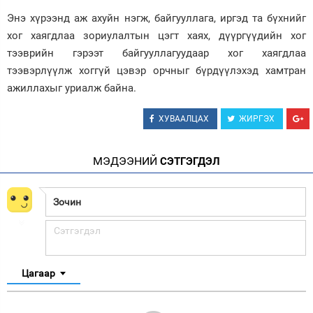
Энэ хүрээнд аж ахуйн нэгж, байгууллага, иргэд та бүхнийг
хог хаягдлаа зориулалтын цэгт хаях, дүүргүүдийн хог
тээврийн гэрээт байгууллагуудаар хог хаягдлаа
тээвэрлүүлж хоггүй цэвэр орчныг бүрдүүлэхэд хамтран
ажиллахыг уриалж байна.
ХУВААЛЦАХ
ЖИРГЭХ
МЭДЭЭНИЙ
СЭТГЭГДЭЛ
Цагаар