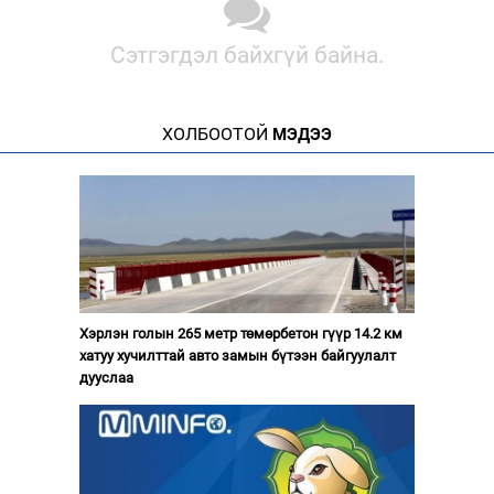
Сэтгэгдэл байхгүй байна.
ХОЛБООТОЙ
МЭДЭЭ
Хэрлэн голын 265 метр төмөрбетон гүүр 14.2 км
хатуу хучилттай авто замын бүтээн байгуулалт
дууслаа