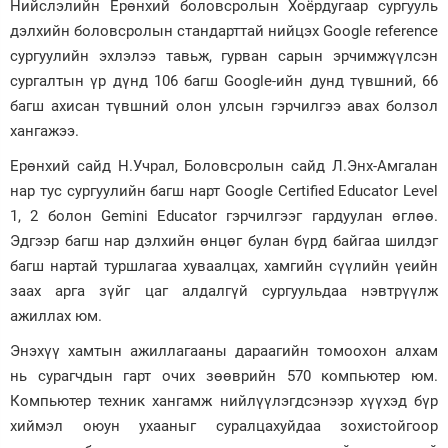
Нийслэлийн Ерөнхий боловсролын Хоёрдугаар сургууль
дэлхийн боловсролын стандарттай нийцэх Google reference
Зурхай
сургуулийн эхлэлээ тавьж, гурван сарын эрчимжүүлсэн
сургалтын үр дүнд 106 багш Google-ийн дунд түвшний, 66
багш ахисан түвшний олон улсын гэрчилгээ авах болзол
хангажээ.
Ерөнхий сайд Н.Учрал, Боловсролын сайд Л.Энх-Амгалан
нар тус сургуулийн багш нарт Google Certified Educator Level
1, 2 болон Gemini Educator гэрчилгээг гардуулан өглөө.
Эдгээр багш нар дэлхийн өнцөг булан бүрд байгаа шилдэг
багш нартай туршлагаа хуваалцах, хамгийн сүүлийн үеийн
заах арга зүйг цаг алдалгүй сургуульдаа нэвтрүүлж
ажиллах юм.
Энэхүү хамтын ажиллагааны дараагийн томоохон алхам
нь сурагчдын гарт очих зөөврийн 570 компьютер юм.
Компьютер техник хангамж нийлүүлэгдсэнээр хүүхэд бүр
хиймэл оюун ухааныг суралцахуйдаа зохистойгоор