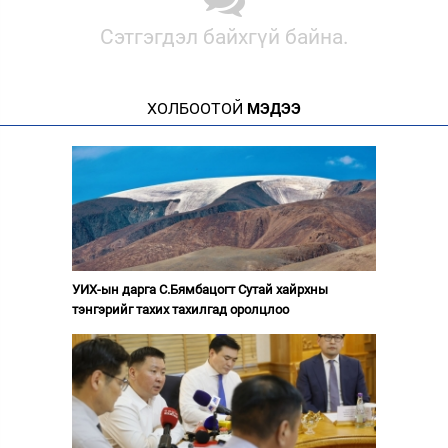
Сэтгэгдэл байхгүй байна.
ХОЛБООТОЙ
МЭДЭЭ
УИХ-ын дарга С.Бямбацогт Сутай хайрхны
тэнгэрийг тахих тахилгад оролцлоо