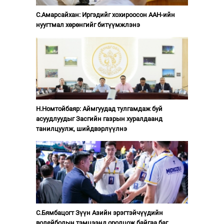
С.Амарсайхан: Иргэдийг хохироосон ААН-ийн
нуугтмал хөрөнгийг битүүмжлэнэ
Н.Номтойбаяр: Аймгуудад тулгамдаж буй
асуудлуудыг Засгийн газрын хуралдаанд
танилцуулж, шийдвэрлүүлнэ
С.Бямбацогт Зүүн Азийн эрэгтэйчүүдийн
волейболын тэмцээнд оролцож байгаа баг