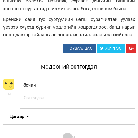
ашиглах боломж нээгдэж, сургалт дэлхийн түвшний
хосолсон сургалтад шилжих ач холбогдолтой юм байна.
Ерөнхий сайд тус сургуулийн багш, сурагчидтай уулзах
үеэрээ хүүхэд бүрийг мэдлэгийн хоцрогдлоос, багш нарыг
олон давхар тайлангаас чөлөөлж ажиллахаа илэрхийллээ.
ХУВААЛЦАХ
ЖИРГЭХ
МЭДЭЭНИЙ
СЭТГЭГДЭЛ
Цагаар