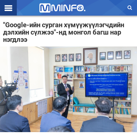
Эхлэл
"Google-ийн сурган хүмүүжүүлэгчдийн
дэлхийн сүлжээ"-нд монгол багш нар
Цаг агаар
нэгдлээ
Валют ханш
Улс төр
Эдийн засаг
Үзэл бодол
Спорт
Нийгэм
Дэлхий
Энтертайнмэнт