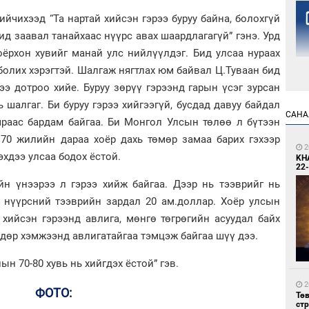
ийчихээд “Та нартай хийсэн гэрээ буруу байна, болохгүй
бид заавал танайхаас нүүрс авах шаардлагагүй” гэнэ. Урд
ёрхон хувийг манай улс нийлүүлдэг. Бид улсаа нураах
болих хэрэгтэй. Шалгаж нягтлах юм байвал Ц.Туваан бид
лээ дотроо хийе. Буруу зөрүү гэрээнд гарын үсэг зурсан
 шалгаг. Би буруу гэрээ хийгээгүй, бусдад давуу байдал
1
САНА
учраас бардам байгаа. Би Монгол Улсын төлөө л бүтээн
Но
жо
 70 жилийн дараа хоёр дахь төмөр замаа барих гэхээр
2
эхдээ улсаа бодох ёстой.
KH
22-
йн үнээрээ л гэрээ хийж байгаа. Дээр нь тээврийг нь
н нүүрсний тээврийн зардал 20 ам.доллар. Хоёр улсын
хийсэн гэрээнд авлига, мөнгө төгрөгийн асуудал байх
дөр хэмжээнд авлигатайгаа тэмцэж байгаа шүү дээ.
1
Со
н 70-80 хувь нь хийгдэх ёстой” гэв.
69 
2
ФОТО:
Тө
ст