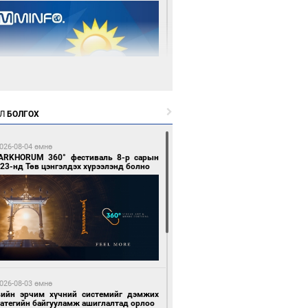
 өдрийн өмнө өмнө
Л
БОЛГОХ
цтой зөрчил гаргасан автобусны
лоочийг ажлаас нь чөлөөлжээ
026-08-04 өмнө
ARKHORUM 360° фестиваль 8-р сарын
23-нд Төв цэнгэлдэх хүрээлэнд болно
 өдрийн өмнө өмнө
гтуугаар тээврийн хэрэгсэл жолоодсон
зөрчил бүртгэгдлээ
026-08-03 өмнө
вийн эрчим хүчний системийг дэмжих
ратегийн байгууламж ашиглалтад орлоо