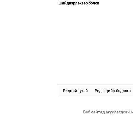
шийдвэрлэхээр болов
Бидний тухай
Редакцийн бодлого
Веб сайтад агуулагдсан 