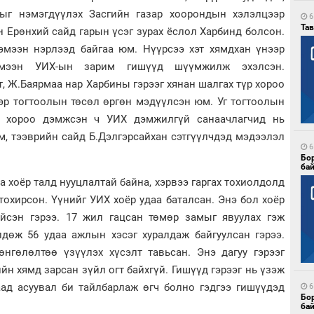
ыг нэмэгдүүлэх Засгийн газар хоорондын хэлэлцээр
6
Тав
н Ерөнхий сайд гарын үсэг зурах ёслол Харбинд болсон.
эмээн нэрлээд байгаа юм. Нүүрсээ хэт хямдхан үнээр
хэмээн УИХ-ын зарим гишүүд шүүмжилж эхэлсэн.
т, Ж.Баярмаа нар Харбины гэрээг хянан шалгах түр хороо
эр тогтоолын төсөл өргөн мэдүүлсэн юм. Уг тогтоолын
н хороо дэмжсэн ч УИХ дэмжилгүй санаачлагчид нь
м, тээврийн сайд Б.Дэлгэрсайхан сэтгүүлчдэд мэдээлэл
6
Бо
ба
аа хоёр талд нууцлалтай байна, хэрвээ гаргах тохиолдолд
охирсон. Үүнийг УИХ хоёр удаа баталсан. Энэ бол хоёр
йсэн гэрээ. 17 жил гацсан төмөр замыг явуулах гэж
лдөж 56 удаа ажлын хэсэг хуралдаж байгуулсан гэрээ.
өнгөлөлтөө үзүүлэх хүсэлт тавьсан. Энэ дагуу гэрээг
ийн хямд зарсан зүйл огт байхгүй. Гишүүд гэрээг нь үзэж
аад асуувал би тайлбарлаж өгч болно гэдгээ гишүүдэд
6
Бо
ба