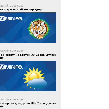
 цагийн өмнө өмнө
ан шар мэнгэтэй хөх бар өдөр
 цагийн өмнө өмнө
роо орохгүй, өдөртөө 30-32 хэм дулаан
йна
 цагийн өмнө өмнө
роо орохгүй, өдөртөө 30-32 хэм дулаан
йна