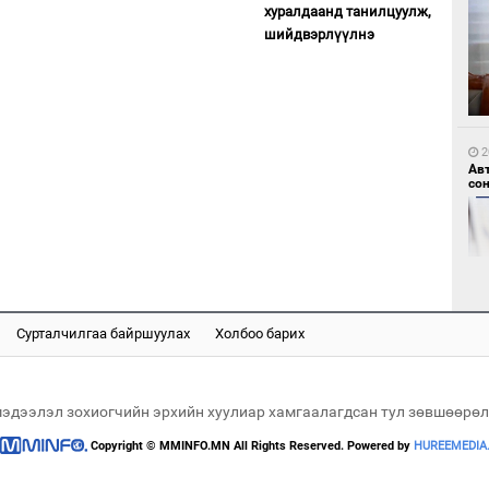
хуралдаанд танилцуулж,
шийдвэрлүүлнэ
1
Мо
өн
2
Ав
со
1
Өн
ду
ол
Сурталчилгаа байршуулах
Холбоо барих
2
Хө
та
мэдээлэл зохиогчийн эрхийн хуулиар хамгаалагдсан тул зөвшөөрөл
Copyright © MMINFO.MN All Rights Reserved. Powered by
HUREEMEDIA