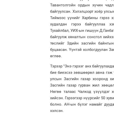
Тавантолгойн ордын хүчин чадл
байгуулсан. Хэлэлцээрт хоёр улсы
Тиймээс үүнийг Харбины гэрээ х
худалдан гэрээ байгууллаа 
Тухайлбал, УИХ-ын гишүүн Д.Ганба
байгуулж хяналтын сонсгол хийхэ
төслийг Эдийн засгийн байнгы
буцаасан. Үүнтэй холбогдуулан За
өглөө.
Тэрээр "Энэ гэрээг анх байгуулахд
бие биеэсээ зөвшөөрөл авна гэж т
улсын Засгийн газар хооронд хи
Засгийн газар гурван жил хөөцө
Нөгөө талаас Чалкод үзүүлдэг х
хийсэн. Гэрээгээр нүүрсийг 50 хув
болно. АН-ын бүлэг намайг дууд
хэлсэн.