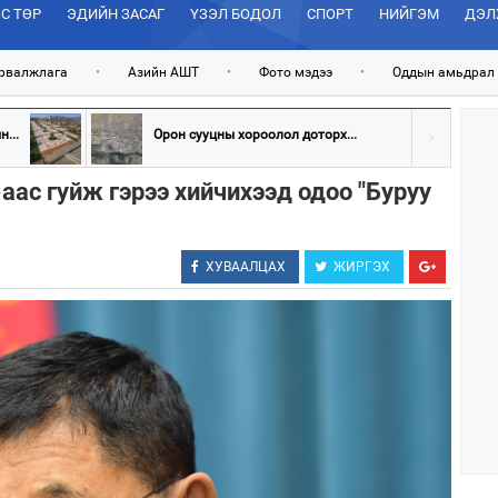
С ТӨР
ЭДИЙН ЗАСАГ
ҮЗЭЛ БОДОЛ
СПОРТ
НИЙГЭМ
ДЭЛ
рвалжлага
•
Азийн АШТ
•
Фото мэдээ
•
Оддын амьдрал
...
Орон сууцны хороолол доторх...
аас гуйж гэрээ хийчихээд одоо "Буруу
ХУВААЛЦАХ
ЖИРГЭХ