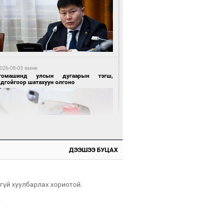
 өдрийн өмнө өмнө
нгол Улсын волейболын шигшээ баг
өөдөр Хятадын эсрэг тоглоно
026-08-03 өмнө
томашинд улсын дугаарын тэгш,
ндгойгоор шатахуун олгоно
 өдрийн өмнө өмнө
өөдөр сондгой тоогоор төгссөн улсын
гаартай автомашинтай иргэдэд шатахуун
гоно
ДЭЭШЭЭ БУЦАХ
026-08-03 өмнө
всгөл нуурын лусыг тахих төрийн
хилгын ёслол боллоо
гүй хуулбарлах хориотой.
.