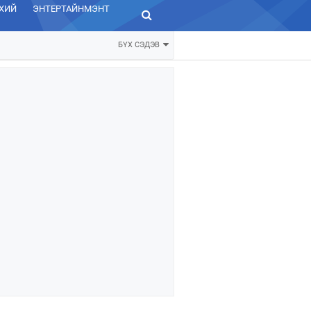
ХИЙ
ЭНТЕРТАЙНМЭНТ
ЗУРХАЙ
БҮХ СЭДЭВ