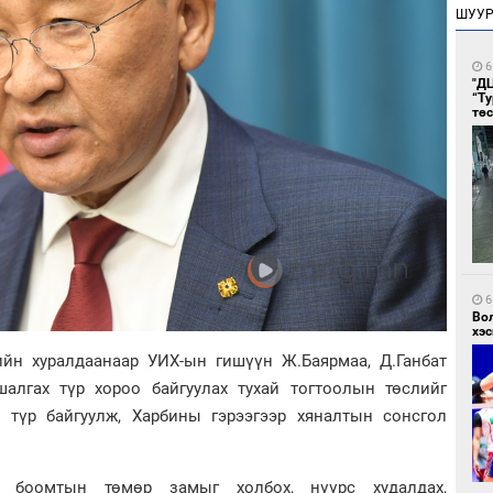
ШУУ
6
"Д
“Т
тө
6
Во
хэс
ийн хуралдаанаар УИХ-ын гишүүн Ж.Баярмаа, Д.Ганбат
алгах түр хороо байгуулах тухай тогтоолын төслийг
 түр байгуулж, Харбины гэрээгээр хяналтын сонсгол
од боомтын төмөр замыг холбох, нүүрс худалдах,