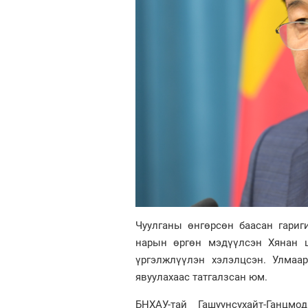
Чуулганы өнгөрсөн баасан гариг
нарын өргөн мэдүүлсэн Хянан ш
үргэлжлүүлэн хэлэлцсэн. Улмаар
явуулахаас татгалзсан юм.
БНХАУ-тай Гашуунсухайт-Ганцм