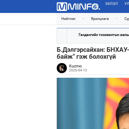
ЭХЛЭЛ
УЛ
Нийтлэл
•
Ярилцлага
•
Су
Гандангийн тохижилтын ажлын
Б.Дэлгэрсайхан: БНХАУ-
байж" гэж болохгүй
Kuzmo
2026-04-13