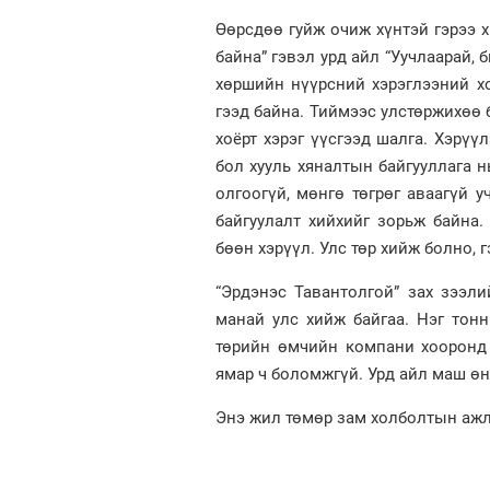
Өөрсдөө гуйж очиж хүнтэй гэрээ х
байна” гэвэл урд айл “Уучлаарай, 
хөршийн нүүрсний хэрэглээний хо
гээд байна. Тиймээс улстөржихөө 
хоёрт хэрэг үүсгээд шалга. Хэрүү
бол хууль хяналтын байгууллага нь
олгоогүй, мөнгө төгрөг аваагүй 
байгуулалт хийхийг зорьж байна.
бөөн хэрүүл. Улс төр хийж болно, г
“Эрдэнэс Тавантолгой” зах зээли
манай улс хийж байгаа. Нэг тон
төрийн өмчийн компани хооронд 
ямар ч боломжгүй. Урд айл маш өн
Энэ жил төмөр зам холболтын ажлы