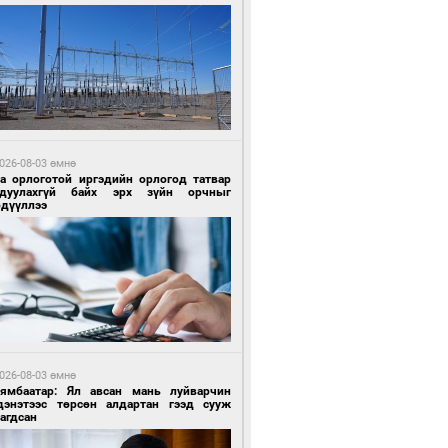
 өдрийн өмнө өмнө
ландын алдарт Boyzone хамтлагийн
шүүн Ronan Keating Монголд анх удаа
улна
026-08-03 өмнө
га орлоготой иргэдийн орлогод татвар
гдуулахгүй байх эрх зүйн орчныг
рдүүллээ
 өдрийн өмнө өмнө
ны эрчим хүчээр гэрэлтдэг үйлдвэр
026-08-03 өмнө
Нямбаатар: Ял авсан мань луйварчин
дэнэтээс төрсөн алдартан гээд сууж
агдсан