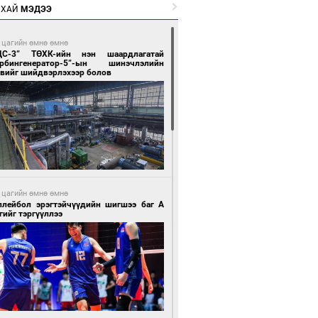
РХАЙ
МЭДЭЭ
 цагийн өмнө өмнө
ЦС-3” ТӨХК-ийн нэн шаардлагатай
урбингенератор-5”-ын шинэчлэлийн
свийг шийдвэрлэхээр болов
 цагийн өмнө өмнө
ллейбол эрэгтэйчүүдийн шигшээ баг А
гийг тэргүүллээ