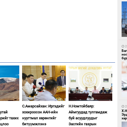
1
Ир
ги
ду
2
Ба
но
бү
1
Нар
С.Амарсайхан: Иргэдийг
Н.Номтойбаяр:
2
Х.
Сутай
хохироосон ААН-ийн
Аймгуудад тулгамдаж
Эр
рийг тахих
нуугтмал хөрөнгийг
буй асуудлуудыг
хар
лцлоо
битүүмжлэнэ
Засгийн газрын