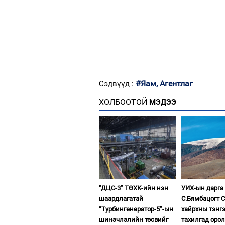
#Яам, Агентлаг
Сэдвүүд :
ХОЛБООТОЙ
МЭДЭЭ
"ДЦС-3” ТӨХК-ийн нэн
УИХ-ын дарга
шаардлагатай
С.Бямбацогт 
“Турбингенератор-5”-ын
хайрхны тэнгэ
шинэчлэлийн төсвийг
тахилгад оро