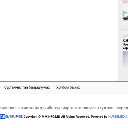
8
Бо
ба
2
Х.
Эр
хар
2
Бү
тээ
Сурталчилгаа байршуулах
Холбоо барих
2
Б.
би
мэдээлэл зохиогчийн эрхийн хуулиар хамгаалагдсан тул зөвшөөрөл
Copyright © MMINFO.MN All Rights Reserved. Powered by
HUREEMEDIA
2
МИ