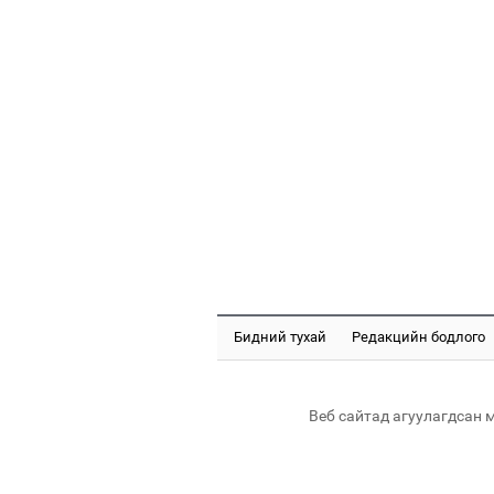
Бидний тухай
Редакцийн бодлого
Веб сайтад агуулагдсан 