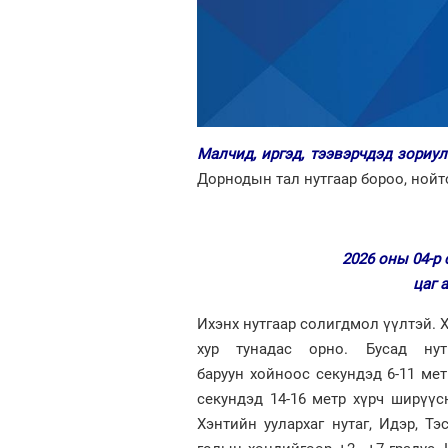
Малчид, иргэд, тээвэрчдэд зориу
Дорнодын тал нутгаар бороо, нойто
2026 оны 04-р 
цаг 
Ихэнх нутгаар солигдмол үүлтэй. Х
хур тунадас орно. Бусад нут
баруун хойноос секундэд 6-11 мет
секундэд 14-16 метр хүрч ширүүс
Хэнтийн уулархаг нутаг, Идэр, Тэс