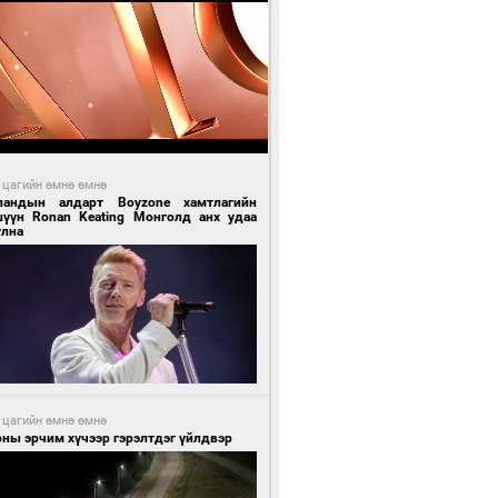
 цагийн өмнө өмнө
ландын алдарт Boyzone хамтлагийн
шүүн Ronan Keating Монголд анх удаа
улна
 цагийн өмнө өмнө
ны эрчим хүчээр гэрэлтдэг үйлдвэр