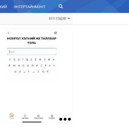
ХИЙ
ЭНТЕРТАЙНМЭНТ
ЗУРХАЙ
БҮХ СЭДЭВ