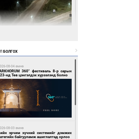
 цагийн өмнө өмнө
нгол Улсын волейболын шигшээ баг
өөдөр Хятадын эсрэг тоглоно
Л
БОЛГОХ
026-08-04 өмнө
ARKHORUM 360° фестиваль 8-р сарын
23-нд Төв цэнгэлдэх хүрээлэнд болно
 цагийн өмнө өмнө
өөдөр сондгой тоогоор төгссөн улсын
гаартай автомашинтай иргэдэд шатахуун
гоно
026-08-03 өмнө
вийн эрчим хүчний системийг дэмжих
ратегийн байгууламж ашиглалтад орлоо