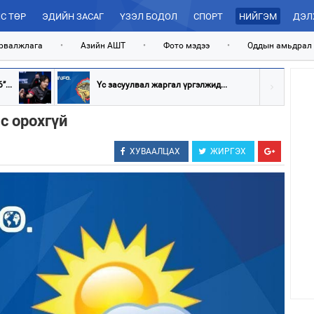
С ТӨР
ЭДИЙН ЗАСАГ
ҮЗЭЛ БОДОЛ
СПОРТ
НИЙГЭМ
ДЭЛ
рвалжлага
•
Азийн АШТ
•
Фото мэдээ
•
Оддын амьдрал
...
Үс засуулвал жаргал үргэлжид...
с орохгүй
ХУВААЛЦАХ
ЖИРГЭХ