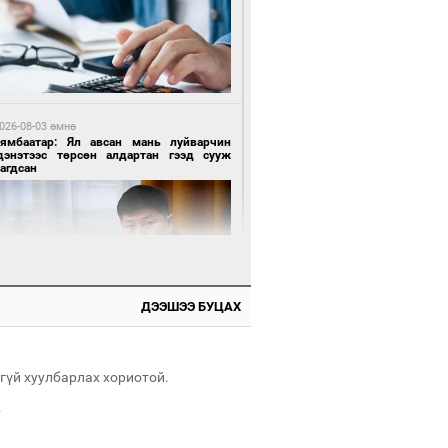
 цагийн өмнө өмнө
роо орохгүй, өдөртөө 28-30 хэм дулаан
йна
026-08-03 өмнө
Нямбаатар: Ял авсан мань луйварчин
дэнэтээс төрсөн алдартан гээд сууж
агдсан
2 цагийн өмнө өмнө
х төрлийн шатахууны импортыг шуурхай
вэрлэхэд гурван яам хамтран ажиллана
ДЭЭШЭЭ БУЦАХ
 өдрийн өмнө өмнө
Энх-Амгалан: Би Монгол Улсын иргэн
ш
гүй хуулбарлах хориотой.
.
2 цагийн өмнө өмнө
АТ ТӨХК “Боинг” компанитай хамтын