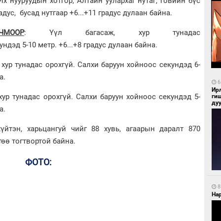
Их нууруудын хотгор, Алтайн уулархаг нутаг, говийн бүс
адус, бусад нутгаар +6...+11 градус дулаан байна.
МООР
: Үүл багасаж, хур тунадас
ндэд 5-10 метр. +6...+8 градус дулаан байна.
, хур тунадас орохгүй. Салхи баруун хойноос секундэд 6-
на.
6
Ир
 хур тунадас орохгүй. Салхи баруун хойноос секундэд 5-
ги
ду
на.
үйтэн, харьцангуй чийг 88 хувь, агаарын даралт 870
төө тогтвортой байна.
ФОТО:
8
Нар