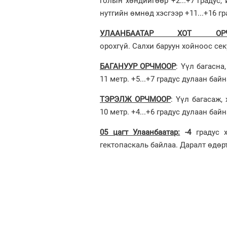
голын хөндийгөөр +2...+7 градус, 
нутгийн өмнөд хэсгээр +11...+16 гр
УЛААНБААТАР ХОТ ОРЧ
орохгүй. Салхи баруун хойноос секу
БАГАНУУР ОРЧМООР
: Үүл багасна
11 метр. +5...+7 градус дулаан бай
ТЭРЭЛЖ ОРЧМООР
: Үүл багасаж,
10 метр. +4...+6 градус дулаан бай
05 цагт Улаанбаатар:
-4
градус х
гектопаскаль байлаа. Даралт өдөр