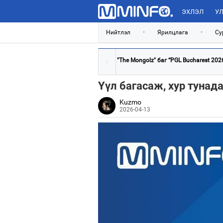
ЭХЛЭЛ
УЛ
Нийтлэл
•
Ярилцлага
•
Су
"The Mongolz" баг “PGL Bucharest 2026”
Үүл багасаж, хур тунада
Kuzmo
2026-04-13