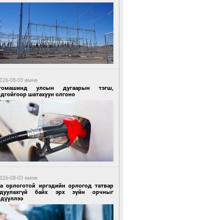
 цагийн өмнө өмнө
Х-ын дарга С.Бямбацогт Сутай хайрхны
гэрийг тахих тахилгад оролцлоо
026-08-03 өмнө
томашинд улсын дугаарын тэгш,
ндгойгоор шатахуун олгоно
 цагийн өмнө өмнө
ргаан цагаан мэнгэтэй харагчин үхэр
өр
026-08-03 өмнө
га орлоготой иргэдийн орлогод татвар
гдуулахгүй байх эрх зүйн орчныг
рдүүллээ