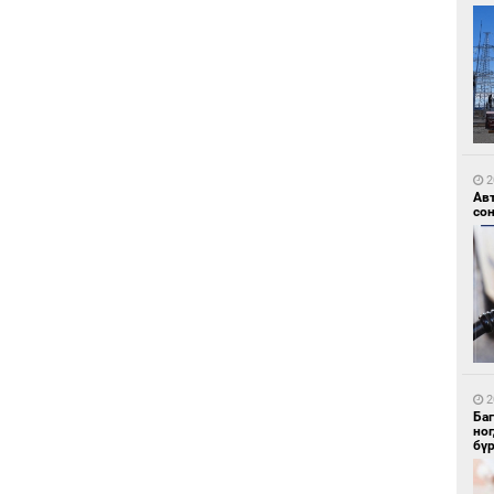
8
УИ
тэн
2
Ав
со
8
Зу
өд
2
Ба
но
бү