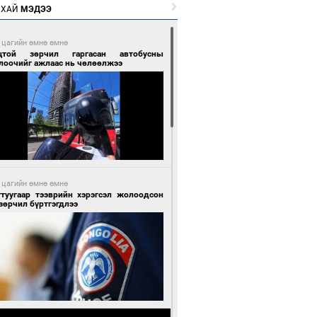
РХАЙ
МЭДЭЭ
 цагийн өмнө өмнө
цтой зөрчил гаргасан автобусны
лоочийг ажлаас нь чөлөөлжээ
 цагийн өмнө өмнө
гтуугаар тээврийн хэрэгсэл жолоодсон
зөрчил бүртгэгдлээ