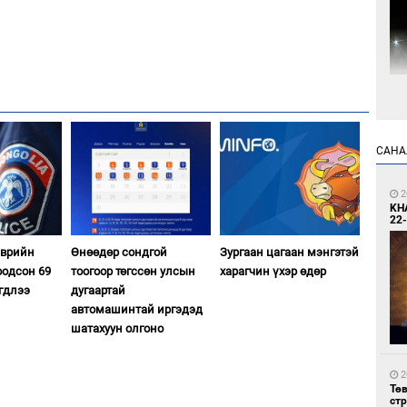
8
Мо
өн
САНА
2
KH
22-
эврийн
Өнөөдөр сондгой
Зургаан цагаан мэнгэтэй
оодсон 69
тоогоор төгссөн улсын
харагчин үхэр өдөр
8
гдлээ
дугаартай
Өн
автомашинтай иргэдэд
ду
ол
шатахуун олгоно
2
Тө
ст