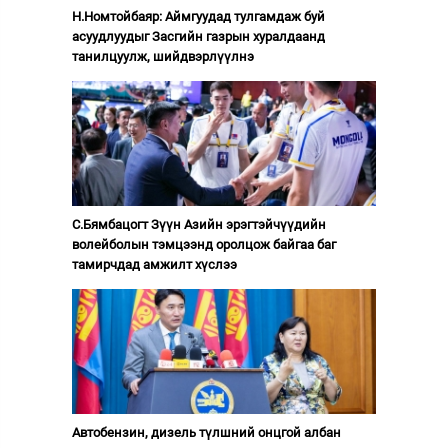
Н.Номтойбаяр: Аймгуудад тулгамдаж буй
асуудлуудыг Засгийн газрын хуралдаанд
танилцуулж, шийдвэрлүүлнэ
С.Бямбацогт Зүүн Азийн эрэгтэйчүүдийн
волейболын тэмцээнд оролцож байгаа баг
тамирчдад амжилт хүслээ
Автобензин, дизель түлшний онцгой албан