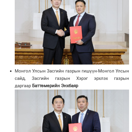
Монгол Улсын Засгийн газрын гишүүн-Монгол Улсын
сайд, Засгийн газрын Хэрэг эрхлэх газрын
даргаар
Баттөмөрийн Энхбаяр