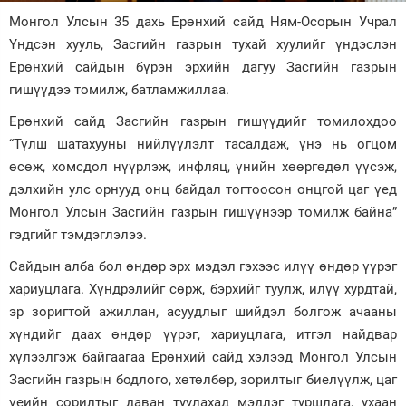
Монгол Улсын 35 дахь Ерөнхий сайд Ням-Осорын Учрал
Зурхай
Үндсэн хууль, Засгийн газрын тухай хуулийг үндэслэн
Ерөнхий сайдын бүрэн эрхийн дагуу Засгийн газрын
гишүүдээ томилж, батламжиллаа.
Ерөнхий сайд Засгийн газрын гишүүдийг томилохдоо
“Түлш шатахууны нийлүүлэлт тасалдаж, үнэ нь огцом
өсөж, хомсдол нүүрлэж, инфляц, үнийн хөөргөдөл үүсэж,
дэлхийн улс орнууд онц байдал тогтоосон онцгой цаг үед
Монгол Улсын Засгийн газрын гишүүнээр томилж байна”
гэдгийг тэмдэглэлээ.
Сайдын алба бол өндөр эрх мэдэл гэхээс илүү өндөр үүрэг
хариуцлага. Хүндрэлийг сөрж, бэрхийг туулж, илүү хурдтай,
эр зоригтой ажиллан, асуудлыг шийдэл болгож ачааны
хүндийг даах өндөр үүрэг, хариуцлага, итгэл найдвар
хүлээлгэж байгаагаа Ерөнхий сайд хэлээд Монгол Улсын
Засгийн газрын бодлого, хөтөлбөр, зорилтыг биелүүлж, цаг
үеийн сорилтыг даван туулахад мэдлэг туршлага, ухаан