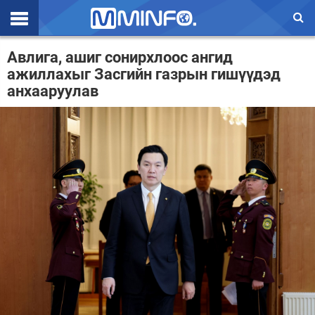
Эхлэл
Авлига, ашиг сонирхлоос ангид
ажиллахыг Засгийн газрын гишүүдэд
Цаг агаар
анхааруулав
Валют ханш
Улс төр
Эдийн засаг
Үзэл бодол
Спорт
Нийгэм
Дэлхий
Энтертайнмэнт