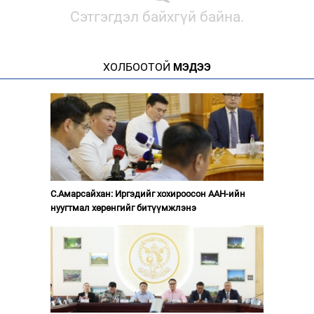
Сэтгэгдэл байхгүй байна.
ХОЛБООТОЙ
МЭДЭЭ
С.Амарсайхан: Иргэдийг хохироосон ААН-ийн
нуугтмал хөрөнгийг битүүмжлэнэ