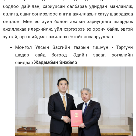
бодлоо дайчлан, хариуцсан салбараа удирдан манлайлж,
авлига, ашиг сонирхлоос ангид ажиллахыг хатуу шаардахаа
онцлов. Мөн ёс зүйн болон ажлын хариуцлага шаардаж
ажиллахаа илэрхийлж, үйл хэргээрээ эх оронч байж, эвтэй
хүчтэй, эрс шийдмэг ажиллах ёстойг анхаарууллаа.
Монгол Улсын Засгийн газрын гишүүн - Тэргүүн
шадар сайд бөгөөд Эдийн засаг, хөгжлийн
сайдаар
Жадамбын Энхбаяр