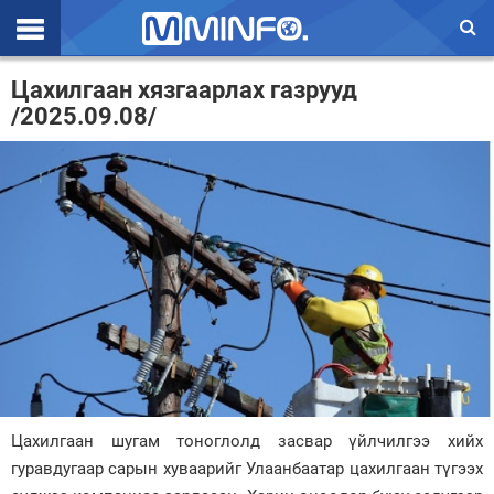
Эхлэл
Цахилгаан хязгаарлах газрууд
/2025.09.08/
Цаг агаар
Валют ханш
Улс төр
Эдийн засаг
Үзэл бодол
Спорт
Нийгэм
Дэлхий
Цахилгаан шугам тоноглолд засвар үйлчилгээ хийх
гуравдугаар сарын хуваарийг Улаанбаатар цахилгаан түгээх
Энтертайнмэнт