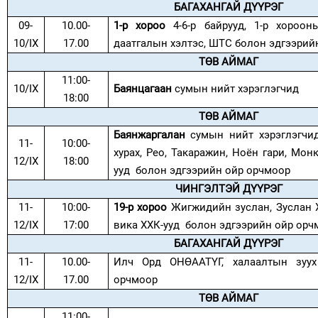
БАГАХАНГАЙ ДҮҮРЭГ
09-
10.00-
1-р хороо
4-6-р байрууд, 1-р хороон
10/IX
17.00
даатгалын хэлтэс, ШТС болон эдгээрий
ТӨВ АЙМАГ
11:00-
10/IX
Баянцагаан
сумын нийт хэрэглэгчид
18:00
ТӨВ АЙМАГ
Баянжаргалан
сумын нийт хэрэглэгчид
11-
10:00-
хурах, Рео, Такаражин, Ноён гари, Мон
12/IX
18:00
ууд болон эдгээрийн ойр орчмоор
ЧИНГЭЛТЭЙ ДҮҮРЭГ
11-
10:00-
19-р хороо
Жигжидийн зуслан, Зуслан Х
12/IX
17:00
вика ХХК-ууд болон эдгээрийн ойр орч
БАГАХАНГАЙ ДҮҮРЭГ
11-
10.00-
Илч Орд ОНӨААТҮГ, халаалтын зуух
12/IX
17.00
орчмоор
ТӨВ АЙМАГ
11:00-