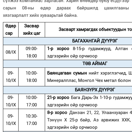
сүлжээ компаниас зарласан. Харин өнөөдөр буюу есдүгээр
сарын 08-ны өдөр дараах байршилд цахилгааны
Зурхай
хязгаарлалт хийх хуваарьтай байна.
Өдөр
Засвар
Засварт хамрагдах объектуудын 
сар
хийх цаг
БАГАХАНГАЙ ДҮҮРЭГ
09:00-
1-р хороо
8-15-р гудамжууд, Алтан
08/IX
18:00
эдгээрийн ойр орчмоор
ТӨВ АЙМАГ
09-
10:00-
Баянцагаан сумын
нийт хэрэглэгчид, 
10/IX
18:00
Минералплас, Монгол Чех метал болон
БАЯНЗҮРХ ДҮҮРЭГ
09-
10:00-
21-р хороо
Бага Дарь-Эх 1-10-р гудамжу
10/IX
17:00
эдгээрийн ойр орчмоор
8-р хороо
Данзан 21, 22, Улаанхуаран 4
09-
10:30-
Тэнүүн Х 25-р байр, Аз арвижих ХХК
10/IX
17:00
эдгээрийн ойр орчмоор