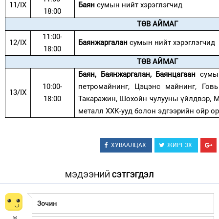
11/IX
Баян
сумын нийт хэрэглэгчид
18:00
ТӨВ АЙМАГ
11:00-
12/IX
Баянжаргалан
сумын нийт хэрэглэгчид
18:00
ТӨВ АЙМАГ
Баян, Баянжаргалан, Баянцагаан
сумын
10:00-
петромайнинг, Цэцэнс майнинг, Говь 
13/IX
18:00
Такаражин, Шохойн чулууны үйлдвэр, 
металл ХХК-ууд болон эдгээрийн ойр о
ХУВААЛЦАХ
ЖИРГЭХ
МЭДЭЭНИЙ
СЭТГЭГДЭЛ