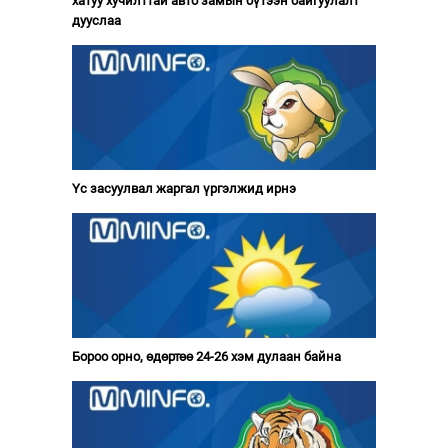
хатуу хучилттай авто замын бүтээн байгуулалт
дууслаа
Үс засуулвал жаргал үргэлжид ирнэ
Бороо орно, өдөртөө 24-26 хэм дулаан байна