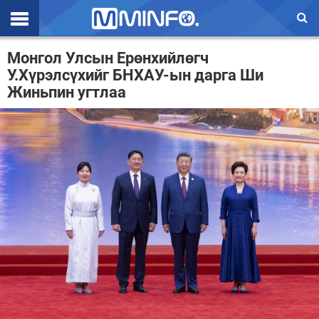
Эхлэл
Монгол Улсын Ерөнхийлөгч
У.Хүрэлсүхийг БНХАУ-ын дарга Ши
Цаг агаар
Жиньпин угтлаа
Валют ханш
Улс төр
Эдийн засаг
Үзэл бодол
Спорт
Нийгэм
Дэлхий
Энтертайнмэнт