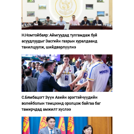
Н.Номтойбаяр: Аймгуудад тулгамдаж буй
асуудлуудыг Засгийн газрын хуралдаанд
танилцуулж, шийдвэрлүүлнэ
С.Бямбацогт Зүүн Азийн эрэгтэйчүүдийн
волейболын тэмцээнд оролцож байгаа баг
тамирчдад амжилт хүслээ