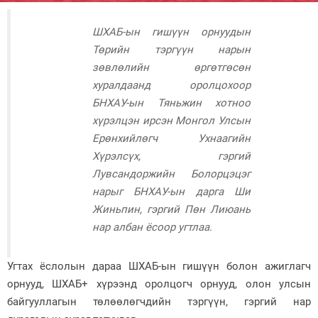
Зурхай
ШХАБ-ын гишүүн орнуудын
Төрийн тэргүүн нарын
зөвлөлийн өргөтгөсөн
хуралдаанд оролцохоор
БНХАУ-ын Тяньжин хотноо
хүрэлцэн ирсэн Монгол Улсын
Ерөнхийлөгч Ухнаагийн
Хүрэлсүх, гэргий
Лувсандоржийн Болорцэцэг
нарыг БНХАУ-ын дарга Ши
Жиньпин, гэргий Пөн Лиюань
нар албан ёсоор угтлаа.
Угтах ёслолын дараа ШХАБ-ын гишүүн болон ажиглагч
орнууд, ШХАБ+ хүрээнд оролцогч орнууд, олон улсын
байгууллагын төлөөлөгчдийн тэргүүн, гэргий нар