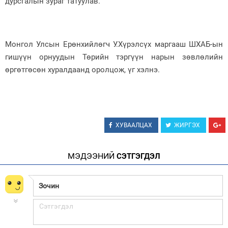
дурсгалын зураг татуулав.
Монгол Улсын Ерөнхийлөгч У.Хүрэлсүх маргааш ШХАБ-ын
гишүүн орнуудын Төрийн тэргүүн нарын зөвлөлийн
өргөтгөсөн хуралдаанд оролцож, үг хэлнэ.
ХУВААЛЦАХ
ЖИРГЭХ
МЭДЭЭНИЙ
СЭТГЭГДЭЛ