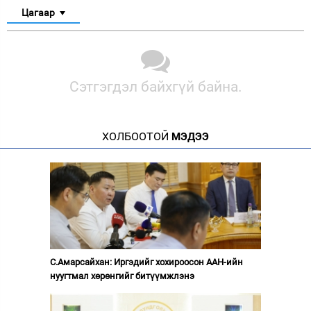
Цагаар
Сэтгэгдэл байхгүй байна.
ХОЛБООТОЙ
МЭДЭЭ
С.Амарсайхан: Иргэдийг хохироосон ААН-ийн
нуугтмал хөрөнгийг битүүмжлэнэ