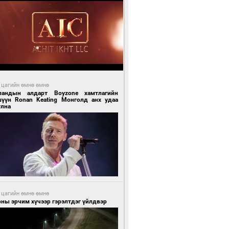
 цагийн өмнө өмнө
ландын алдарт Boyzone хамтлагийн
шүүн Ronan Keating Монголд анх удаа
улна
 цагийн өмнө өмнө
ны эрчим хүчээр гэрэлтдэг үйлдвэр