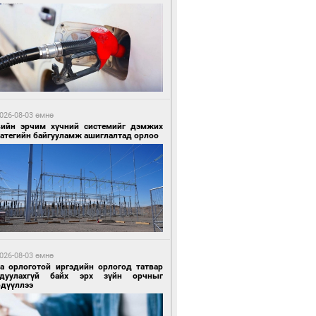
 цагийн өмнө өмнө
Х-ын дарга С.Бямбацогт Сутай хайрхны
гэрийг тахих тахилгад оролцлоо
026-08-03 өмнө
вийн эрчим хүчний системийг дэмжих
ратегийн байгууламж ашиглалтад орлоо
 цагийн өмнө өмнө
ргаан цагаан мэнгэтэй харагчин үхэр
өр
026-08-03 өмнө
га орлоготой иргэдийн орлогод татвар
гдуулахгүй байх эрх зүйн орчныг
рдүүллээ