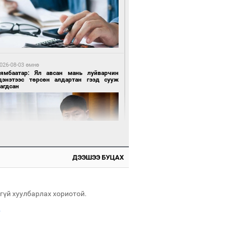
 цагийн өмнө өмнө
роо орохгүй, өдөртөө 28-30 хэм дулаан
йна
026-08-03 өмнө
Нямбаатар: Ял авсан мань луйварчин
дэнэтээс төрсөн алдартан гээд сууж
агдсан
9 цагийн өмнө өмнө
х төрлийн шатахууны импортыг шуурхай
вэрлэхэд гурван яам хамтран ажиллана
ДЭЭШЭЭ БУЦАХ
026-08-03 өмнө
өө бүтсэн түүхийг өгүүлэх 7 баримт
гүй хуулбарлах хориотой.
.
0 цагийн өмнө өмнө
АТ ТӨХК “Боинг” компанитай хамтын