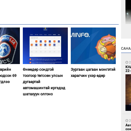
5
Мо
өн
САНА
2
KH
эврийн
Өнөөдөр сондгой
Зургаан цагаан мэнгэтэй
22-
оодсон 69
тоогоор төгссөн улсын
харагчин үхэр өдөр
гдлээ
дугаартай
автомашинтай иргэдэд
6
шатахуун олгоно
Өн
ду
ол
2
Ав
со