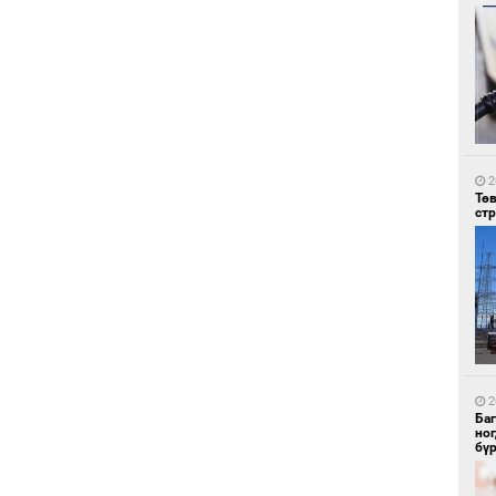
6
УИ
тэн
2
Тө
ст
6
Зу
өд
2
Ба
но
бү