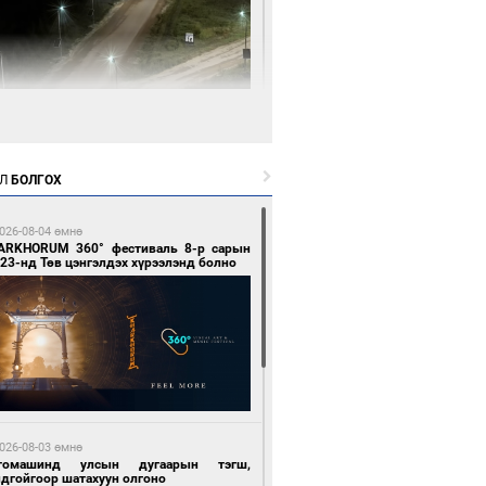
 цагийн өмнө өмнө
нгол Улсын волейболын шигшээ баг
өөдөр Хятадын эсрэг тоглоно
Л
БОЛГОХ
026-08-04 өмнө
ARKHORUM 360° фестиваль 8-р сарын
23-нд Төв цэнгэлдэх хүрээлэнд болно
 цагийн өмнө өмнө
өөдөр сондгой тоогоор төгссөн улсын
гаартай автомашинтай иргэдэд шатахуун
гоно
026-08-03 өмнө
томашинд улсын дугаарын тэгш,
ндгойгоор шатахуун олгоно