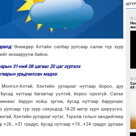
ШУУ
2
Но
жо
аралд:
Өнөөдөр Алтайн салбар уулсаар салхи түр зуур
хийг анхааруулж байна.
сарын 31-ний 08 цагаас 20 цаг хүртэлх
агаарын урьдчилсан мэдээ:
3
Со
Монгол-Алтай, Хэнтийн уулархаг нутгаар бороо, дуу
69 
Бусад нутгаар багавтар үүлтэй, бороо орохгүй. Салхи
өмнөөс баруун хойш эргэж, бусад нутгаар баруунаас
р уулсаар түр зуур секундэд 18-20 метр хүрч ширүүснэ.
ангай, Хэнтийн уулархаг нутаг, Тэрэлж голын хөндийгөөр
 +26...+31 градус, бусад нутгаар +19...+24 градус дулаан