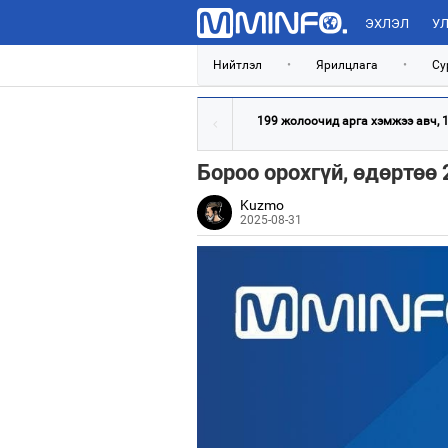
ЭХЛЭЛ
УЛ
Нийтлэл
•
Ярилцлага
•
Су
199 жолоочид арга хэмжээ авч, 11
Бороо орохгүй, өдөртөө
Kuzmo
2025-08-31