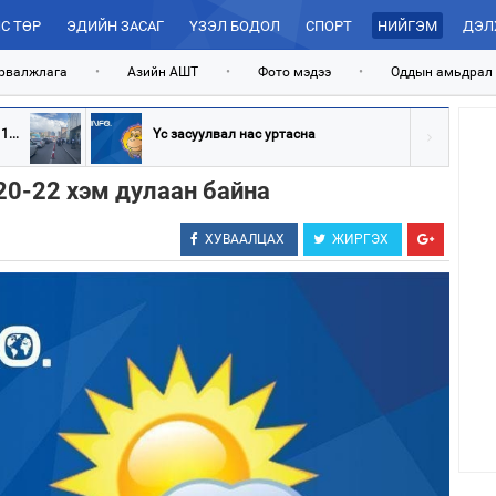
С ТӨР
ЭДИЙН ЗАСАГ
ҮЗЭЛ БОДОЛ
СПОРТ
НИЙГЭМ
ДЭЛ
рвалжлага
•
Азийн АШТ
•
Фото мэдээ
•
Оддын амьдрал
...
Үс засуулвал нас уртасна
 20-22 хэм дулаан байна
ХУВААЛЦАХ
ЖИРГЭХ