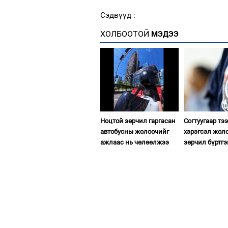
Сэдвүүд :
ХОЛБООТОЙ
МЭДЭЭ
Ноцтой зөрчил гаргасан
Согтуугаар тэ
автобусны жолоочийг
хэрэгсэл жол
ажлаас нь чөлөөлжээ
зөрчил бүртгэ