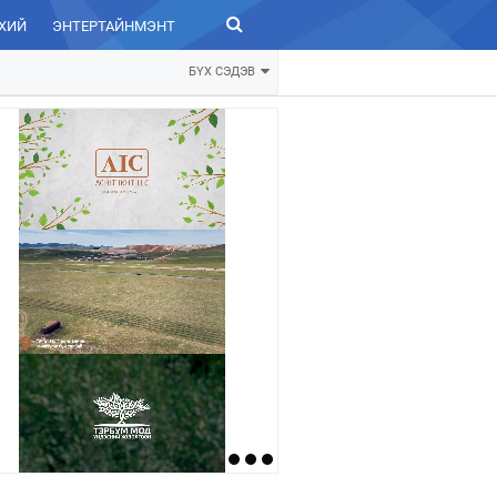
ХИЙ
ЭНТЕРТАЙНМЭНТ
ЗУРХАЙ
БҮХ СЭДЭВ