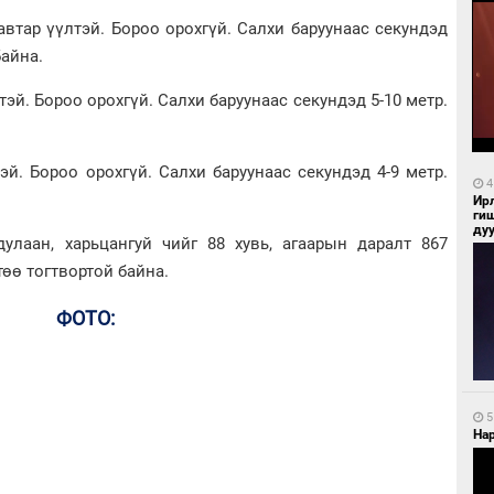
тар үүлтэй. Бороо орохгүй. Салхи баруунаас секундэд
байна.
й. Бороо орохгүй. Салхи баруунаас секундэд 5-10 метр.
. Бороо орохгүй. Салхи баруунаас секундэд 4-9 метр.
4
Ир
ги
ду
дулаан, харьцангуй чийг 88 хувь, агаарын даралт 867
төө тогтвортой байна.
ФОТО:
5
Нар