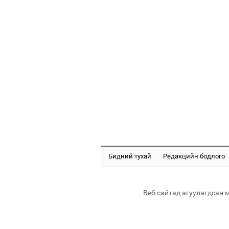
Бидний тухай
Редакцийн бодлого
Веб сайтад агуулагдсан 