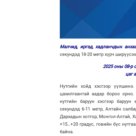
Малчид, иргэд, хадланчдын анха
секундэд 18-20 метр хүрч ширүүсэ
2025 оны 08-р 
цаг 
Нутгийн хойд хэсгээр үүлшинэ. 
цахилгаантай аадар бороо орно. 
нутгийн баруун хэсгээр баруун 
секундэд 6-11 метр, Алтайн салба
Дархадын хотгор, Монгол-Алтай, Х
+15…+20 градус, говийн бүс нутгаар
байна.