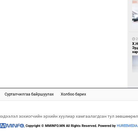
6
Бо
ба
2
Х.
Эр
хар
1
Бү
тээ
Сурталчилгаа байршуулах
Холбоо барих
2
Хөш
мэдээлэл зохиогчийн эрхийн хуулиар хамгаалагдсан тул зөвшөөрөл
Copyright © MMINFO.MN All Rights Reserved. Powered by
HUREEMEDIA
2
МИ