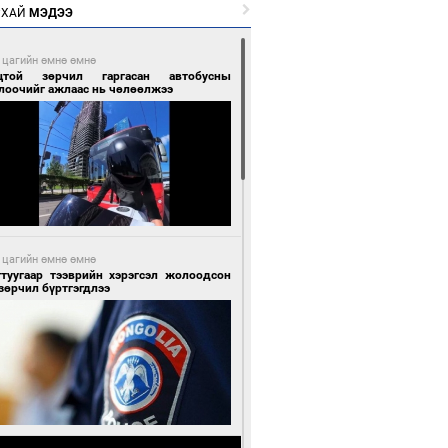
РХАЙ
МЭДЭЭ
 цагийн өмнө өмнө
цтой зөрчил гаргасан автобусны
лоочийг ажлаас нь чөлөөлжээ
 цагийн өмнө өмнө
гтуугаар тээврийн хэрэгсэл жолоодсон
зөрчил бүртгэгдлээ