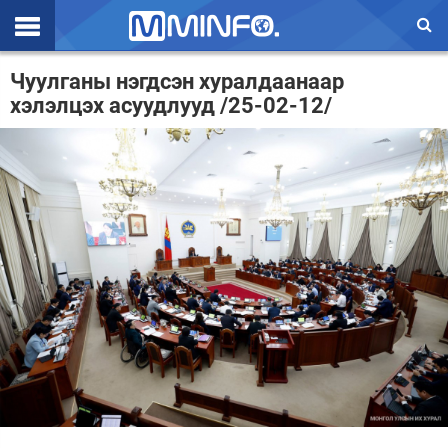
Эхлэл
Чуулганы нэгдсэн хуралдаанаар
хэлэлцэх асуудлууд /25-02-12/
Цаг агаар
Валют ханш
Улс төр
Эдийн засаг
Үзэл бодол
Спорт
Нийгэм
Дэлхий
Энтертайнмэнт