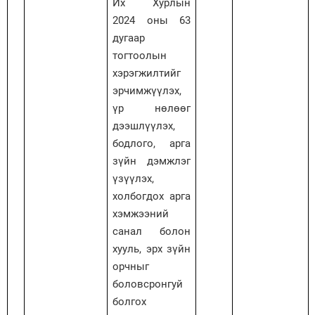
Их Хурлын
2024 оны 63
дугаар
тогтоолын
хэрэгжилтийг
эрчимжүүлэх,
үр нөлөөг
дээшлүүлэх,
бодлого, арга
зүйн дэмжлэг
үзүүлэх,
холбогдох арга
хэмжээний
санал болон
хууль, эрх зүйн
орчныг
боловсронгуй
болгох