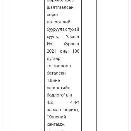
шалтгаалсан
сөрөг
нөлөөллийг
бууруулах тухай
хууль, Улсын
Их Хурлын
2021 оны 106
дугаар
тогтоолоор
баталсан
“Шинэ
сэргэлтийн
бодлого”-ын
4.2, 4.4-т
заасан зорилт,
“Хүнсний
хангамж,