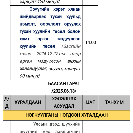
хариулт 120 минут
/
·
Эрүүгийн хэрэг хянан
шийдвэрлэх тухай хуульд
нэмэлт, өөрчлөлт оруулах
тухай хуулийн төсөл болон
хамт өргөн мэдүүлсэн
14.00
хуулийн төсөл
/
Засгийн
газар 2024.12.27-ны өдөр
өргөн мэдүүлсэн,
анхны
хэлэлцүүлэг
, асуулт, хариулт
90 минут
/
БААСАН ГАРАГ
/2025.06.13/
Д/
ХЭЛЭЛЦЭХ
ХУРАЛДААН
ЦАГ
ТАНХИМ
Д
АСУУДАЛ
НЭГ.ЧУУЛГАНЫ НЭГДСЭН ХУРАЛДААН
·
Улсын дээд шүүхийн
шүүгчид нэр дэвшигчийг