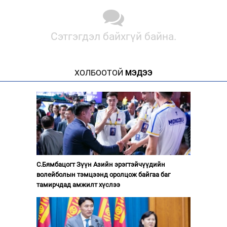
Сэтгэгдэл байхгүй байна.
ХОЛБООТОЙ
МЭДЭЭ
С.Бямбацогт Зүүн Азийн эрэгтэйчүүдийн
волейболын тэмцээнд оролцож байгаа баг
тамирчдад амжилт хүслээ