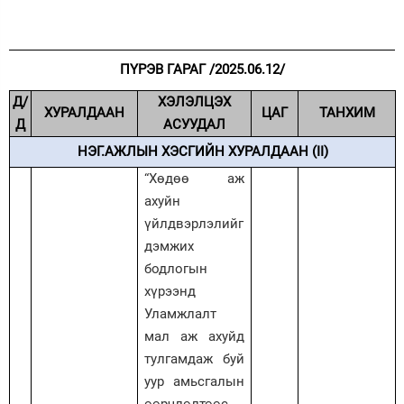
Зурхай
ПҮРЭВ ГАРАГ /2025.06.12/
Д/
ХЭЛЭЛЦЭХ
ХУРАЛДААН
ЦАГ
ТАНХИМ
Д
АСУУДАЛ
НЭГ.АЖЛЫН ХЭСГИЙН ХУРАЛДААН (II)
“Хөдөө аж
ахуйн
үйлдвэрлэлийг
дэмжих
бодлогын
хүрээнд
Уламжлалт
мал аж ахуйд
тулгамдаж буй
уур амьсгалын
өөрчлөлтөөс