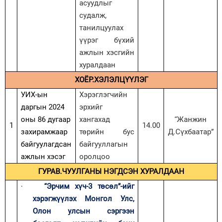
асуудлыг
судалж,
танилцуулах
үүрэг бүхий
ажлын хэсгийн
хуралдаан
ХОЁР.ХЭЛЭЛЦҮҮЛЭГ
УИХ-ын
Хэрэглэгчийн
даргын 2024
эрхийг
оны 86 дугаар
хангахад
“Жанжин
1
14.00
захирамжаар
төрийн бус
Д.Сүхбаатар”
байгуулагдсан
байгууллагын
ажлын хэсэг
оролцоо
ГУРАВ.ЧУУЛГАНЫ НЭГДСЭН ХУРАЛДААН
·
“Эрчим хүч-3 төсөл”-ийг
хэрэгжүүлэх Монгол Улс,
Олон улсын сэргээн