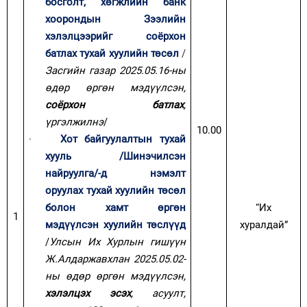
босголт, хөгжлийн банк
хоорондын Зээлийн
хэлэлцээрийг соёрхон
батлах тухай хуулийн төсөл
/
Засгийн газар 2025.0
5
.16-ны
өдөр өргөн мэдүүлсэн,
соёрхон батлах
,
үргэлжилнэ
/
10.00
·
Хот байгуулалтын тухай
хууль /Шинэчилсэн
найруулга/-д нэмэлт
оруулах тухай хуулийн төсөл
болон хамт өргөн
“Их
1
мэдүүлсэн хуулийн төслүүд
хуралдай”
/
Улсын Их Хурлын гишүүн
Ж.Алдаржавхлан 2025.05.02-
ны өдөр өргөн мэдүүлсэн,
хэлэлцэх эсэх
, асуулт,