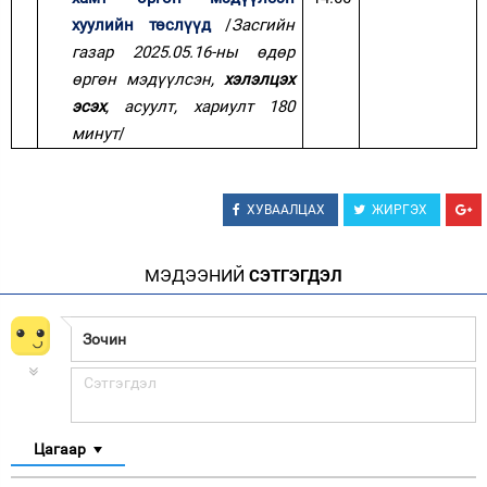
хуулийн төслүүд
/
Засгийн
газар 2025.05.16-ны өдөр
өргөн мэдүүлсэн,
хэлэлцэх
эсэх
, асуулт, хариулт 180
минут
/
ХУВААЛЦАХ
ЖИРГЭХ
МЭДЭЭНИЙ
СЭТГЭГДЭЛ
Цагаар