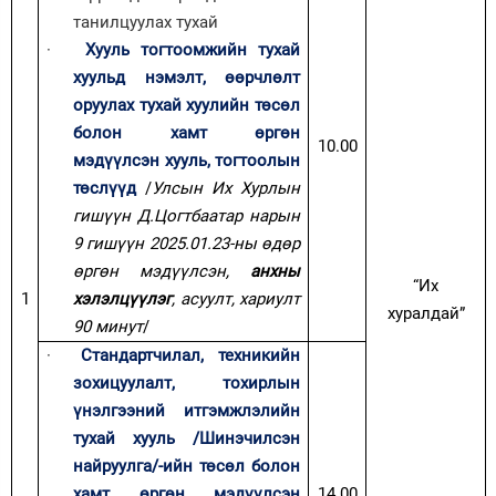
танилцуулах тухай
·
Хууль тогтоомжийн тухай
хуульд нэмэлт, өөрчлөлт
оруулах тухай хуулийн төсөл
болон хамт өргөн
10.00
мэдүүлсэн хууль, тогтоолын
төслүүд
/
Улсын Их Хурлын
гишүүн Д.Цогтбаатар нарын
9 гишүүн 2025.01.23-ны өдөр
өргөн мэдүүлсэн,
анхны
“Их
1
хэлэлцүүлэг
, асуулт, хариулт
хуралдай”
90 минут
/
·
Стандартчилал, техникийн
зохицуулалт, тохирлын
үнэлгээний итгэмжлэлийн
тухай хууль
/
Шинэчилсэн
найруулга
/
-ийн төсөл болон
хамт өргөн мэдүүлсэн
14.00