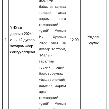
аюулгүй
байдлыг хангах
талаар авах
зарим арга
хэмжээний
УИХ-ын
тухай” Улсын
даргын 2024
Их Хурлын
“Үндсэн
1
оны 42 дугаар
12.00
2022 оны 36
хууль”
захирамжаар
дугаар тогтоол,
байгуулагдсан
“Малын
гаралтай
түүхий эдийг
боловсруулах
үйлдвэрлэлийг
дэмжих зарим
арга
хэмжээний
тухай” Улсын