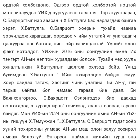
ордтой холбогдоно. Эдгээр ордтой холбоотой ноцтой
материалуудыг УИХ-д хүргүүлсэн гэсэн үг. Тэр агуулгаараа,
С.Баярцогтыг нэр заасан ч Х.Баттулга бас нэрлэгдэж байгаа
хэрэг. Х.Баттулга, С.Баярцогт хоёрын тухайд наанаа
зөрчилдөж харагддаг, өөрсдөө ч ийм утгатай үг унагадаг ч
цаагуураа нэг бөгөөд нягт ойр харилцаатай. Үүнийг олон
факт нотолдог. УИХ-ын 2016 оны сонгуулийн өмнө Их
тэнгэрт АН-ын нэг том хуралдаан болсон. Тухайн үед хууль
хяналтынхан Х.Баттулгыг шалгаж эхлээд байв. Үүнд
бухимдсан Х.Баттулга “...Ийм тохиролцоо байдаг юмуу.
Хоёр сайдаа татаж, Засгийг чинь унагана. Би АН-д гай
тарьж байгаа бол намаас гараад бие даая. Би
Баянхонгортоо, С.Баярцогт Сэлэнгэдээ бие даахад
сонгогдоод л хүрээд ирнэ” гэчихээд хаалга саваад гарсан
байдаг. Мөн УИХ-ын 2024 оны сонгуулийн өмнө АН-ын ҮБХ-
ны гишүүн Х.Тэмүүжин “…Х.Баттулга, С.Баярцогт гэдэг хоёр
хүний тохирооны улмаас АН-ын маш олон залуу хохирол
амсаж болохгүй. Өнгөрсөн найман жилийн турш энэ