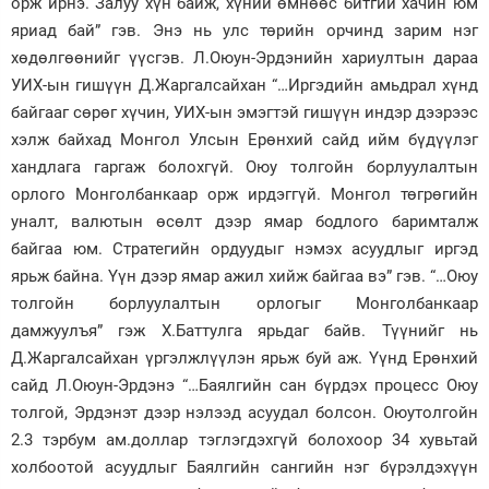
орж ирнэ. Залуу хүн байж, хүний өмнөөс битгий хачин юм
яриад бай” гэв. Энэ нь улс төрийн орчинд зарим нэг
хөдөлгөөнийг үүсгэв. Л.Оюун-Эрдэнийн хариултын дараа
УИХ-ын гишүүн Д.Жаргалсайхан “…Иргэдийн амьдрал хүнд
байгааг сөрөг хүчин, УИХ-ын эмэгтэй гишүүн индэр дээрээс
хэлж байхад Монгол Улсын Ерөнхий сайд ийм бүдүүлэг
хандлага гаргаж болохгүй. Оюу толгойн борлуулалтын
орлого Монголбанкаар орж ирдэггүй. Монгол төгрөгийн
уналт, валютын өсөлт дээр ямар бодлого баримталж
байгаа юм. Стратегийн ордуудыг нэмэх асуудлыг иргэд
ярьж байна. Үүн дээр ямар ажил хийж байгаа вэ” гэв. “…Оюу
толгойн борлуулалтын орлогыг Монголбанкаар
дамжуулъя” гэж Х.Баттулга ярьдаг байв. Түүнийг нь
Д.Жаргалсайхан үргэлжлүүлэн ярьж буй аж. Үүнд Ерөнхий
сайд Л.Оюун-Эрдэнэ “…Баялгийн сан бүрдэх процесс Оюу
толгой, Эрдэнэт дээр нэлээд асуудал болсон. Оюутолгойн
2.3 тэрбум ам.доллар тэглэгдэхгүй болохоор 34 хувьтай
холбоотой асуудлыг Баялгийн сангийн нэг бүрэлдэхүүн