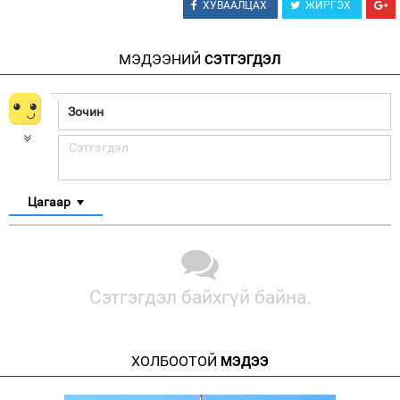
ХУВААЛЦАХ
ЖИРГЭХ
МЭДЭЭНИЙ
СЭТГЭГДЭЛ
Цагаар
Сэтгэгдэл байхгүй байна.
ХОЛБООТОЙ
МЭДЭЭ