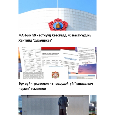
МАН-ын 50 настнууд Хөвсгөлд, 40 настнууд нь
Хэнтийд “хуралджээ”
Эрх зүйн үндэслэл нь тодорхойгүй “гадаад элч
нарын” томилгоо