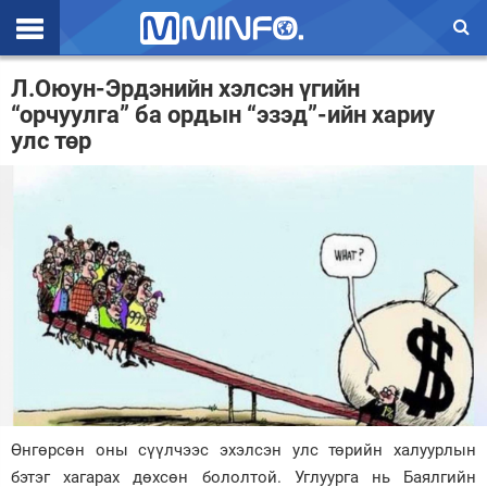
Эхлэл
Л.Оюун-Эрдэнийн хэлсэн үгийн
“орчуулга” ба ордын “эзэд”-ийн хариу
Цаг агаар
улс төр
Валют ханш
Улс төр
Эдийн засаг
Үзэл бодол
Спорт
Нийгэм
Дэлхий
Өнгөрсөн оны сүүлчээс эхэлсэн улс төрийн халуурлын
бэтэг хагарах дөхсөн бололтой. Углуурга нь Баялгийн
Энтертайнмэнт