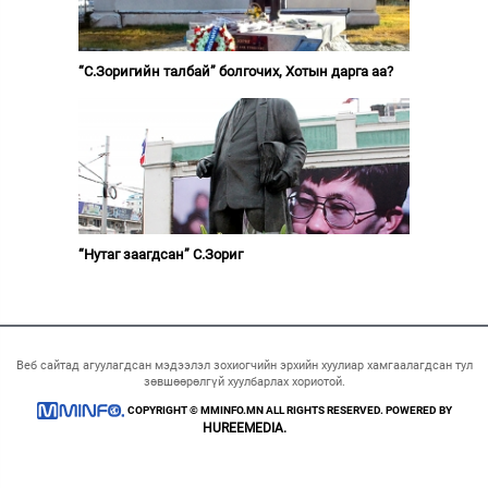
“С.Зоригийн талбай” болгочих, Хотын дарга аа?
“Нутаг заагдсан” С.Зориг
Веб сайтад агуулагдсан мэдээлэл зохиогчийн эрхийн хуулиар хамгаалагдсан тул
зөвшөөрөлгүй хуулбарлах хориотой.
COPYRIGHT © MMINFO.MN ALL RIGHTS RESERVED. POWERED BY
HUREEMEDIA.