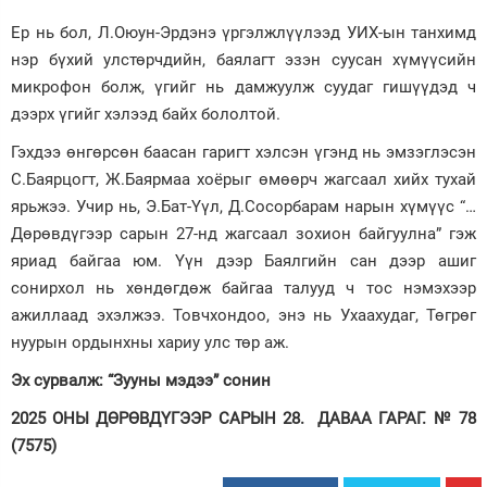
Ер нь бол, Л.Оюун-Эрдэнэ үргэлжлүүлээд УИХ-ын танхимд
нэр бүхий улстөрчдийн, баялагт эзэн суусан хүмүүсийн
микрофон болж, үгийг нь дамжуулж суудаг гишүүдэд ч
дээрх үгийг хэлээд байх бололтой.
Гэхдээ өнгөрсөн баасан гаригт хэлсэн үгэнд нь эмзэглэсэн
С.Баярцогт, Ж.Баярмаа хоёрыг өмөөрч жагсаал хийх тухай
ярьжээ. Учир нь, Э.Бат-Үүл, Д.Сосорбарам нарын хүмүүс “…
Дөрөвдүгээр сарын 27-нд жагсаал зохион байгуулна” гэж
яриад байгаа юм. Үүн дээр Баялгийн сан дээр ашиг
сонирхол нь хөндөгдөж байгаа талууд ч тос нэмэхээр
ажиллаад эхэлжээ. Товчхондоо, энэ нь Ухаахудаг, Төгрөг
нуурын ордынхны хариу улс төр аж.
Эх сурвалж: “Зууны мэдээ” сонин
2025 ОНЫ ДӨРӨВДҮГЭЭР САРЫН 28. ДАВАА ГАРАГ. № 78
(7575)