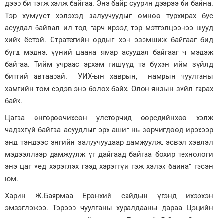
дээр би тэгж хэлж байгаа. Энэ байр суурин дээрээ би байна.
Тэр хүмүүст хэлэхэд залуучуудыг өмнөө турхирах бус
асуудал байвал ил тод гарч ирээд тэр мэтгэлцээнээ шууд
хийх ёстой. Стратегийн ордыг хэн эзэмшиж байгааг бид
бүгд мэднэ, үүний цаана ямар асуудал байгааг ч мэдэж
байгаа. Тийм учраас эрхэм гишүүд та бүхэн ийм зүйлд
битгий автаарай. УИХ-ын хаврын, намрын чуулганы
хамгийн том сэдэв энэ болох байх. Олон янзын зүйл гарах
байх.
Цагаа өнгөрөөчихсөн улстөрчид өөрсдийнхөө хэлж
чадахгүй байгаа асуудлыг эрх ашиг нь зөрчигдөөд ирэхээр
энд тэндээс энгийн залуучуудаар дамжуулж, эсвэл хэвлэл
мэдээллээр дамжуулж үг дайгаад байгаа бохир технологи
энэ цаг үед хэрэглэх гээд хэрэггүй гэж хэлэх байна” гэсэн
юм.
Харин Ж.Баярмаа Ерөнхий сайдын үгэнд ихээхэн
эмзэглэжээ. Тэрээр чуулганы хуралдааны дараа Цэцийн