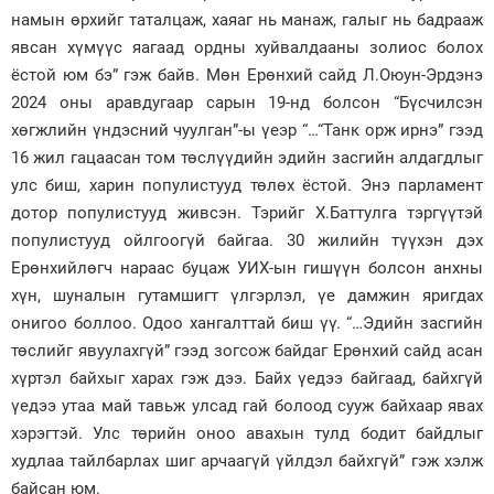
намын өрхийг таталцаж, хаяаг нь манаж, галыг нь бадрааж
явсан хүмүүс яагаад ордны хуйвалдааны золиос болох
ёстой юм бэ” гэж байв. Мөн Ерөнхий сайд Л.Оюун-Эрдэнэ
2024 оны аравдугаар сарын 19-нд болсон “Бүсчилсэн
хөгжлийн үндэсний чуулган”-ы үеэр “…“Танк орж ирнэ” гээд
16 жил гацаасан том төслүүдийн эдийн засгийн алдагдлыг
улс биш, харин популистууд төлөх ёстой. Энэ парламент
дотор популистууд живсэн. Тэрийг Х.Баттулга тэргүүтэй
популистууд ойлгоогүй байгаа. 30 жилийн түүхэн дэх
Ерөнхийлөгч нараас буцаж УИХ-ын гишүүн болсон анхны
хүн, шуналын гутамшигт үлгэрлэл, үе дамжин яригдах
онигоо боллоо. Одоо хангалттай биш үү. “…Эдийн засгийн
төслийг явуулахгүй” гээд зогсож байдаг Ерөнхий сайд асан
хүртэл байхыг харах гэж дээ. Байх үедээ байгаад, байхгүй
үедээ утаа май тавьж улсад гай болоод сууж байхаар явах
хэрэгтэй. Улс төрийн оноо авахын тулд бодит байдлыг
худлаа тайлбарлах шиг арчаагүй үйлдэл байхгүй” гэж хэлж
байсан юм.