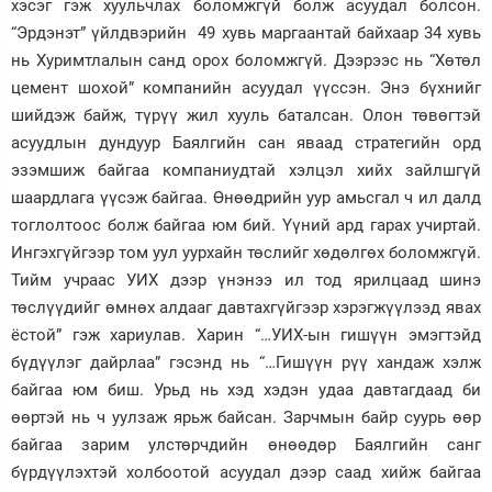
хэсэг гэж хуульчлах боломжгүй болж асуудал болсон.
“Эрдэнэт” үйлдвэрийн 49 хувь маргаантай байхаар 34 хувь
нь Хуримтлалын санд орох боломжгүй. Дээрээс нь “Хөтөл
цемент шохой” компанийн асуудал үүссэн. Энэ бүхнийг
шийдэж байж, түрүү жил хууль баталсан. Олон төвөгтэй
асуудлын дундуур Баялгийн сан яваад стратегийн орд
эзэмшиж байгаа компаниудтай хэлцэл хийх зайлшгүй
шаардлага үүсэж байгаа. Өнөөдрийн уур амьсгал ч ил далд
тоглолтоос болж байгаа юм бий. Үүний ард гарах учиртай.
Ингэхгүйгээр том уул уурхайн төслийг хөдөлгөх боломжгүй.
Тийм учраас УИХ дээр үнэнээ ил тод ярилцаад шинэ
төслүүдийг өмнөх алдааг давтахгүйгээр хэрэгжүүлээд явах
ёстой” гэж хариулав. Харин “…УИХ-ын гишүүн эмэгтэйд
бүдүүлэг дайрлаа” гэсэнд нь “…Гишүүн рүү хандаж хэлж
байгаа юм биш. Урьд нь хэд хэдэн удаа давтагдаад би
өөртэй нь ч уулзаж ярьж байсан. Зарчмын байр суурь өөр
байгаа зарим улстөрчдийн өнөөдөр Баялгийн санг
бүрдүүлэхтэй холбоотой асуудал дээр саад хийж байгаа