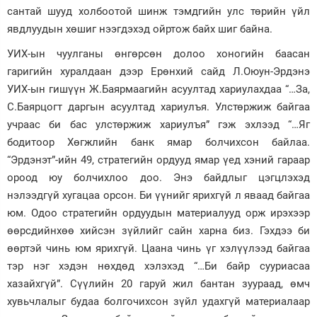
сантай шууд холбоотой шинж тэмдгийн улс төрийн үйл
Зурхай
явдлуудын хөшиг нээгдэхэд ойртож байх шиг байна.
УИХ-ын чуулганы өнгөрсөн долоо хоногийн баасан
гаригийн хуралдаан дээр Ерөнхий сайд Л.Оюун-Эрдэнэ
УИХ-ын гишүүн Ж.Баярмаагийн асуултад хариулахдаа “…За,
С.Баярцогт даргын асуултад хариулъя. Улстөржиж байгаа
учраас би бас улстөржиж хариулъя” гэж эхлээд “…Яг
бодитоор Хөгжлийн банк ямар болчихсон байлаа.
“Эрдэнэт”-ийн 49, стратегийн ордууд ямар үед хэний гараар
ороод юу болчихлоо доо. Энэ байдлыг цэгцлэхэд
нэлээдгүй хугацаа орсон. Би үүнийг ярихгүй л яваад байгаа
юм. Одоо стратегийн ордуудын материалууд орж ирэхээр
өөрсдийнхөө хийсэн зүйлийг сайн харна биз. Гэхдээ би
өөртэй чинь юм ярихгүй. Цаана чинь үг хэлүүлээд байгаа
тэр нэг хэдэн нөхдөд хэлэхэд “…Би байр сууриасаа
хазайхгүй”. Сүүлийн 20 гаруй жил бантан зуураад, өмч
хувьчлалыг будаа болгочихсон зүйл удахгүй материалаар