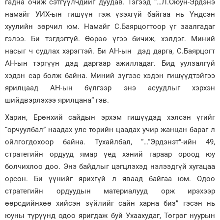
гадна очиж сэтгүүлчдийг дуудав. Тэгээд “…Л.Оюун-Эрдэнэ
намайг УИХ-ын гишүүн гэж үзэхгүй байгаа нь Үндсэн
хуулийн зөрчил юм. Намайг С.Баярцогтоор үг заалгадаг
гэлээ. Би тэгдэггүй. Өөрөө үгээ бичиж, хэлдэг. Миний
насыг ч судлах хэрэгтэй. Би АН-ын дэд дарга, С.Баярцогт
АН-ын тэргүүн дэд даргаар ажилладаг. Бид уулзалгүй
хэдэн сар болж байна. Миний зүгээс хэдэн гишүүдтэйгээ
ярилцаад АН-ын бүлгээр энэ асуудлыг хэрхэн
шийдвэрлэхээ ярилцана” гэв.
Харин, Ерөнхий сайдын эрхэм гишүүдэд хэлсэн үгийг
“орчуулбал” наадах улс төрийн цаадах учир жанцан бараг л
ойлгогдохоор байна. Тухайлбал, “…“Эрдэнэт”-ийн 49,
стратегийн ордууд ямар үед хэний гараар ороод юу
болчихлоо доо. Энэ байдлыг цэгцлэхэд нэлээдгүй хугацаа
орсон. Би үүнийг ярихгүй л яваад байгаа юм. Одоо
стратегийн ордуудын материалууд орж ирэхээр
өөрсдийнхөө хийсэн зүйлийг сайн харна биз” гэсэн нь
юуны түрүүнд одоо яригдаж буй Ухаахудаг, Төгрөг нуурын