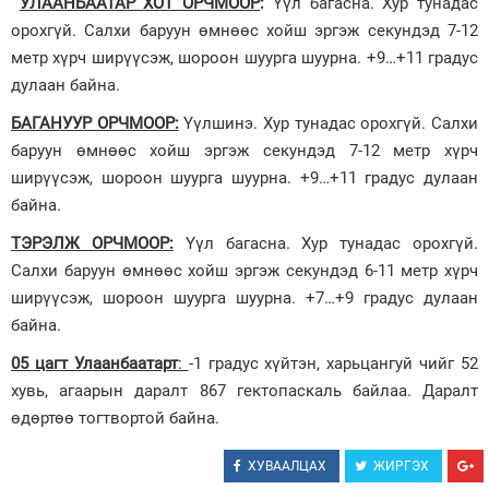
УЛААНБААТАР ХОТ ОРЧМООР
:
Үүл багасна. Хур тунадас
орохгүй. Салхи баруун өмнөөс хойш эргэж секундэд 7-12
метр хүрч ширүүсэж, шороон шуурга шуурна. +9…+11 градус
дулаан байна.
БАГАНУУР ОРЧМООР:
Үүлшинэ. Хур тунадас орохгүй. Салхи
баруун өмнөөс хойш эргэж секундэд 7-12 метр хүрч
ширүүсэж, шороон шуурга шуурна. +9…+11 градус дулаан
байна.
ТЭРЭЛЖ ОРЧМООР:
Үүл багасна. Хур тунадас орохгүй.
Салхи баруун өмнөөс хойш эргэж секундэд 6-11 метр хүрч
ширүүсэж, шороон шуурга шуурна. +7…+9 градус дулаан
байна.
0
5 цагт Улаанбаатарт
:
-1 градус хүйтэн, харьцангуй чийг 52
хувь, агаарын даралт 867 гектопаскаль байлаа. Даралт
өдөртөө тогтвортой байна.
ХУВААЛЦАХ
ЖИРГЭХ