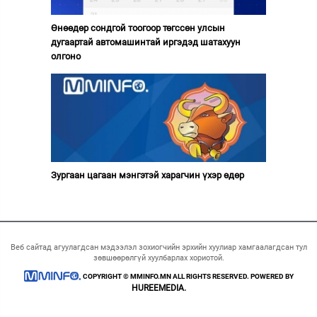
Өнөөдөр сондгой тоогоор төгссөн улсын
дугаартай автомашинтай иргэдэд шатахуун
олгоно
Зургаан цагаан мэнгэтэй харагчин үхэр өдөр
Веб сайтад агуулагдсан мэдээлэл зохиогчийн эрхийн хуулиар хамгаалагдсан тул
зөвшөөрөлгүй хуулбарлах хориотой.
COPYRIGHT © MMINFO.MN ALL RIGHTS RESERVED. POWERED BY
HUREEMEDIA.