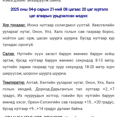
нэмэгдэхийг анхааруулж байна.
Зурхай
2025 оны 04-р сарын 21-ний 08 цагаас 20 цаг хүртэлх
цаг агаарын урьдчилсан мэдээ:
Хур тунадас
:
Ихэнх нутгаар солигдмол үүлтэй. Хөвсгөлийн
уулархаг нутаг, Онон, Улз, Халх голын сав газраар бороо,
нойтон цас орж, цасан шуурга шуурна. Бусад нутгаар хур
тунадас орохгүй.
Салхи
:
Нутгийн зүүн хагаст баруун өмнөөс баруун хойш
эргэж, бусад нутгаар баруун өмнөөс секундэд 8-13 метр,
нутгийн зарим газраар түр зуур секундэд 18-20 метр хүрч
ширүүсэж, шороон шуурга шуурна.
Температур
:
Алтай, Хэнтийн уулархаг нутаг, Онон, Улз, Халх
голын хөндий, Дорнод-Дарьгангын тал нутгаар +2…+7
градус, Их нууруудын хотгор, говийн бүс нутгийн баруун
өмнөд хэсэг, Орхон-Сэлэнгийн сав газраар +15...+20 градус,
бусад нутгаар +9...+14 градус дулаан байна.