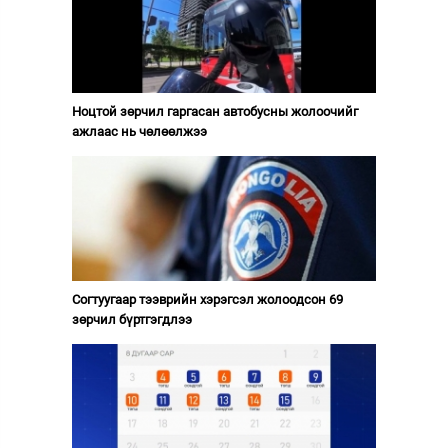
Ноцтой зөрчил гаргасан автобусны жолоочийг
ажлаас нь чөлөөлжээ
Согтуугаар тээврийн хэрэгсэл жолоодсон 69
зөрчил бүртгэгдлээ