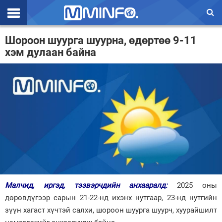
Эхлэл
Шороон шуурга шуурна, өдөртөө 9-11
хэм дулаан байна
Цаг агаар
Валют ханш
Улс төр
Эдийн засаг
Үзэл бодол
Спорт
Нийгэм
Малчид, иргэд, тээвэрчдийн анхааралд:
2025 оны
Дэлхий
дөрөвдүгээр сарын 21-22-нд ихэнх нутгаар, 23-нд нутгийн
зүүн хагаст хүчтэй салхи, шороон шуурга шуурч, хуурайшилт
Энтертайнмэнт